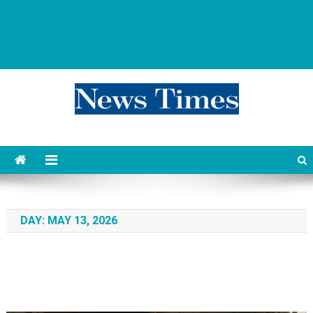
news 76 times
Контент души
DAY:
MAY 13, 2026