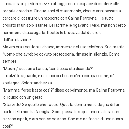
Larisa era in piedi in mezzo al soggiorno, incapace di credere alle
proprie orecchie. Cinque anni di matrimonio, cinque anni passati a
cercare di costruire un rapporto con Galina Petrovna — e tutto
crollato in un solo istante. Le lacrime le rigavano il viso, ma non cercò
nemmeno di asciugarle. Il petto le bruciava dal dolore e
dall’umiliazione.
Maxim era seduto sul divano, immerso nel suo telefono. Suo marito,
l’uomo che avrebbe dovuto proteggerla, rimase in silenzio. Come
sempre.
“Maxim,” sussurrò Larisa, “senti cosa sta dicendo?”
Lui alzò lo sguardo, e nei suoi occhi non c’era compassione, né
sostegno. Solo stanchezza.
“Mamma, forse basta così?” disse debolmente, ma Galina Petrovna
lo liquidò con un gesto.
“Stai zitto! So quello che faccio. Questa donna non è degna di far
parte della nostra famiglia. Sono passati cinque anni e allora non
c’erano nipoti, e ora non ce ne sono. Che me ne faccio di una nuora
così?”