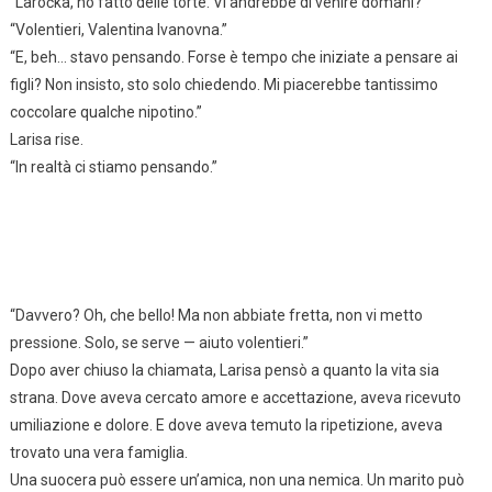
“Laročka, ho fatto delle torte. Vi andrebbe di venire domani?”
“Volentieri, Valentina Ivanovna.”
“E, beh… stavo pensando. Forse è tempo che iniziate a pensare ai
figli? Non insisto, sto solo chiedendo. Mi piacerebbe tantissimo
coccolare qualche nipotino.”
Larisa rise.
“In realtà ci stiamo pensando.”
“Davvero? Oh, che bello! Ma non abbiate fretta, non vi metto
pressione. Solo, se serve — aiuto volentieri.”
Dopo aver chiuso la chiamata, Larisa pensò a quanto la vita sia
strana. Dove aveva cercato amore e accettazione, aveva ricevuto
umiliazione e dolore. E dove aveva temuto la ripetizione, aveva
trovato una vera famiglia.
Una suocera può essere un’amica, non una nemica. Un marito può