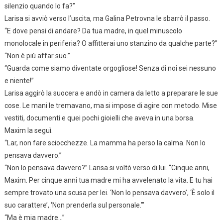
silenzio quando lo fa?”
Larisa si avviò verso l’uscita, ma Galina Petrovna le sbarrò il passo.
“E dove pensi di andare? Da tua madre, in quel minuscolo
monolocale in periferia? O affitterai uno stanzino da qualche parte?”
“Non è più affar suo.”
“Guarda come siamo diventate orgogliose! Senza di noi sei nessuno
e niente!”
Larisa aggirò la suocera e andò in camera da letto a preparare le sue
cose. Le mani le tremavano, ma si impose di agire con metodo. Mise
vestiti, documenti e quei pochi gioielli che aveva in una borsa.
Maxim la seguì.
“Lar, non fare sciocchezze. La mamma ha perso la calma. Non lo
pensava davvero.”
“Non lo pensava davvero?” Larisa si voltò verso di lui. “Cinque anni,
Maxim. Per cinque anni tua madre mi ha avvelenato la vita. E tu hai
sempre trovato una scusa per lei. ‘Non lo pensava davvero’, ‘È solo il
suo carattere’, ‘Non prenderla sul personale.’”
“Ma è mia madre…”