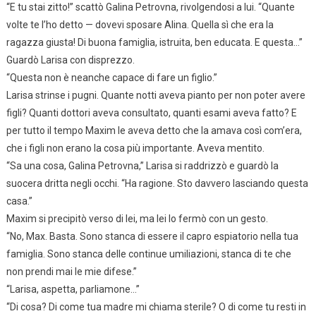
“E tu stai zitto!” scattò Galina Petrovna, rivolgendosi a lui. “Quante
volte te l’ho detto — dovevi sposare Alina. Quella sì che era la
ragazza giusta! Di buona famiglia, istruita, ben educata. E questa…”
Guardò Larisa con disprezzo.
“Questa non è neanche capace di fare un figlio.”
Larisa strinse i pugni. Quante notti aveva pianto per non poter avere
figli? Quanti dottori aveva consultato, quanti esami aveva fatto? E
per tutto il tempo Maxim le aveva detto che la amava così com’era,
che i figli non erano la cosa più importante. Aveva mentito.
“Sa una cosa, Galina Petrovna,” Larisa si raddrizzò e guardò la
suocera dritta negli occhi. “Ha ragione. Sto davvero lasciando questa
casa.”
Maxim si precipitò verso di lei, ma lei lo fermò con un gesto.
“No, Max. Basta. Sono stanca di essere il capro espiatorio nella tua
famiglia. Sono stanca delle continue umiliazioni, stanca di te che
non prendi mai le mie difese.”
“Larisa, aspetta, parliamone…”
“Di cosa? Di come tua madre mi chiama sterile? O di come tu resti in