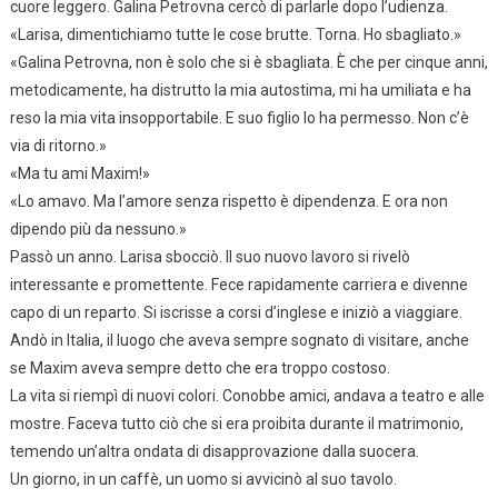
cuore leggero. Galina Petrovna cercò di parlarle dopo l’udienza.
«Larisa, dimentichiamo tutte le cose brutte. Torna. Ho sbagliato.»
«Galina Petrovna, non è solo che si è sbagliata. È che per cinque anni,
metodicamente, ha distrutto la mia autostima, mi ha umiliata e ha
reso la mia vita insopportabile. E suo figlio lo ha permesso. Non c’è
via di ritorno.»
«Ma tu ami Maxim!»
«Lo amavo. Ma l’amore senza rispetto è dipendenza. E ora non
dipendo più da nessuno.»
Passò un anno. Larisa sbocciò. Il suo nuovo lavoro si rivelò
interessante e promettente. Fece rapidamente carriera e divenne
capo di un reparto. Si iscrisse a corsi d’inglese e iniziò a viaggiare.
Andò in Italia, il luogo che aveva sempre sognato di visitare, anche
se Maxim aveva sempre detto che era troppo costoso.
La vita si riempì di nuovi colori. Conobbe amici, andava a teatro e alle
mostre. Faceva tutto ciò che si era proibita durante il matrimonio,
temendo un’altra ondata di disapprovazione dalla suocera.
Un giorno, in un caffè, un uomo si avvicinò al suo tavolo.