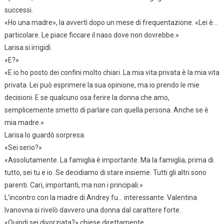
successi.
«Ho una madre», la avvertì dopo un mese di frequentazione. «Lei è…
particolare. Le piace ficcare il naso dove non dovrebbe.»
Larisa si irrigidì.
«E?»
«E io ho posto dei confini molto chiari. La mia vita privata è la mia vita
privata. Lei può esprimere la sua opinione, ma io prendo le mie
decisioni. E se qualcuno osa ferire la donna che amo,
semplicemente smetto di parlare con quella persona. Anche se è
mia madre.»
Larisa lo guardò sorpresa.
«Sei serio?»
«Assolutamente. La famiglia è importante. Ma la famiglia, prima di
tutto, sei tu e io. Se decidiamo di stare insieme. Tutti gli altri sono
parenti. Cari, importanti, ma non i principali.»
L’incontro con la madre di Andrey fu… interessante. Valentina
Ivanovna si rivelò davvero una donna dal carattere forte.
«Quindi sei divorziata?» chiese direttamente.