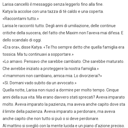
Larisa cancellò il messaggio senza leggerlo fino alla fine.
Katya la accolse con una tazza di tè caldo e una coperta.
«Raccontami tutto.»
Larisa le raccontò tutto. Degli anni di umiliazione, delle continue
critiche della suocera, del fatto che Maxim non l’aveva mai difesa. E
dello scandalo di oggi.
«Era ora», disse Katya. «Te l’ho sempre detto che quella famiglia era
tossica. Ma tu continuavi a sopportare.»
«Lo amavo. Pensavo che sarebbe cambiato. Che sarebbe maturato.
Che avrebbe iniziato a proteggere la nostra famiglia.»
«I mammoni non cambiano, amica mia. Lo divorzierai?»
«Sì. Domani vado subito da un avvocato.»
Quella notte, Larisa non riuscì a dormire per molto tempo. Cinque
anni della sua vita. Ma erano davvero stati sprecati? Aveva imparato
molto. Aveva imparato la pazienza, ma aveva anche capito dove sta
il limite della pazienza. Aveva imparato a perdonare, ma aveva
anche capito che non tutto si può o si deve perdonare.
Al mattino si svegliò con la mente lucida e un piano d’azione preciso.