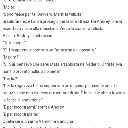
“Sì. Probabilmente. Sei felice?”
“Molto.”
“Sono felice per te. Davvero. Meriti la felicità.”
Si salutarono, e Larisa proseguì per la sua strada. Da Andrey, che la
aspettava vicino alla macchina. Verso la sua vera felicità.
A casa, Andrey la abbracciò.
“Tutto bene?”
“Sì. Ho appena incontrato un fantasma del passato.”
“Maxim?”
“Sì. Sai, pensavo che sarei stata arrabbiata nel vederlo. O triste. Ma
non ho provato nulla. Solo pietà.”
“Per lui?”
“Per la ragazza che ha sopportato umiliazioni per cinque anni. La
ragazza che non credeva di meritare di più. È bello che abbia trovato
la forza di andarsene.”
“E per incontrarmi,” sorrise Andrey.
“E per incontrare te.”
Quella sera, chiamò Valentina Ivanovna.