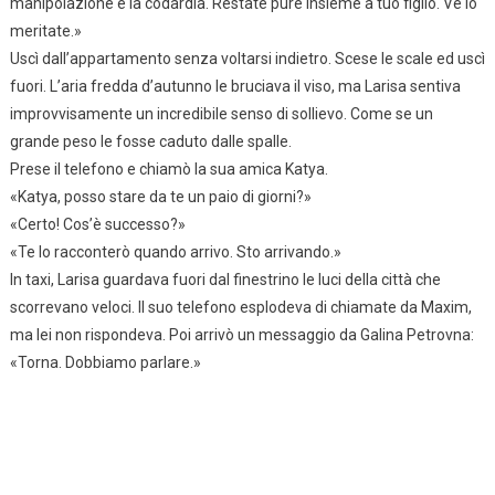
manipolazione e la codardia. Restate pure insieme a tuo figlio. Ve lo
meritate.»
Uscì dall’appartamento senza voltarsi indietro. Scese le scale ed uscì
fuori. L’aria fredda d’autunno le bruciava il viso, ma Larisa sentiva
improvvisamente un incredibile senso di sollievo. Come se un
grande peso le fosse caduto dalle spalle.
Prese il telefono e chiamò la sua amica Katya.
«Katya, posso stare da te un paio di giorni?»
«Certo! Cos’è successo?»
«Te lo racconterò quando arrivo. Sto arrivando.»
In taxi, Larisa guardava fuori dal finestrino le luci della città che
scorrevano veloci. Il suo telefono esplodeva di chiamate da Maxim,
ma lei non rispondeva. Poi arrivò un messaggio da Galina Petrovna:
«Torna. Dobbiamo parlare.»