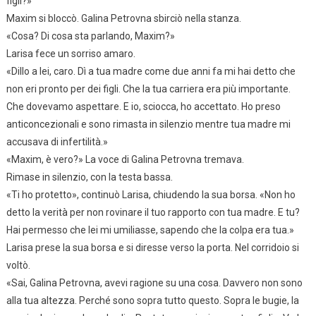
figli?»
Maxim si bloccò. Galina Petrovna sbirciò nella stanza.
«Cosa? Di cosa sta parlando, Maxim?»
Larisa fece un sorriso amaro.
«Dillo a lei, caro. Dì a tua madre come due anni fa mi hai detto che
non eri pronto per dei figli. Che la tua carriera era più importante.
Che dovevamo aspettare. E io, sciocca, ho accettato. Ho preso
anticoncezionali e sono rimasta in silenzio mentre tua madre mi
accusava di infertilità.»
«Maxim, è vero?» La voce di Galina Petrovna tremava.
Rimase in silenzio, con la testa bassa.
«Ti ho protetto», continuò Larisa, chiudendo la sua borsa. «Non ho
detto la verità per non rovinare il tuo rapporto con tua madre. E tu?
Hai permesso che lei mi umiliasse, sapendo che la colpa era tua.»
Larisa prese la sua borsa e si diresse verso la porta. Nel corridoio si
voltò.
«Sai, Galina Petrovna, avevi ragione su una cosa. Davvero non sono
alla tua altezza. Perché sono sopra tutto questo. Sopra le bugie, la