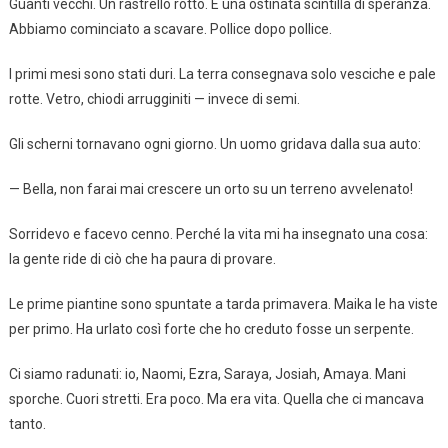
Guanti vecchi. Un rastrello rotto. E una ostinata scintilla di speranza.
Abbiamo cominciato a scavare. Pollice dopo pollice.
I primi mesi sono stati duri. La terra consegnava solo vesciche e pale
rotte. Vetro, chiodi arrugginiti — invece di semi.
Gli scherni tornavano ogni giorno. Un uomo gridava dalla sua auto:
— Bella, non farai mai crescere un orto su un terreno avvelenato!
Sorridevo e facevo cenno. Perché la vita mi ha insegnato una cosa:
la gente ride di ciò che ha paura di provare.
Le prime piantine sono spuntate a tarda primavera. Maika le ha viste
per primo. Ha urlato così forte che ho creduto fosse un serpente.
Ci siamo radunati: io, Naomi, Ezra, Saraya, Josiah, Amaya. Mani
sporche. Cuori stretti. Era poco. Ma era vita. Quella che ci mancava
tanto.