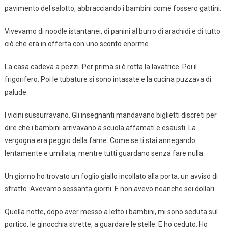
pavimento del salotto, abbracciando i bambini come fossero gattini.
Vivevamo di noodle istantanei, di panini al burro di arachidi e di tutto
ciò che era in offerta con uno sconto enorme.
La casa cadeva a pezzi. Per prima si è rotta la lavatrice. Poi il
frigorifero. Poi le tubature si sono intasate e la cucina puzzava di
palude.
I vicini sussurravano. Gli insegnanti mandavano biglietti discreti per
dire che i bambini arrivavano a scuola affamati e esausti. La
vergogna era peggio della fame. Come se ti stai annegando
lentamente e umiliata, mentre tutti guardano senza fare nulla.
Un giorno ho trovato un foglio giallo incollato alla porta: un avviso di
sfratto. Avevamo sessanta giorni. E non avevo neanche sei dollari.
Quella notte, dopo aver messo a letto i bambini, mi sono seduta sul
portico, le ginocchia strette, a guardare le stelle. E ho ceduto. Ho