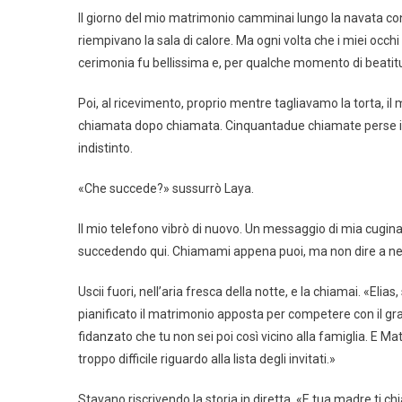
Il giorno del mio matrimonio camminai lungo la navata con u
riempivano la sala di calore. Ma ogni volta che i miei occhi 
cerimonia fu bellissima e, per qualche momento di beatitud
Poi, al ricevimento, proprio mentre tagliavamo la torta, il
chiamata dopo chiamata. Cinquantadue chiamate perse in m
indistinto.
«Che succede?» sussurrò Laya.
Il mio telefono vibrò di nuovo. Un messaggio di mia cugina 
succedendo qui. Chiamami appena puoi, ma non dire a nes
Uscii fuori, nell’aria fresca della notte, e la chiamai. «Eli
pianificato il matrimonio apposta per competere con il gra
fidanzato che tu non sei poi così vicino alla famiglia. E M
troppo difficile riguardo alla lista degli invitati.»
Stavano riscrivendo la storia in diretta. «E tua madre ti 