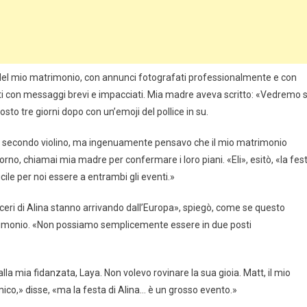
ma del mio matrimonio, con annunci fotografati professionalmente e con
colti con messaggi brevi e impacciati. Mia madre aveva scritto: «Vedremo 
to tre giorni dopo con un’emoji del pollice in su.
re il secondo violino, ma ingenuamente pensavo che il mio matrimonio
no, chiamai mia madre per confermare i loro piani. «Eli», esitò, «la fes
icile per noi essere a entrambi gli eventi.»
oceri di Alina stanno arrivando dall’Europa», spiegò, come se questo
atrimonio. «Non possiamo semplicemente essere in due posti
lla mia fidanzata, Laya. Non volevo rovinare la sua gioia. Matt, il mio
ico,» disse, «ma la festa di Alina… è un grosso evento.»