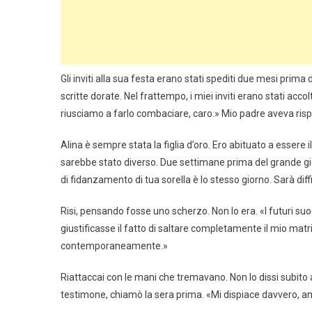
Gli inviti alla sua festa erano stati spediti due mesi pri
scritte dorate. Nel frattempo, i miei inviti erano stati ac
riusciamo a farlo combaciare, caro.» Mio padre aveva rispos
Alina è sempre stata la figlia d’oro. Ero abituato a esse
sarebbe stato diverso. Due settimane prima del grande gior
di fidanzamento di tua sorella è lo stesso giorno. Sarà diff
Risi, pensando fosse uno scherzo. Non lo era. «I futuri su
giustificasse il fatto di saltare completamente il mio m
contemporaneamente.»
Riattaccai con le mani che tremavano. Non lo dissi subito a
testimone, chiamò la sera prima. «Mi dispiace davvero, am