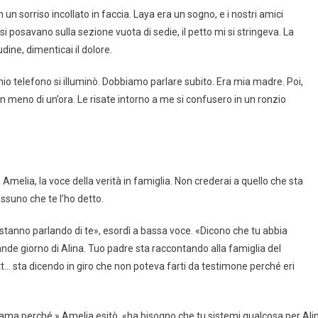
n sorriso incollato in faccia. Laya era un sogno, e i nostri amici
si posavano sulla sezione vuota di sedie, il petto mi si stringeva. La
ine, dimenticai il dolore.
 mio telefono si illuminò. Dobbiamo parlare subito. Era mia madre. Poi,
eno di un’ora. Le risate intorno a me si confusero in un ronzio
Amelia, la voce della verità in famiglia. Non crederai a quello che sta
suno che te l’ho detto.
as, stanno parlando di te», esordì a bassa voce. «Dicono che tu abbia
nde giorno di Alina. Tuo padre sta raccontando alla famiglia del
att… sta dicendo in giro che non poteva farti da testimone perché eri
chiama perché,» Amelia esitò, «ha bisogno che tu sistemi qualcosa per Ali