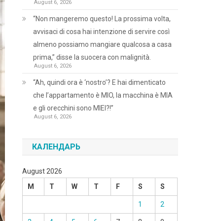
August 6, 2026
“Non mangeremo questo! La prossima volta,
avvisaci di cosa hai intenzione di servire così
almeno possiamo mangiare qualcosa a casa
prima,” disse la suocera con malignità.
August 6, 2026
“Ah, quindi ora è ‘nostro’? E hai dimenticato
che l’appartamento è MIO, la macchina è MIA
e gli orecchini sono MIEI?!”
August 6, 2026
КАЛЕНДАРЬ
August 2026
M
T
W
T
F
S
S
1
2