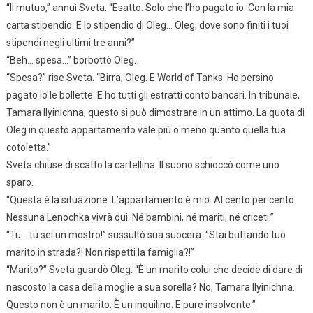
“Il mutuo,” annuì Sveta. “Esatto. Solo che l’ho pagato io. Con la mia
carta stipendio. E lo stipendio di Oleg… Oleg, dove sono finiti i tuoi
stipendi negli ultimi tre anni?”
“Beh… spesa…” borbottò Oleg.
“Spesa?” rise Sveta. “Birra, Oleg. E World of Tanks. Ho persino
pagato io le bollette. E ho tutti gli estratti conto bancari. In tribunale,
Tamara Ilyinichna, questo si può dimostrare in un attimo. La quota di
Oleg in questo appartamento vale più o meno quanto quella tua
cotoletta.”
Sveta chiuse di scatto la cartellina. Il suono schioccò come uno
sparo.
“Questa è la situazione. L’appartamento è mio. Al cento per cento.
Nessuna Lenochka vivrà qui. Né bambini, né mariti, né criceti.”
“Tu… tu sei un mostro!” sussultò sua suocera. “Stai buttando tuo
marito in strada?! Non rispetti la famiglia?!”
“Marito?” Sveta guardò Oleg. “È un marito colui che decide di dare di
nascosto la casa della moglie a sua sorella? No, Tamara Ilyinichna.
Questo non è un marito. È un inquilino. E pure insolvente.”