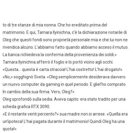
to di tre stanze di mia nonna. Che ho ereditato prima del
matrimonio. E qui, Tamara Ilyinichna, c’è la dichiarazione notarile di
Oleg che questi fondi sono proprietà personale mia e che lui non ne
rivendica alcuno. L’abbiamo fatto quando abbiamo acceso il mutuo.
La banca richiedeva la conferma della provenienza dei soldi.»
Tamara Ilyinichna afferrò il foglio e lo portò vicino agli occhi.
«Questa… questa è carta straccia! L’hai costretto! L’hai drogato!»
«No,» sogghignò Sveta. «Oleg semplicemente desiderava davvero
un nuovo computer da gaming in quel periodo. E gliel’ho comprato.
In cambio della sua firma. Vero, Oleg?»
Oleg sprofondò sulla sedia. Aveva capito: era stato tradito per una
scheda grafica RTX 3090.
«E il restante venti percento?» sua madre non si arrese. «Quella era
un’ipoteca! L’hai pagata durante il matrimonio! Quindi Oleg ha una
quota!»