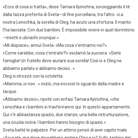
«Ecco di cosa si tratta», disse Tamara Ilyinichna, sorseggiando il tè
dalla tazza preferita di Sveta—di fine porcellana, tra l’altro. «La
nostra Lenochka, la sorella di Oleg, ha avuto una sfortuna. Il marito
l’ha lasciata. Con due bambini. È impossibile vivere in quel dormitorio
—insetti e ubriachi ovunque.»
«Mi dispiace», annuì Sveta. «Ma cosa c’entriamo noi?»
«Come sarebbe, cosa c’entrate?!» esclamò la suocera. «Siete
famiglia! Un fratello deve aiutare sua sorella! Così io e Oleg ne
abbiamo parlato e abbiamo deciso…»
Oleg si strozzò con la cotoletta.
«Mamma, io non…» iniziò, ma incrociò lo sguardo della madre e
tacque.
«Abbiamo deciso», ripeté con enfasi Tamara Ilyinichna, «che
Lenochka e i bambini si trasferiranno qui. In questo appartamento.
Qui c’è abbastanza spazio, due stanze, una bella ristrutturazione,
una scuola vicina. I bambini hanno bisogno di spazio.»
Sveta batté le palpebre. Per un attimo pensò di aver capito male.
«Scusate, ma dove dovrebbero andare Oleg e io? Sullo zerbino del