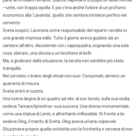
pane ammollato nel latte. Queste sapevano di polpette della mensa
—unte, con troppa cipolla. E poi c’era anche l’odore di un profumo
economico alla ‘Lavanda’, quello che sembra intridersi perfino nel
cemento.
Sveta sospirò. Lavorava come responsabile del reparto vendite in
una grande impresa edile. Tutto il giorno aveva guidato da un
cantiere all’altro, discutendo con i capisquadra, sognando una sola
cosa: silenzio, una doccia e un bicchiere di kefir.
Ma, a giudicare dalla situazione, la serata non sarebbe più stata
tranquilla.
Nel corridoio c’erano degli stivali non suoi. Consumati, almeno un
quaranta di misura.
Sveta entrò in cucina.
Una scena degna di un quadro ad olio: al suo tavolo, sulla sua sedia,
sedeva Tamara Ilyinichna—sua suocera. Una donna monumentale,
come una statua di Lenin, e altrettanto inflessibile. Di fronte a lei
sedeva Oleg, il marito di Sveta. Oleg aveva un’aria colpevole.
Stuzzicava proprio quella cotoletta con la forchetta e cercava di non