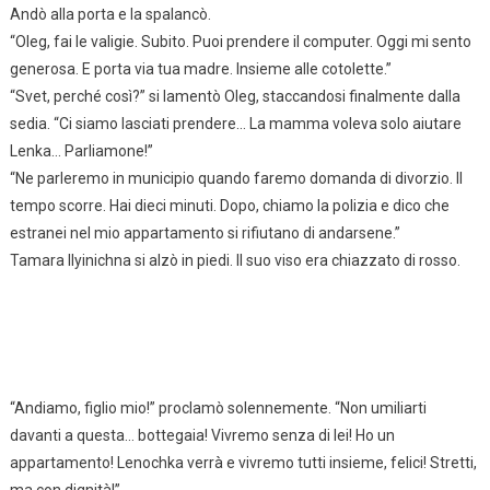
Andò alla porta e la spalancò.
“Oleg, fai le valigie. Subito. Puoi prendere il computer. Oggi mi sento
generosa. E porta via tua madre. Insieme alle cotolette.”
“Svet, perché così?” si lamentò Oleg, staccandosi finalmente dalla
sedia. “Ci siamo lasciati prendere… La mamma voleva solo aiutare
Lenka… Parliamone!”
“Ne parleremo in municipio quando faremo domanda di divorzio. Il
tempo scorre. Hai dieci minuti. Dopo, chiamo la polizia e dico che
estranei nel mio appartamento si rifiutano di andarsene.”
Tamara Ilyinichna si alzò in piedi. Il suo viso era chiazzato di rosso.
“Andiamo, figlio mio!” proclamò solennemente. “Non umiliarti
davanti a questa… bottegaia! Vivremo senza di lei! Ho un
appartamento! Lenochka verrà e vivremo tutti insieme, felici! Stretti,