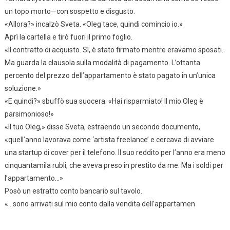
un topo morto—con sospetto e disgusto.
«Allora?» incalzò Sveta. «Oleg tace, quindi comincio io.»
Aprì la cartella e tirò fuori il primo foglio.
«Il contratto di acquisto. Sì, è stato firmato mentre eravamo sposati.
Ma guarda la clausola sulla modalità di pagamento. L’ottanta
percento del prezzo dell’appartamento è stato pagato in un’unica
soluzione.»
«E quindi?» sbuffò sua suocera. «Hai risparmiato! Il mio Oleg è
parsimonioso!»
«Il tuo Oleg,» disse Sveta, estraendo un secondo documento,
«quell’anno lavorava come ‘artista freelance’ e cercava di avviare
una startup di cover per il telefono. Il suo reddito per l’anno era meno
cinquantamila rubli, che aveva preso in prestito da me. Ma i soldi per
l’appartamento…»
Posò un estratto conto bancario sul tavolo.
«…sono arrivati sul mio conto dalla vendita dell’appartamen