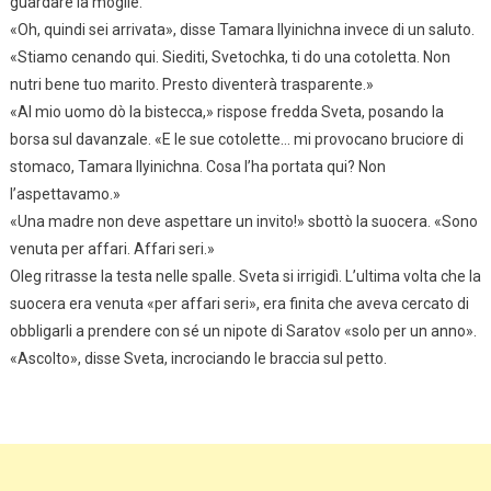
guardare la moglie.
«Oh, quindi sei arrivata», disse Tamara Ilyinichna invece di un saluto.
«Stiamo cenando qui. Siediti, Svetochka, ti do una cotoletta. Non
nutri bene tuo marito. Presto diventerà trasparente.»
«Al mio uomo dò la bistecca,» rispose fredda Sveta, posando la
borsa sul davanzale. «E le sue cotolette… mi provocano bruciore di
stomaco, Tamara Ilyinichna. Cosa l’ha portata qui? Non
l’aspettavamo.»
«Una madre non deve aspettare un invito!» sbottò la suocera. «Sono
venuta per affari. Affari seri.»
Oleg ritrasse la testa nelle spalle. Sveta si irrigidì. L’ultima volta che la
suocera era venuta «per affari seri», era finita che aveva cercato di
obbligarli a prendere con sé un nipote di Saratov «solo per un anno».
«Ascolto», disse Sveta, incrociando le braccia sul petto.