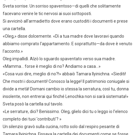
Sveta sorrise. Un sorriso spaventoso—di quelli che solitamente
facevano venire le tic nervosi ai suoi sottoposti.
Si avvicinò all’armadietto dove erano custoditi i documenti e prese
una cartella.
«Oleg,» disse dolcemente. «Dì a tua madre dove lavoravi quando
abbiamo comprato l’appartamento. E soprattutto—da dove è venuto
l’acconto.»
Oleg impallidì. Alzò lo sguardo spaventato verso sua madre.
«Mamma… forse è meglio di no? Andiamo a casa…»
«Cosa vuoi dire, meglio di no?!» abbaiò Tamara Ilyinichna. «Siediti!
Che mostri i documenti! Conosco la legge! Il patrimonio coniugale si
divide a metà! Domani cambio io stessa la serratura, così tu, donna
insolente, non entrerai qui finché Lenochka non si sarà sistemata!»
Sveta posò la cartella sul tavolo.
«Le serrature, dici? Benissimo. Oleg, glielo dici tu o leggo io l’elenco
completo dei tuoi ‘contributi’? »
Un silenzio gravò sulla cucina, rotto solo dal respiro pesante di
Tamara Ilyinichna. Fissava la cartella dei documenti come se fosse