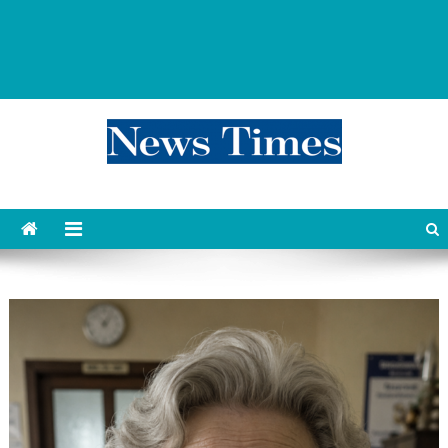
news 76 times
Контент души