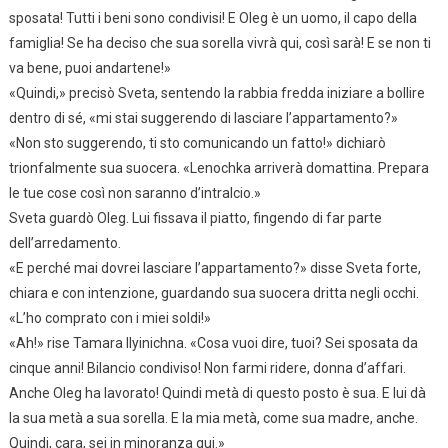
sposata! Tutti i beni sono condivisi! E Oleg è un uomo, il capo della
famiglia! Se ha deciso che sua sorella vivrà qui, così sarà! E se non ti
va bene, puoi andartene!»
«Quindi,» precisò Sveta, sentendo la rabbia fredda iniziare a bollire
dentro di sé, «mi stai suggerendo di lasciare l’appartamento?»
«Non sto suggerendo, ti sto comunicando un fatto!» dichiarò
trionfalmente sua suocera. «Lenochka arriverà domattina. Prepara
le tue cose così non saranno d’intralcio.»
Sveta guardò Oleg. Lui fissava il piatto, fingendo di far parte
dell’arredamento.
«E perché mai dovrei lasciare l’appartamento?» disse Sveta forte,
chiara e con intenzione, guardando sua suocera dritta negli occhi.
«L’ho comprato con i miei soldi!»
«Ah!» rise Tamara Ilyinichna. «Cosa vuoi dire, tuoi? Sei sposata da
cinque anni! Bilancio condiviso! Non farmi ridere, donna d’affari.
Anche Oleg ha lavorato! Quindi metà di questo posto è sua. E lui dà
la sua metà a sua sorella. E la mia metà, come sua madre, anche.
Quindi, cara, sei in minoranza qui.»