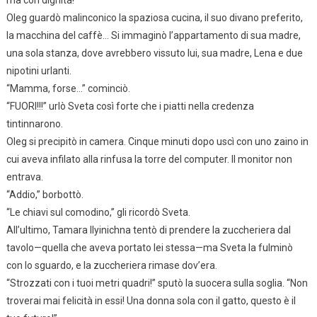
ma con dignità!”
Oleg guardò malinconico la spaziosa cucina, il suo divano preferito,
la macchina del caffè… Si immaginò l’appartamento di sua madre,
una sola stanza, dove avrebbero vissuto lui, sua madre, Lena e due
nipotini urlanti.
“Mamma, forse…” cominciò.
“FUORI!!!” urlò Sveta così forte che i piatti nella credenza
tintinnarono.
Oleg si precipitò in camera. Cinque minuti dopo uscì con uno zaino in
cui aveva infilato alla rinfusa la torre del computer. Il monitor non
entrava.
“Addio,” borbottò.
“Le chiavi sul comodino,” gli ricordò Sveta.
All’ultimo, Tamara Ilyinichna tentò di prendere la zuccheriera dal
tavolo—quella che aveva portato lei stessa—ma Sveta la fulminò
con lo sguardo, e la zuccheriera rimase dov’era.
“Strozzati con i tuoi metri quadri!” sputò la suocera sulla soglia. “Non
troverai mai felicità in essi! Una donna sola con il gatto, questo è il