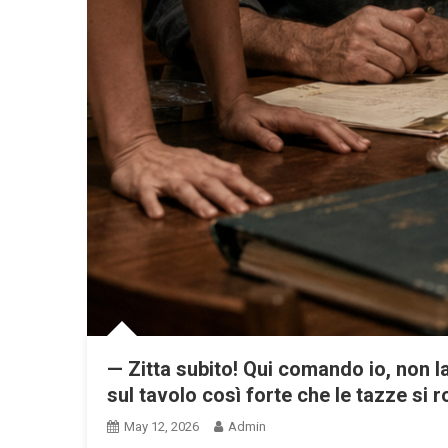
— Zitta subito! Qui comando io, non 
sul tavolo così forte che le tazze si 
May 12, 2026
Admin