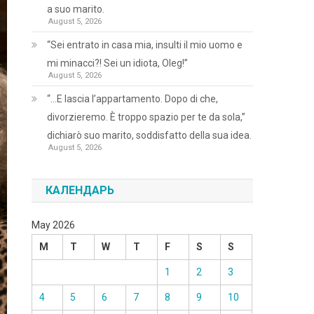
a suo marito.
August 5, 2026
“Sei entrato in casa mia, insulti il mio uomo e
mi minacci?! Sei un idiota, Oleg!”
August 5, 2026
“…E lascia l’appartamento. Dopo di che,
divorzieremo. È troppo spazio per te da sola,”
dichiarò suo marito, soddisfatto della sua idea.
August 5, 2026
КАЛЕНДАРЬ
May 2026
M
T
W
T
F
S
S
1
2
3
4
5
6
7
8
9
10