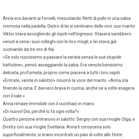
Anna era davanti ai fornelli, mescolando filetti di pollo in una salsa
cremosa nella padella. Dietro di lei si sentivano delle voci: suo marito
Viktor stava accogliendo gli ospiti nell’ingresso. Stasera sarebbero
venuti a cena i suoi colleghi con le loro mogli, e lei stava già
cucinando da tre ore di fila.
«Se solo riuscissimo a passare la serata senza le sue stupide
battutine», pensò assaggiando la salsa. Era venuta benissimo:
delicata, profumata, proprio come piaceva a tutti i loro ospiti.
«Entrate, venite in salotto!» risuonò la voce del marito. «Anna sta
finendo la cena. È davvero brava in cucina, anche se a volte esagera
con il sale.»
Anna rimase immobile con il cucchiaio in mano.
«Di nuovo! Dio, perché lo fa ogni volta?»
Quattro persone entrarono in salotto: Sergey con sua moglie Olga, e
Dmitry con sua moglie Svetlana. Anna li conosceva solo
superficialmente; si erano incontrati un paio di volte alle feste