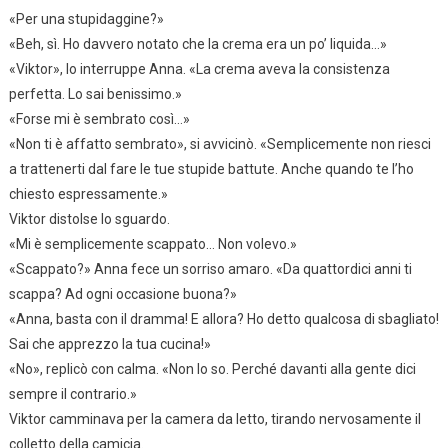
«Per una stupidaggine?»
«Beh, sì. Ho davvero notato che la crema era un po’ liquida…»
«Viktor», lo interruppe Anna. «La crema aveva la consistenza
perfetta. Lo sai benissimo.»
«Forse mi è sembrato così…»
«Non ti è affatto sembrato», si avvicinò. «Semplicemente non riesci
a trattenerti dal fare le tue stupide battute. Anche quando te l’ho
chiesto espressamente.»
Viktor distolse lo sguardo.
«Mi è semplicemente scappato… Non volevo.»
«Scappato?» Anna fece un sorriso amaro. «Da quattordici anni ti
scappa? Ad ogni occasione buona?»
«Anna, basta con il dramma! E allora? Ho detto qualcosa di sbagliato!
Sai che apprezzo la tua cucina!»
«No», replicò con calma. «Non lo so. Perché davanti alla gente dici
sempre il contrario.»
Viktor camminava per la camera da letto, tirando nervosamente il
colletto della camicia.