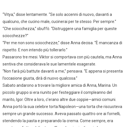
“Vitya,” disse lentamente. “Se solo accenni di nuovo, davanti a
qualcuno, che cucino male, cucinerai per te stesso. Per sempre.”
“Che sciocchezza,” sbuffò. “Distruggere una famiglia per queste
sciocchezze?”
“Per me non sono sciocchezze,” disse Anna decisa. “È mancanza di
rispetto. E non intendo più tollerarlo.”
Passarono tre mesi. Viktor si comportava con più cautela, ma Anna
sentiva che considerava le sue lamentele esagerate.
“Non farà più battute davanti a me,” pensava. “E appena si presenta
l’occasione giusta, dirà di nuovo qualcosa.”
Sabato andarono a trovare la migliore amica di Anna, Marina. Un
piccolo gruppo si era riunito per festeggiare il compleanno del
marito, Igor. Oltre a loro, c’erano altre due coppie—amici comuni.
Anna portò la sua celebre torta Napoleon—una torta che riscuoteva
sempre un grande successo. Aveva passato quattro ore ai fornelli,
stendendo la pasta e preparando la crema. Come sempre, era