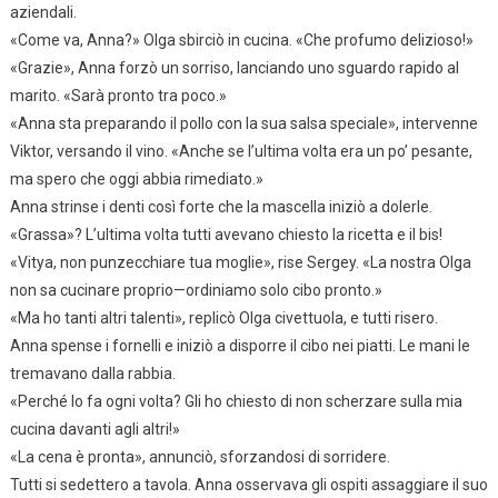
aziendali.
«Come va, Anna?» Olga sbirciò in cucina. «Che profumo delizioso!»
«Grazie», Anna forzò un sorriso, lanciando uno sguardo rapido al
marito. «Sarà pronto tra poco.»
«Anna sta preparando il pollo con la sua salsa speciale», intervenne
Viktor, versando il vino. «Anche se l’ultima volta era un po’ pesante,
ma spero che oggi abbia rimediato.»
Anna strinse i denti così forte che la mascella iniziò a dolerle.
«Grassa»? L’ultima volta tutti avevano chiesto la ricetta e il bis!
«Vitya, non punzecchiare tua moglie», rise Sergey. «La nostra Olga
non sa cucinare proprio—ordiniamo solo cibo pronto.»
«Ma ho tanti altri talenti», replicò Olga civettuola, e tutti risero.
Anna spense i fornelli e iniziò a disporre il cibo nei piatti. Le mani le
tremavano dalla rabbia.
«Perché lo fa ogni volta? Gli ho chiesto di non scherzare sulla mia
cucina davanti agli altri!»
«La cena è pronta», annunciò, sforzandosi di sorridere.
Tutti si sedettero a tavola. Anna osservava gli ospiti assaggiare il suo