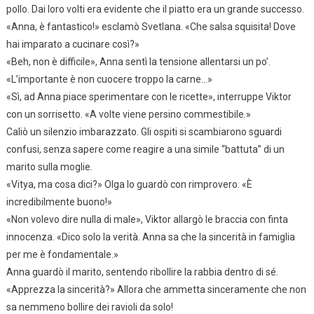
pollo. Dai loro volti era evidente che il piatto era un grande successo.
«Anna, è fantastico!» esclamò Svetlana. «Che salsa squisita! Dove
hai imparato a cucinare così?»
«Beh, non è difficile», Anna sentì la tensione allentarsi un po’.
«L’importante è non cuocere troppo la carne…»
«Sì, ad Anna piace sperimentare con le ricette», interruppe Viktor
con un sorrisetto. «A volte viene persino commestibile.»
Caliò un silenzio imbarazzato. Gli ospiti si scambiarono sguardi
confusi, senza sapere come reagire a una simile “battuta” di un
marito sulla moglie.
«Vitya, ma cosa dici?» Olga lo guardò con rimprovero. «È
incredibilmente buono!»
«Non volevo dire nulla di male», Viktor allargò le braccia con finta
innocenza. «Dico solo la verità. Anna sa che la sincerità in famiglia
per me è fondamentale.»
Anna guardò il marito, sentendo ribollire la rabbia dentro di sé.
«Apprezza la sincerità?» Allora che ammetta sinceramente che non
sa nemmeno bollire dei ravioli da solo!