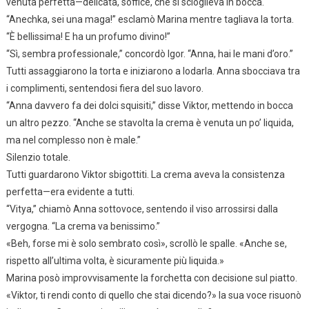
venuta perfetta—delicata, soffice, che si scioglieva in bocca.
“Anechka, sei una maga!” esclamò Marina mentre tagliava la torta.
“È bellissima! E ha un profumo divino!”
“Sì, sembra professionale,” concordò Igor. “Anna, hai le mani d’oro.”
Tutti assaggiarono la torta e iniziarono a lodarla. Anna sbocciava tra
i complimenti, sentendosi fiera del suo lavoro.
“Anna davvero fa dei dolci squisiti,” disse Viktor, mettendo in bocca
un altro pezzo. “Anche se stavolta la crema è venuta un po’ liquida,
ma nel complesso non è male.”
Silenzio totale.
Tutti guardarono Viktor sbigottiti. La crema aveva la consistenza
perfetta—era evidente a tutti.
“Vitya,” chiamò Anna sottovoce, sentendo il viso arrossirsi dalla
vergogna. “La crema va benissimo.”
«Beh, forse mi è solo sembrato così», scrollò le spalle. «Anche se,
rispetto all’ultima volta, è sicuramente più liquida.»
Marina posò improvvisamente la forchetta con decisione sul piatto.
«Viktor, ti rendi conto di quello che stai dicendo?» la sua voce risuonò