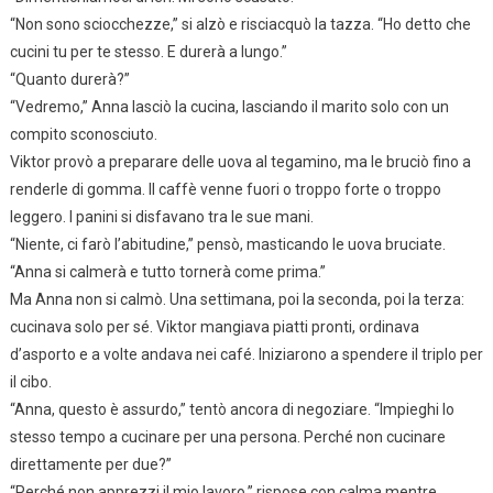
“Non sono sciocchezze,” si alzò e risciacquò la tazza. “Ho detto che
cucini tu per te stesso. E durerà a lungo.”
“Quanto durerà?”
“Vedremo,” Anna lasciò la cucina, lasciando il marito solo con un
compito sconosciuto.
Viktor provò a preparare delle uova al tegamino, ma le bruciò fino a
renderle di gomma. Il caffè venne fuori o troppo forte o troppo
leggero. I panini si disfavano tra le sue mani.
“Niente, ci farò l’abitudine,” pensò, masticando le uova bruciate.
“Anna si calmerà e tutto tornerà come prima.”
Ma Anna non si calmò. Una settimana, poi la seconda, poi la terza:
cucinava solo per sé. Viktor mangiava piatti pronti, ordinava
d’asporto e a volte andava nei café. Iniziarono a spendere il triplo per
il cibo.
“Anna, questo è assurdo,” tentò ancora di negoziare. “Impieghi lo
stesso tempo a cucinare per una persona. Perché non cucinare
direttamente per due?”
“Perché non apprezzi il mio lavoro,” rispose con calma mentre