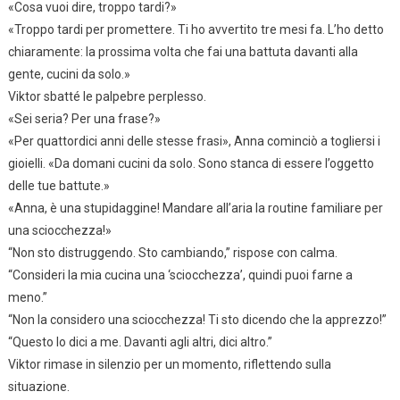
«Cosa vuoi dire, troppo tardi?»
«Troppo tardi per promettere. Ti ho avvertito tre mesi fa. L’ho detto
chiaramente: la prossima volta che fai una battuta davanti alla
gente, cucini da solo.»
Viktor sbatté le palpebre perplesso.
«Sei seria? Per una frase?»
«Per quattordici anni delle stesse frasi», Anna cominciò a togliersi i
gioielli. «Da domani cucini da solo. Sono stanca di essere l’oggetto
delle tue battute.»
«Anna, è una stupidaggine! Mandare all’aria la routine familiare per
una sciocchezza!»
“Non sto distruggendo. Sto cambiando,” rispose con calma.
“Consideri la mia cucina una ‘sciocchezza’, quindi puoi farne a
meno.”
“Non la considero una sciocchezza! Ti sto dicendo che la apprezzo!”
“Questo lo dici a me. Davanti agli altri, dici altro.”
Viktor rimase in silenzio per un momento, riflettendo sulla
situazione.