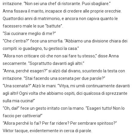
irritazione. “Non sei una chef di ristorante. Puoi sbagliare.”
Anna fissava il marito, incapace di credere alle proprie orecchie.
Quattordici anni di matrimonio, e ancora non capiva quanto le
facessero male le sue “battute”.
“Sai cucinare meglio di me?”
“Che c’entra?” fece una smorfia. “Abbiamo una divisione chiara dei
compiti: io guadagno, tu gestisci la casa.”
“Allora non criticare ciò che non sai fare tu stesso,” disse Anna
seccamente. “Soprattutto davanti agli altri.”
“Anna, perché esageri?” si alzò dal divano, scuotendo la testa con
irritazione. “Stai facendo una scenata per due parole?”
“Una scenata?” Alzò le mani. “Vitya, mi umili continuamente davanti
agli altri! Ogni volta che abbiamo ospiti, dici qualcosa di sprezzante
sulla mia cucina!”
“Oh, dai!” fece un gesto irritato con la mano. “Esageri tutto! Non lo
faccio per cattiveria!”
“Allora perché lo fai? Per far ridere? Per sembrare spiritoso?”
Viktor tacque, evidentemente in cerca di parole.