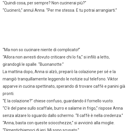
“Quindi cosa, per sempre? Non cucinerai più?”
“Cucinerò,” annuì Anna. “Per me stessa. E tu potrai arrangiarti.”
“Ma non so cucinare niente di complicato!”
“Allora non avresti dovuto criticare chi lo fa,” si infilò a letto,
girandogli le spalle. “Buonanotte.”
La mattina dopo, Anna si alzò, preparò la colazione per sé e la
mangiò tranquillamente leggendo le notizie sul telefono. Viktor
apparve in cucina spettinato, sperando di trovare caffè e panini già
pronti.
“E la colazione?” chiese confuso, guardando il fornello vuoto.
“C’è del pane sullo scaffale, burro e salame in frigo,” rispose Anna
senza alzare lo sguardo dallo schermo. “Il caffè è nella credenza.”
“Anna, basta con queste sciocchezze,” si avvicinò alla moglie.
“Dimentichiamoci di ieri. Mi sono scusato.”