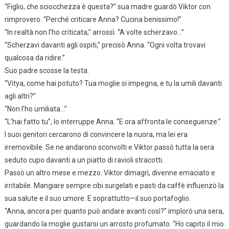
“Figlio, che sciocchezza è questa?” sua madre guardò Viktor con
rimprovero. “Perché criticare Anna? Cucina benissimo!”
“In realtà non l’ho criticata,” arrossì. “A volte scherzavo…”
“Scherzavi davanti agli ospiti,” precisò Anna. “Ogni volta trovavi
qualcosa da ridire.”
Suo padre scosse la testa.
“Vitya, come hai potuto? Tua moglie si impegna, e tu la umili davanti
agli altri?”
“Non l’ho umiliata…”
“L’hai fatto tu”, lo interruppe Anna. “E ora affronta le conseguenze.”
I suoi genitori cercarono di convincere la nuora, ma lei era
irremovibile. Se ne andarono sconvolti e Viktor passò tutta la sera
seduto cupo davanti a un piatto di ravioli stracotti.
Passò un altro mese e mezzo. Viktor dimagrì, divenne emaciato e
irritabile. Mangiare sempre cibi surgelati e pasti da caffè influenzò la
sua salute e il suo umore. E soprattutto—il suo portafoglio.
“Anna, ancora per quanto può andare avanti così?” implorò una sera,
guardando la moglie gustarsi un arrosto profumato. “Ho capito il mio