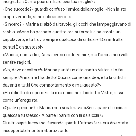
indignata. «Come puoi umiliare così tua moglie?»
«Che succede?» guardò confuso l’amica della moglie. «Non la sto
rimproverando, sono solo sincero…»
«Sincero?!» Marina si alzò dal tavolo, gli occhi che lampeggiavano di
rabbia. «Anna ha passato quattro ore ai fornelli e ha creato un
capolavoro, e tu trovi sempre qualcosa da criticare! Davanti alla
gente! È disgustoso!»
«Marina, non farlo», Anna cercò di intervenire, ma l’amica non volle
sentire ragioni.
«No, deve ascoltare!» Marina puntò un dito contro Viktor. «Lo fai
sempre! Anna me l’ha detto! Cucina come una dea, e tu la critichi
davanti a tutti! Che comportamento è mai questo?»
«Ho il diritto di esprimere la mia opinione», borbottò Viktor, rosso
come un’aragosta.
«Quale opinione?!» Marina non si calmava. «Sei capace di cucinare
qualcosa tu stesso? A parte i panini con la salsiccia?»
Gli altri ospiti tacevano, fissando i piatti. L’atmosfera era diventata
insopportabilmente imbarazzante.