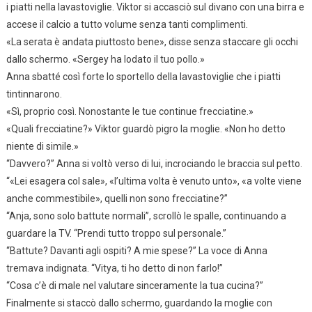
i piatti nella lavastoviglie. Viktor si accasciò sul divano con una birra e
accese il calcio a tutto volume senza tanti complimenti.
«La serata è andata piuttosto bene», disse senza staccare gli occhi
dallo schermo. «Sergey ha lodato il tuo pollo.»
Anna sbatté così forte lo sportello della lavastoviglie che i piatti
tintinnarono.
«Sì, proprio così. Nonostante le tue continue frecciatine.»
«Quali frecciatine?» Viktor guardò pigro la moglie. «Non ho detto
niente di simile.»
“Davvero?” Anna si voltò verso di lui, incrociando le braccia sul petto.
“«Lei esagera col sale», «l’ultima volta è venuto unto», «a volte viene
anche commestibile», quelli non sono frecciatine?”
“Anja, sono solo battute normali”, scrollò le spalle, continuando a
guardare la TV. “Prendi tutto troppo sul personale.”
“Battute? Davanti agli ospiti? A mie spese?” La voce di Anna
tremava indignata. “Vitya, ti ho detto di non farlo!”
“Cosa c’è di male nel valutare sinceramente la tua cucina?”
Finalmente si staccò dallo schermo, guardando la moglie con