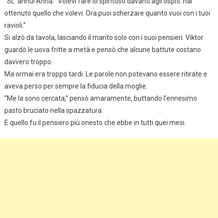
“Sì,” annuì Anna. “Volevi fare lo spiritoso davanti agli ospiti: hai
ottenuto quello che volevi. Ora puoi scherzare quanto vuoi con i tuoi
ravioli.”
Si alzò da tavola, lasciando il marito solo con i suoi pensieri. Viktor
guardò le uova fritte a metà e pensò che alcune battute costano
davvero troppo.
Ma ormai era troppo tardi. Le parole non potevano essere ritirate e
aveva perso per sempre la fiducia della moglie.
“Me la sono cercata,” pensò amaramente, buttando l’ennesimo
pasto bruciato nella spazzatura.
E quello fu il pensiero più onesto che ebbe in tutti quei mesi.