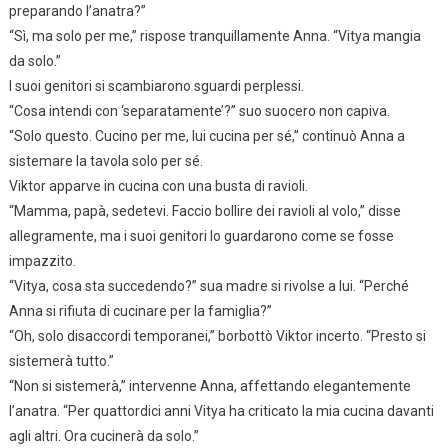
preparando l’anatra?”
“Sì, ma solo per me,” rispose tranquillamente Anna. “Vitya mangia
da solo.”
I suoi genitori si scambiarono sguardi perplessi.
“Cosa intendi con ‘separatamente’?” suo suocero non capiva.
“Solo questo. Cucino per me, lui cucina per sé,” continuò Anna a
sistemare la tavola solo per sé.
Viktor apparve in cucina con una busta di ravioli.
“Mamma, papà, sedetevi. Faccio bollire dei ravioli al volo,” disse
allegramente, ma i suoi genitori lo guardarono come se fosse
impazzito.
“Vitya, cosa sta succedendo?” sua madre si rivolse a lui. “Perché
Anna si rifiuta di cucinare per la famiglia?”
“Oh, solo disaccordi temporanei,” borbottò Viktor incerto. “Presto si
sistemerà tutto.”
“Non si sistemerà,” intervenne Anna, affettando elegantemente
l’anatra. “Per quattordici anni Vitya ha criticato la mia cucina davanti
agli altri. Ora cucinerà da solo.”