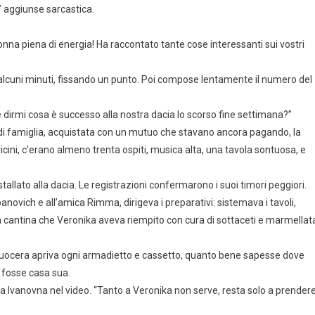
” aggiunse sarcastica.
onna piena di energia! Ha raccontato tante cose interessanti sui vostri
alcuni minuti, fissando un punto. Poi compose lentamente il numero del
e dirmi cosa è successo alla nostra dacia lo scorso fine settimana?”
 di famiglia, acquistata con un mutuo che stavano ancora pagando, la
ini, c’erano almeno trenta ospiti, musica alta, una tavola sontuosa, e
stallato alla dacia. Le registrazioni confermarono i suoi timori peggiori.
panovich e all’amica Rimma, dirigeva i preparativi: sistemava i tavoli,
lla cantina che Veronika aveva riempito con cura di sottaceti e marmellat
 suocera apriva ogni armadietto e cassetto, quanto bene sapesse dove
e fosse casa sua.
ria Ivanovna nel video. “Tanto a Veronika non serve, resta solo a prender