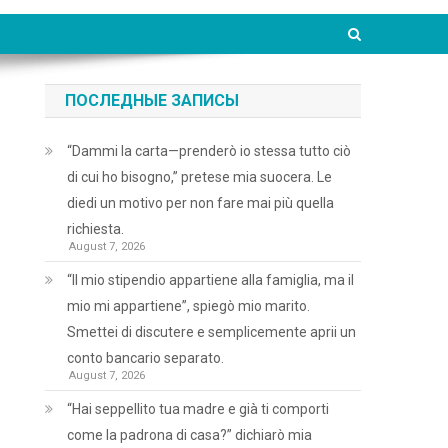
ПОСЛЕДНЫЕ ЗАПИСЫ
“Dammi la carta—prenderò io stessa tutto ciò
di cui ho bisogno,” pretese mia suocera. Le
diedi un motivo per non fare mai più quella
richiesta.
August 7, 2026
“Il mio stipendio appartiene alla famiglia, ma il
mio mi appartiene”, spiegò mio marito.
Smettei di discutere e semplicemente aprii un
conto bancario separato.
August 7, 2026
“Hai seppellito tua madre e già ti comporti
come la padrona di casa?” dichiarò mia