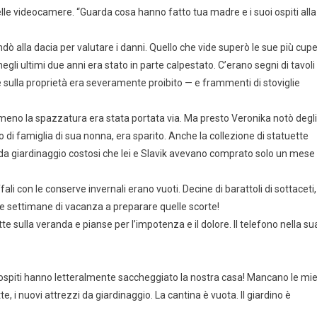
le videocamere. “Guarda cosa hanno fatto tua madre e i suoi ospiti alla
dò alla dacia per valutare i danni. Quello che vide superò le sue più cup
li ultimi due anni era stato in parte calpestato. C’erano segni di tavoli
 sulla proprietà era severamente proibito — e frammenti di stoviglie
lmeno la spazzatura era stata portata via. Ma presto Veronika notò degli
io di famiglia di sua nonna, era sparito. Anche la collezione di statuette
da giardinaggio costosi che lei e Slavik avevano comprato solo un mese
fali con le conserve invernali erano vuoti. Decine di barattoli di sottaceti,
e settimane di vacanza a preparare quelle scorte!
te sulla veranda e pianse per l’impotenza e il dolore. Il telefono nella su
ospiti hanno letteralmente saccheggiato la nostra casa! Mancano le mi
tte, i nuovi attrezzi da giardinaggio. La cantina è vuota. Il giardino è