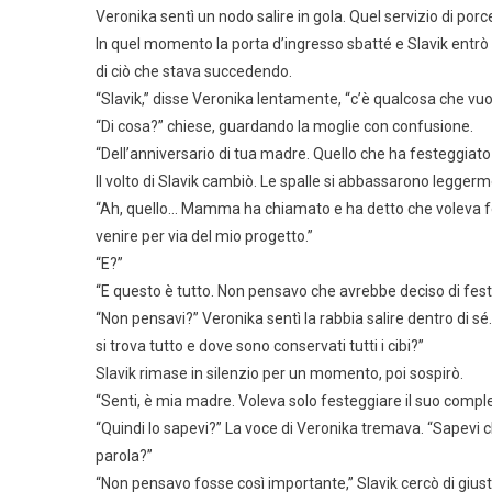
Veronika sentì un nodo salire in gola. Quel servizio di por
In quel momento la porta d’ingresso sbatté e Slavik entrò
di ciò che stava succedendo.
“Slavik,” disse Veronika lentamente, “c’è qualcosa che vu
“Di cosa?” chiese, guardando la moglie con confusione.
“Dell’anniversario di tua madre. Quello che ha festeggiato 
Il volto di Slavik cambiò. Le spalle si abbassarono leggerm
“Ah, quello… Mamma ha chiamato e ha detto che voleva f
venire per via del mio progetto.”
“E?”
“E questo è tutto. Non pensavo che avrebbe deciso di feste
“Non pensavi?” Veronika sentì la rabbia salire dentro di sé. 
si trova tutto e dove sono conservati tutti i cibi?”
Slavik rimase in silenzio per un momento, poi sospirò.
“Senti, è mia madre. Voleva solo festeggiare il suo comple
“Quindi lo sapevi?” La voce di Veronika tremava. “Sapevi c
parola?”
“Non pensavo fosse così importante,” Slavik cercò di gius