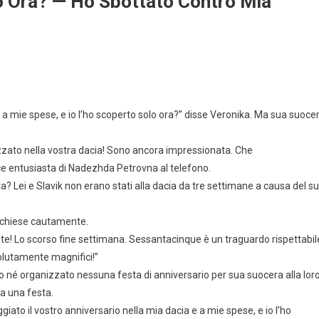
o Ora? — Ho Sbottato Contro Mia
e a mie spese, e io l’ho scoperto solo ora?” disse Veronika. Ma sua suoce
zzato nella vostra dacia! Sono ancora impressionata. Che
oce entusiasta di Nadezhda Petrovna al telefono.
a? Lei e Slavik non erano stati alla dacia da tre settimane a causa del s
” chiese cautamente.
e! Lo scorso fine settimana. Sessantacinque è un traguardo rispettabil
ssolutamente magnifici!”
o né organizzato nessuna festa di anniversario per sua suocera alla lor
a una festa.
iato il vostro anniversario nella mia dacia e a mie spese, e io l’ho