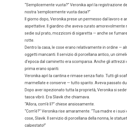
“Semplicemente vuota?” Veronika aprì la registrazione del
nostra ‘semplicemente vuota dacia’!”
Il giorno dopo, Veronika prese un permesso dal lavoro e an
aspettative. Il giardino che aveva curato amorevolmente neg
sedie sul prato, mozziconi di sigaretta — anche se fumare
rotte.
Dentro la casa, le cose erano relativamente in ordine — a
oggetti mancanti. Il servizio di porcellana antico, un cimel
d’epoca dal caminetto era scomparsa. Anche gli attrezzi 
prima erano spariti.
Veronika aprì la cantina e rimase senza fiato. Tutti gli scaf
marmellate e conserve — tutto sparito. Aveva passato du
Dopo aver ispezionato tutta la proprietà, Veronika si sedet
tasca vibrò. Era Slavik che chiamava.
“Allora, com’è lì?” chiese ansiosamente.
“Com’è?” Veronika rise amaramente. “Tua madre e i suoi 
cose, Slavik. Il servizio di porcellana della nonna, le statue
calpestato!”