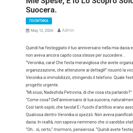
Mie Spese, E Io Lo Scopro Sol
Suocera.
ПОЛИТИКА
Admin
May 12, 2026
Quindi hai festeggiato il tuo anniversario nella mia dacia 
non aveva ancora capito cosa stesse per succedere…
“Veronika, cara! Che festa meravigliosa che avete organi
organizzazione, che attenzione ai dettagli!” risuonò la v
Veronika si immobilizzò, stringendo il telefono. Quale fest
progetto urgente.
“Mi scusi, Nadezhda Petrovna, di che cosa sta parlando?
“Come cosa? Dell’anniversario di tua suocera, naturalment
Così tanti ospiti, che tavola! E i fuochi d’artificio erano a
Qualcosa dentro Veronika si spezzò. Non aveva pianificat
dacia. In realtà, non sapeva nemmeno che ci sarebbe stat
“Oh… sì, certo,” mormorò, pensierosa. “Quindi avete festegg