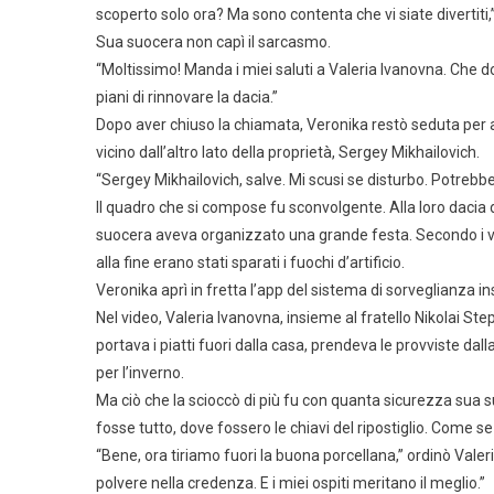
scoperto solo ora? Ma sono contenta che vi siate divertiti,
Sua suocera non capì il sarcasmo.
“Moltissimo! Manda i miei saluti a Valeria Ivanovna. Che d
piani di rinnovare la dacia.”
Dopo aver chiuso la chiamata, Veronika restò seduta per 
vicino dall’altro lato della proprietà, Sergey Mikhailovich.
“Sergey Mikhailovich, salve. Mi scusi se disturbo. Potrebb
Il quadro che si compose fu sconvolgente. Alla loro dacia
suocera aveva organizzato una grande festa. Secondo i vic
alla fine erano stati sparati i fuochi d’artificio.
Veronika aprì in fretta l’app del sistema di sorveglianza in
Nel video, Valeria Ivanovna, insieme al fratello Nikolai Ste
portava i piatti fuori dalla casa, prendeva le provviste da
per l’inverno.
Ma ciò che la scioccò di più fu con quanta sicurezza sua
fosse tutto, dove fossero le chiavi del ripostiglio. Come s
“Bene, ora tiriamo fuori la buona porcellana,” ordinò Vale
polvere nella credenza. E i miei ospiti meritano il meglio.”