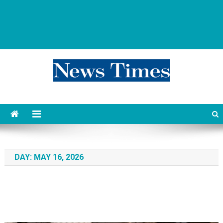
news 76 times
Контент души
DAY:
MAY 16, 2026