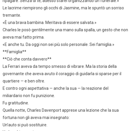
ripagare. Senza di te, adesso starei organizzando un funerale.»
Le lacrime riempirono gli occhi di Jasmine, ma le spuntò un sorriso
tremante.
«È una brava bambina. Meritava di essere salvata.»
Charles le posò gentilmente una mano sulla spalla, un gesto che non
aveva mai fatto prima.
«E anche tu. Da oggi non sei più solo personale. Sei famiglia.»
**Famiglia**
**Ciò che conta davvero**
La Ferrari aveva da tempo smesso di vibrare. Ma la storia della
governante che aveva avuto il coraggio di guidarla si sparse per il
quartiere — e ben oltre.
E contro ogni aspettativa — anche la sua — la reazione del
miliardario non fu punizione.
Fu gratitudine.
Quella notte, Charles Davenport apprese una lezione che la sua
fortuna non gli aveva mai insegnato:
Un’auto si può sostituire.