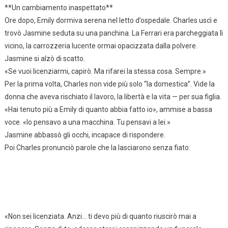
**Un cambiamento inaspettato**
Ore dopo, Emily dormiva serena nel letto d’ospedale. Charles uscì e
trovò Jasmine seduta su una panchina. La Ferrari era parcheggiata lì
vicino, la carrozzeria lucente ormai opacizzata dalla polvere.
Jasmine si alzò di scatto.
«Se vuoi licenziarmi, capirò. Ma rifarei la stessa cosa. Sempre.»
Per la prima volta, Charles non vide più solo “la domestica”. Vide la
donna che aveva rischiato il lavoro, la libertà e la vita — per sua figlia.
«Hai tenuto più a Emily di quanto abbia fatto io», ammise a bassa
voce. «Io pensavo a una macchina. Tu pensavi a lei.»
Jasmine abbassò gli occhi, incapace di rispondere.
Poi Charles pronunciò parole che la lasciarono senza fiato:
«Non sei licenziata. Anzi… ti devo più di quanto riuscirò mai a