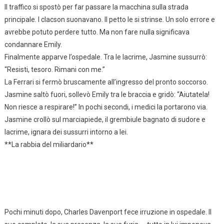
Il traffico si spostò per far passare la macchina sulla strada
principale. I clacson suonavano. Il petto le si strinse. Un solo errore e
avrebbe potuto perdere tutto. Ma non fare nulla significava
condannare Emily.
Finalmente apparve l’ospedale. Tra le lacrime, Jasmine sussurrò:
“Resisti, tesoro. Rimani con me.”
La Ferrari si fermò bruscamente all’ingresso del pronto soccorso.
Jasmine saltò fuori, sollevò Emily tra le braccia e gridò: “Aiutatela!
Non riesce a respirare!” In pochi secondi, i medici la portarono via.
Jasmine crollò sul marciapiede, il grembiule bagnato di sudore e
lacrime, ignara dei sussurri intorno a lei.
**La rabbia del miliardario**
Pochi minuti dopo, Charles Davenport fece irruzione in ospedale. Il