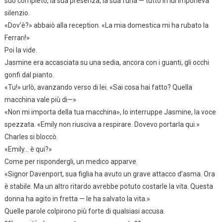
suo completo, la sua presenza, la sua furia — tutto in lui imponeva
silenzio.
«Dov’è?» abbaiò alla reception. «La mia domestica mi ha rubato la
Ferrari!»
Poi la vide.
Jasmine era accasciata su una sedia, ancora con i guanti, gli occhi
gonfi dal pianto.
«Tu!» urlò, avanzando verso di lei. «Sai cosa hai fatto? Quella
macchina vale più di—»
«Non mi importa della tua macchina», lo interruppe Jasmine, la voce
spezzata. «Emily non riusciva a respirare. Dovevo portarla qui.»
Charles si bloccò.
«Emily… è qui?»
Come per rispondergli, un medico apparve.
«Signor Davenport, sua figlia ha avuto un grave attacco d’asma. Ora
è stabile. Ma un altro ritardo avrebbe potuto costarle la vita. Questa
donna ha agito in fretta — le ha salvato la vita.»
Quelle parole colpirono più forte di qualsiasi accusa.