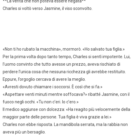
**La verità che non poteva essere negata**
Charles si voltò verso Jasmine, il viso sconvolto.
«Non ti ho rubato la macchina», mormorò. «Ho salvato tua figlia.»
Per la prima volta dopo tanto tempo, Charles si sentì impotente. Lui,
l’uomo convinto che tutto avesse un prezzo, aveva rischiato di
perdere l’unica cosa che nessuna ricchezza gli avrebbe restituito.
Eppure, l’orgoglio cercava di avere la meglio.
«Avresti dovuto chiamare i soccorsi. È così che si fa.»
«Aspettare venti minuti mentre soffocava?» ribatté Jasmine, con il
fuoco negli occhi. «Tu non c’eri. Io c’ero.»
Il medico aggiunse con dolcezza: «Ha reagito più velocemente della
maggior parte delle persone. Tua figlia è viva grazie a lei.»
Charles non ebbe risposta. La mandibola serrata, ma la rabbia non
aveva più un bersaglio.