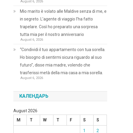
August 6, 2026
Mio marito è volato alle Maldive senza di me, e
in segreto. L’agente di viaggio l’ha fatto
trapelare. Così ho preparato una sorpresa
tutta mia per il nostro anniversario
August 6, 2026
“Condividi il tuo appartamento con tua sorella.
Ho bisogno di sentirmi sicura riguardo al suo
futuro”, disse mia madre, volendo che
trasferissi metà della mia casa a mia sorella.
August 6, 2026
КАЛЕНДАРЬ
August 2026
M
T
W
T
F
S
S
1
2