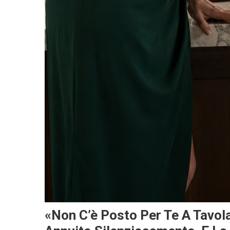
«Non C’è Posto Per Te A Tavol