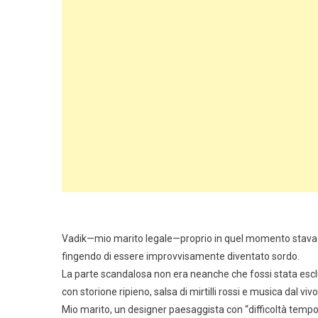
Vadik—mio marito legale—proprio in quel momento stava 
fingendo di essere improvvisamente diventato sordo.
La parte scandalosa non era neanche che fossi stata esclusa 
con storione ripieno, salsa di mirtilli rossi e musica dal viv
Mio marito, un designer paesaggista con “difficoltà tem