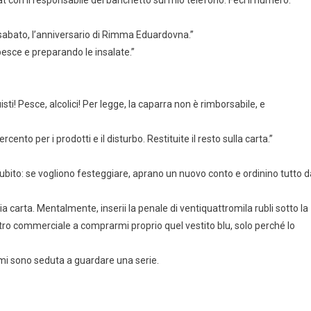
 con il responsabile del banchetto sul mio telefono. Feci il numero.
 sabato, l’anniversario di Rimma Eduardovna.”
 pesce e preparando le insalate.”
i! Pesce, alcolici! Per legge, la caparra non è rimborsabile, e
cento per i prodotti e il disturbo. Restituite il resto sulla carta.”
subito: se vogliono festeggiare, aprano un nuovo conto e ordinino tutto d
a carta. Mentalmente, inserii la penale di ventiquattromila rubli sotto la
entro commerciale a comprarmi proprio quel vestito blu, solo perché lo
 mi sono seduta a guardare una serie.