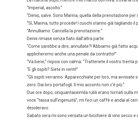
La mattina dopo, mentre mio marito dormiva, trovai la chat
“Imperial, ascolto.”
“Denis, salve. Sono Marina, quella della prenotazione per
“Sì, Marina, tutto procede! I cuochi stanno già tagliando il
“Annulliamo. Cancella la prenotazione.”
Denis rimase senza fiato dall’altra parte.
“Come sarebbe a dire, annullate?! Abbiamo già fatto acquist
applicheremo anche una penale da contratto!”
“Va bene,” risposi con calma. “Trattenete il vostro trenta per
“E gli ospiti? Siete in venti!”
“Gli ospiti verranno. Apparecchiate per loro, ma avvisate 
zero. Dai loro portafogli. Il mio acconto non c’è più.”
Due ore dopo, cinquantaseimila rubli erano tornati sulla mi
voce “tassa sull’ingenuità”, mi feci un caffè e andai al c
desideravo.
Sabato sera mi sono versata un bicchiere di vino secco e