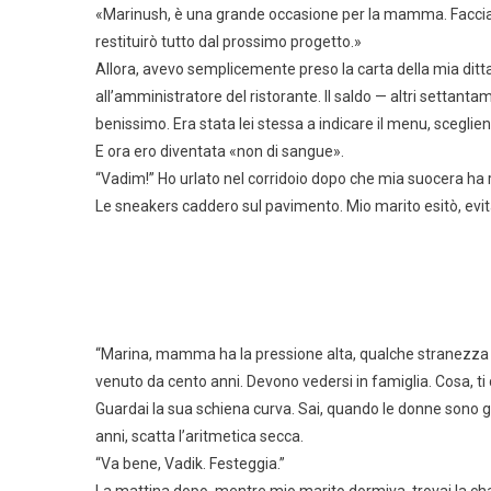
«Marinush, è una grande occasione per la mamma. Facciam
restituirò tutto dal prossimo progetto.»
Allora, avevo semplicemente preso la carta della mia ditta 
all’amministratore del ristorante. Il saldo — altri setta
benissimo. Era stata lei stessa a indicare il menu, sceglien
E ora ero diventata «non di sangue».
“Vadim!” Ho urlato nel corridoio dopo che mia suocera ha 
Le sneakers caddero sul pavimento. Mio marito esitò, evit
“Marina, mamma ha la pressione alta, qualche stranezza d
venuto da cento anni. Devono vedersi in famiglia. Cosa, ti d
Guardai la sua schiena curva. Sai, quando le donne sono 
anni, scatta l’aritmetica secca.
“Va bene, Vadik. Festeggia.”