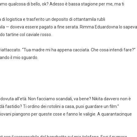
o qualcosa di bello, ok? Adesso è bassa stagione per me, ma ti
di logistica e trasferito un deposito di ottantamila rubli
ntamila — doveva essere pagato a fine serata. Rimma Eduardovna lo sapev
do tartine col caviale rosso.
riattaccato. “Tua madre mi ha appena cacciata. Che cosa intendi fare?”
ando il mio sguardo.
ovuta all’età. Non facciamo scandali, va bene? Nikita davvero non è
à fastidio? Ti ordino dei rotolini a casa, puoi guardare un film.”
giovani piangono per queste cose e fanno le valigie. A quarantacinque