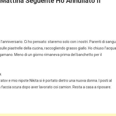
 Mattina Seguente Ho Annullato Il
 l’anniversario. Ci ho pensato: staremo solo con i nostri. Parenti di sangu
lle piastrelle della cucina, raccogliendo grasso giallo. Ho chiuso l’acqu
amano. Meno di un giorno rimaneva prima del banchetto per il
a.
atov e mio nipote Nikita si è portato dietro una nuova donna. I posti al
la faccia scura dopo aver lavorato coi camion. Resta a casa a riposare.