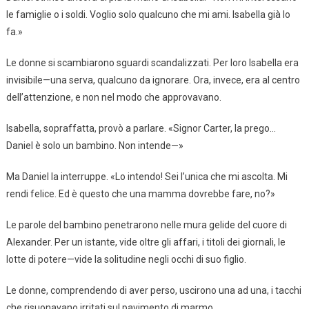
le famiglie o i soldi. Voglio solo qualcuno che mi ami. Isabella già lo
fa.»
Le donne si scambiarono sguardi scandalizzati. Per loro Isabella era
invisibile—una serva, qualcuno da ignorare. Ora, invece, era al centro
dell’attenzione, e non nel modo che approvavano.
Isabella, sopraffatta, provò a parlare. «Signor Carter, la prego…
Daniel è solo un bambino. Non intende—»
Ma Daniel la interruppe. «Lo intendo! Sei l’unica che mi ascolta. Mi
rendi felice. Ed è questo che una mamma dovrebbe fare, no?»
Le parole del bambino penetrarono nelle mura gelide del cuore di
Alexander. Per un istante, vide oltre gli affari, i titoli dei giornali, le
lotte di potere—vide la solitudine negli occhi di suo figlio.
Le donne, comprendendo di aver perso, uscirono una ad una, i tacchi
che risuonavano irritati sul pavimento di marmo.