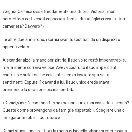
«Signor Carter,» disse freddamente una di loro, Victoria, «non
permetterà certo che il capriccio infantile di suo figlio ci insulti. Una
cameriera? Davvero?»
Le altre due annuirono, i sorrisi svaniti, sostituiti da un disprezzo
appena velato.
Alexander alzò la mano per zittirle. Il suo volto restò impenetrabile,
ma la mente correva veloce. Aveva costruito il suo impero sul
controllo e sulle mosse calcolate, senza lasciare spazio ai
sentimenti. Eppure, lì davanti a lui, il suo unico erede stava
prendendo la decisione più inaspettata.
«Daniel,» iniziò, con tono fermo ma non duro, «sai cosa stai dicendo?
Queste donne provengono da famiglie rispettabili. Scegliere una di
loro garantirebbe il tuo futuro.»
Daniel strinse ancora di più la mano di Isabella. «Non mi interessano