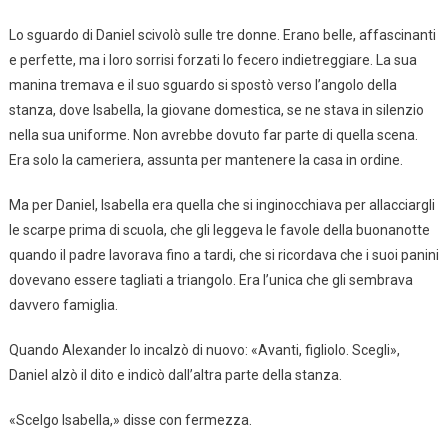
Lo sguardo di Daniel scivolò sulle tre donne. Erano belle, affascinanti
e perfette, ma i loro sorrisi forzati lo fecero indietreggiare. La sua
manina tremava e il suo sguardo si spostò verso l’angolo della
stanza, dove Isabella, la giovane domestica, se ne stava in silenzio
nella sua uniforme. Non avrebbe dovuto far parte di quella scena.
Era solo la cameriera, assunta per mantenere la casa in ordine.
Ma per Daniel, Isabella era quella che si inginocchiava per allacciargli
le scarpe prima di scuola, che gli leggeva le favole della buonanotte
quando il padre lavorava fino a tardi, che si ricordava che i suoi panini
dovevano essere tagliati a triangolo. Era l’unica che gli sembrava
davvero famiglia.
Quando Alexander lo incalzò di nuovo: «Avanti, figliolo. Scegli»,
Daniel alzò il dito e indicò dall’altra parte della stanza.
«Scelgo Isabella,» disse con fermezza.