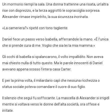
Un mormorio riempì la sala. Una donna trattenne una risata, un’altra
rise con disprezzo, e la terza aggrottò le sopracciglia sorpresa.
Alexander rimase impietrito, la sua sicurezza incrinata.
«La cameriera?» ripeté con tono tagliente.
Daniel fece un passo verso Isabella, afferrandole la mano. «È l’unica
che si prende cura di me. Voglio che sia lei la mia mamma.»
Gli occhi di Isabella si spalancarono, il volto impallidito. Non aveva
mai chiesto nulla di tutto questo. Ma le parole innocenti di Daniel
avevano appena scosso l’intera casa Carter.
E per la prima volta, il miliardario capì che nessuna ricchezza o
status sociale poteva comandare il cuore di suo figlio.
Il silenzio che seguì fu soffocante. La mascella di Alexander si irrigidì
mentre si voltava verso le donne dell’alta società, ora offese e
irritate.