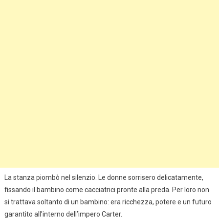
La stanza piombò nel silenzio. Le donne sorrisero delicatamente,
fissando il bambino come cacciatrici pronte alla preda. Per loro non
si trattava soltanto di un bambino: era ricchezza, potere e un futuro
garantito all’interno dell’impero Carter.