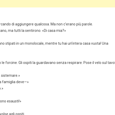
cercando di aggiungere qualcosa. Ma non c’erano più parole.
iano, ma tutti la sentirono. «Di casa mia?»
rano stipati in un monolocale, mentre tu hai un’intera casa vuota! Una
 le forcine. Gli ospiti la guardavano senza respirare. Pose il velo sul tavo
a sistemare.»
 la famiglia deve—»
o.»
sono esausti!»
olse agli ospiti.