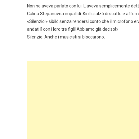
Non ne aveva parlato con lui. L’aveva semplicemente detto
Galina Stepanovna impallidì. Kirill si alzò di scatto e af
«Silenzio!» sibilò senza rendersi conto che il microfono er
andati lì con i loro tre figli! Abbiamo già deciso!»
Silenzio. Anche i musicisti si bloccarono.