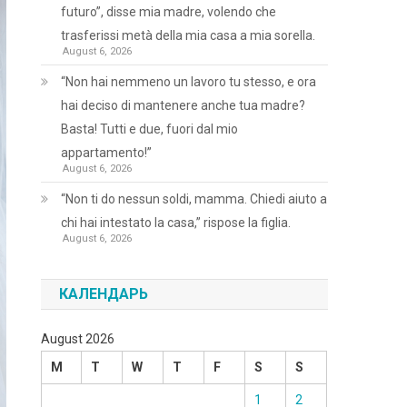
futuro”, disse mia madre, volendo che
trasferissi metà della mia casa a mia sorella.
August 6, 2026
“Non hai nemmeno un lavoro tu stesso, e ora
hai deciso di mantenere anche tua madre?
Basta! Tutti e due, fuori dal mio
appartamento!”
August 6, 2026
“Non ti do nessun soldi, mamma. Chiedi aiuto a
chi hai intestato la casa,” rispose la figlia.
August 6, 2026
КАЛЕНДАРЬ
August 2026
M
T
W
T
F
S
S
1
2