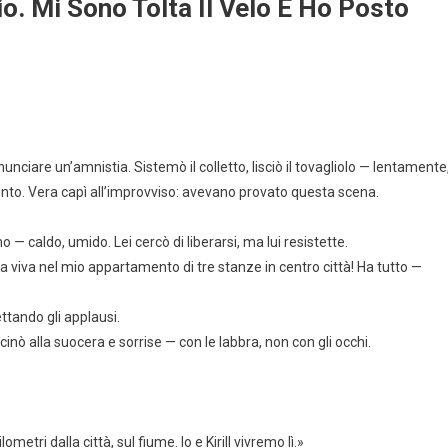
. Mi Sono Tolta Il Velo E Ho Posto
ciare un’amnistia. Sistemò il colletto, lisciò il tovagliolo — lentamente
ronto. Vera capì all’improvviso: avevano provato questa scena.
mo — caldo, umido. Lei cercò di liberarsi, ma lui resistette.
a viva nel mio appartamento di tre stanze in centro città! Ha tutto —
ttando gli applausi.
vvicinò alla suocera e sorrise — con le labbra, non con gli occhi.
etri dalla città, sul fiume. Io e Kirill vivremo lì.»