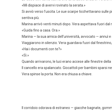
«Mi dispiace di avervi rovinato la serata.»
Si avviò verso l’uscita. Le sue scarpe ticchettavano sulle pia
sentiva più.
Marina arrivò venti minuti dopo. Vera aspettava fuori dal r
«Guida fino a casa. Ora.»
Marina — la sua amica dell’università, avvocato — annuì e 
Viaggiarono in silenzio. Vera guardava fuori dal finestrino,
«Hai i documenti con te?»
«Sì.»
Quando arrivarono, le luci erano accese alle finestre dell
Il cancello era spalancato. Giocattoli per bambini sparsi nel
Vera spinse la porta. Non era chiusa a chiave.
Il corridoio odorava di estraneo — giacche bagnate, gomm