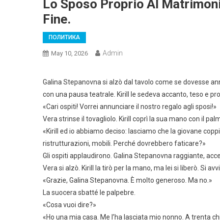
Lo Sposo Proprio Al Matrimonio
Fine.
ПОЛИТИКА
Admin
May 10, 2026
Galina Stepanovna si alzò dal tavolo come se dovesse annun
con una pausa teatrale. Kirill le sedeva accanto, teso e p
«Cari ospiti! Vorrei annunciare il nostro regalo agli sposi!»
Vera strinse il tovagliolo. Kirill coprì la sua mano con il pal
«Kirill ed io abbiamo deciso: lasciamo che la giovane coppi
ristrutturazioni, mobili. Perché dovrebbero faticare?»
Gli ospiti applaudirono. Galina Stepanovna raggiante, acce
Vera si alzò. Kirill la tirò per la mano, ma lei si liberò. Si a
«Grazie, Galina Stepanovna. È molto generoso. Ma no.»
La suocera sbatté le palpebre.
«Cosa vuoi dire?»
«Ho una mia casa. Me l’ha lasciata mio nonno. A trenta chilom