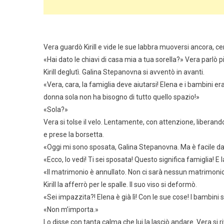
Vera guardò Kirill e vide le sue labbra muoversi ancora, 
«Hai dato le chiavi di casa mia a tua sorella?» Vera parlò p
Kirill deglutì. Galina Stepanovna si avventò in avanti.
«Vera, cara, la famiglia deve aiutarsi! Elena e i bambini e
donna sola non ha bisogno di tutto quello spazio!»
«Sola?»
Vera si tolse il velo. Lentamente, con attenzione, liberando
e prese la borsetta.
«Oggi mi sono sposata, Galina Stepanovna. Ma è facile d
«Ecco, lo vedi! Ti sei sposata! Questo significa famiglia! E
«Il matrimonio è annullato. Non ci sarà nessun matrimoni
Kirill la afferrò per le spalle. Il suo viso si deformò.
«Sei impazzita?! Elena è già lì! Con le sue cose! I bambini 
«Non m’importa.»
Lo disse con tanta calma che lui la lasciò andare. Vera si riv