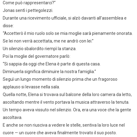
Come può rappresentarci?”
Jonas sentì i pettegolezzi.
Durante una ricevimento ufficiale, si alzò davanti all’assemblea e
disse:
“Accetterò il mio ruolo solo se mia moglie sarà pienamente onorata.
Se lei non verrà accettata, me ne andrò con lei.”
Un silenzio sbalordito riempì la stanza.
Poi la moglie del governatore parlò:
“Si sappia da oggi che Elena è parte di questa casa.
Diminuerla significa diminuire la nostra famiglia.”
Seguì un lungo momento di silenzio prima che un fragoroso
applauso si levasse nella sala.
Quella notte, Elena si trovava sul balcone della loro camera da letto,
ascoltando mentre il vento portava la musica attraverso la tenuta.
Un tempo aveva vissuto nel silenzio. Ora, era una voce che la gente
ascoltava.
E anche se non riusciva a vedere le stelle, sentiva la loro luce nel
cuore — un cuore che aveva finalmente trovato il suo posto.