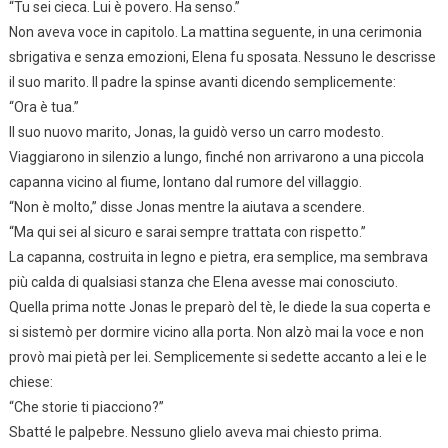
“Tu sei cieca. Lui è povero. Ha senso.”
Non aveva voce in capitolo. La mattina seguente, in una cerimonia
sbrigativa e senza emozioni, Elena fu sposata. Nessuno le descrisse
il suo marito. Il padre la spinse avanti dicendo semplicemente:
“Ora è tua.”
Il suo nuovo marito, Jonas, la guidò verso un carro modesto.
Viaggiarono in silenzio a lungo, finché non arrivarono a una piccola
capanna vicino al fiume, lontano dal rumore del villaggio.
“Non è molto,” disse Jonas mentre la aiutava a scendere.
“Ma qui sei al sicuro e sarai sempre trattata con rispetto.”
La capanna, costruita in legno e pietra, era semplice, ma sembrava
più calda di qualsiasi stanza che Elena avesse mai conosciuto.
Quella prima notte Jonas le preparò del tè, le diede la sua coperta e
si sistemò per dormire vicino alla porta. Non alzò mai la voce e non
provò mai pietà per lei. Semplicemente si sedette accanto a lei e le
chiese:
“Che storie ti piacciono?”
Sbatté le palpebre. Nessuno glielo aveva mai chiesto prima.