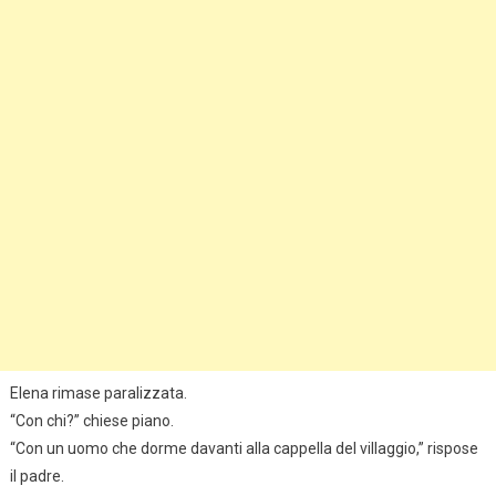
Elena rimase paralizzata.
“Con chi?” chiese piano.
“Con un uomo che dorme davanti alla cappella del villaggio,” rispose
il padre.