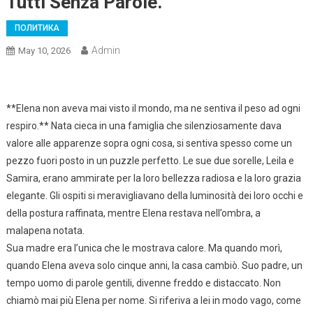
Tutti Senza Parole.
ПОЛИТИКА
Admin
May 10, 2026
**Elena non aveva mai visto il mondo, ma ne sentiva il peso ad ogni
respiro.** Nata cieca in una famiglia che silenziosamente dava
valore alle apparenze sopra ogni cosa, si sentiva spesso come un
pezzo fuori posto in un puzzle perfetto. Le sue due sorelle, Leila e
Samira, erano ammirate per la loro bellezza radiosa e la loro grazia
elegante. Gli ospiti si meravigliavano della luminosità dei loro occhi e
della postura raffinata, mentre Elena restava nell’ombra, a
malapena notata.
Sua madre era l’unica che le mostrava calore. Ma quando morì,
quando Elena aveva solo cinque anni, la casa cambiò. Suo padre, un
tempo uomo di parole gentili, divenne freddo e distaccato. Non
chiamò mai più Elena per nome. Si riferiva a lei in modo vago, come