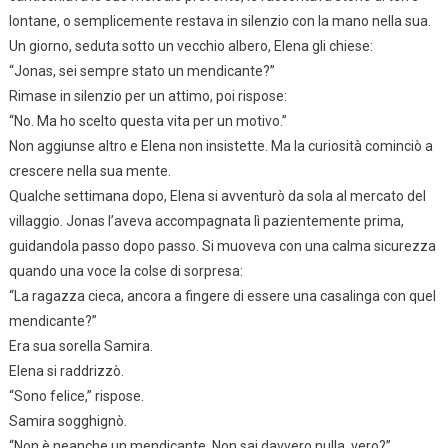
lontane, o semplicemente restava in silenzio con la mano nella sua.
Un giorno, seduta sotto un vecchio albero, Elena gli chiese:
“Jonas, sei sempre stato un mendicante?”
Rimase in silenzio per un attimo, poi rispose:
“No. Ma ho scelto questa vita per un motivo.”
Non aggiunse altro e Elena non insistette. Ma la curiosità cominciò a
crescere nella sua mente.
Qualche settimana dopo, Elena si avventurò da sola al mercato del
villaggio. Jonas l’aveva accompagnata lì pazientemente prima,
guidandola passo dopo passo. Si muoveva con una calma sicurezza
quando una voce la colse di sorpresa:
“La ragazza cieca, ancora a fingere di essere una casalinga con quel
mendicante?”
Era sua sorella Samira.
Elena si raddrizzò.
“Sono felice,” rispose.
Samira sogghignò.
“Non è neanche un mendicante. Non sai davvero nulla, vero?”