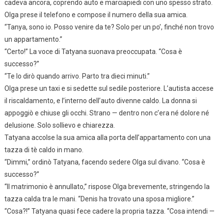
cadeva ancora, coprendo auto e marciapiedi con uno spesso strato.
Olga prese il telefono e compose il numero della sua amica.
“Tanya, sono io. Posso venire da te? Solo per un po’, finché non trovo
un appartamento.”
“Certo!” La voce di Tatyana suonava preoccupata. “Cosa è
successo?”
“Te lo dirò quando arrivo. Parto tra dieci minuti.”
Olga prese un taxi e si sedette sul sedile posteriore. L’autista accese
il riscaldamento, e l’interno dell’auto divenne caldo. La donna si
appoggiò e chiuse gli occhi. Strano — dentro non c’era né dolore né
delusione. Solo sollievo e chiarezza.
Tatyana accolse la sua amica alla porta dell’appartamento con una
tazza di tè caldo in mano.
“Dimmi,” ordinò Tatyana, facendo sedere Olga sul divano. “Cosa è
successo?”
“Il matrimonio è annullato,” rispose Olga brevemente, stringendo la
tazza calda tra le mani. “Denis ha trovato una sposa migliore.”
“Cosa?!” Tatyana quasi fece cadere la propria tazza. “Cosa intendi —