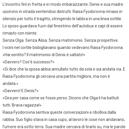
L’incontro finì in fretta e in modo imbarazzante. Denis e sua madre
uscirono in strada sentendosi distrutti. Raisa Fyodorovna rimase in
silenzio per tutto il tragitto, stringendo le labbra in una linea sottile.
Lo sposo guardava fuori dal finestrino dell’autobus e capì di essere
rimasto con niente.
Senza Olga. Senza Alisa. Senza matrimonio. Senza prospettive.
I vicini nel cortile bisbigliavano quando vedevano Raisa Fyodorovna.
«Hai sentito? Il matrimonio di Denis è saltato!»
«Davvero? Cos’è successo?»
«Si dice che la sposa abbia annullato tutto da sola e sia andata via. E
Raisa Fyodorovna gli cercava una partita migliore, ma non è
andata.»
«Davvero! E Denis?»
«Gira per casa come se fosse perso. Dicono che Olga li ha battuti
tutti. Brava ragazza!»
Raisa Fyodorovna sentiva queste conversazioni e ribolliva dalla
rabbia. Suo figlio stava in casa cupo, al lavoro le cose non andavano,
l’umore era sotto terra. Sua madre cercava di tirarlo su, ma le parole