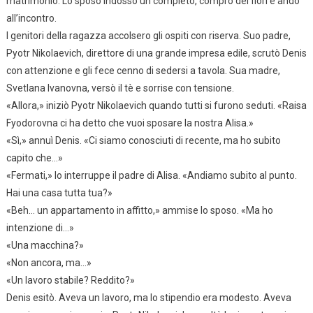
matrimonio. Lo sposo indossò un completo, comprò dei fiori e andò
all’incontro.
I genitori della ragazza accolsero gli ospiti con riserva. Suo padre,
Pyotr Nikolaevich, direttore di una grande impresa edile, scrutò Denis
con attenzione e gli fece cenno di sedersi a tavola. Sua madre,
Svetlana Ivanovna, versò il tè e sorrise con tensione.
«Allora,» iniziò Pyotr Nikolaevich quando tutti si furono seduti. «Raisa
Fyodorovna ci ha detto che vuoi sposare la nostra Alisa.»
«Sì,» annuì Denis. «Ci siamo conosciuti di recente, ma ho subito
capito che…»
«Fermati,» lo interruppe il padre di Alisa. «Andiamo subito al punto.
Hai una casa tutta tua?»
«Beh… un appartamento in affitto,» ammise lo sposo. «Ma ho
intenzione di…»
«Una macchina?»
«Non ancora, ma…»
«Un lavoro stabile? Reddito?»
Denis esitò. Aveva un lavoro, ma lo stipendio era modesto. Aveva