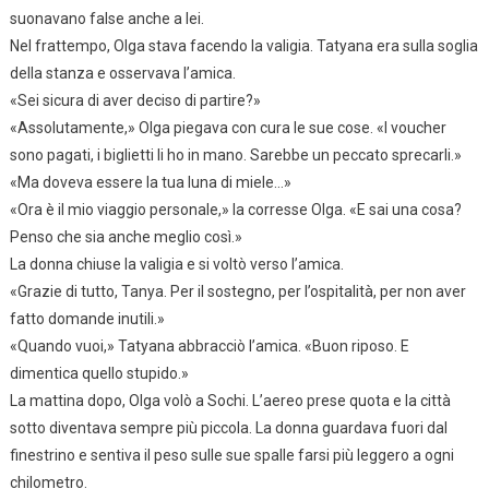
suonavano false anche a lei.
Nel frattempo, Olga stava facendo la valigia. Tatyana era sulla soglia
della stanza e osservava l’amica.
«Sei sicura di aver deciso di partire?»
«Assolutamente,» Olga piegava con cura le sue cose. «I voucher
sono pagati, i biglietti li ho in mano. Sarebbe un peccato sprecarli.»
«Ma doveva essere la tua luna di miele…»
«Ora è il mio viaggio personale,» la corresse Olga. «E sai una cosa?
Penso che sia anche meglio così.»
La donna chiuse la valigia e si voltò verso l’amica.
«Grazie di tutto, Tanya. Per il sostegno, per l’ospitalità, per non aver
fatto domande inutili.»
«Quando vuoi,» Tatyana abbracciò l’amica. «Buon riposo. E
dimentica quello stupido.»
La mattina dopo, Olga volò a Sochi. L’aereo prese quota e la città
sotto diventava sempre più piccola. La donna guardava fuori dal
finestrino e sentiva il peso sulle sue spalle farsi più leggero a ogni
chilometro.