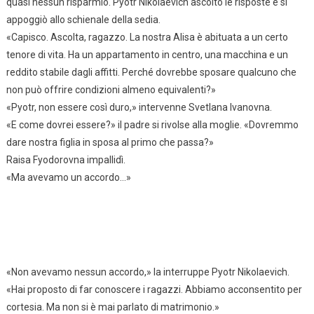
quasi nessun risparmio. Pyotr Nikolaevich ascoltò le risposte e si
appoggiò allo schienale della sedia.
«Capisco. Ascolta, ragazzo. La nostra Alisa è abituata a un certo
tenore di vita. Ha un appartamento in centro, una macchina e un
reddito stabile dagli affitti. Perché dovrebbe sposare qualcuno che
non può offrire condizioni almeno equivalenti?»
«Pyotr, non essere così duro,» intervenne Svetlana Ivanovna.
«E come dovrei essere?» il padre si rivolse alla moglie. «Dovremmo
dare nostra figlia in sposa al primo che passa?»
Raisa Fyodorovna impallidì.
«Ma avevamo un accordo…»
«Non avevamo nessun accordo,» la interruppe Pyotr Nikolaevich.
«Hai proposto di far conoscere i ragazzi. Abbiamo acconsentito per
cortesia. Ma non si è mai parlato di matrimonio.»