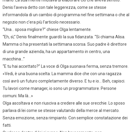
mano. La sua mente rifiutava di elaborare ciò che aveva sentito.
Denis l’aveva detto con tale leggerezza, come se stesse
informandola di un cambio di programma nel fine settimana o che al
negozio non c’era più l’articolo necessario.
“Una… sposa migliore?” chiese Olga lentamente.
“Eh, sì,” Denis finalmente guardò la sua fidanzata. “Si chiama Alisa.
Mamma ci ha presentati la settimana scorsa. Suo padre è direttore
di una grande azienda, ha un appartamento in centro, una
macchina…”
“E tu hai accettato?” La voce di Olga suonava ferma, senza tremore.
«Vedi, è una buona scelta. La mamma dice che con una ragazza
così avrò un futuro completamente diverso. E tu e io… Beh, capisci.
Tu lavori come manager, io sono un programmatore. Persone
comuni. Ma là…»
Olga ascoltava e non riusciva a credere alle sue orecchie. Lo sposo
parlava di lei come se stesse valutando della merce al mercato.
Senza emozione, senza rimpianto. Con semplice constatazione dei
fatti.