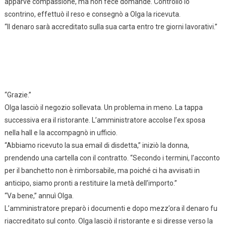
apparve compassione, ma non fece domande. Controllò lo
scontrino, effettuò il reso e consegnò a Olga la ricevuta.
“Il denaro sarà accreditato sulla sua carta entro tre giorni lavorativi.”
“Grazie.”
Olga lasciò il negozio sollevata. Un problema in meno. La tappa
successiva era il ristorante. L’amministratore accolse l’ex sposa
nella hall e la accompagnò in ufficio.
“Abbiamo ricevuto la sua email di disdetta,” iniziò la donna,
prendendo una cartella con il contratto. “Secondo i termini, l’acconto
per il banchetto non è rimborsabile, ma poiché ci ha avvisati in
anticipo, siamo pronti a restituire la metà dell’importo.”
“Va bene,” annuì Olga.
L’amministratore preparò i documenti e dopo mezz’ora il denaro fu
riaccreditato sul conto. Olga lasciò il ristorante e si diresse verso la