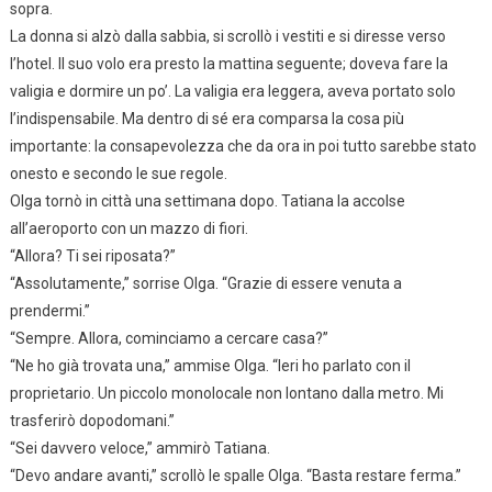
sopra.
La donna si alzò dalla sabbia, si scrollò i vestiti e si diresse verso
l’hotel. Il suo volo era presto la mattina seguente; doveva fare la
valigia e dormire un po’. La valigia era leggera, aveva portato solo
l’indispensabile. Ma dentro di sé era comparsa la cosa più
importante: la consapevolezza che da ora in poi tutto sarebbe stato
onesto e secondo le sue regole.
Olga tornò in città una settimana dopo. Tatiana la accolse
all’aeroporto con un mazzo di fiori.
“Allora? Ti sei riposata?”
“Assolutamente,” sorrise Olga. “Grazie di essere venuta a
prendermi.”
“Sempre. Allora, cominciamo a cercare casa?”
“Ne ho già trovata una,” ammise Olga. “Ieri ho parlato con il
proprietario. Un piccolo monolocale non lontano dalla metro. Mi
trasferirò dopodomani.”
“Sei davvero veloce,” ammirò Tatiana.
“Devo andare avanti,” scrollò le spalle Olga. “Basta restare ferma.”