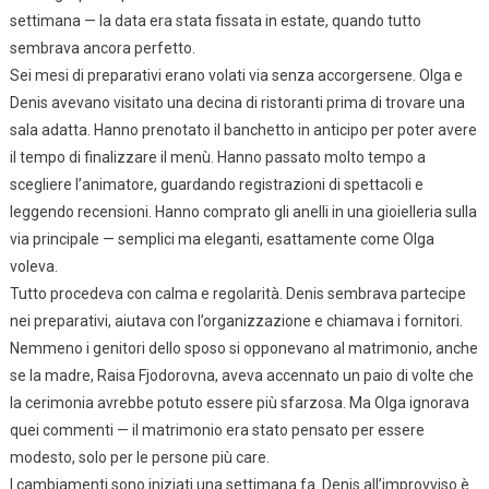
settimana — la data era stata fissata in estate, quando tutto
sembrava ancora perfetto.
Sei mesi di preparativi erano volati via senza accorgersene. Olga e
Denis avevano visitato una decina di ristoranti prima di trovare una
sala adatta. Hanno prenotato il banchetto in anticipo per poter avere
il tempo di finalizzare il menù. Hanno passato molto tempo a
scegliere l’animatore, guardando registrazioni di spettacoli e
leggendo recensioni. Hanno comprato gli anelli in una gioielleria sulla
via principale — semplici ma eleganti, esattamente come Olga
voleva.
Tutto procedeva con calma e regolarità. Denis sembrava partecipe
nei preparativi, aiutava con l’organizzazione e chiamava i fornitori.
Nemmeno i genitori dello sposo si opponevano al matrimonio, anche
se la madre, Raisa Fjodorovna, aveva accennato un paio di volte che
la cerimonia avrebbe potuto essere più sfarzosa. Ma Olga ignorava
quei commenti — il matrimonio era stato pensato per essere
modesto, solo per le persone più care.
I cambiamenti sono iniziati una settimana fa. Denis all’improvviso è