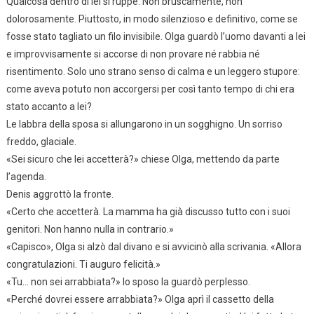
Qualcosa dentro di lei si ruppe. Non bruscamente, non
dolorosamente. Piuttosto, in modo silenzioso e definitivo, come se
fosse stato tagliato un filo invisibile. Olga guardò l’uomo davanti a lei
e improvvisamente si accorse di non provare né rabbia né
risentimento. Solo uno strano senso di calma e un leggero stupore:
come aveva potuto non accorgersi per così tanto tempo di chi era
stato accanto a lei?
Le labbra della sposa si allungarono in un sogghigno. Un sorriso
freddo, glaciale.
«Sei sicuro che lei accetterà?» chiese Olga, mettendo da parte
l’agenda.
Denis aggrottò la fronte.
«Certo che accetterà. La mamma ha già discusso tutto con i suoi
genitori. Non hanno nulla in contrario.»
«Capisco», Olga si alzò dal divano e si avvicinò alla scrivania. «Allora
congratulazioni. Ti auguro felicità.»
«Tu… non sei arrabbiata?» lo sposo la guardò perplesso.
«Perché dovrei essere arrabbiata?» Olga aprì il cassetto della