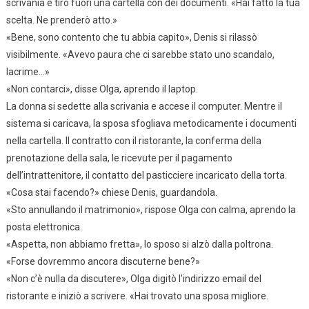
scrivania e tirò fuori una cartella con dei documenti. «Hai fatto la tua
scelta. Ne prenderò atto.»
«Bene, sono contento che tu abbia capito», Denis si rilassò
visibilmente. «Avevo paura che ci sarebbe stato uno scandalo,
lacrime…»
«Non contarci», disse Olga, aprendo il laptop.
La donna si sedette alla scrivania e accese il computer. Mentre il
sistema si caricava, la sposa sfogliava metodicamente i documenti
nella cartella. Il contratto con il ristorante, la conferma della
prenotazione della sala, le ricevute per il pagamento
dell’intrattenitore, il contatto del pasticciere incaricato della torta.
«Cosa stai facendo?» chiese Denis, guardandola.
«Sto annullando il matrimonio», rispose Olga con calma, aprendo la
posta elettronica.
«Aspetta, non abbiamo fretta», lo sposo si alzò dalla poltrona.
«Forse dovremmo ancora discuterne bene?»
«Non c’è nulla da discutere», Olga digitò l’indirizzo email del
ristorante e iniziò a scrivere. «Hai trovato una sposa migliore.