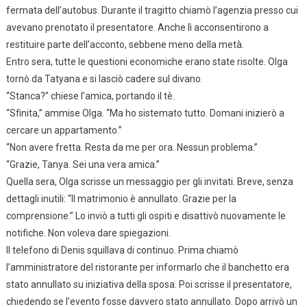
fermata dell’autobus. Durante il tragitto chiamò l’agenzia presso cui
avevano prenotato il presentatore. Anche lì acconsentirono a
restituire parte dell’acconto, sebbene meno della metà.
Entro sera, tutte le questioni economiche erano state risolte. Olga
tornò da Tatyana e si lasciò cadere sul divano.
“Stanca?” chiese l’amica, portando il tè.
“Sfinita,” ammise Olga. “Ma ho sistemato tutto. Domani inizierò a
cercare un appartamento.”
“Non avere fretta. Resta da me per ora. Nessun problema.”
“Grazie, Tanya. Sei una vera amica.”
Quella sera, Olga scrisse un messaggio per gli invitati. Breve, senza
dettagli inutili: “Il matrimonio è annullato. Grazie per la
comprensione.” Lo inviò a tutti gli ospiti e disattivò nuovamente le
notifiche. Non voleva dare spiegazioni.
Il telefono di Denis squillava di continuo. Prima chiamò
l’amministratore del ristorante per informarlo che il banchetto era
stato annullato su iniziativa della sposa. Poi scrisse il presentatore,
chiedendo se l’evento fosse davvero stato annullato. Dopo arrivò un