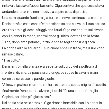
irritava e lasciava l’appartamento. Olga sentiva che qualcosa stava
andando storto, ma non riusciva a capire cosa di preciso.
Una sera, quando fuori era già buio e la neve continuava a cadere,
Denis tornò a casa con un’espressione strana sul volto. Il suo sorriso
era forzato e gli occhi sfuggivano i suoi. Olga era seduta sul divano
con il planner in mano, controllando gli ultimi dettagli della festa.
“Olga, dobbiamo parlare”, iniziò lo sposo togliendosi la giacca.
La donna alzò lo sguardo. Il suo cuore ebbe un tuffo, ma il suo volto
rimase calmo.
“Ti ascolto.”
Denis entrò nella stanza e si sedette sul bordo della poltrona di
fronte al divano. La pausa si prolungò. Lo sposo fissava le mani,
come se cercasse le parole giuste.
“Allora, in pratica, mamma mi ha trovato una sposa migliore”, sbottò
finalmente Denis senza alzare gli occhi. “Di una buona famiglia.
Capisci, sarebbe più giusto così.”
Il silenzio calò nella stanza. Olga rimase immobile con il planner in