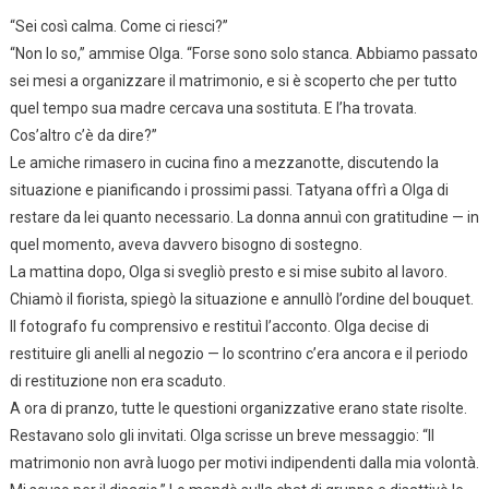
“Sei così calma. Come ci riesci?”
“Non lo so,” ammise Olga. “Forse sono solo stanca. Abbiamo passato
sei mesi a organizzare il matrimonio, e si è scoperto che per tutto
quel tempo sua madre cercava una sostituta. E l’ha trovata.
Cos’altro c’è da dire?”
Le amiche rimasero in cucina fino a mezzanotte, discutendo la
situazione e pianificando i prossimi passi. Tatyana offrì a Olga di
restare da lei quanto necessario. La donna annuì con gratitudine — in
quel momento, aveva davvero bisogno di sostegno.
La mattina dopo, Olga si svegliò presto e si mise subito al lavoro.
Chiamò il fiorista, spiegò la situazione e annullò l’ordine del bouquet.
Il fotografo fu comprensivo e restituì l’acconto. Olga decise di
restituire gli anelli al negozio — lo scontrino c’era ancora e il periodo
di restituzione non era scaduto.
A ora di pranzo, tutte le questioni organizzative erano state risolte.
Restavano solo gli invitati. Olga scrisse un breve messaggio: “Il
matrimonio non avrà luogo per motivi indipendenti dalla mia volontà.