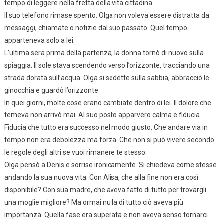
tempo di leggere nella fretta della vita cittadina.
Il suo telefono rimase spento. Olga non voleva essere distratta da
messaggi, chiamate o notizie dal suo passato. Quel tempo
apparteneva solo a lei.
L’ultima sera prima della partenza, la donna tornò di nuovo sulla
spiaggia. Il sole stava scendendo verso l’orizzonte, tracciando una
strada dorata sull’acqua. Olga si sedette sulla sabbia, abbracciò le
ginocchia e guardò l’orizzonte.
In quei giorni, molte cose erano cambiate dentro di lei. Il dolore che
temeva non arrivò mai. Al suo posto apparvero calma e fiducia.
Fiducia che tutto era successo nel modo giusto. Che andare via in
tempo non era debolezza ma forza. Che non si può vivere secondo
le regole degli altri se vuoi rimanere te stesso.
Olga pensò a Denis e sorrise ironicamente. Si chiedeva come stesse
andando la sua nuova vita. Con Alisa, che alla fine non era così
disponibile? Con sua madre, che aveva fatto di tutto per trovargli
una moglie migliore? Ma ormai nulla di tutto ciò aveva più
importanza. Quella fase era superata e non aveva senso tornarci