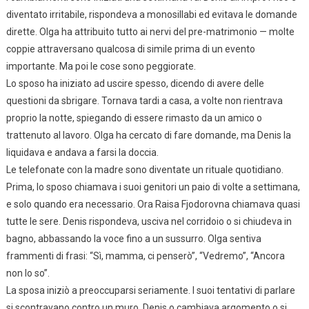
diventato irritabile, rispondeva a monosillabi ed evitava le domande
dirette. Olga ha attribuito tutto ai nervi del pre-matrimonio — molte
coppie attraversano qualcosa di simile prima di un evento
importante. Ma poi le cose sono peggiorate.
Lo sposo ha iniziato ad uscire spesso, dicendo di avere delle
questioni da sbrigare. Tornava tardi a casa, a volte non rientrava
proprio la notte, spiegando di essere rimasto da un amico o
trattenuto al lavoro. Olga ha cercato di fare domande, ma Denis la
liquidava e andava a farsi la doccia.
Le telefonate con la madre sono diventate un rituale quotidiano.
Prima, lo sposo chiamava i suoi genitori un paio di volte a settimana,
e solo quando era necessario. Ora Raisa Fjodorovna chiamava quasi
tutte le sere. Denis rispondeva, usciva nel corridoio o si chiudeva in
bagno, abbassando la voce fino a un sussurro. Olga sentiva
frammenti di frasi: “Sì, mamma, ci penserò”, “Vedremo”, “Ancora
non lo so”.
La sposa iniziò a preoccuparsi seriamente. I suoi tentativi di parlare
si scontravano contro un muro. Denis o cambiava argomento o si