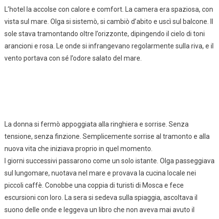
L’hotel la accolse con calore e comfort. La camera era spaziosa, con
vista sul mare. Olga si sistemò, si cambiò d’abito e uscì sul balcone. Il
sole stava tramontando oltre l’orizzonte, dipingendo il cielo di toni
arancioni e rosa. Le onde si infrangevano regolarmente sulla riva, e il
vento portava con sé l’odore salato del mare.
La donna si fermò appoggiata alla ringhiera e sorrise. Senza
tensione, senza finzione. Semplicemente sorrise al tramonto e alla
nuova vita che iniziava proprio in quel momento.
I giorni successivi passarono come un solo istante. Olga passeggiava
sul lungomare, nuotava nel mare e provava la cucina locale nei
piccoli caffè. Conobbe una coppia di turisti di Mosca e fece
escursioni con loro. La sera si sedeva sulla spiaggia, ascoltava il
suono delle onde e leggeva un libro che non aveva mai avuto il