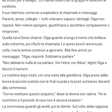
Mi scuso per il disagio.” Lo mandò sulla chat di gruppo e disattivò le
notifiche.
Il suo telefono cominciò a esplodere di chiamate e messaggi.
Parenti, amici, colleghi — tutti volevano sapere i dettagli. Olga non
rispose. Non voleva spiegare, giustificarsi o ascoltare compassione o
rimproveri.
Quella sera Denis chiamò. Olga guardò a lungo il nome che brillava
sullo schermo, poi rifiutò la chiamata. Lo sposo provò ancora più
volte, ma la donna continuò a ignorarlo. Alla fine arrivò un
messaggio: “Olga, rispondi. Dobbiamo parlare.”
“Non abbiamo nulla di cui parlare. Vivi felice con Alisa,” digitò Olga e
bloccò il numero.
La mattina dopo iniziò con una visita alla gioielleria. Olga prese dalla
borsa la piccola scatola con le fedi nuziali e la posò sul banco davanti
alla commessa.
“Vorrei restituire questo acquisto,” disse la donna con calma. “Ho lo
scontrino e il periodo di reso non è ancora scaduto.”
La commessa guardò gli anelli, poi la cliente. Sul volto della ragazza