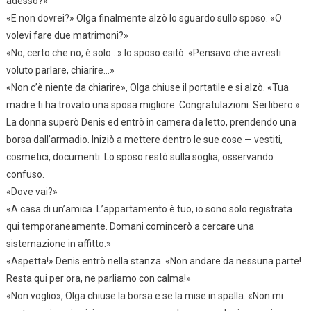
adesso?»
«E non dovrei?» Olga finalmente alzò lo sguardo sullo sposo. «O
volevi fare due matrimoni?»
«No, certo che no, è solo…» lo sposo esitò. «Pensavo che avresti
voluto parlare, chiarire…»
«Non c’è niente da chiarire», Olga chiuse il portatile e si alzò. «Tua
madre ti ha trovato una sposa migliore. Congratulazioni. Sei libero.»
La donna superò Denis ed entrò in camera da letto, prendendo una
borsa dall’armadio. Iniziò a mettere dentro le sue cose — vestiti,
cosmetici, documenti. Lo sposo restò sulla soglia, osservando
confuso.
«Dove vai?»
«A casa di un’amica. L’appartamento è tuo, io sono solo registrata
qui temporaneamente. Domani comincerò a cercare una
sistemazione in affitto.»
«Aspetta!» Denis entrò nella stanza. «Non andare da nessuna parte!
Resta qui per ora, ne parliamo con calma!»
«Non voglio», Olga chiuse la borsa e se la mise in spalla. «Non mi