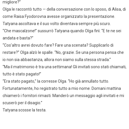
migliore?”
Olga le raccontò tutto — della conversazione con lo sposo, di Alisa, di
come Raisa Fyodorovna avesse organizzato la presentazione.
Tatyana ascoltava e il suo volto diventava sempre più scuro.
“Che mascalzone!” sussurrò Tatyana quando Olga finì. “E te ne sei
andata e basta?”
“Cos’altro avrei dovuto fare? Fare una scenata? Supplicarlo di
restare?” Olga alzò le spalle. “No, grazie. Se una persona pensa che
io non sia abbastanza, allora non siamo sulla stessa strada.”
“Ma il matrimonio è tra una settimana! Gli invitati sono stati chiamati,
tutto è stato pagato!”
“Era stato pagato,” la corresse Olga. “Ho già annullato tutto.
Fortunatamente, ho registrato tutto a mio nome. Domani mattina
chiamerò i fornitori rimasti. Manderò un messaggio agli invitati e mi
scuserò per il disagio.”
Tatyana scosse la testa.