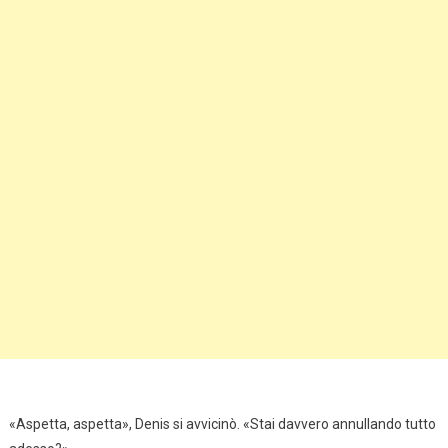
«Aspetta, aspetta», Denis si avvicinò. «Stai davvero annullando tutto