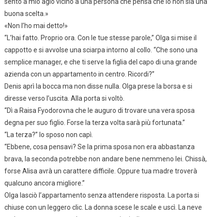
sento a mio agio vicino a una persona che pensa che io non sia una
buona scelta.»
«Non l’ho mai detto!»
“L’hai fatto. Proprio ora. Con le tue stesse parole,” Olga si mise il
cappotto e si avvolse una sciarpa intorno al collo. “Che sono una
semplice manager, e che ti serve la figlia del capo di una grande
azienda con un appartamento in centro. Ricordi?”
Denis aprì la bocca ma non disse nulla. Olga prese la borsa e si
diresse verso l’uscita. Alla porta si voltò.
“Dì a Raisa Fyodorovna che le auguro di trovare una vera sposa
degna per suo figlio. Forse la terza volta sarà più fortunata.”
“La terza?” lo sposo non capì.
“Ebbene, cosa pensavi? Se la prima sposa non era abbastanza
brava, la seconda potrebbe non andare bene nemmeno lei. Chissà,
forse Alisa avrà un carattere difficile. Oppure tua madre troverà
qualcuno ancora migliore.”
Olga lasciò l’appartamento senza attendere risposta. La porta si
chiuse con un leggero clic. La donna scese le scale e uscì. La neve