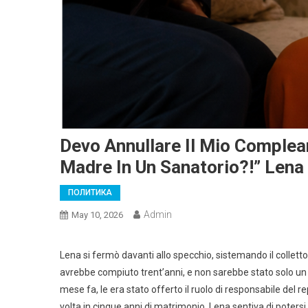
Devo Annullare Il Mio Comple
Madre In Un Sanatorio?!” Lena
ПОЛИТИКА
Admin
May 10, 2026
Lena si fermò davanti allo specchio, sistemando il colletto
avrebbe compiuto trent’anni, e non sarebbe stato solo un
mese fa, le era stato offerto il ruolo di responsabile del r
volta in cinque anni di matrimonio, Lena sentiva di poter