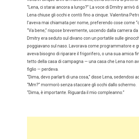
“Lena, ci starai ancora a lungo?” La voce di Dmitry arriv
Lena chiuse gli occhi e contò fino a cinque. Valentina Pet
l’aveva mai chiamata per nome, preferendo cose come “car
“Va bene,” rispose brevemente, uscendo dalla camera da l
Dmitry era seduto sul divano con un portatile sulle ginocchia
poggiavano sul naso. Lavorava come programmatore e gu
aveva bisogno di riparare il frigorifero, o una sua amica f
tetto della casa di campagna — una casa che Lena non av
figlio — perdeva.
“Dima, devo parlarti di una cosa,” disse Lena, sedendosi a
“Mm?” mormorò senza staccare gli occhi dallo schermo.
“Dima, è importante. Riguarda il mio compleanno.”