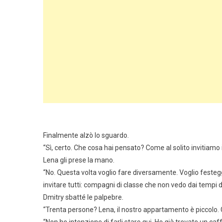
Finalmente alzò lo sguardo.
“Sì, certo. Che cosa hai pensato? Come al solito invitiamo 
Lena gli prese la mano.
“No. Questa volta voglio fare diversamente. Voglio festeg
invitare tutti: compagni di classe che non vedo dai tempi de
Dmitry sbatté le palpebre.
“Trenta persone? Lena, il nostro appartamento è piccolo.
“Non ho intenzione di farli stare qui. Ho già trovato un caff