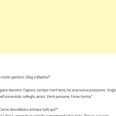
i nostri genitori, Oleg e Masha?”
giare davvero. Capisci, compio trent’anni, ho una nuova posizione. Vogli
ll’università, colleghi, amici. Venti persone, forse trenta.”
 Come dovrebbero entrare tutti qui?”
è,” disse, aprendo la cartella e mostrandogli le foto. “Parus, sul viale