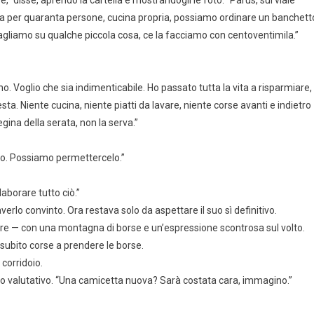
la per quaranta persone, cucina propria, possiamo ordinare un banchett
tagliamo su qualche piccola cosa, ce la facciamo con centoventimila.”
o. Voglio che sia indimenticabile. Ho passato tutta la vita a risparmiare,
ta. Niente cucina, niente piatti da lavare, niente corse avanti e indietro
regina della serata, non la serva.”
lo. Possiamo permettercelo.”
aborare tutto ciò.”
verlo convinto. Ora restava solo da aspettare il suo sì definitivo.
re — con una montagna di borse e un’espressione scontrosa sul volto.
o subito corse a prendere le borse.
corridoio.
do valutativo. “Una camicetta nuova? Sarà costata cara, immagino.”