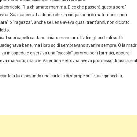
ò dal corridoio. “Ha chiamato mamma. Dice che passerà questa sera.”
rovna. Sua suocera. La donna che, in cinque anni di matrimonio, non
a” o “ragazza”, anche se Lena aveva quasi trent’anni, non diciotto.
etto.
. I suoi capelli castano chiaro erano arruffati e gli occhiali sottili
adagnava bene, ma i loro soldi sembravano svanire sempre. O la mad
iniva in ospedale e serviva una “piccola” somma per i farmaci, oppure il
eva mai visto, ma che Valentina Petrovna aveva promesso di lasciare al
ccanto a lui e posando una cartella di stampe sulle sue ginocchia.