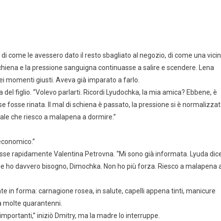
: di come le avessero dato il resto sbagliato al negozio, di come una vici
schiena e la pressione sanguigna continuasse a salire e scendere. Lena
 momenti giusti. Aveva già imparato a farlo.
a del figlio. “Volevo parlarti. Ricordi Lyudochka, la mia amica? Ebbene, è
fosse rinata. Il mal di schiena è passato, la pressione si è normalizzat
ale che riesco a malapena a dormire.”
 economico.”
 disse rapidamente Valentina Petrovna. “Mi sono già informata. Lyuda dic
o. Ne ho davvero bisogno, Dimochka. Non ho più forza. Riesco a malapena 
in forma: carnagione rosea, in salute, capelli appena tinti, manicure
a molte quarantenni.
ortanti,” iniziò Dmitry, ma la madre lo interruppe.