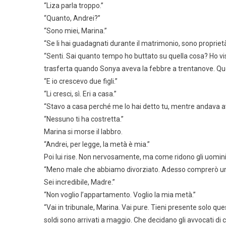
“Liza parla troppo.”
“Quanto, Andrei?”
“Sono miei, Marina.”
“Se li hai guadagnati durante il matrimonio, sono propriet
“Senti. Sai quanto tempo ho buttato su quella cosa? Ho vi
trasferta quando Sonya aveva la febbre a trentanove. Quei
“E io crescevo due figli.”
“Li cresci, sì. Eri a casa.”
“Stavo a casa perché me lo hai detto tu, mentre andava ava
“Nessuno ti ha costretta.”
Marina si morse il labbro.
“Andrei, per legge, la metà è mia.”
Poi lui rise. Non nervosamente, ma come ridono gli uomini 
“Meno male che abbiamo divorziato. Adesso comprerò un 
Sei incredibile, Madre.”
“Non voglio l’appartamento. Voglio la mia metà.”
“Vai in tribunale, Marina. Vai pure. Tieni presente solo qu
soldi sono arrivati a maggio. Che decidano gli avvocati di c