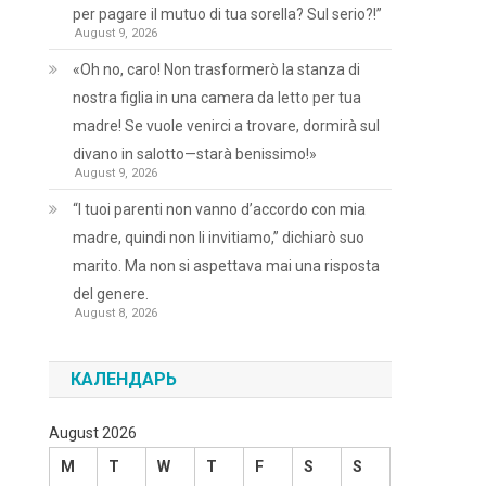
per pagare il mutuo di tua sorella? Sul serio?!”
August 9, 2026
«Oh no, caro! Non trasformerò la stanza di
nostra figlia in una camera da letto per tua
madre! Se vuole venirci a trovare, dormirà sul
divano in salotto—starà benissimo!»
August 9, 2026
“I tuoi parenti non vanno d’accordo con mia
madre, quindi non li invitiamo,” dichiarò suo
marito. Ma non si aspettava mai una risposta
del genere.
August 8, 2026
КАЛЕНДАРЬ
August 2026
M
T
W
T
F
S
S