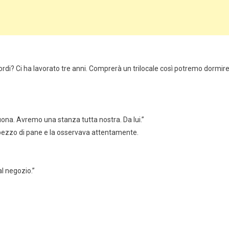
cordi? Ci ha lavorato tre anni. Comprerà un trilocale così potremo dormir
na. Avremo una stanza tutta nostra. Da lui.”
n pezzo di pane e la osservava attentamente.
l negozio.”