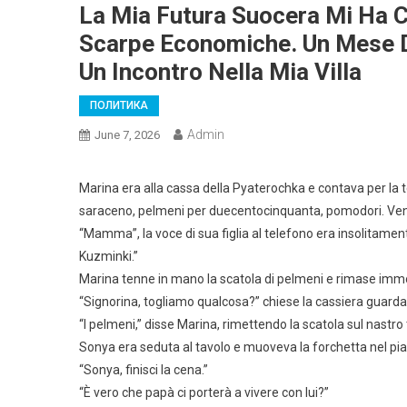
La Mia Futura Suocera Mi Ha C
Scarpe Economiche. Un Mese D
Un Incontro Nella Mia Villa
ПОЛИТИКА
Admin
June 7, 2026
Marina era alla cassa della Pyaterochka e contava per la te
saraceno, pelmeni per duecentocinquanta, pomodori. Veniv
“Mamma”, la voce di sua figlia al telefono era insolitam
Kuzminki.”
Marina tenne in mano la scatola di pelmeni e rimase immo
“Signorina, togliamo qualcosa?” chiese la cassiera guardan
“I pelmeni,” disse Marina, rimettendo la scatola sul nastro
Sonya era seduta al tavolo e muoveva la forchetta nel piat
“Sonya, finisci la cena.”
“È vero che papà ci porterà a vivere con lui?”