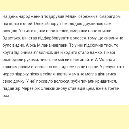
На день народження подарував Мілані сережки зі смарагдом
під колір її очей. Олексій поруч з молодою дружиною сам
розцвів. У нього щічки порожевіли, зморшки наче зникли.
Здається, він став підфарбовувати волосся, тому що сивини не
було видно. А ось Мілана навпаки. То у неї підскочив тиск, то
круги під очима з’явилися, ще й ходити стало важко. Ліkарі
розводили руками, нічого не могли в неї знайти. А Мілана з
кожним разом ставала на вигляд все гірше і гірше. У результаті
через півроку після весілля навіть мама не могла дізнатися
свою дочку. У неї посивіло волосся, зуби почали кришитися,
падав зір. Через рік Олексій знову став вдів цем, вже в третій
раз.