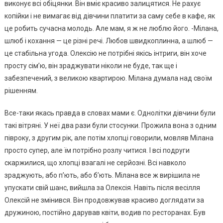
виконує всі обіцянки. Він вміє красиво залицятися. Не рахує
копійки і не вимагає від дівчини платити за саму себе в кафе, як
це робить сучасна молодь. Але мам, я ж не люблю його. -Мілана,
шлюб і кохання — це різні речі. Любов швидкоплинна, а шлюб —
це стабільна угода. Олексію не потрібні якісь інтриrи, він хоче
просту сім’ю, він зраджувати ніколи не буде, так ще і
забезпечений, з великою квартирою. Мілана думала над своїм
рішенням.
Все-таки якась правда в словах мами є. Однолітки дівчини були
такі вітряні. У неї два рази були стосунки. Прожила вона з одним
півроку, з другим рік, але потім хлопці говорили, мовляв Мілана
просто супер, але їм потрібно розлу читися. І всі подруги
скаржилися, що хлопці взагалі не серйозні. Всі навколо
зраджують, або п’ють, або б’ють. Мілана все ж вирішила не
упускати свій шанс, вийшла за Олексія. Навіть після весілля
Олексій не змінився. Він продовжував красиво доглядати за
дружиною, постійно дарував квіти, водив по ресторанах. Був