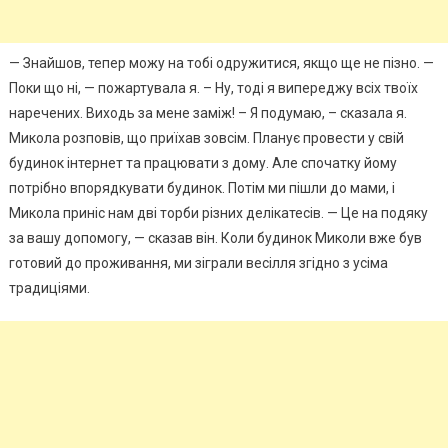
— Знайшов, тепер можу на тобі одружитися, якщо ще не пізно. —
Поки що ні, — пожартувала я. – Ну, тоді я випереджу всіх твоїх
наречених. Виходь за мене заміж! – Я подумаю, – сказала я.
Микола розповів, що приїхав зовсім. Планує провести у свій
будинок інтернет та працювати з дому. Але спочатку йому
потрібно впорядкувати будинок. Потім ми пішли до мами, і
Микола приніс нам дві торби різних делікатесів. — Це на подяку
за вашу допомогу, — сказав він. Коли будинок Миколи вже був
готовий до проживання, ми зіграли весілля згідно з усіма
традиціями.