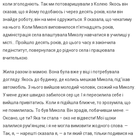
коли зголодніють. Так ми потоваришували з Колею. Якось він
сказав, що я йому подобаюсь і через десять років, коли він
знайде роботу, він на мені одружиться. Я сказала, що чекатиму
на нього. Коли Миколі виповнилося п’ятнадцять років,
адміністрація села влаштувала Миколу навчатися в училищі у
місті… Пройшло десять років, до цього часу я закінчила
педінститут, повернулася до рідного села і працювала
вчителькою.
Жила разом із мамою. Вона була вже у віці і потребувала
догляду. Якось до будинку, де колись мешкав Микола, під’їхав
автомобіль. З нього вийшов молодий чоловік, схожий на Миколу.
У мене дуже швидко забилося сер це. І я пересилила себе і
вийшла привітатись. Коли я підійшла ближче, то зрозуміла, що
не помилилась. То був Микола. Він зрадів, побачивши мене. —
Оксано, це ти? Яка ти стала – око не відвести! Мої щоки
залилися рум’янцем, і я не могла вимовити жодного слова. —
Так, я, — нарешті сказала я, — а ти який став, тільки подивися на