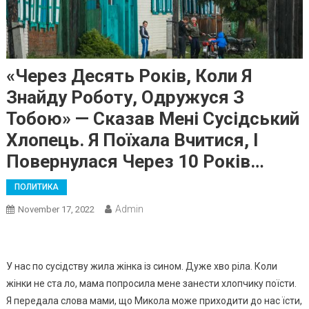
«Через Десять Років, Коли Я
Знайду Роботу, Одружуся З
Тобою» — Сказав Мені Сусідський
Хлопець. Я Поїхала Вчитися, І
Повернулася Через 10 Років…
ПОЛИТИКА
Admin
November 17, 2022
У нас по сусідству жила жінка із сином. Дуже хво ріла. Коли
жінки не ста ло, мама попросила мене занести хлопчику поїсти.
Я передала слова мами, що Микола може приходити до нас їсти,