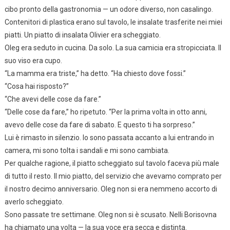
cibo pronto della gastronomia — un odore diverso, non casalingo.
Contenitori di plastica erano sul tavolo, le insalate trasferite nei miei
piatti. Un piatto di insalata Olivier era scheggiato.
Oleg era seduto in cucina. Da solo. La sua camicia era stropicciata. Il
suo viso era cupo.
“La mamma era triste,” ha detto. “Ha chiesto dove fossi.”
“Cosa hai risposto?”
“Che avevi delle cose da fare.”
“Delle cose da fare,” ho ripetuto. “Per la prima volta in otto anni,
avevo delle cose da fare di sabato. E questo ti ha sorpreso.”
Lui è rimasto in silenzio. Io sono passata accanto a lui entrando in
camera, mi sono tolta i sandali e mi sono cambiata.
Per qualche ragione, il piatto scheggiato sul tavolo faceva più male
di tutto il resto. Il mio piatto, del servizio che avevamo comprato per
il nostro decimo anniversario. Oleg non si era nemmeno accorto di
averlo scheggiato.
Sono passate tre settimane. Oleg non si è scusato. Nelli Borisovna
ha chiamato una volta — la sua voce era secca e distinta.