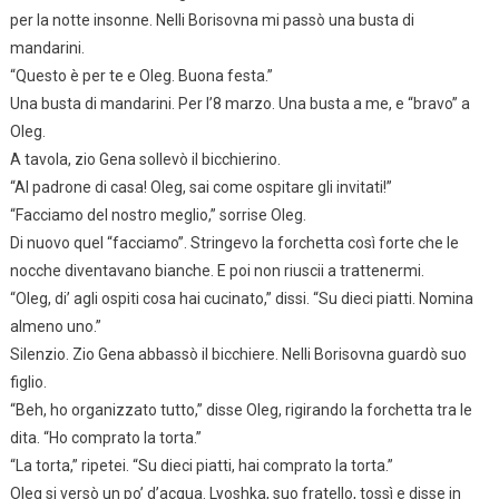
per la notte insonne. Nelli Borisovna mi passò una busta di
mandarini.
“Questo è per te e Oleg. Buona festa.”
Una busta di mandarini. Per l’8 marzo. Una busta a me, e “bravo” a
Oleg.
A tavola, zio Gena sollevò il bicchierino.
“Al padrone di casa! Oleg, sai come ospitare gli invitati!”
“Facciamo del nostro meglio,” sorrise Oleg.
Di nuovo quel “facciamo”. Stringevo la forchetta così forte che le
nocche diventavano bianche. E poi non riuscii a trattenermi.
“Oleg, di’ agli ospiti cosa hai cucinato,” dissi. “Su dieci piatti. Nomina
almeno uno.”
Silenzio. Zio Gena abbassò il bicchiere. Nelli Borisovna guardò suo
figlio.
“Beh, ho organizzato tutto,” disse Oleg, rigirando la forchetta tra le
dita. “Ho comprato la torta.”
“La torta,” ripetei. “Su dieci piatti, hai comprato la torta.”
Oleg si versò un po’ d’acqua. Lyoshka, suo fratello, tossì e disse in