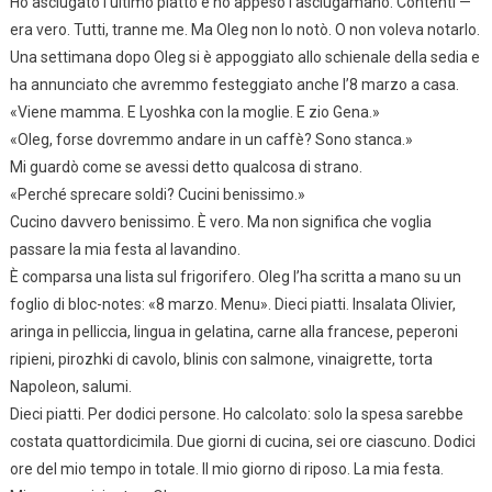
Ho asciugato l’ultimo piatto e ho appeso l’asciugamano. Contenti —
era vero. Tutti, tranne me. Ma Oleg non lo notò. O non voleva notarlo.
Una settimana dopo Oleg si è appoggiato allo schienale della sedia e
ha annunciato che avremmo festeggiato anche l’8 marzo a casa.
«Viene mamma. E Lyoshka con la moglie. E zio Gena.»
«Oleg, forse dovremmo andare in un caffè? Sono stanca.»
Mi guardò come se avessi detto qualcosa di strano.
«Perché sprecare soldi? Cucini benissimo.»
Cucino davvero benissimo. È vero. Ma non significa che voglia
passare la mia festa al lavandino.
È comparsa una lista sul frigorifero. Oleg l’ha scritta a mano su un
foglio di bloc-notes: «8 marzo. Menu». Dieci piatti. Insalata Olivier,
aringa in pelliccia, lingua in gelatina, carne alla francese, peperoni
ripieni, pirozhki di cavolo, blinis con salmone, vinaigrette, torta
Napoleon, salumi.
Dieci piatti. Per dodici persone. Ho calcolato: solo la spesa sarebbe
costata quattordicimila. Due giorni di cucina, sei ore ciascuno. Dodici
ore del mio tempo in totale. Il mio giorno di riposo. La mia festa.