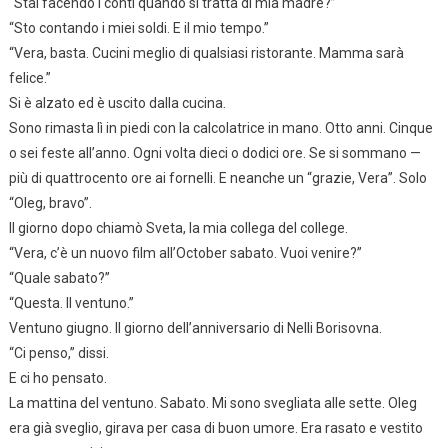
“Stai facendo i conti quando si tratta di mia madre?”
“Sto contando i miei soldi. E il mio tempo.”
“Vera, basta. Cucini meglio di qualsiasi ristorante. Mamma sarà
felice.”
Si è alzato ed è uscito dalla cucina.
Sono rimasta lì in piedi con la calcolatrice in mano. Otto anni. Cinque
o sei feste all’anno. Ogni volta dieci o dodici ore. Se si sommano —
più di quattrocento ore ai fornelli. E neanche un “grazie, Vera”. Solo
“Oleg, bravo”.
Il giorno dopo chiamò Sveta, la mia collega del college.
“Vera, c’è un nuovo film all’October sabato. Vuoi venire?”
“Quale sabato?”
“Questa. Il ventuno.”
Ventuno giugno. Il giorno dell’anniversario di Nelli Borisovna.
“Ci penso,” dissi.
E ci ho pensato.
La mattina del ventuno. Sabato. Mi sono svegliata alle sette. Oleg
era già sveglio, girava per casa di buon umore. Era rasato e vestito