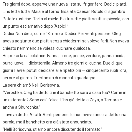
Tre giorni dopo, apparve una nuova lista sul frigorifero. Dodici piatti.
L’ho letta tutta. Maiale al forno. Insalata Caesar. Rotolo di sgombro.
Patate rustiche. Torta al miele. E altri sette piatti scritti in piccolo, con
un punto esclamativo dopo ‘Aspic!!!’
Dodici. Non dieci, come l’8 marzo. Dodici. Per venti persone. Oleg
aveva aggiunto due piatti senza chiedermi se volevo farli. Non aveva
chiesto nemmeno se volessi cucinare qualcosa.
Ho preso la calcolatrice. Farina, carne, pesce, verdure, panna acida,
burro, uova — diciottomila. Almeno tre giorni di cucina. Due di quei
giorni li avrei potuti dedicare alle ripetizioni — cinquecento rubli l’ora,
sei ore al giorno. Trentamila di mancato guadagno.
La sera chiamò Nelli Borisovna.
“Verochka, Oleg ha detto che il banchetto sarà a casa tua? Come in
un ristorante? Sono così felice! L’ho già detto a Zoya, a Tamara e
anche a Shurochka.”
L’aveva detto. A tutti. Venti persone. Io non avevo ancora detto una
parola, ma il banchetto era già stato annunciato.
“Nelli Borisovna, stiamo ancora discutendo il formato.”