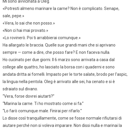
Mi sono avvicinata a Oleg.
«Potresti almeno marinare la carne? Non è complicato. Senape,
sale, pepe.»
«Vera, lo sai che non posso.»
«Non ci hai mai provato.»
«Lo rovinerò. Poi ti arrabbierai comunque.»
Ha allargato le braccia. Quelle sue grandi mani che si aprivano
sempre — come a dire, che posso fare? E non faceva nulla.
Ho cucinato per due giorni. Il 6 marzo sono arrivata a casa dal
college alle quattro, ho lasciato la borsa con i quaderni e sono
andata dritta ai fornelli. Impasto per le torte salate, brodo per l’aspic,
la lingua nella pentola. Oleg è arrivato alle sei, ha cenato e si è
sdraiato sul divano.
“Vera, forse dovrei aiutarti?”
“Marina la carne. Ti ho mostrato come si fa.”
“Lo farò comunque male. Finirai per rifarlo.”
Lo disse così tranquillamente, come se fosse normale rifiutarsi di
aiutare perché non si voleva imparare. Non dissi nulla e marinai la