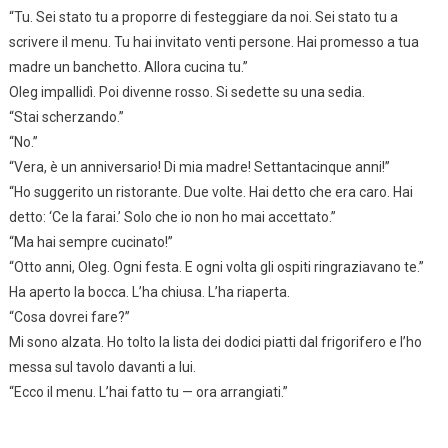
“Tu. Sei stato tu a proporre di festeggiare da noi. Sei stato tu a
scrivere il menu. Tu hai invitato venti persone. Hai promesso a tua
madre un banchetto. Allora cucina tu.”
Oleg impallidì. Poi divenne rosso. Si sedette su una sedia.
“Stai scherzando.”
“No.”
“Vera, è un anniversario! Di mia madre! Settantacinque anni!”
“Ho suggerito un ristorante. Due volte. Hai detto che era caro. Hai
detto: ‘Ce la farai.’ Solo che io non ho mai accettato.”
“Ma hai sempre cucinato!”
“Otto anni, Oleg. Ogni festa. E ogni volta gli ospiti ringraziavano te.”
Ha aperto la bocca. L’ha chiusa. L’ha riaperta.
“Cosa dovrei fare?”
Mi sono alzata. Ho tolto la lista dei dodici piatti dal frigorifero e l’ho
messa sul tavolo davanti a lui.
“Ecco il menu. L’hai fatto tu — ora arrangiati.”