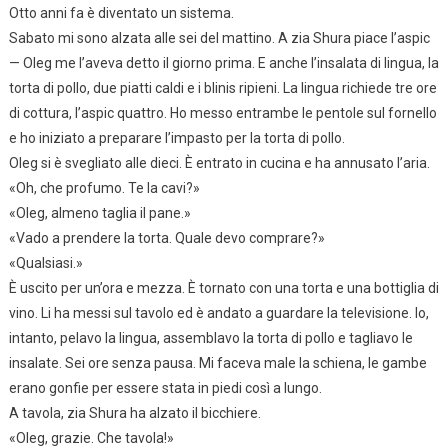
Otto anni fa è diventato un sistema.
Sabato mi sono alzata alle sei del mattino. A zia Shura piace l’aspic
— Oleg me l’aveva detto il giorno prima. E anche l’insalata di lingua, la
torta di pollo, due piatti caldi e i blinis ripieni. La lingua richiede tre ore
di cottura, l’aspic quattro. Ho messo entrambe le pentole sul fornello
e ho iniziato a preparare l’impasto per la torta di pollo.
Oleg si è svegliato alle dieci. È entrato in cucina e ha annusato l’aria.
«Oh, che profumo. Te la cavi?»
«Oleg, almeno taglia il pane.»
«Vado a prendere la torta. Quale devo comprare?»
«Qualsiasi.»
È uscito per un’ora e mezza. È tornato con una torta e una bottiglia di
vino. Li ha messi sul tavolo ed è andato a guardare la televisione. Io,
intanto, pelavo la lingua, assemblavo la torta di pollo e tagliavo le
insalate. Sei ore senza pausa. Mi faceva male la schiena, le gambe
erano gonfie per essere stata in piedi così a lungo.
A tavola, zia Shura ha alzato il bicchiere.
«Oleg, grazie. Che tavola!»