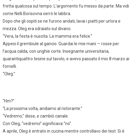
fretta qualcosa sul tempo. L’argomento fu messo da parte. Ma vidi
come Nelli Borisovna serrò le labbra.
Dopo che gli ospiti se ne furono andati, lavai i piatti per un’ora e
mezza. Oleg era sdraiato sul divano.
“Vera, la festa è riuscita. La mamma era felice.”
Appesi il grembiule al gancio. Guardai le mie mani — rosse per
l’acqua calda, con unghie corte. Insegnante universitaria,
quarantiquattro tesine sul tavolo, e avevo passato il mio 8 marzo ai
fornelli.
“Oleg.”
“Hm?”
“La prossima volta, andiamo al ristorante.”
“Vedremo,” disse, e cambiò canale.
Con Oleg, “vedremo” significava “no”.
A aprile, Oleg è entrato in cucina mentre controllavo dei test. Si è