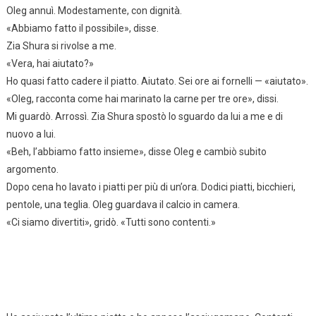
Oleg annuì. Modestamente, con dignità.
«Abbiamo fatto il possibile», disse.
Zia Shura si rivolse a me.
«Vera, hai aiutato?»
Ho quasi fatto cadere il piatto. Aiutato. Sei ore ai fornelli — «aiutato».
«Oleg, racconta come hai marinato la carne per tre ore», dissi.
Mi guardò. Arrossì. Zia Shura spostò lo sguardo da lui a me e di
nuovo a lui.
«Beh, l’abbiamo fatto insieme», disse Oleg e cambiò subito
argomento.
Dopo cena ho lavato i piatti per più di un’ora. Dodici piatti, bicchieri,
pentole, una teglia. Oleg guardava il calcio in camera.
«Ci siamo divertiti», gridò. «Tutti sono contenti.»