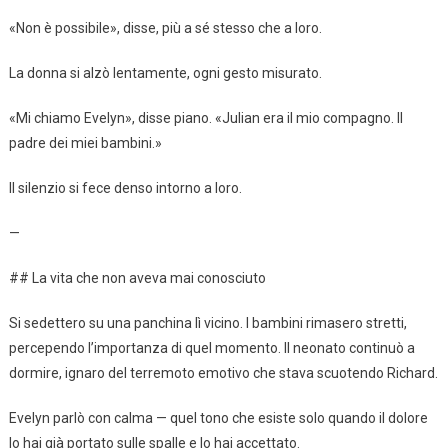
«Non è possibile», disse, più a sé stesso che a loro.
La donna si alzò lentamente, ogni gesto misurato.
«Mi chiamo Evelyn», disse piano. «Julian era il mio compagno. Il
padre dei miei bambini.»
Il silenzio si fece denso intorno a loro.
—
## La vita che non aveva mai conosciuto
Si sedettero su una panchina lì vicino. I bambini rimasero stretti,
percependo l’importanza di quel momento. Il neonato continuò a
dormire, ignaro del terremoto emotivo che stava scuotendo Richard.
Evelyn parlò con calma — quel tono che esiste solo quando il dolore
lo hai già portato sulle spalle e lo hai accettato.