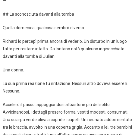
—
## La sconosciuta davanti alla tomba
Quella domenica, qualcosa sembrò diverso.
Richard lo percepì prima ancora di vederlo. Un disturbo in un luogo
fatto per restare intatto. Da lontano notò qualcuno inginocchiato
davanti alla tomba di Julian.
Una donna.
La sua prima reazione fu irritazione. Nessun altro doveva essere lì.
Nessuno.
Accelerò il passo, appoggiandosi al bastone più del solito.
Avvicinandosi, i dettagli presero forma: vestiti modesti, consumati.
Una sciarpa verde oliva a coprirle i capelli. Un neonato addormentato
tra le braccia, avvolto in una coperta grigia. Accanto a lei, tre bambini
dai capelli chiari, stretti l’uno all’altro come se avessero paura di