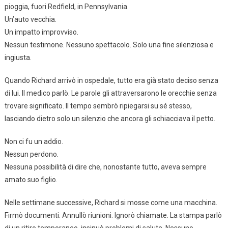
pioggia, fuori Redfield, in Pennsylvania.
Un’auto vecchia.
Un impatto improvviso.
Nessun testimone. Nessuno spettacolo. Solo una fine silenziosa e
ingiusta.
Quando Richard arrivò in ospedale, tutto era già stato deciso senza
di lui. Il medico parlò. Le parole gli attraversarono le orecchie senza
trovare significato. Il tempo sembrò ripiegarsi su sé stesso,
lasciando dietro solo un silenzio che ancora gli schiacciava il petto.
Non ci fu un addio.
Nessun perdono.
Nessuna possibilità di dire che, nonostante tutto, aveva sempre
amato suo figlio.
Nelle settimane successive, Richard si mosse come una macchina.
Firmò documenti. Annullò riunioni. Ignorò chiamate. La stampa parlò
di un ritiro temporaneo, insinuò problemi di salute. Nessuno