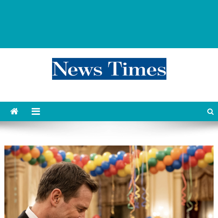
news 76 times
Контент души