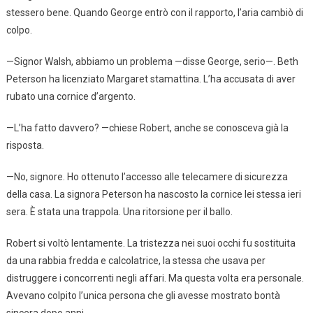
stessero bene. Quando George entrò con il rapporto, l’aria cambiò di
colpo.
—Signor Walsh, abbiamo un problema —disse George, serio—. Beth
Peterson ha licenziato Margaret stamattina. L’ha accusata di aver
rubato una cornice d’argento.
—L’ha fatto davvero? —chiese Robert, anche se conosceva già la
risposta.
—No, signore. Ho ottenuto l’accesso alle telecamere di sicurezza
della casa. La signora Peterson ha nascosto la cornice lei stessa ieri
sera. È stata una trappola. Una ritorsione per il ballo.
Robert si voltò lentamente. La tristezza nei suoi occhi fu sostituita
da una rabbia fredda e calcolatrice, la stessa che usava per
distruggere i concorrenti negli affari. Ma questa volta era personale.
Avevano colpito l’unica persona che gli avesse mostrato bontà
sincera dopo anni.