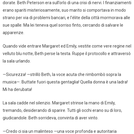
dorate. Beth Peterson era sull’orlo di una crisi di nervi. I finanziamenti
erano spariti misteriosamente, suo marito si comportava in modo
strano per via di problemi bancari, e l’élite della città mormorava alle
sue spalle. Ma lei teneva quel sorriso finto, cercando di salvare le
apparenze.
Quando vide entrare Margaret ed Emily, vestite come vere regine nel
velluto blu notte, Beth perse la testa. Ruppe il protocollo e attraversò
la sala urlando.
—Sicurezza! —strillò Beth, la voce acuta che rimbombò sopra la
musica—. Buttate fuori questa gentaglia! Quella donna è una ladra!
Mi ha derubata!
La sala cadde nel silenzio. Margaret strinse la mano di Emily,
tremando, desiderando di sparire. Tutti gli occhi erano su di loro,
giudicandole. Beth sorrideva, convinta di aver vinto.
—Credo ci sia un malinteso —una voce profonda e autoritaria