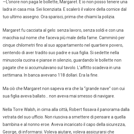
—L’onore non paga le bollette, Margaret. E io non posso tenere una
ladra in casa mia. Sei licenziata. E scalerò il valore della cornice dal
tuo ultimo assegno. Ora sparisci, prima che chiami la polizia.
Margaret fu cacciata al gelo: senza lavoro, senza soldi e con una
macchia sul nome che faceva più male della fame. Camminò per
cinque chilometri fino al suo appartamento nel quartiere povero,
sentendo di aver tradito suo padre e sua figlia. Si sedette nella
minuscola cucina e pianse in silenzio, guardando le bollette non
pagate che si accumulavano sul tavolo. L’affitto scadeva in una
settimana. In banca avevano 118 dollari. Era la fine.
Ma ciò che Margaret non sapeva era che la “grande nave” con cui
sua figlia aveva ballato… non aveva mai smesso di navigare.
Nella Torre Walsh, in cima alla città, Robert fissava il panorama dalla
vetrata del suo ufficio. Non riusciva a smettere di pensare a quella
bambina e al nonno eroe. Aveva incaricato il capo della sicurezza,
George, di informarsi. Voleva aiutare, voleva assicurarsi che