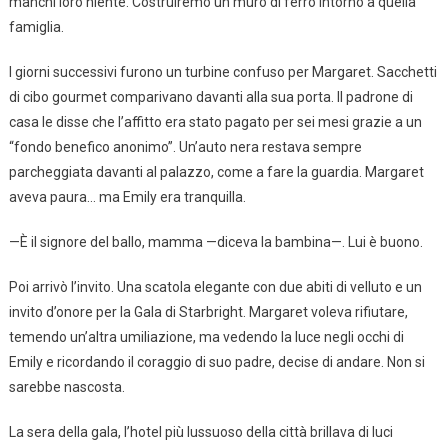
manchi loro niente. Costruiremo un muro di ferro intorno a quella
famiglia.
I giorni successivi furono un turbine confuso per Margaret. Sacchetti
di cibo gourmet comparivano davanti alla sua porta. Il padrone di
casa le disse che l’affitto era stato pagato per sei mesi grazie a un
“fondo benefico anonimo”. Un’auto nera restava sempre
parcheggiata davanti al palazzo, come a fare la guardia. Margaret
aveva paura… ma Emily era tranquilla.
—È il signore del ballo, mamma —diceva la bambina—. Lui è buono.
Poi arrivò l’invito. Una scatola elegante con due abiti di velluto e un
invito d’onore per la Gala di Starbright. Margaret voleva rifiutare,
temendo un’altra umiliazione, ma vedendo la luce negli occhi di
Emily e ricordando il coraggio di suo padre, decise di andare. Non si
sarebbe nascosta.
La sera della gala, l’hotel più lussuoso della città brillava di luci