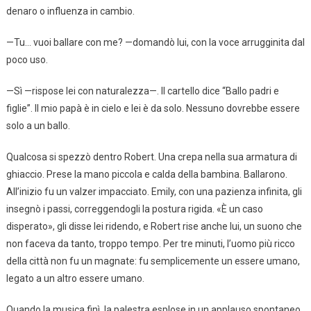
denaro o influenza in cambio.
—Tu… vuoi ballare con me? —domandò lui, con la voce arrugginita dal
poco uso.
—Sì —rispose lei con naturalezza—. Il cartello dice “Ballo padri e
figlie”. Il mio papà è in cielo e lei è da solo. Nessuno dovrebbe essere
solo a un ballo.
Qualcosa si spezzò dentro Robert. Una crepa nella sua armatura di
ghiaccio. Prese la mano piccola e calda della bambina. Ballarono.
All’inizio fu un valzer impacciato. Emily, con una pazienza infinita, gli
insegnò i passi, correggendogli la postura rigida. «È un caso
disperato», gli disse lei ridendo, e Robert rise anche lui, un suono che
non faceva da tanto, troppo tempo. Per tre minuti, l’uomo più ricco
della città non fu un magnate: fu semplicemente un essere umano,
legato a un altro essere umano.
Quando la musica finì, la palestra esplose in un applauso spontaneo.