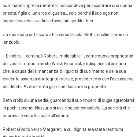
sua l’hanno ripresa mentre lo nascondeva per incastrare una donna
onesta, figlia di un eroe di guerra… solo perché il suo ego non
sopportava che sua figlia fosse più gentile di lei.
Un mormorio soffocato attraversò la sala. Beth impallidì come un
lenzuolo.
—E inoltre —continuò Robert, implacabile—, come nuovo proprietario
del vostro mutuo tramite Walsh Financial, mi dispiace informarla
che, a causa della mancanza di liquidità di suo marito e della sua
evidente assenza di integrità morale, procederemo con l’escussione
del debito. Avete trenta giorni per lasciare la proprietà.
Beth crollò su una sedia, guardando il suo impero di bugie sgretolarsi
in pochi secondi. Nessuno si avvicinò per consolarla. La società che
adorava le voltò le spalle all’istante.
Robert si voltò verso Margaret, la cui dignità era stata restituita
davanti a tutta la città.