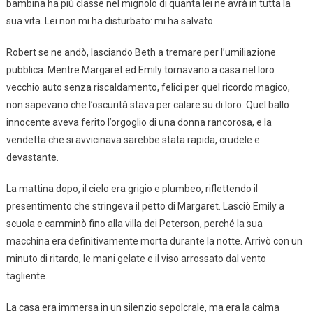
bambina ha più classe nel mignolo di quanta lei ne avrà in tutta la
sua vita. Lei non mi ha disturbato: mi ha salvato.
Robert se ne andò, lasciando Beth a tremare per l’umiliazione
pubblica. Mentre Margaret ed Emily tornavano a casa nel loro
vecchio auto senza riscaldamento, felici per quel ricordo magico,
non sapevano che l’oscurità stava per calare su di loro. Quel ballo
innocente aveva ferito l’orgoglio di una donna rancorosa, e la
vendetta che si avvicinava sarebbe stata rapida, crudele e
devastante.
La mattina dopo, il cielo era grigio e plumbeo, riflettendo il
presentimento che stringeva il petto di Margaret. Lasciò Emily a
scuola e camminò fino alla villa dei Peterson, perché la sua
macchina era definitivamente morta durante la notte. Arrivò con un
minuto di ritardo, le mani gelate e il viso arrossato dal vento
tagliente.
La casa era immersa in un silenzio sepolcrale, ma era la calma