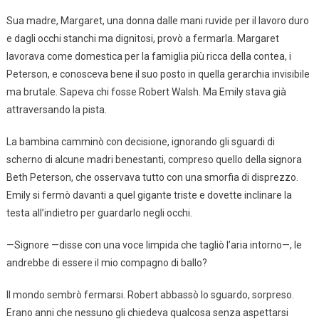
Sua madre, Margaret, una donna dalle mani ruvide per il lavoro duro
e dagli occhi stanchi ma dignitosi, provò a fermarla. Margaret
lavorava come domestica per la famiglia più ricca della contea, i
Peterson, e conosceva bene il suo posto in quella gerarchia invisibile
ma brutale. Sapeva chi fosse Robert Walsh. Ma Emily stava già
attraversando la pista.
La bambina camminò con decisione, ignorando gli sguardi di
scherno di alcune madri benestanti, compreso quello della signora
Beth Peterson, che osservava tutto con una smorfia di disprezzo.
Emily si fermò davanti a quel gigante triste e dovette inclinare la
testa all’indietro per guardarlo negli occhi.
—Signore —disse con una voce limpida che tagliò l’aria intorno—, le
andrebbe di essere il mio compagno di ballo?
Il mondo sembrò fermarsi. Robert abbassò lo sguardo, sorpreso.
Erano anni che nessuno gli chiedeva qualcosa senza aspettarsi