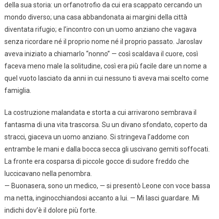
della sua storia: un orfanotrofio da cui era scappato cercando un
mondo diverso; una casa abbandonata ai margini della città
diventata rifugio; e l’incontro con un uomo anziano che vagava
senza ricordare né il proprio nome né il proprio passato. Jaroslav
aveva iniziato a chiamarlo “nonno” — così scaldava il cuore, così
faceva meno male la solitudine, così era più facile dare un nome a
quel vuoto lasciato da anni in cui nessuno ti aveva mai scelto come
famiglia.
La costruzione malandata e storta a cui arrivarono sembrava il
fantasma di una vita trascorsa. Su un divano sfondato, coperto da
stracci, giaceva un uomo anziano. Si stringeva l’addome con
entrambe le mani e dalla bocca secca gli uscivano gemiti soffocati.
La fronte era cosparsa di piccole gocce di sudore freddo che
luccicavano nella penombra.
— Buonasera, sono un medico, — si presentò Leone con voce bassa
ma netta, inginocchiandosi accanto a lui. — Mi lasci guardare. Mi
indichi dov’è il dolore più forte.