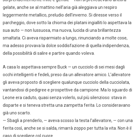
gelate, anche se al mattino nell’aria già aleggiava un respiro
leggermente metallico, preludio dell’inverno. Si diresse verso il
parcheggio, dove sotto la chioma dei platani ingialliti lo aspettava la
sua auto — non lussuosa, ma nuova, lucida di una brillantezza
smaltata. Ci aveva risparmiato a lungo, rinunciando a molte cose,
ma adesso provava la dolce soddisfazione di quella indipendenza,
della possibilità di salire e partire quando voleva.
A casa lo aspettava sempre Buck — un cucciolo di sei mesi dagli
occhi intelligenti e fedeli, preso da un allevatore amico. L’allevatore
gli aveva proposto di scegliere qualunque cucciolo della cucciolata,
vantandosi di pedigree e prospettive da campione. Ma lo sguardo di
Leone era caduto, quasi senza volerlo, sul più silenzioso: stava in
disparte e si teneva stretta una zampetta ferita. Lo consideravano
già uno scarto.
— Sbagli a prenderlo, — aveva scosso la testa l’allevatore, — con una
ferita così, anche se si salda, rimarrà zoppo per tutta la vita. Non è il
caso di scegliere col cuore.