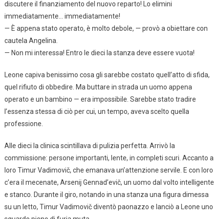
discutere il finanziamento del nuovo reparto! Lo elimini
immediatamente… immediatamente!
— È appena stato operato, è molto debole, — provò a obiettare con
cautela Angelina.
— Non mi interessa! Entro le dieci la stanza deve essere vuota!
Leone capiva benissimo cosa gli sarebbe costato quell’atto di sfida,
quel rifiuto di obbedire. Ma buttare in strada un uomo appena
operato e un bambino — era impossibile. Sarebbe stato tradire
l’essenza stessa di ciò per cui, un tempo, aveva scelto quella
professione.
Alle dieci la clinica scintillava di pulizia perfetta. Arrivò la
commissione: persone importanti, lente, in completi scuri. Accanto a
loro Timur Vadimovič, che emanava un’attenzione servile. E con loro
c’era il mecenate, Arsenij Gennad’evič, un uomo dal volto intelligente
e stanco. Durante il giro, notando in una stanza una figura dimessa
su un letto, Timur Vadimovič diventò paonazzo e lanciò a Leone uno
sguardo pieno di furia muta.