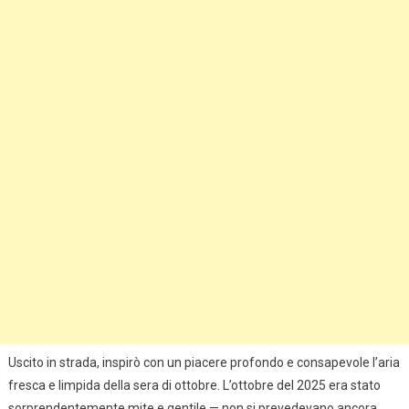
Uscito in strada, inspirò con un piacere profondo e consapevole l’aria
fresca e limpida della sera di ottobre. L’ottobre del 2025 era stato
sorprendentemente mite e gentile — non si prevedevano ancora