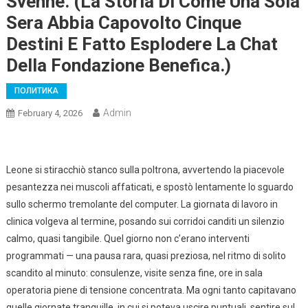
Svenne. (La Storia Di Come Una Sola
Sera Abbia Capovolto Cinque
Destini E Fatto Esplodere La Chat
Della Fondazione Benefica.)
ПОЛИТИКА
Admin
February 4, 2026
Leone si stiracchiò stanco sulla poltrona, avvertendo la piacevole
pesantezza nei muscoli affaticati, e spostò lentamente lo sguardo
sullo schermo tremolante del computer. La giornata di lavoro in
clinica volgeva al termine, posando sui corridoi canditi un silenzio
calmo, quasi tangibile. Quel giorno non c’erano interventi
programmati — una pausa rara, quasi preziosa, nel ritmo di solito
scandito al minuto: consulenze, visite senza fine, ore in sala
operatoria piene di tensione concentrata. Ma ogni tanto capitavano
quelle giornate tranquille, in cui si poteva uscire puntuali, sentire sul