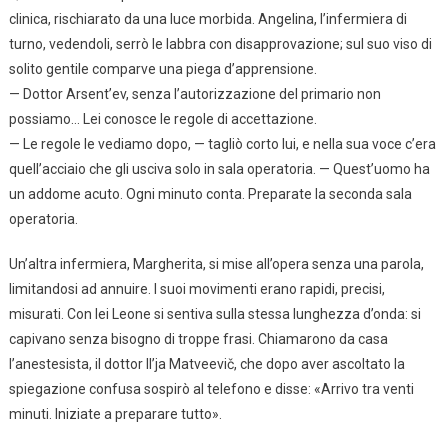
clinica, rischiarato da una luce morbida. Angelina, l’infermiera di
turno, vedendoli, serrò le labbra con disapprovazione; sul suo viso di
solito gentile comparve una piega d’apprensione.
— Dottor Arsent’ev, senza l’autorizzazione del primario non
possiamo… Lei conosce le regole di accettazione.
— Le regole le vediamo dopo, — tagliò corto lui, e nella sua voce c’era
quell’acciaio che gli usciva solo in sala operatoria. — Quest’uomo ha
un addome acuto. Ogni minuto conta. Preparate la seconda sala
operatoria.
Un’altra infermiera, Margherita, si mise all’opera senza una parola,
limitandosi ad annuire. I suoi movimenti erano rapidi, precisi,
misurati. Con lei Leone si sentiva sulla stessa lunghezza d’onda: si
capivano senza bisogno di troppe frasi. Chiamarono da casa
l’anestesista, il dottor Il’ja Matveevič, che dopo aver ascoltato la
spiegazione confusa sospirò al telefono e disse: «Arrivo tra venti
minuti. Iniziate a preparare tutto».