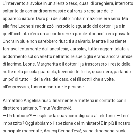
L’intervento si svolse in un silenzio teso, quasi di preghiera, interrotto
soltanto da comandi sommessi e dal ronzio regolare delle
apparecchiature. Durò più del solito: l’infiammazione era seria. Ma
alla fine Leone si raddrizzò, incrociò lo sguardo del dottor Il’ja e in
quell’occhiata c’era un accordo senza parole: il pericolo era passato.
Un’ora in più e non sarebbero riusciti a salvarlo. Mentre il paziente
tornava lentamente dall’anestesia, Jaroslav, tutto raggomitolato, si
addormentò sul divanetto nell’atrio; le sue ciglia erano ancora umide
di lacrime. Leone, Margherita e il dottor Il’ja trascorsero il resto della
notte nella piccola guardiola, bevendo tè forte, quasi nero, parlando
un po’ di tutto — della vita, del caso, dei fili sottili che a volte,
all’improvviso, fanno incontrare le persone.
Al mattino Angelina riuscì finalmente a mettersi in contatto con il
direttore sanitario, Timur Vadimovič.
— Un barbone?! — esplose la sua voce indignata al telefono. — Lei è
impazzito? Oggi abbiamo l’ispezione del ministero! E in più il nostro
principale mecenate, Arsenij Gennad’evič, viene di persona: vuole