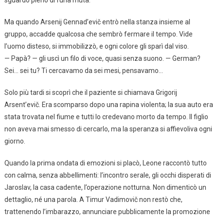
Ma quando Arsenij Gennad’evič entrò nella stanza insieme al
gruppo, accadde qualcosa che sembrò fermare il tempo. Vide
l’uomo disteso, si immobilizzò, e ogni colore gli sparì dal viso.
— Papà? — gli uscì un filo di voce, quasi senza suono. — German?
Sei… sei tu? Ti cercavamo da sei mesi, pensavamo…
Solo più tardi si scoprì che il paziente si chiamava Grigorij
Arsent’evič. Era scomparso dopo una rapina violenta; la sua auto era
stata trovata nel fiume e tutti lo credevano morto da tempo. Il figlio
non aveva mai smesso di cercarlo, ma la speranza si affievoliva ogni
giorno.
Quando la prima ondata di emozioni si placò, Leone raccontò tutto
con calma, senza abbellimenti: l’incontro serale, gli occhi disperati di
Jaroslav, la casa cadente, l’operazione notturna. Non dimenticò un
dettaglio, né una parola. A Timur Vadimovič non restò che,
trattenendo l’imbarazzo, annunciare pubblicamente la promozione