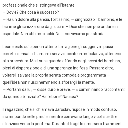
professionale che si stringeva all’istante.
— Dov’è? Che cosa è successo?
— Ha un dolore alla pancia, fortissimo, — singhiozzò il bambino, e le
lacrime gli schizzarono dagli occhi. — Dice che non può andare in
ospedale. Non abbiamo soldi. Noi… noi viviamo per strada.
Leone esitò solo per un attimo. La ragione gli suggeriva i passi
corretti, sensati: chiamare i servizi sociali, un’ambulanza, attenersi
alla procedura. Ma il suo sguardo affondò negli occhi del bambino,
pieni di disperazione e di una speranza indifesa. Passare oltre,
voltarsi, salvare la propria serata comoda e programmata —
quell’idea non riuscì nemmeno a sfiorargli la mente.
— Portami da lui, — disse duro e breve. — E camminando raccontami:
da quando è iniziato? Ha febbre? Nausea?
Il ragazzino, che si chiamava Jaroslav, rispose in modo confuso,
inciampando nelle parole, mentre correvano lungo vicoli stretti e
silenziosi verso la periferia. Durante il tragitto emersero frammenti