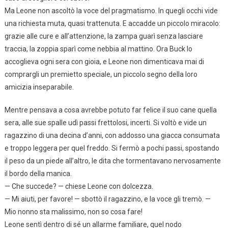
Ma Leone non ascoltò la voce del pragmatismo. In quegli occhi vide
una richiesta muta, quasi trattenuta. E accadde un piccolo miracolo:
grazie alle cure e all’attenzione, la zampa guarì senza lasciare
traccia, la zoppia sparì come nebbia al mattino. Ora Buck lo
accoglieva ogni sera con gioia, e Leone non dimenticava mai di
comprargli un premietto speciale, un piccolo segno della loro
amicizia inseparabile.
Mentre pensava a cosa avrebbe potuto far felice il suo cane quella
sera, alle sue spalle udì passi frettolosi, incerti. Si voltò e vide un
ragazzino di una decina d’anni, con addosso una giacca consumata
e troppo leggera per quel freddo. Si fermò a pochi passi, spostando
il peso da un piede all’altro, le dita che tormentavano nervosamente
il bordo della manica.
— Che succede? — chiese Leone con dolcezza.
— Mi aiuti, per favore! — sbottò il ragazzino, e la voce gli tremò. —
Mio nonno sta malissimo, non so cosa fare!
Leone sentì dentro di sé un allarme familiare, quel nodo