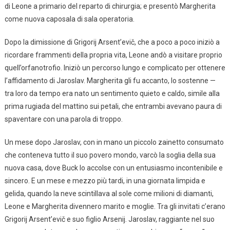
di Leone a primario del reparto di chirurgia; e presentò Margherita
come nuova caposala di sala operatoria.
Dopo la dimissione di Grigorij Arsent’evič, che a poco a poco iniziò a
ricordare frammenti della propria vita, Leone andò a visitare proprio
quell’orfanotrofio. Iniziò un percorso lungo e complicato per ottenere
l’affidamento di Jaroslav. Margherita gli fu accanto, lo sostenne —
tra loro da tempo era nato un sentimento quieto e caldo, simile alla
prima rugiada del mattino sui petali, che entrambi avevano paura di
spaventare con una parola di troppo.
Un mese dopo Jaroslav, con in mano un piccolo zainetto consumato
che conteneva tutto il suo povero mondo, varcò la soglia della sua
nuova casa, dove Buck lo accolse con un entusiasmo incontenibile e
sincero. E un mese e mezzo più tardi, in una giornata limpida e
gelida, quando la neve scintillava al sole come milioni di diamanti,
Leone e Margherita divennero marito e moglie. Tra gli invitati c’erano
Grigorij Arsent’evič e suo figlio Arsenij. Jaroslav, raggiante nel suo