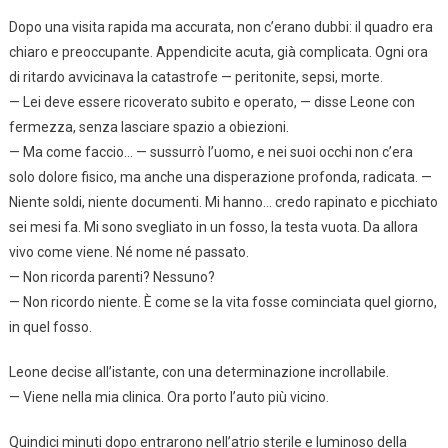
Dopo una visita rapida ma accurata, non c’erano dubbi: il quadro era
chiaro e preoccupante. Appendicite acuta, già complicata. Ogni ora
di ritardo avvicinava la catastrofe — peritonite, sepsi, morte.
— Lei deve essere ricoverato subito e operato, — disse Leone con
fermezza, senza lasciare spazio a obiezioni.
— Ma come faccio… — sussurrò l’uomo, e nei suoi occhi non c’era
solo dolore fisico, ma anche una disperazione profonda, radicata. —
Niente soldi, niente documenti. Mi hanno… credo rapinato e picchiato
sei mesi fa. Mi sono svegliato in un fosso, la testa vuota. Da allora
vivo come viene. Né nome né passato.
— Non ricorda parenti? Nessuno?
— Non ricordo niente. È come se la vita fosse cominciata quel giorno,
in quel fosso.
Leone decise all’istante, con una determinazione incrollabile.
— Viene nella mia clinica. Ora porto l’auto più vicino.
Quindici minuti dopo entrarono nell’atrio sterile e luminoso della