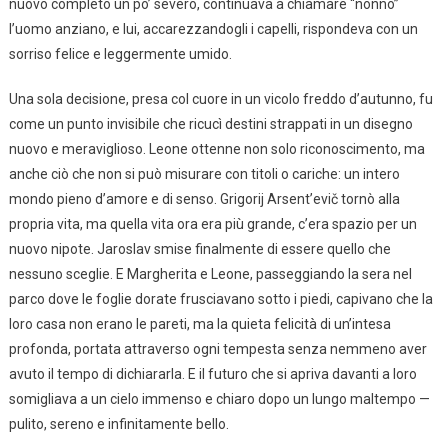
nuovo completo un po’ severo, continuava a chiamare “nonno”
l’uomo anziano, e lui, accarezzandogli i capelli, rispondeva con un
sorriso felice e leggermente umido.
Una sola decisione, presa col cuore in un vicolo freddo d’autunno, fu
come un punto invisibile che ricucì destini strappati in un disegno
nuovo e meraviglioso. Leone ottenne non solo riconoscimento, ma
anche ciò che non si può misurare con titoli o cariche: un intero
mondo pieno d’amore e di senso. Grigorij Arsent’evič tornò alla
propria vita, ma quella vita ora era più grande, c’era spazio per un
nuovo nipote. Jaroslav smise finalmente di essere quello che
nessuno sceglie. E Margherita e Leone, passeggiando la sera nel
parco dove le foglie dorate frusciavano sotto i piedi, capivano che la
loro casa non erano le pareti, ma la quieta felicità di un’intesa
profonda, portata attraverso ogni tempesta senza nemmeno aver
avuto il tempo di dichiararla. E il futuro che si apriva davanti a loro
somigliava a un cielo immenso e chiaro dopo un lungo maltempo —
pulito, sereno e infinitamente bello.