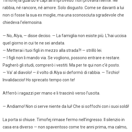
Timofej la guardò e capì all’improvviso: non provava niente. Né
rabbia, né rancore, né amore. Solo disgusto. Come se davanti a lui
non ci fosse la sua ex moglie, ma una sconosciuta sgradevole che
chiedeva l’elemosina.
— No, Alya, — disse deciso. — La famiglia non esiste più. L’hai uccisa
quel giorno in cui te ne sei andata.
— Metterai i tuoi figli in mezzo alla strada?! — strillò lei.
— I figli non li mando via. Se vogliono, possono entrare e restare.
Pagherò gli studi, comprerò i vestiti. Ma per te qui non c’è posto.
— Va’ al diavolo! — il volto di Alya si deformò di rabbia. — Tirchio!
Invalidaccio! Ho sprecato tempo con te!
Afferrò i ragazzi per mano e li trascinò verso l’uscita.
— Andiamo! Non ci serve niente da lui! Che si soffochi con i suoi soldi!
La porta si chiuse. Timofej rimase fermo nell’ingresso. Il silenzio in
casa era diverso — non spaventoso come tre anni prima, ma calmo,