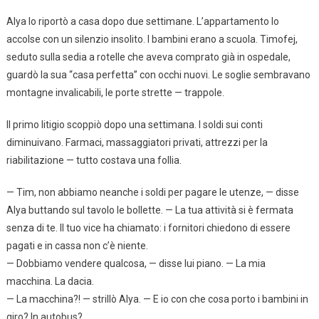
Alya lo riportò a casa dopo due settimane. L’appartamento lo
accolse con un silenzio insolito. I bambini erano a scuola. Timofej,
seduto sulla sedia a rotelle che aveva comprato già in ospedale,
guardò la sua “casa perfetta” con occhi nuovi. Le soglie sembravano
montagne invalicabili, le porte strette — trappole.
Il primo litigio scoppiò dopo una settimana. I soldi sui conti
diminuivano. Farmaci, massaggiatori privati, attrezzi per la
riabilitazione — tutto costava una follia.
— Tim, non abbiamo neanche i soldi per pagare le utenze, — disse
Alya buttando sul tavolo le bollette. — La tua attività si è fermata
senza di te. Il tuo vice ha chiamato: i fornitori chiedono di essere
pagati e in cassa non c’è niente.
— Dobbiamo vendere qualcosa, — disse lui piano. — La mia
macchina. La dacia.
— La macchina?! — strillò Alya. — E io con che cosa porto i bambini in
giro? In autobus?