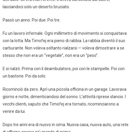
lasciandoci solo un deserto bruciato.
Passò un anno. Poi due. Poi tre.
Fu un lavoro infernale. Ogni millimetro di movimento si conquistava
con la lotta. Ma Timofej era pieno di rabbia. La rabbia diventò il suo
carburante. Non voleva soltanto rialzarsi — voleva dimostrare a se
stesso che non era un “vegetale”, non era un “peso”.
E si rialzò. Prima con il deambulatore, poi con le stampelle. Poi con
un bastone. Poi da solo.
Ricominciò da zero. Aprì una piccola officina in un garage. Lavorava
giorno e notte, dimenticandosi del sonno. L’attività riprese slancio. I
vecchi clienti, saputo che Timofej era tornato, ricominciarono a
venire da lui.
Dopo tre anni era di nuovo in cima. Nuova casa, nuova auto, una rete