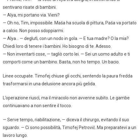
sentivano risate di bambini.
— Alya, mi portano via. Vieni?
— Oh no, Tim, impossibile. Maša ha scuola di pittura, Paša va portato
a calcio. Non posso sdoppiarmi.
— Alya… — deglutì, con un nodo in gola. — E tua madre? O la mia?
Chiedi loro di tenere i bambini. Ho bisogno di te. Adesso.
— Non inventarti cose, — tagliò corto lei. — Sei un uomo adulto e ti
comporti come un bambino. Basta, non ho tempo. Un bacio.
Linee occupate. Timofej chiuse gli occhi, sentendo la paura fredda
trasformarsi in una delusione ancora più gelida.
L’operazione riuscì, ma il miracolo non avvenne subito. Le gambe
continuavano a non sentire il tocco.
— Serve tempo, riabilitazione, — diceva il chirurgo, evitando il suo
sguardo. — Ci sono possibilità, Timofej Petrovič. Ma preparatevi a un
lavoro lungo.