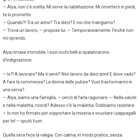
— Alya, non c’è scelta. Mi serve la riabilitazione. Mi rimetterò in piedi,
te lo prometto.
— Quando?! Tra un anno? Tra dieci? E noi che mangiamo?
— Trova un lavoro, — propose lui. — Temporaneamente. Finché non
mi riprendo.
Alya rimase immobile. I suoi occhi belli si spalancarono
d’indignazione.
— Io?! A lavorare? Ma ti senti? Non lavoro da dieci anni! E dove vado?
A fare la commessa? La donna delle pulizie? Vuoi trasformarmi in
una serva?
— Alya, siamo una famiglia, — cercò di farla ragionare. — Nella salute
e nella malattia, ricordi? Adesso c’è la malattia. Dobbiamo resistere.
— Io non ho firmato per sopportare la miseria e svuotare i pappagalli
per te! — sputò fuori.
Quella sera fece la valigia. Con calma, in modo pratico, senza