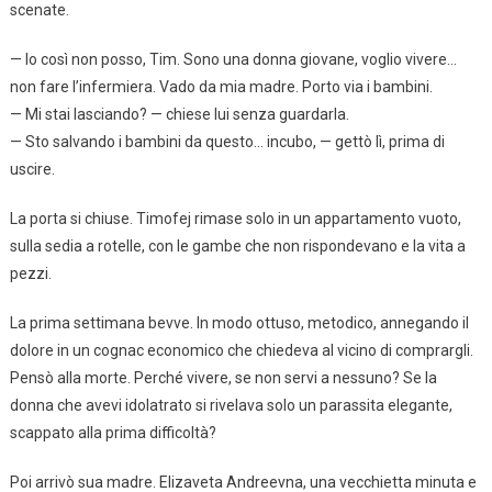
scenate.
— Io così non posso, Tim. Sono una donna giovane, voglio vivere…
non fare l’infermiera. Vado da mia madre. Porto via i bambini.
— Mi stai lasciando? — chiese lui senza guardarla.
— Sto salvando i bambini da questo… incubo, — gettò lì, prima di
uscire.
La porta si chiuse. Timofej rimase solo in un appartamento vuoto,
sulla sedia a rotelle, con le gambe che non rispondevano e la vita a
pezzi.
La prima settimana bevve. In modo ottuso, metodico, annegando il
dolore in un cognac economico che chiedeva al vicino di comprargli.
Pensò alla morte. Perché vivere, se non servi a nessuno? Se la
donna che avevi idolatrato si rivelava solo un parassita elegante,
scappato alla prima difficoltà?
Poi arrivò sua madre. Elizaveta Andreevna, una vecchietta minuta e