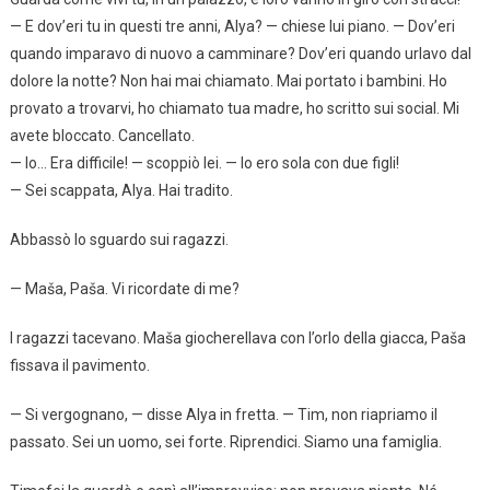
— E dov’eri tu in questi tre anni, Alya? — chiese lui piano. — Dov’eri
quando imparavo di nuovo a camminare? Dov’eri quando urlavo dal
dolore la notte? Non hai mai chiamato. Mai portato i bambini. Ho
provato a trovarvi, ho chiamato tua madre, ho scritto sui social. Mi
avete bloccato. Cancellato.
— Io… Era difficile! — scoppiò lei. — Io ero sola con due figli!
— Sei scappata, Alya. Hai tradito.
Abbassò lo sguardo sui ragazzi.
— Maša, Paša. Vi ricordate di me?
I ragazzi tacevano. Maša giocherellava con l’orlo della giacca, Paša
fissava il pavimento.
— Si vergognano, — disse Alya in fretta. — Tim, non riapriamo il
passato. Sei un uomo, sei forte. Riprendici. Siamo una famiglia.