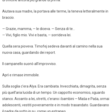
di officine ancora più grande di prima.
Aiutava sua madre, la portava alle terme, la teneva letteralmente in
braccio.
— Grazie, mamma, — le diceva. — Senza di te…
— Vivi, figlio mio. Vivi e basta, — sorrideva lei.
Quella sera pioveva. Timofej sedeva davanti al camino nella sua
nuova casa, guardando dei report.
Il campanello suonò all’improvviso.
Aprì e rimase immobile.
Sulla soglia c’era Alya. Era cambiata. Invecchiata, dimagrita, senza
più quell’aria lucida di un tempo. Un cappotto economico, sguardo
stanco. Accanto a lei, stretti, c’erano i bambini — Maša e Paša, ormai
adolescenti, vestiti poveramente e in modo trasandato. Guardavano
il padre da sotto in su, come un estraneo.