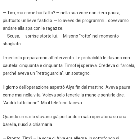
— Tim, ma come hai fatto? — nella sua voce non c’era paura,
piuttosto un lieve fastidio. — Io avevo dei programmi… dovevamo
andare alla spa con le ragazze.
— Scusa, — sorrise storto lui. — Mi sono “rotto” nel momento
sbagliato.
I medici lo prepararono all’intervento. Le probabilità le davano con
cautela: cinquanta e cinquanta. Timofej sperava. Credeva di farcela,
perché aveva un “retroguardia”, un sostegno.
Il giorno dell’operazione aspettò Alya fin dal mattino. Aveva paura
come mai nella vita. Voleva solo tenerle la mano e sentirle dire:
“Andrà tutto bene”. Ma il telefono taceva.
Quando ormai lo stavano già portando in sala operatoria su una
barella, riuscì a chiamarla.
— Pronto, Tim? — la voce di Alya era allegra, in sottofondo si