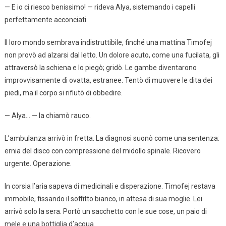
— E io ci riesco benissimo! — rideva Alya, sistemando i capelli
perfettamente acconciati.
Il loro mondo sembrava indistruttibile, finché una mattina Timofej
non provò ad alzarsi dal letto. Un dolore acuto, come una fucilata, gli
attraversò la schiena e lo piegò; gridò. Le gambe diventarono
improvvisamente di ovatta, estranee. Tentò di muovere le dita dei
piedi, ma il corpo si rifiutò di obbedire.
— Alya… — la chiamò rauco.
L’ambulanza arrivò in fretta. La diagnosi suonò come una sentenza:
ernia del disco con compressione del midollo spinale. Ricovero
urgente. Operazione.
In corsia l’aria sapeva di medicinali e disperazione. Timofej restava
immobile, fissando il soffitto bianco, in attesa di sua moglie. Lei
arrivò solo la sera. Portò un sacchetto con le sue cose, un paio di
mele e una bottiglia d’acqua.