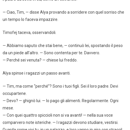
— Ciao, Tim, — disse Alya provando a sorridere con quel sorriso che
un tempo lo faceva impazzire.
Timofej taceva, osservandoli.
— Abbiamo saputo che stai bene, — continuò lei, spostando il peso
da un piede all’altro. — Sono contenta per te. Davvero.
— Perché sei venuta? — chiese lui freddo.
Alya spinse i ragazzi un passo avanti.
— Tim, ma come “perché”? Sono i tuoi figli. Sei il loro padre. Devi
occupartene.
— Devo? — ghignò lui. — Io pago gli alimenti. Regolarmente. Ogni
mese.
— Con quei quattro spiccioli non si va avanti! — nella sua voce
comparvero note isteriche. — I ragazzi devono studiare, vestirsi.
Guarda come vivi tu, in un palazzo, e loro vanno in giro con stracci!