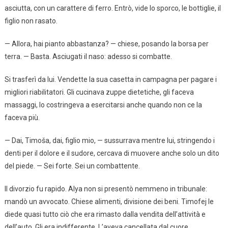
asciutta, con un carattere di ferro. Entrò, vide lo sporco, le bottiglie, il
figlio non rasato.
— Allora, hai pianto abbastanza? — chiese, posando la borsa per
terra. — Basta. Asciugati il naso: adesso si combatte.
Si trasferì da lui. Vendette la sua casetta in campagna per pagare i
migliori riabilitatori. Gli cucinava zuppe dietetiche, gli faceva
massaggi, lo costringeva a esercitarsi anche quando non ce la
faceva più.
— Dai, Timoša, dai, figlio mio, — sussurrava mentre lui, stringendo i
denti per il dolore e il sudore, cercava di muovere anche solo un dito
del piede. — Sei forte. Sei un combattente.
Il divorzio fu rapido. Alya non si presentò nemmeno in tribunale:
mandò un avvocato. Chiese alimenti, divisione dei beni. Timofej le
diede quasi tutto ciò che era rimasto dalla vendita dell’attività e
dell’auto. Gli era indifferente. L’aveva cancellata dal cuore,