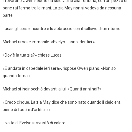
Trovarono Owen seduto da solo vicino alla fontana, con un pezzo di
pane raffermo tra le mani. La zia May non si vedeva da nessuna
parte.
Lucas gli corse incontro e lo abbracciò con il sollievo di un ritorno.
Michael rimase immobile. «Evelyn… sono identici.»
«Dov’è la tua zia?» chiese Lucas.
«È andata in ospedale ieri sera», rispose Owen piano. «Non so
quando torna.»
Michael si inginocchiò davanti a lui. «Quanti anni hai?»
«Credo cinque. La zia May dice che sono nato quando il cielo era
pieno di fuochi d’artificio.»
Il volto di Evelyn si svuotò di colore.