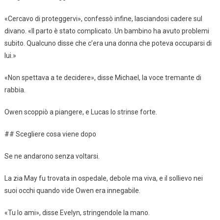
«Cercavo di proteggervi», confessò infine, lasciandosi cadere sul
divano. «Il parto è stato complicato. Un bambino ha avuto problemi
subito. Qualcuno disse che c’era una donna che poteva occuparsi di
lui.»
«Non spettava a te decidere», disse Michael, la voce tremante di
rabbia.
Owen scoppiò a piangere, e Lucas lo strinse forte.
## Scegliere cosa viene dopo
Se ne andarono senza voltarsi.
La zia May fu trovata in ospedale, debole ma viva, e il sollievo nei
suoi occhi quando vide Owen era innegabile.
«Tu lo ami», disse Evelyn, stringendole la mano.