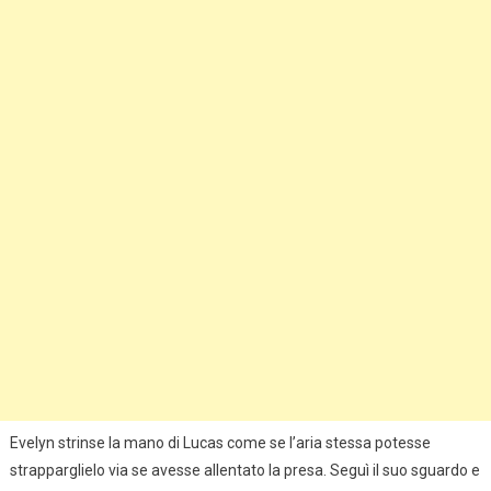
Evelyn strinse la mano di Lucas come se l’aria stessa potesse
strapparglielo via se avesse allentato la presa. Seguì il suo sguardo e