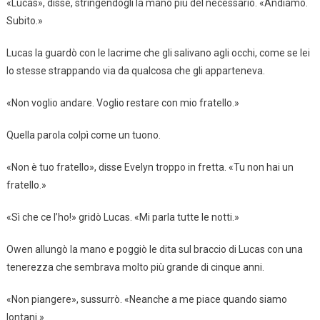
«Lucas», disse, stringendogli la mano più del necessario. «Andiamo.
Subito.»
Lucas la guardò con le lacrime che gli salivano agli occhi, come se lei
lo stesse strappando via da qualcosa che gli apparteneva.
«Non voglio andare. Voglio restare con mio fratello.»
Quella parola colpì come un tuono.
«Non è tuo fratello», disse Evelyn troppo in fretta. «Tu non hai un
fratello.»
«Sì che ce l’ho!» gridò Lucas. «Mi parla tutte le notti.»
Owen allungò la mano e poggiò le dita sul braccio di Lucas con una
tenerezza che sembrava molto più grande di cinque anni.
«Non piangere», sussurrò. «Neanche a me piace quando siamo
lontani.»