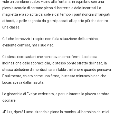
vide un bambino scalzo vicino alla fontana, in equilibrio con una
piccola scatola di cartone piena di barrette e dolci incartati. La
maglietta era sbiadita dal sole e dal tempo, i pantaloncini sfrangiati
ai bordi, la pelle segnata da giorni passati all’aperto più che dentro
una classe.
Ciò che le mozzò il respiro non fu la situazione del bambino,
evidente com’era, ma il suo viso.
Gli stessi ricci castani che non stavano mai fermi. La stessa
inclinazione delle sopracciglia, lo stesso ponte stretto del naso, la
stessa abitudine di mordicchiarsi il labbro inferiore quando pensava.
E sul mento, chiaro come una firma, lo stesso minuscolo neo che
Lucas aveva dalla nascita.
Le ginocchia di Evelyn cedettero, e per un istante la piazza sembrò
oscillare.
«È lui», ripeté Lucas, tirandole piano la manica. «Il bambino dei miei