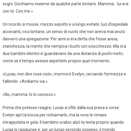
sogni. Giochiamo insieme da qualche parte lontano. Mamma… lui era
con te. Con me.»
Un ricordo si mosse, mezzo sepolto e a lungo evitato: luci d’ospedale
accecanti, voci lontane, un senso di vuoto che non aveva mai avuto
davvero una spiegazione. Per anni si era detta che fosse ansia,
stanchezza, la mente che riempiva i buchi con sciocchezze. Ma ora
due bambini identici si guardavano da una distanza di pochi metri,
come se il tempo avesse aspettato proprio quel momento.
«Lucas, non dire cose così», mormorò Evelyn, cercando fermezza e
fallendo. «Andiamo via.»
«No, mamma. Io lo conosco.»
Prima che potesse reagire, Lucas si sfilò dalla sua presa e corse.
Evelyn aprì la bocca per richiamarlo, ma la voce le rimase
intrappolata in gola. Il bambino scalzo alzò la testa proprio quando
Lucas lo raggiunse e, per un lungo secondo sospeso, il mondo