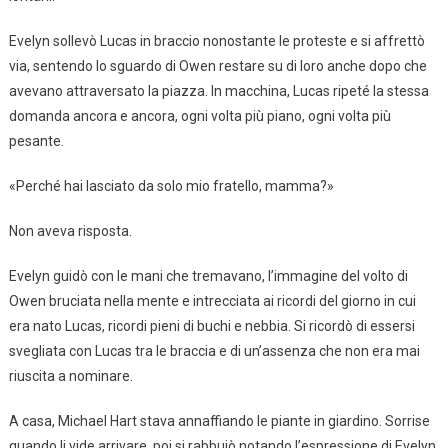
Evelyn sollevò Lucas in braccio nonostante le proteste e si affrettò
via, sentendo lo sguardo di Owen restare su di loro anche dopo che
avevano attraversato la piazza. In macchina, Lucas ripeté la stessa
domanda ancora e ancora, ogni volta più piano, ogni volta più
pesante.
«Perché hai lasciato da solo mio fratello, mamma?»
Non aveva risposta.
Evelyn guidò con le mani che tremavano, l’immagine del volto di
Owen bruciata nella mente e intrecciata ai ricordi del giorno in cui
era nato Lucas, ricordi pieni di buchi e nebbia. Si ricordò di essersi
svegliata con Lucas tra le braccia e di un’assenza che non era mai
riuscita a nominare.
A casa, Michael Hart stava annaffiando le piante in giardino. Sorrise
quando li vide arrivare, poi si rabbuiò notando l’espressione di Evelyn.