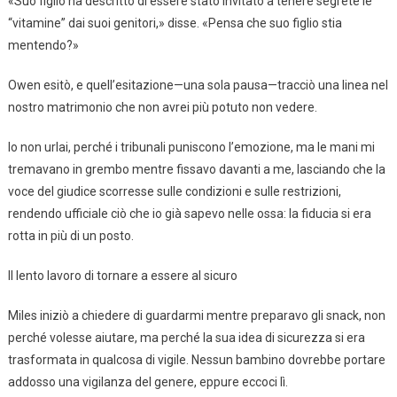
«Suo figlio ha descritto di essere stato invitato a tenere segrete le
“vitamine” dai suoi genitori,» disse. «Pensa che suo figlio stia
mentendo?»
Owen esitò, e quell’esitazione—una sola pausa—tracciò una linea nel
nostro matrimonio che non avrei più potuto non vedere.
Io non urlai, perché i tribunali puniscono l’emozione, ma le mani mi
tremavano in grembo mentre fissavo davanti a me, lasciando che la
voce del giudice scorresse sulle condizioni e sulle restrizioni,
rendendo ufficiale ciò che io già sapevo nelle ossa: la fiducia si era
rotta in più di un posto.
Il lento lavoro di tornare a essere al sicuro
Miles iniziò a chiedere di guardarmi mentre preparavo gli snack, non
perché volesse aiutare, ma perché la sua idea di sicurezza si era
trasformata in qualcosa di vigile. Nessun bambino dovrebbe portare
addosso una vigilanza del genere, eppure eccoci lì.