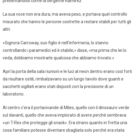
presentandosi come la sergente Ramirez.
La sua voce non era dura, ma aveva peso, e portava quel controllo
misurato che hanno le persone costrette a restare stabili per tutti gli
altri.
«Signora Carroway, suo figlio è nell’infermeria, lo stanno
controllando i paramedici ed è stabile,» disse, «ma prima che lei lo
veda, dobbiamo mostrarle qualcosa che abbiamo trovato.»
Aprì la porta della sala riunioni e le luci al neon dentro erano così forti
da risultare ostili, rimbalzavano su un lungo tavolo dove guanti e
sacchetti sigillati erano stati disposti con la precisione di un
laboratorio.
Al centro c’era il portavivande di Miles, quello con il dinosauro verde
sul davanti, quello che aveva implorato di avere perché sembrava
«un T-Rex che protegge gli snack». Era strano quanto in fretta una
cosa familiare potesse diventare sbagliata solo perché era stata