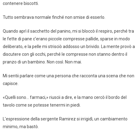
contenere biscotti.
Tutto sembrava normale finché non smise di esserlo.
Quando aprì il sacchetto del panino, mi si bloccò il respiro, perché tra
le fette di pane c’erano piccole compresse pallide, sparse in modo
deliberato, e la pelle mi strisciò addosso un brivido. La mente provò a
discutere con gli occhi, perché le compresse non stanno dentro il
pranzo di un bambino. Non così. Non mai.
Mi sentii parlare come una persona che racconta una scena che non
capisce.
«Quelli sono… farmaci,» riuscii a dire, e la mano cercò il bordo del
tavolo come se potesse tenermi in piedi.
L’espressione della sergente Ramirez si irrigidì, un cambiamento
minimo, ma bastò.