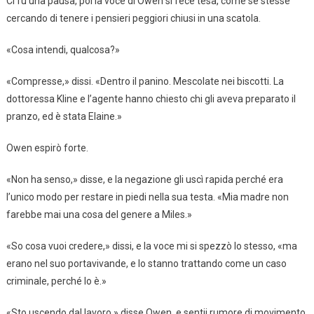
Ci fu una pausa, poi la voce di Owen si fece tesa, come se stesse
cercando di tenere i pensieri peggiori chiusi in una scatola.
«Cosa intendi, qualcosa?»
«Compresse,» dissi. «Dentro il panino. Mescolate nei biscotti. La
dottoressa Kline e l’agente hanno chiesto chi gli aveva preparato il
pranzo, ed è stata Elaine.»
Owen espirò forte.
«Non ha senso,» disse, e la negazione gli uscì rapida perché era
l’unico modo per restare in piedi nella sua testa. «Mia madre non
farebbe mai una cosa del genere a Miles.»
«So cosa vuoi credere,» dissi, e la voce mi si spezzò lo stesso, «ma
erano nel suo portavivande, e lo stanno trattando come un caso
criminale, perché lo è.»
«Sto uscendo dal lavoro,» disse Owen, e sentii rumore di movimento