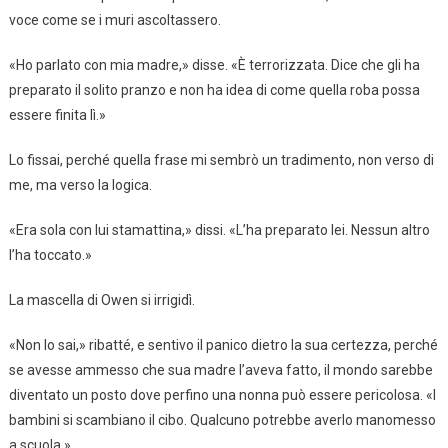
voce come se i muri ascoltassero.
«Ho parlato con mia madre,» disse. «È terrorizzata. Dice che gli ha
preparato il solito pranzo e non ha idea di come quella roba possa
essere finita lì.»
Lo fissai, perché quella frase mi sembrò un tradimento, non verso di
me, ma verso la logica.
«Era sola con lui stamattina,» dissi. «L’ha preparato lei. Nessun altro
l’ha toccato.»
La mascella di Owen si irrigidì.
«Non lo sai,» ribatté, e sentivo il panico dietro la sua certezza, perché
se avesse ammesso che sua madre l’aveva fatto, il mondo sarebbe
diventato un posto dove perfino una nonna può essere pericolosa. «I
bambini si scambiano il cibo. Qualcuno potrebbe averlo manomesso
a scuola.»