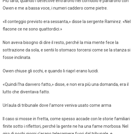
Più tardi, quando i detective entrarono nel corridoio e parlarono con
Owen e me a bassa voce, i numeri caddero come pietre.
«Il conteggio previsto era sessanta,» disse la sergente Ramirez. «Nel
flacone ce ne sono quattordici.»
Non aveva bisogno di dire il resto, perché la mia mente fece la
sottrazione da sola, e sentii lo stomaco torcersi come se la stanza si
fosse inclinata.
Owen chiuse gli occhi, e quando li riaprì erano lucidi.
«Quindi l’ha davvero fatto,» disse, e non era più una domanda, era il
lutto che diventava fatto.
Un’aula di tribunale dove l’amore veniva usato come arma
Il caso si mosse in fretta, come spesso accade con le storie familiari
finite sotto i riflettori, perché la gente ne ha una fame morbosa. Nel
giro di pochi giorni c’erano telecamere fuori dal tribunale, e