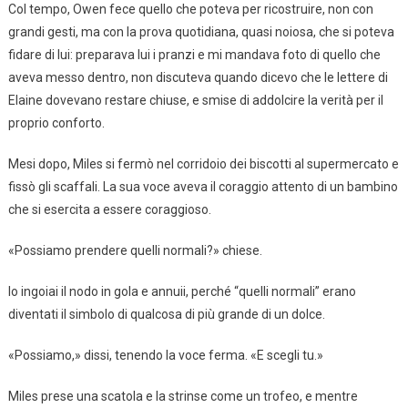
Col tempo, Owen fece quello che poteva per ricostruire, non con
grandi gesti, ma con la prova quotidiana, quasi noiosa, che si poteva
fidare di lui: preparava lui i pranzi e mi mandava foto di quello che
aveva messo dentro, non discuteva quando dicevo che le lettere di
Elaine dovevano restare chiuse, e smise di addolcire la verità per il
proprio conforto.
Mesi dopo, Miles si fermò nel corridoio dei biscotti al supermercato e
fissò gli scaffali. La sua voce aveva il coraggio attento di un bambino
che si esercita a essere coraggioso.
«Possiamo prendere quelli normali?» chiese.
Io ingoiai il nodo in gola e annuii, perché “quelli normali” erano
diventati il simbolo di qualcosa di più grande di un dolce.
«Possiamo,» dissi, tenendo la voce ferma. «E scegli tu.»
Miles prese una scatola e la strinse come un trofeo, e mentre