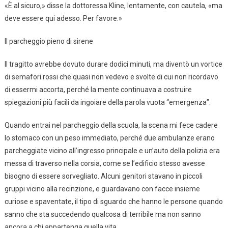
«È al sicuro,» disse la dottoressa Kline, lentamente, con cautela, «ma
deve essere qui adesso. Per favore.»
Il parcheggio pieno di sirene
Il tragitto avrebbe dovuto durare dodici minuti, ma diventò un vortice
di semafori rossi che quasi non vedevo e svolte di cui non ricordavo
di essermi accorta, perché la mente continuava a costruire
spiegazioni più facili da ingoiare della parola vuota “emergenza”.
Quando entrai nel parcheggio della scuola, la scena mi fece cadere
lo stomaco con un peso immediato, perché due ambulanze erano
parcheggiate vicino all’ingresso principale e un’auto della polizia era
messa di traverso nella corsia, come se l’edificio stesso avesse
bisogno di essere sorvegliato. Alcuni genitori stavano in piccoli
gruppi vicino alla recinzione, e guardavano con facce insieme
curiose e spaventate, il tipo di sguardo che hanno le persone quando
sanno che sta succedendo qualcosa di terribile ma non sanno
ancora a chi appartenga quella vita.