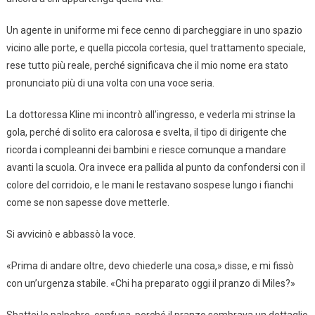
Un agente in uniforme mi fece cenno di parcheggiare in uno spazio
vicino alle porte, e quella piccola cortesia, quel trattamento speciale,
rese tutto più reale, perché significava che il mio nome era stato
pronunciato più di una volta con una voce seria.
La dottoressa Kline mi incontrò all’ingresso, e vederla mi strinse la
gola, perché di solito era calorosa e svelta, il tipo di dirigente che
ricorda i compleanni dei bambini e riesce comunque a mandare
avanti la scuola. Ora invece era pallida al punto da confondersi con il
colore del corridoio, e le mani le restavano sospese lungo i fianchi
come se non sapesse dove metterle.
Si avvicinò e abbassò la voce.
«Prima di andare oltre, devo chiederle una cosa,» disse, e mi fissò
con un’urgenza stabile. «Chi ha preparato oggi il pranzo di Miles?»
Sbattei le palpebre, confusa, perché il pranzo sembrava un dettaglio