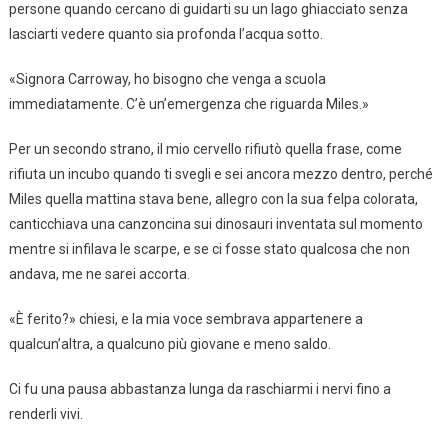
persone quando cercano di guidarti su un lago ghiacciato senza
lasciarti vedere quanto sia profonda l’acqua sotto.
«Signora Carroway, ho bisogno che venga a scuola
immediatamente. C’è un’emergenza che riguarda Miles.»
Per un secondo strano, il mio cervello rifiutò quella frase, come
rifiuta un incubo quando ti svegli e sei ancora mezzo dentro, perché
Miles quella mattina stava bene, allegro con la sua felpa colorata,
canticchiava una canzoncina sui dinosauri inventata sul momento
mentre si infilava le scarpe, e se ci fosse stato qualcosa che non
andava, me ne sarei accorta.
«È ferito?» chiesi, e la mia voce sembrava appartenere a
qualcun’altra, a qualcuno più giovane e meno saldo.
Ci fu una pausa abbastanza lunga da raschiarmi i nervi fino a
renderli vivi.