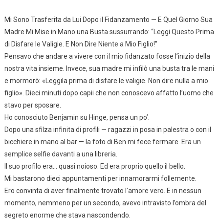
Mi Sono Trasferita da Lui Dopo il Fidanzamento — E Quel Giorno Sua
Madre Mi Mise in Mano una Busta sussurrando: “Leggi Questo Prima
di Disfare le Valigie. E Non Dire Niente a Mio Figlio!”
Pensavo che andare a vivere con il mio fidanzato fosse l’inizio della
nostra vita insieme. Invece, sua madre mi infilò una busta tra le mani
e mormorò: «Leggila prima di disfare le valigie. Non dire nulla a mio
figlio». Dieci minuti dopo capii che non conoscevo affatto l’uomo che
stavo per sposare.
Ho conosciuto Benjamin su Hinge, pensa un po’.
Dopo una sfilza infinita di profili — ragazzi in posa in palestra o con il
bicchiere in mano al bar — la foto di Ben mi fece fermare. Era un
semplice selfie davanti a una libreria.
Il suo profilo era… quasi noioso. Ed era proprio quello il bello.
Mi bastarono dieci appuntamenti per innamorarmi follemente.
Ero convinta di aver finalmente trovato l’amore vero. E in nessun
momento, nemmeno per un secondo, avevo intravisto l’ombra del
segreto enorme che stava nascondendo.