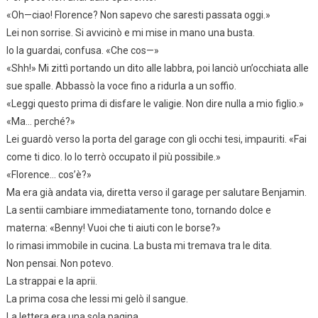
«Oh—ciao! Florence? Non sapevo che saresti passata oggi.»
Lei non sorrise. Si avvicinò e mi mise in mano una busta.
Io la guardai, confusa. «Che cos—»
«Shh!» Mi zittì portando un dito alle labbra, poi lanciò un’occhiata alle
sue spalle. Abbassò la voce fino a ridurla a un soffio.
«Leggi questo prima di disfare le valigie. Non dire nulla a mio figlio.»
«Ma… perché?»
Lei guardò verso la porta del garage con gli occhi tesi, impauriti. «Fai
come ti dico. Io lo terrò occupato il più possibile.»
«Florence… cos’è?»
Ma era già andata via, diretta verso il garage per salutare Benjamin.
La sentii cambiare immediatamente tono, tornando dolce e
materna: «Benny! Vuoi che ti aiuti con le borse?»
Io rimasi immobile in cucina. La busta mi tremava tra le dita.
Non pensai. Non potevo.
La strappai e la aprii.
La prima cosa che lessi mi gelò il sangue.
La lettera era una sola pagina.