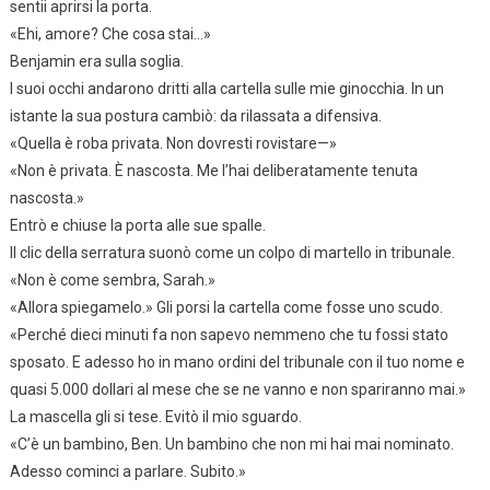
sentii aprirsi la porta.
«Ehi, amore? Che cosa stai…»
Benjamin era sulla soglia.
I suoi occhi andarono dritti alla cartella sulle mie ginocchia. In un
istante la sua postura cambiò: da rilassata a difensiva.
«Quella è roba privata. Non dovresti rovistare—»
«Non è privata. È nascosta. Me l’hai deliberatamente tenuta
nascosta.»
Entrò e chiuse la porta alle sue spalle.
Il clic della serratura suonò come un colpo di martello in tribunale.
«Non è come sembra, Sarah.»
«Allora spiegamelo.» Gli porsi la cartella come fosse uno scudo.
«Perché dieci minuti fa non sapevo nemmeno che tu fossi stato
sposato. E adesso ho in mano ordini del tribunale con il tuo nome e
quasi 5.000 dollari al mese che se ne vanno e non spariranno mai.»
La mascella gli si tese. Evitò il mio sguardo.
«C’è un bambino, Ben. Un bambino che non mi hai mai nominato.
Adesso cominci a parlare. Subito.»