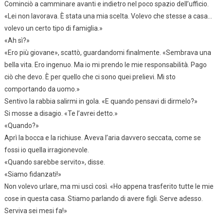
Cominciò a camminare avanti e indietro nel poco spazio dell’ufficio.
«Lei non lavorava. È stata una mia scelta. Volevo che stesse a casa…
volevo un certo tipo di famiglia.»
«Ah sì?»
«Ero più giovane», scattò, guardandomi finalmente. «Sembrava una
bella vita. Ero ingenuo. Ma io mi prendo le mie responsabilità. Pago
ciò che devo. È per quello che ci sono quei prelievi. Mi sto
comportando da uomo.»
Sentivo la rabbia salirmi in gola. «E quando pensavi di dirmelo?»
Si mosse a disagio. «Te l’avrei detto.»
«Quando?»
Aprì la bocca e la richiuse. Aveva l’aria davvero seccata, come se
fossi io quella irragionevole.
«Quando sarebbe servito», disse.
«Siamo fidanzati!»
Non volevo urlare, ma mi uscì così. «Ho appena trasferito tutte le mie
cose in questa casa. Stiamo parlando di avere figli. Serve adesso.
Serviva sei mesi fa!»