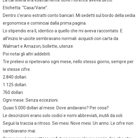
La cartellina era esattamente dove Florence aveva detto.
Etichetta: “Casa/Varie”.
Dentro c’erano estratti conto bancari. Mi sedetti sul bordo della sedia
ergonomica e cominciai dalla prima pagina.
Lo stipendio era lì, identico a quello che mi aveva raccontato. E
all’inizio le uscite sembravano normali: acquisti con carta da
Walmart e Amazon, bollette, utenze.
Poi notai gli altri addebiti.
Tre prelievi si ripetevano ogni mese, nello stesso giorno, sempre per
le stesse cifre.
2.840 dollari.
1.125 dollari.
760 dollari.
Ogni mese. Senza eccezioni.
Quasi 5.000 dollari al mese. Dove andavano? Per cosa?
Le descrizioni erano solo codici e nomi abbreviati, inutili da soli.
Seguii la traccia a ritroso. Sei mesi. Nove mesi. Un anno. Le cifre non
cambiavano mai.