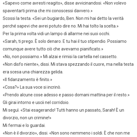
«Sapevo come avresti reagito», disse avvicinandosi. «Non volevo
spaventarti prima che mi conoscessi davvero.»
Scossi la testa. «Sei un bugiardo, Ben. Non mi hai detto la verità
perché sapevi che avrei potuto dire no. Mi hai tolto la scelta.»
Per la prima volta vidi un lampo di allarme nei suoi occhi.
«Sarah, ti prego. È solo denaro. E tu hai il tuo stipendio. Possiamo
comunque avere tutto ciò che avevamo pianificato.»
«No, non possiamo.» Mi alzai e rimisi la cartella nel cassetto.
«Non disfo niente», dissi. Mi stava spezzando il cuore, ma nella testa
era scesa una chiarezza gelida.
«Il fidanzamento è finito.»
«Cosa?» La sua voce si incrinò.
«Prendo alcune cose adesso e passo domani mattina per il resto.»
Gli girai intorno e uscii nel corridoio.
Mi seguì. «Stai esagerando! Tutti hanno un passato, Sarah! È un
divorzio, non un crimine!»
Mi fermai e lo guardai.
«Non è il divorzio», dissi. «Non sono nemmeno i soldi. È che non me