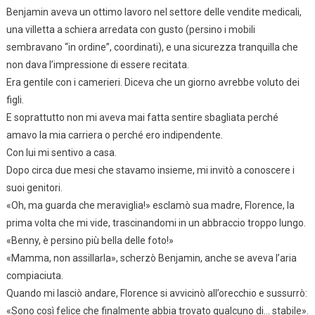
Benjamin aveva un ottimo lavoro nel settore delle vendite medicali,
una villetta a schiera arredata con gusto (persino i mobili
sembravano “in ordine”, coordinati), e una sicurezza tranquilla che
non dava l’impressione di essere recitata.
Era gentile con i camerieri. Diceva che un giorno avrebbe voluto dei
figli.
E soprattutto non mi aveva mai fatta sentire sbagliata perché
amavo la mia carriera o perché ero indipendente.
Con lui mi sentivo a casa.
Dopo circa due mesi che stavamo insieme, mi invitò a conoscere i
suoi genitori.
«Oh, ma guarda che meraviglia!» esclamò sua madre, Florence, la
prima volta che mi vide, trascinandomi in un abbraccio troppo lungo.
«Benny, è persino più bella delle foto!»
«Mamma, non assillarla», scherzò Benjamin, anche se aveva l’aria
compiaciuta.
Quando mi lasciò andare, Florence si avvicinò all’orecchio e sussurrò:
«Sono così felice che finalmente abbia trovato qualcuno di… stabile».