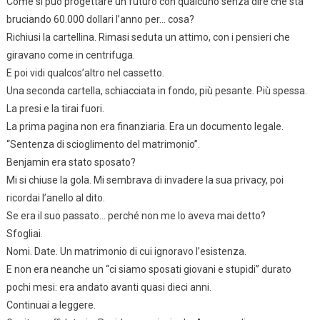
Come si può progettare un futuro con qualcuno senza dire che sta
bruciando 60.000 dollari l’anno per… cosa?
Richiusi la cartellina. Rimasi seduta un attimo, con i pensieri che
giravano come in centrifuga.
E poi vidi qualcos’altro nel cassetto.
Una seconda cartella, schiacciata in fondo, più pesante. Più spessa.
La presi e la tirai fuori.
La prima pagina non era finanziaria. Era un documento legale.
“Sentenza di scioglimento del matrimonio”.
Benjamin era stato sposato?
Mi si chiuse la gola. Mi sembrava di invadere la sua privacy, poi
ricordai l’anello al dito.
Se era il suo passato… perché non me lo aveva mai detto?
Sfogliai.
Nomi. Date. Un matrimonio di cui ignoravo l’esistenza.
E non era neanche un “ci siamo sposati giovani e stupidi” durato
pochi mesi: era andato avanti quasi dieci anni.
Continuai a leggere.