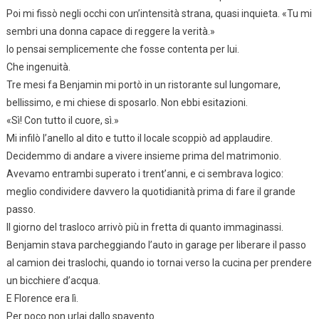
Poi mi fissò negli occhi con un’intensità strana, quasi inquieta. «Tu mi
sembri una donna capace di reggere la verità.»
Io pensai semplicemente che fosse contenta per lui.
Che ingenuità.
Tre mesi fa Benjamin mi portò in un ristorante sul lungomare,
bellissimo, e mi chiese di sposarlo. Non ebbi esitazioni.
«Sì! Con tutto il cuore, sì.»
Mi infilò l’anello al dito e tutto il locale scoppiò ad applaudire.
Decidemmo di andare a vivere insieme prima del matrimonio.
Avevamo entrambi superato i trent’anni, e ci sembrava logico:
meglio condividere davvero la quotidianità prima di fare il grande
passo.
Il giorno del trasloco arrivò più in fretta di quanto immaginassi.
Benjamin stava parcheggiando l’auto in garage per liberare il passo
al camion dei traslochi, quando io tornai verso la cucina per prendere
un bicchiere d’acqua.
E Florence era lì.
Per poco non urlai dallo spavento.