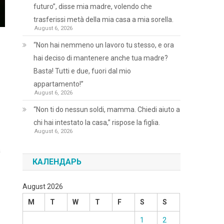
futuro”, disse mia madre, volendo che
trasferissi metà della mia casa a mia sorella.
August 6, 2026
“Non hai nemmeno un lavoro tu stesso, e ora
hai deciso di mantenere anche tua madre?
Basta! Tutti e due, fuori dal mio
appartamento!”
August 6, 2026
“Non ti do nessun soldi, mamma. Chiedi aiuto a
chi hai intestato la casa,” rispose la figlia.
August 6, 2026
a
КАЛЕНДАРЬ
August 2026
M
T
W
T
F
S
S
1
2