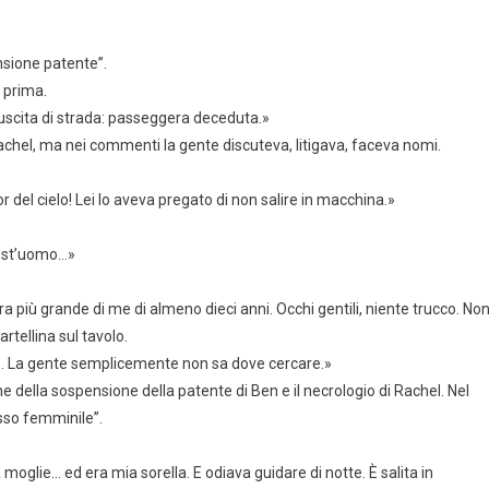
nsione patente”.
 prima.
uscita di strada: passeggera deceduta.»
chel, ma nei commenti la gente discuteva, litigava, faceva nomi.
del cielo! Lei lo aveva pregato di non salire in macchina.»
uest’uomo…»
Era più grande di me di almeno dieci anni. Occhi gentili, niente trucco. No
rtellina sul tavolo.
te. La gente semplicemente non sa dove cercare.»
ne della sospensione della patente di Ben e il necrologio di Rachel. Nel
esso femminile”.
oglie… ed era mia sorella. E odiava guidare di notte. È salita in