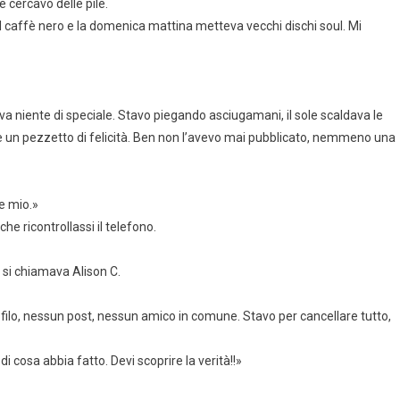
e cercavo delle pile.
l caffè nero e la domenica mattina metteva vecchi dischi soul. Mi
eva niente di speciale. Stavo piegando asciugamani, il sole scaldava le
dere un pezzetto di felicità. Ben non l’avevo mai pubblicato, nemmeno una
re mio.»
he ricontrollassi il telefono.
 si chiamava Alison C.
ofilo, nessun post, nessun amico in comune. Stavo per cancellare tutto,
 cosa abbia fatto. Devi scoprire la verità!!»