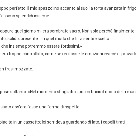
ppo perfetto: il mio spazzolino accanto al suo, la torta avanzata in frigo
fossimo splendidi insieme.
 eppure quel giorno mi era sembrato sacro. Non solo perché finalmente
to, solido, presente… in quel modo che ti fa sentire scelta.
 so che insieme potremmo essere fortissimi.»
 era troppo controllato, come se recitasse le emozioni invece di provarl
con frasi mozzate.
ispose soltanto: «Nel momento sbagliato», poi mi baciò il dorso della ma
 passato dov’era fosse una forma di rispetto.
adita in un cassetto: lei sorrideva guardando di lato, i capelli tirati