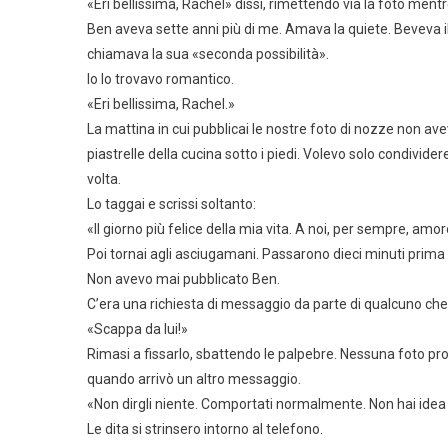
«Eri bellissima, Rachel» dissi, rimettendo via la foto mentr
Ben aveva sette anni più di me. Amava la quiete. Beveva i
chiamava la sua «seconda possibilità».
Io lo trovavo romantico.
«Eri bellissima, Rachel.»
La mattina in cui pubblicai le nostre foto di nozze non av
piastrelle della cucina sotto i piedi. Volevo solo condivi
volta.
Lo taggai e scrissi soltanto:
«Il giorno più felice della mia vita. A noi, per sempre, amo
Poi tornai agli asciugamani. Passarono dieci minuti prima c
Non avevo mai pubblicato Ben.
C’era una richiesta di messaggio da parte di qualcuno che
«Scappa da lui!»
Rimasi a fissarlo, sbattendo le palpebre. Nessuna foto pr
quando arrivò un altro messaggio.
«Non dirgli niente. Comportati normalmente. Non hai idea di
Le dita si strinsero intorno al telefono.