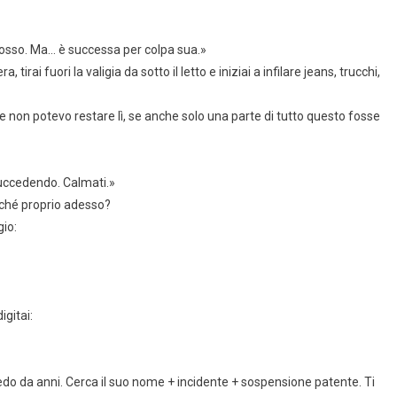
dosso. Ma… è successa per colpa sua.»
rai fuori la valigia da sotto il letto e iniziai a infilare jeans, trucchi,
on potevo restare lì, se anche solo una parte di tutto questo fosse
 succedendo. Calmati.»
rché proprio adesso?
gio:
igitai:
do da anni. Cerca il suo nome + incidente + sospensione patente. Ti