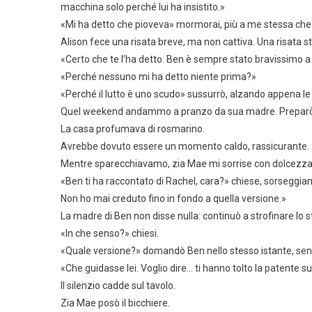
macchina solo perché lui ha insistito.»
«Mi ha detto che pioveva» mormorai, più a me stessa che a l
Alison fece una risata breve, ma non cattiva. Una risata 
«Certo che te l’ha detto. Ben è sempre stato bravissimo a 
«Perché nessuno mi ha detto niente prima?»
«Perché il lutto è uno scudo» sussurrò, alzando appena le 
Quel weekend andammo a pranzo da sua madre. Preparò pas
La casa profumava di rosmarino.
Avrebbe dovuto essere un momento caldo, rassicurante.
Mentre sparecchiavamo, zia Mae mi sorrise con dolcezza
«Ben ti ha raccontato di Rachel, cara?» chiese, sorseggi
Non ho mai creduto fino in fondo a quella versione.»
La madre di Ben non disse nulla: continuò a strofinare lo s
«In che senso?» chiesi.
«Quale versione?» domandò Ben nello stesso istante, senza
«Che guidasse lei. Voglio dire… ti hanno tolto la patente s
Il silenzio cadde sul tavolo.
Zia Mae posò il bicchiere.