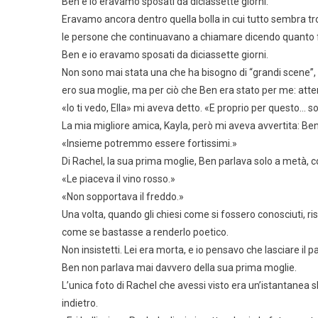
Ben e io eravamo sposati da diciassette giorni.
Eravamo ancora dentro quella bolla in cui tutto sembra tro
le persone che continuavano a chiamare dicendo quanto 
Ben e io eravamo sposati da diciassette giorni.
Non sono mai stata una che ha bisogno di “grandi scene”,
ero sua moglie, ma per ciò che Ben era stato per me: atten
«Io ti vedo, Ella» mi aveva detto. «E proprio per questo…
La mia migliore amica, Kayla, però mi aveva avvertita: Ben
«Insieme potremmo essere fortissimi.»
Di Rachel, la sua prima moglie, Ben parlava solo a metà, 
«Le piaceva il vino rosso.»
«Non sopportava il freddo.»
Una volta, quando gli chiesi come si fossero conosciuti, r
come se bastasse a renderlo poetico.
Non insistetti. Lei era morta, e io pensavo che lasciare il
Ben non parlava mai davvero della sua prima moglie.
L’unica foto di Rachel che avessi visto era un’istantanea sbi
indietro.