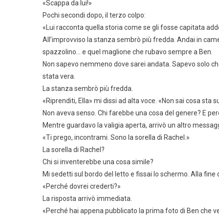
«Scappa da lui!»
Pochi secondi dopo, il terzo colpo:
«Lui racconta quella storia come se gli fosse capitata ad
All’improvviso la stanza sembrò più fredda. Andai in camera, ti
spazzolino… e quel maglione che rubavo sempre a Ben.
Non sapevo nemmeno dove sarei andata. Sapevo solo che n
stata vera.
La stanza sembrò più fredda.
«Riprenditi, Ella» mi dissi ad alta voce. «Non sai cosa sta
Non aveva senso. Chi farebbe una cosa del genere? E pe
Mentre guardavo la valigia aperta, arrivò un altro messag
«Ti prego, incontrami. Sono la sorella di Rachel.»
La sorella di Rachel?
Chi si inventerebbe una cosa simile?
Mi sedetti sul bordo del letto e fissai lo schermo. Alla fine d
«Perché dovrei crederti?»
La risposta arrivò immediata.
«Perché hai appena pubblicato la prima foto di Ben che ve