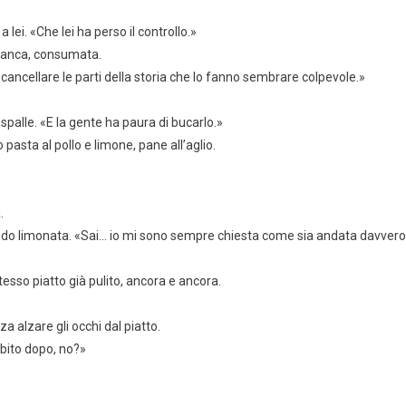
ei. «Che lei ha perso il controllo.»
stanca, consumata.
cancellare le parti della storia che lo fanno sembrare colpevole.»
spalle. «E la gente ha paura di bucarlo.»
ta al pollo e limone, pane all’aglio.
.
ando limonata. «Sai… io mi sono sempre chiesta come sia andata davvero
tesso piatto già pulito, ancora e ancora.
 alzare gli occhi dal piatto.
ubito dopo, no?»