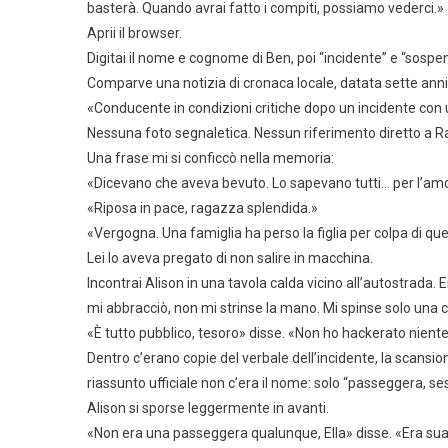
basterà. Quando avrai fatto i compiti, possiamo vederci.»
Aprii il browser.
Digitai il nome e cognome di Ben, poi “incidente” e “sospe
Comparve una notizia di cronaca locale, datata sette anni
«Conducente in condizioni critiche dopo un incidente con 
Nessuna foto segnaletica. Nessun riferimento diretto a Ra
Una frase mi si conficcò nella memoria:
«Dicevano che aveva bevuto. Lo sapevano tutti… per l’amor 
«Riposa in pace, ragazza splendida.»
«Vergogna. Una famiglia ha perso la figlia per colpa di q
Lei lo aveva pregato di non salire in macchina.
Incontrai Alison in una tavola calda vicino all’autostrada. 
mi abbracciò, non mi strinse la mano. Mi spinse solo una ca
«È tutto pubblico, tesoro» disse. «Non ho hackerato nien
Dentro c’erano copie del verbale dell’incidente, la scansio
riassunto ufficiale non c’era il nome: solo “passeggera, s
Alison si sporse leggermente in avanti.
«Non era una passeggera qualunque, Ella» disse. «Era sua m