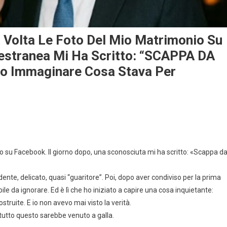
 Volta Le Foto Del Mio Matrimonio Su
’estranea Mi Ha Scritto: “SCAPPA DA
vo Immaginare Cosa Stava Per
io su Facebook. Il giorno dopo, una sconosciuta mi ha scritto: «Scappa d
nte, delicato, quasi “guaritore”. Poi, dopo aver condiviso per la prima
ile da ignorare. Ed è lì che ho iniziato a capire una cosa inquietante:
truite. E io non avevo mai visto la verità.
 tutto questo sarebbe venuto a galla.