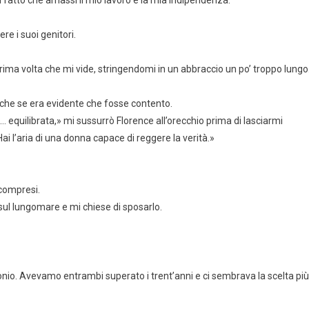
l fatto che amassi il mio lavoro e la mia indipendenza.
e i suoi genitori.
ima volta che mi vide, stringendomi in un abbraccio un po’ troppo lungo
he se era evidente che fosse contento.
equilibrata,» mi sussurrò Florence all’orecchio prima di lasciarmi
 l’aria di una donna capace di reggere la verità.»
 compresi.
sul lungomare e mi chiese di sposarlo.
io. Avevamo entrambi superato i trent’anni e ci sembrava la scelta più