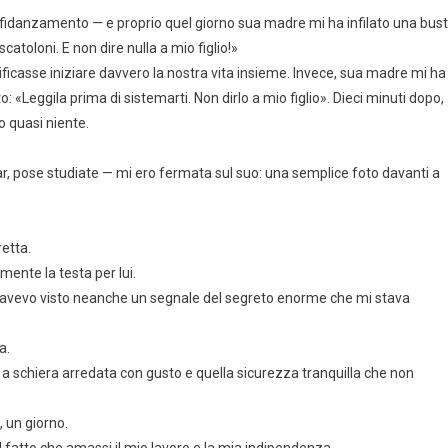
o fidanzamento — e proprio quel giorno sua madre mi ha infilato una bus
catoloni. E non dire nulla a mio figlio!»
ficasse iniziare davvero la nostra vita insieme. Invece, sua madre mi ha
 «Leggila prima di sistemarti. Non dirlo a mio figlio». Dieci minuti dopo,
 quasi niente.
l bar, pose studiate — mi ero fermata sul suo: una semplice foto davanti a
retta.
ente la testa per lui.
n avevo visto neanche un segnale del segreto enorme che mi stava
a.
a a schiera arredata con gusto e quella sicurezza tranquilla che non
, un giorno.