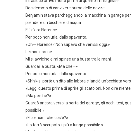
Il trasloco arrivò molto prima di quanto immaginassi.
Decidemmo di convivere prima delle nozze.
Benjamin stava parcheggiando la macchina in garage per to
prendere un bicchiere d’acqua.
E lì c’era Florence.
Per poco non urlai dallo spavento.
«Oh— Florence? Non sapevo che venissi oggi.»
Lei non sorrise.
Mi si avvicinò e mi spinse una busta tra le mani.
Guardai la busta. «Ma che—»
Per poco non urlai dallo spavento.
«Shh!» si portò un dito alle labbra e lanciò un’occhiata ver
«Leggi questo prima di aprire gli scatoloni. Non dire niente 
«Ma perché?»
Guardò ancora verso la porta del garage, gli occhi tesi, quasi
possibile.»
«Florence… che cos’è?»
«Lo terrò occupato il più a lungo possibile.»