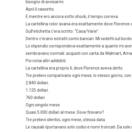
bisogno di avvisarmi.
Aprii il cassetto.
E mentre ero ancora sotto shock, il tempo correva.
La cartellina color avana era esattamente dove Florence 
Sull’etichetta c’era scritto: “Casa/Varie”.
Dentro c’erano estratti conto bancari. Mi sedetti sul bordo
Lo stipendio corrispondeva esattamente a quanto mi avev
sembravano normali: acquisti con carta da Walmart, Amaz
Poi notai altri addebiti.
La cartellina era proprio lì, dove Florence aveva detto.
Tre prelievi comparivano ogni mese, lo stesso giorno, con g
2.840 dollari.
1.125 dollari.
760 dollari.
Ogni singolo mese.
Quasi 5.000 dollari al mese. Dove finivano?
Tre prelievi identici, ogni mese, stessa data.
Le causali riportavano solo codici e nomi troncati. Da sole