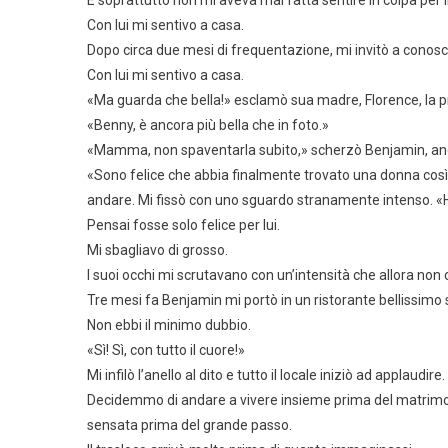
E soprattutto non mi aveva mai fatta sentire in colpa per i
Con lui mi sentivo a casa.
Dopo circa due mesi di frequentazione, mi invitò a conoscer
Con lui mi sentivo a casa.
«Ma guarda che bella!» esclamò sua madre, Florence, la pr
«Benny, è ancora più bella che in foto.»
«Mamma, non spaventarla subito,» scherzò Benjamin, anc
«Sono felice che abbia finalmente trovato una donna così… 
andare. Mi fissò con uno sguardo stranamente intenso. «Hai
Pensai fosse solo felice per lui.
Mi sbagliavo di grosso.
I suoi occhi mi scrutavano con un’intensità che allora non
Tre mesi fa Benjamin mi portò in un ristorante bellissimo 
Non ebbi il minimo dubbio.
«Sì! Sì, con tutto il cuore!»
Mi infilò l’anello al dito e tutto il locale iniziò ad applaudire.
Decidemmo di andare a vivere insieme prima del matrimon
sensata prima del grande passo.