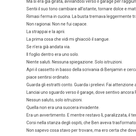
Ma si era già girata, avviandosi verso il garage per raggi
Sentii il suo tono cambiare all’istante, tornare dolce e m
Rimasi ferma in cucina. La busta tremava leggermente tra
Non ragionai. Non ne fui capace.
La strappai e la aprii.
La prima cosa che vidi mi ghiacciò il sangue.
Se n’era già andata via.
Il foglio dentro era uno solo.
Niente saluti. Nessuna spiegazione. Solo istruzioni.
Apri il cassetto in basso della scrivania di Benjamin e cerc
piace sentirsi ordinato.
Guarda gli estratti conto. Guarda i prelievi. Fai attenzione a
Lanciai uno sguardo verso il garage, dove sentivo ancora 
Nessun saluto, solo istruzioni.
Quella non era una suocera invadente.
Era un avvertimento. E mentre restavo lì, paralizzata, il 
Corsi nella stanza degli ospiti, che Ben aveva trasformato i
Non sapevo cosa stavo per trovare, ma ero certa che dove