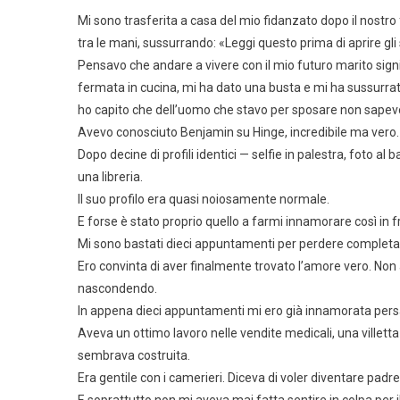
Mi sono trasferita a casa del mio fidanzato dopo il nostr
tra le mani, sussurrando: «Leggi questo prima di aprire gli s
Pensavo che andare a vivere con il mio futuro marito signi
fermata in cucina, mi ha dato una busta e mi ha sussurrato:
ho capito che dell’uomo che stavo per sposare non sapevo
Avevo conosciuto Benjamin su Hinge, incredibile ma vero.
Dopo decine di profili identici — selfie in palestra, foto a
una libreria.
Il suo profilo era quasi noiosamente normale.
E forse è stato proprio quello a farmi innamorare così in f
Mi sono bastati dieci appuntamenti per perdere completam
Ero convinta di aver finalmente trovato l’amore vero. No
nascondendo.
In appena dieci appuntamenti mi ero già innamorata pers
Aveva un ottimo lavoro nelle vendite medicali, una villett
sembrava costruita.
Era gentile con i camerieri. Diceva di voler diventare padre