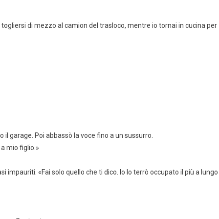
gliersi di mezzo al camion del trasloco, mentre io tornai in cucina per
so il garage. Poi abbassò la voce fino a un sussurro.
a mio figlio.»
 impauriti. «Fai solo quello che ti dico. Io lo terrò occupato il più a lungo