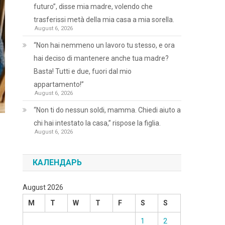
futuro”, disse mia madre, volendo che
trasferissi metà della mia casa a mia sorella.
August 6, 2026
“Non hai nemmeno un lavoro tu stesso, e ora
hai deciso di mantenere anche tua madre?
Basta! Tutti e due, fuori dal mio
appartamento!”
August 6, 2026
“Non ti do nessun soldi, mamma. Chiedi aiuto a
chi hai intestato la casa,” rispose la figlia.
August 6, 2026
КАЛЕНДАРЬ
August 2026
M
T
W
T
F
S
S
1
2