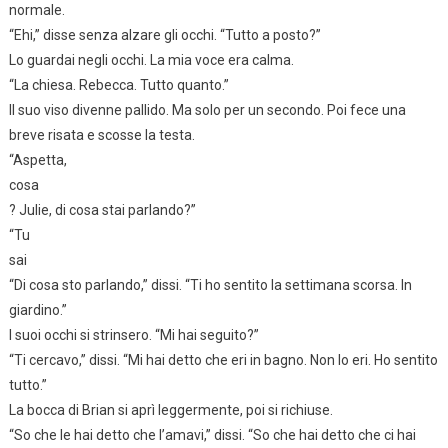
normale.
“Ehi,” disse senza alzare gli occhi. “Tutto a posto?”
Lo guardai negli occhi. La mia voce era calma.
“La chiesa. Rebecca. Tutto quanto.”
Il suo viso divenne pallido. Ma solo per un secondo. Poi fece una
breve risata e scosse la testa.
“Aspetta,
cosa
? Julie, di cosa stai parlando?”
“Tu
sai
“Di cosa sto parlando,” dissi. “Ti ho sentito la settimana scorsa. In
giardino.”
I suoi occhi si strinsero. “Mi hai seguito?”
“Ti cercavo,” dissi. “Mi hai detto che eri in bagno. Non lo eri. Ho sentito
tutto.”
La bocca di Brian si aprì leggermente, poi si richiuse.
“So che le hai detto che l’amavi,” dissi. “So che hai detto che ci hai