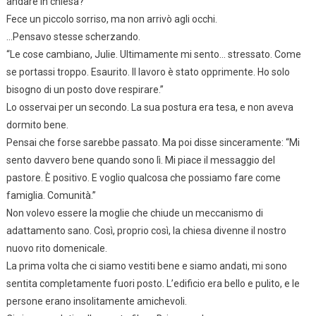
andare in chiesa?”
Fece un piccolo sorriso, ma non arrivò agli occhi.
…Pensavo stesse scherzando.
“Le cose cambiano, Julie. Ultimamente mi sento… stressato. Come
se portassi troppo. Esaurito. Il lavoro è stato opprimente. Ho solo
bisogno di un posto dove respirare.”
Lo osservai per un secondo. La sua postura era tesa, e non aveva
dormito bene.
Pensai che forse sarebbe passato. Ma poi disse sinceramente: “Mi
sento davvero bene quando sono lì. Mi piace il messaggio del
pastore. È positivo. E voglio qualcosa che possiamo fare come
famiglia. Comunità.”
Non volevo essere la moglie che chiude un meccanismo di
adattamento sano. Così, proprio così, la chiesa divenne il nostro
nuovo rito domenicale.
La prima volta che ci siamo vestiti bene e siamo andati, mi sono
sentita completamente fuori posto. L’edificio era bello e pulito, e le
persone erano insolitamente amichevoli.