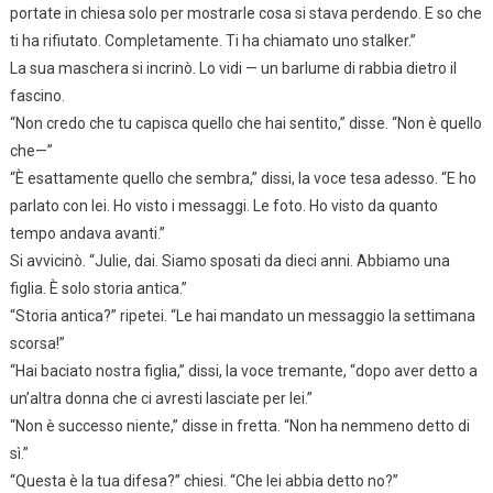
portate in chiesa solo per mostrarle cosa si stava perdendo. E so che
ti ha rifiutato. Completamente. Ti ha chiamato uno stalker.”
La sua maschera si incrinò. Lo vidi — un barlume di rabbia dietro il
fascino.
“Non credo che tu capisca quello che hai sentito,” disse. “Non è quello
che—”
“È esattamente quello che sembra,” dissi, la voce tesa adesso. “E ho
parlato con lei. Ho visto i messaggi. Le foto. Ho visto da quanto
tempo andava avanti.”
Si avvicinò. “Julie, dai. Siamo sposati da dieci anni. Abbiamo una
figlia. È solo storia antica.”
“Storia antica?” ripetei. “Le hai mandato un messaggio la settimana
scorsa!”
“Hai baciato nostra figlia,” dissi, la voce tremante, “dopo aver detto a
un’altra donna che ci avresti lasciate per lei.”
“Non è successo niente,” disse in fretta. “Non ha nemmeno detto di
sì.”
“Questa è la tua difesa?” chiesi. “Che lei abbia detto no?”