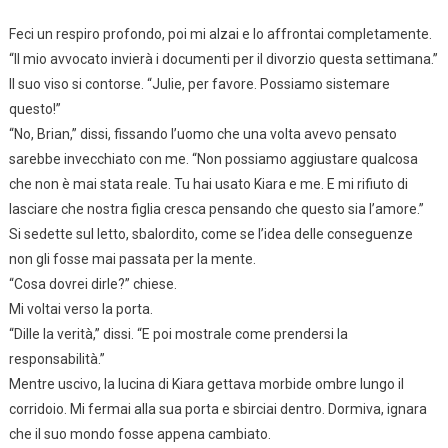
Feci un respiro profondo, poi mi alzai e lo affrontai completamente.
“Il mio avvocato invierà i documenti per il divorzio questa settimana.”
Il suo viso si contorse. “Julie, per favore. Possiamo sistemare
questo!”
“No, Brian,” dissi, fissando l’uomo che una volta avevo pensato
sarebbe invecchiato con me. “Non possiamo aggiustare qualcosa
che non è mai stata reale. Tu hai usato Kiara e me. E mi rifiuto di
lasciare che nostra figlia cresca pensando che questo sia l’amore.”
Si sedette sul letto, sbalordito, come se l’idea delle conseguenze
non gli fosse mai passata per la mente.
“Cosa dovrei dirle?” chiese.
Mi voltai verso la porta.
“Dille la verità,” dissi. “E poi mostrale come prendersi la
responsabilità.”
Mentre uscivo, la lucina di Kiara gettava morbide ombre lungo il
corridoio. Mi fermai alla sua porta e sbirciai dentro. Dormiva, ignara
che il suo mondo fosse appena cambiato.