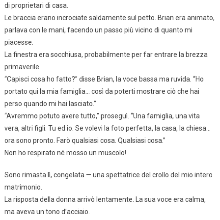
di proprietari di casa.
Le braccia erano incrociate saldamente sul petto. Brian era animato,
parlava con le mani, facendo un passo più vicino di quanto mi
piacesse.
La finestra era socchiusa, probabilmente per far entrare la brezza
primaverile.
“Capisci cosa ho fatto?” disse Brian, la voce bassa ma ruvida. “Ho
portato qui la mia famiglia… così da poterti mostrare ciò che hai
perso quando mi hai lasciato.”
“Avremmo potuto avere tutto,” proseguì. “Una famiglia, una vita
vera, altri figli. Tu ed io. Se volevi la foto perfetta, la casa, la chiesa…
ora sono pronto. Farò qualsiasi cosa. Qualsiasi cosa.”
Non ho respirato né mosso un muscolo!
Sono rimasta lì, congelata — una spettatrice del crollo del mio intero
matrimonio.
La risposta della donna arrivò lentamente. La sua voce era calma,
ma aveva un tono d’acciaio.