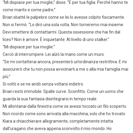
“Mi dispiace per tua moglie,” disse. “E per tua figlia. Perché hanno te
come marito e come padre.”
Brian sbatté le palpebre come se lei lo avesse colpito fisicamente.
Non si fermò. “Lo dirò una sola volta. Non torneremo mai insieme.
Devi smettere di contattarmi. Questa ossessione che hai fin dal
liceo? Non è amore. È inquietante. Al livello di uno stalker.”
“Mi dispiace per tua moglie.”
Cercò di interrompere. Lei alzò la mano come un muro.
“Se mi contatterai ancora, presenterò un’ordinanza restrittiva. E mi
assicurerò che tu non possa avvicinarti a me o alla mia famiglia mai
più.”
Si voltò e se ne andò senza voltarsi indietro.
Brian restò immobile. Spalle curve. Sconfitto. Come un uomo che
guarda la sua fantasia disintegrarsi in tempo reale.
Mi allontanai dalla finestra come se avessi toccato un filo scoperto.
Non ricordo come sono arrivata alla macchina, solo che ho trovato
Kiara a chiacchierare allegramente, completamente intatta
dall’uragano che aveva appena sconvolto il mio mondo. Ho