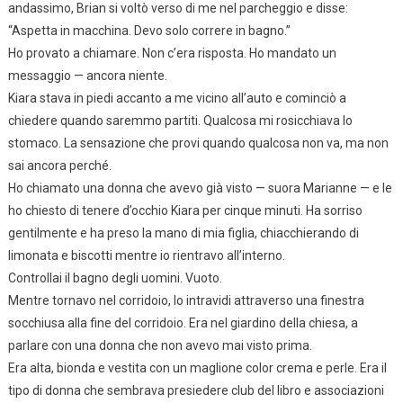
andassimo, Brian si voltò verso di me nel parcheggio e disse:
“Aspetta in macchina. Devo solo correre in bagno.”
Ho provato a chiamare. Non c’era risposta. Ho mandato un
messaggio — ancora niente.
Kiara stava in piedi accanto a me vicino all’auto e cominciò a
chiedere quando saremmo partiti. Qualcosa mi rosicchiava lo
stomaco. La sensazione che provi quando qualcosa non va, ma non
sai ancora perché.
Ho chiamato una donna che avevo già visto — suora Marianne — e le
ho chiesto di tenere d’occhio Kiara per cinque minuti. Ha sorriso
gentilmente e ha preso la mano di mia figlia, chiacchierando di
limonata e biscotti mentre io rientravo all’interno.
Controllai il bagno degli uomini. Vuoto.
Mentre tornavo nel corridoio, lo intravidi attraverso una finestra
socchiusa alla fine del corridoio. Era nel giardino della chiesa, a
parlare con una donna che non avevo mai visto prima.
Era alta, bionda e vestita con un maglione color crema e perle. Era il
tipo di donna che sembrava presiedere club del libro e associazioni