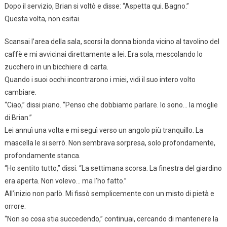
Dopo il servizio, Brian si voltò e disse: “Aspetta qui. Bagno.”
Questa volta, non esitai.
Scansai l’area della sala, scorsi la donna bionda vicino al tavolino del
caffè e mi avvicinai direttamente a lei. Era sola, mescolando lo
zucchero in un bicchiere di carta.
Quando i suoi occhi incontrarono i miei, vidi il suo intero volto
cambiare.
“Ciao,” dissi piano. “Penso che dobbiamo parlare. Io sono… la moglie
di Brian.”
Lei annuì una volta e mi seguì verso un angolo più tranquillo. La
mascella le si serrò. Non sembrava sorpresa, solo profondamente,
profondamente stanca.
“Ho sentito tutto,” dissi. “La settimana scorsa. La finestra del giardino
era aperta. Non volevo… ma l’ho fatto.”
All’inizio non parlò. Mi fissò semplicemente con un misto di pietà e
orrore.
“Non so cosa stia succedendo,” continuai, cercando di mantenere la