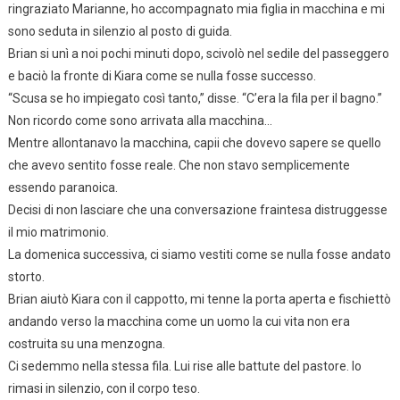
ringraziato Marianne, ho accompagnato mia figlia in macchina e mi
sono seduta in silenzio al posto di guida.
Brian si unì a noi pochi minuti dopo, scivolò nel sedile del passeggero
e baciò la fronte di Kiara come se nulla fosse successo.
“Scusa se ho impiegato così tanto,” disse. “C’era la fila per il bagno.”
Non ricordo come sono arrivata alla macchina…
Mentre allontanavo la macchina, capii che dovevo sapere se quello
che avevo sentito fosse reale. Che non stavo semplicemente
essendo paranoica.
Decisi di non lasciare che una conversazione fraintesa distruggesse
il mio matrimonio.
La domenica successiva, ci siamo vestiti come se nulla fosse andato
storto.
Brian aiutò Kiara con il cappotto, mi tenne la porta aperta e fischiettò
andando verso la macchina come un uomo la cui vita non era
costruita su una menzogna.
Ci sedemmo nella stessa fila. Lui rise alle battute del pastore. Io
rimasi in silenzio, con il corpo teso.