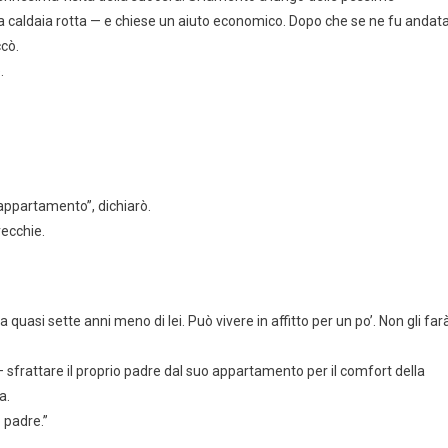
 la caldaia rotta — e chiese un aiuto economico. Dopo che se ne fu andata
cò.
.
 appartamento”, dichiarò.
recchie.
asi sette anni meno di lei. Può vivere in affitto per un po’. Non gli far
 sfrattare il proprio padre dal suo appartamento per il comfort della
a.
 padre.”