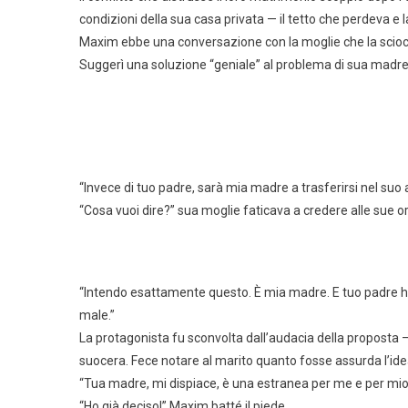
condizioni della sua casa privata — il tetto che perdeva e
Maxim ebbe una conversazione con la moglie che la scioc
Suggerì una soluzione “geniale” al problema di sua madre
“Invece di tuo padre, sarà mia madre a trasferirsi nel suo
“Cosa vuoi dire?” sua moglie faticava a credere alle sue o
“Intendo esattamente questo. È mia madre. E tuo padre ha qu
male.”
La protagonista fu sconvolta dall’audacia della proposta —
suocera. Fece notare al marito quanto fosse assurda l’ide
“Tua madre, mi dispiace, è una estranea per me e per mio
“Ho già deciso!” Maxim batté il piede.