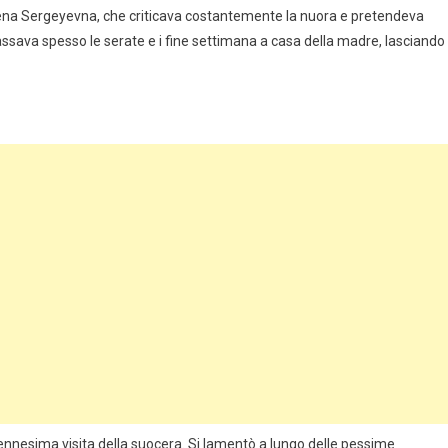
Elena Sergeyevna, che criticava costantemente la nuora e pretendeva
ava spesso le serate e i fine settimana a casa della madre, lasciando
l’ennesima visita della suocera. Si lamentò a lungo delle pessime