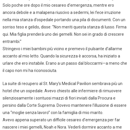
Solo poche ore dopo il mio cesareo d’emergenza, mentre ero
ancora debole e a malapena riuscivo a sedermi, lei fece irruzione
nella mia stanza d’ospedale portando una pila di documenti. Con un
sorriso teso e gelido, disse: “Non meriti questa stanza di lusso. Firma
qui. Mia figlia prenderà uno dei gemelli. Non sei in grado di crescere
entrambi.”
Stringevo i miei bambini più vicino e premevo il pulsante d’allarme
accanto al mio letto. Quando la sicurezza è accorsa, ha iniziato a
urlare che ero instabile. Erano a un passo dal bloccarmi—a meno che
il capo non mi ha riconosciuta.
La suite di recupero al St. Mary’s Medical Pavilion sembrava più un
hotel che un ospedale. Avevo chiesto alle infermiere di rimuovere
silenziosamente i sontuosi mazzi di fiori inviati dalla Procura e
persino dalla Corte Suprema. Dovevo mantenere l’illusione di essere
una “moglie senza lavoro” con la famiglia di mio marito.
Avevo appena superato un difficile cesareo d’emergenza per far
nascere i miei gemelli, Noah e Nora. Vederli dormire accanto a me