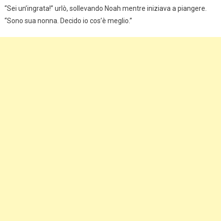
“Sei un’ingrata!” urlò, sollevando Noah mentre iniziava a piangere.
“Sono sua nonna. Decido io cos’è meglio.”