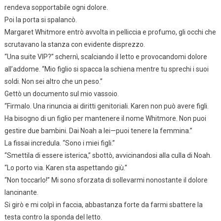
rendeva sopportabile ogni dolore.
Poi la porta si spalancò.
Margaret Whitmore entrò avvolta in pelliccia e profumo, gli occhi che
scrutavano la stanza con evidente disprezzo.
“Una suite VIP?” schernì, scalciando il letto e provocandomi dolore
all’addome. “Mio figlio si spacca la schiena mentre tu sprechi i suoi
soldi. Non sei altro che un peso.”
Gettò un documento sul mio vassoio.
“Firmalo. Una rinuncia ai diritti genitoriali. Karen non può avere figli.
Ha bisogno di un figlio per mantenere il nome Whitmore. Non puoi
gestire due bambini. Dai Noah a lei—puoi tenere la femmina.”
La fissai incredula. “Sono i miei figli.”
“Smettila di essere isterica,” sbottò, avvicinandosi alla culla di Noah.
“Lo porto via. Karen sta aspettando giù.”
“Non toccarlo!” Mi sono sforzata di sollevarmi nonostante il dolore
lancinante.
Si girò e mi colpì in faccia, abbastanza forte da farmi sbattere la
testa contro la sponda del letto.