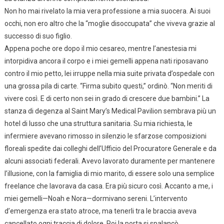
Non ho mai rivelato la mia vera professione a mia suocera. Ai suoi
occhi, non ero altro che la “moglie disoccupata” che viveva grazie al
successo di suo figlio.
Appena poche ore dopo il mio cesareo, mentre l’anestesia mi
intorpidiva ancora il corpo e i miei gemelli appena nati riposavano
contro il mio petto, lei irruppe nella mia suite privata d’ospedale con
una grossa pila di carte. “Firma subito questi,” ordinò. “Non meriti di
vivere così. E di certo non sei in grado di crescere due bambini.” La
stanza di degenza al Saint Mary’s Medical Pavilion sembrava più un
hotel di lusso che una struttura sanitaria. Su mia richiesta, le
infermiere avevano rimosso in silenzio le sfarzose composizioni
floreali spedite dai colleghi dell’Ufficio del Procuratore Generale e da
alcuni associati federali. Avevo lavorato duramente per mantenere
l’illusione, con la famiglia di mio marito, di essere solo una semplice
freelance che lavorava da casa. Era più sicuro così. Accanto a me, i
miei gemelli—Noah e Nora—dormivano sereni. L’intervento
d’emergenza era stato atroce, ma tenerli tra le braccia aveva
cancellato ogni traccia di dolore. Poi la porta si spalancò