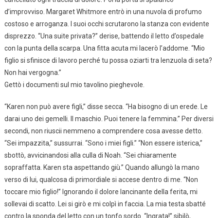
d’improvviso. Margaret Whitmore entrò in una nuvola di profumo
costoso e arroganza. I suoi occhi scrutarono la stanza con evidente
disprezzo. “Una suite privata?” derise, battendo il letto d’ospedale
con la punta della scarpa. Una fitta acuta mi lacerò l’addome. “Mio
figlio si sfinisce di lavoro perché tu possa oziarti tra lenzuola di seta?
Non hai vergogna.”
Gettò i documenti sul mio tavolino pieghevole.
“Karen non può avere figli,” disse secca. “Ha bisogno di un erede. Le
darai uno dei gemelli. Il maschio. Puoi tenere la femmina.” Per diversi
secondi, non riuscii nemmeno a comprendere cosa avesse detto.
“Sei impazzita,” sussurrai. “Sono i miei figli.” “Non essere isterica,”
sbottò, avvicinandosi alla culla di Noah. “Sei chiaramente
sopraffatta. Karen sta aspettando giù.” Quando allungò la mano
verso di lui, qualcosa di primordiale si accese dentro di me. “Non
toccare mio figlio!” Ignorando il dolore lancinante della ferita, mi
sollevai di scatto. Lei si girò e mi colpì in faccia. La mia testa sbatté
contro la sponda del letto con un tonfo sordo. “Ingrata!” sibilò,