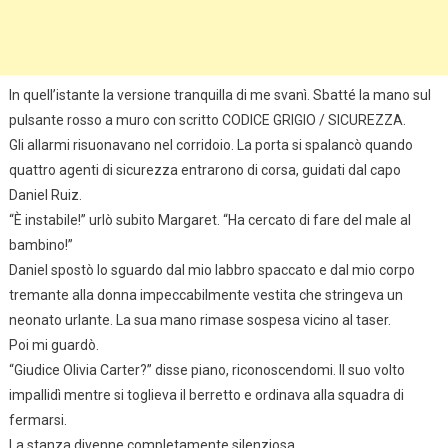
In quell’istante la versione tranquilla di me svanì. Sbatté la mano sul
pulsante rosso a muro con scritto CODICE GRIGIO / SICUREZZA.
Gli allarmi risuonavano nel corridoio. La porta si spalancò quando
quattro agenti di sicurezza entrarono di corsa, guidati dal capo
Daniel Ruiz.
“È instabile!” urlò subito Margaret. “Ha cercato di fare del male al
bambino!”
Daniel spostò lo sguardo dal mio labbro spaccato e dal mio corpo
tremante alla donna impeccabilmente vestita che stringeva un
neonato urlante. La sua mano rimase sospesa vicino al taser.
Poi mi guardò.
“Giudice Olivia Carter?” disse piano, riconoscendomi. Il suo volto
impallidì mentre si toglieva il berretto e ordinava alla squadra di
fermarsi.
La stanza divenne completamente silenziosa.