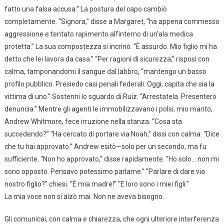
fatto una falsa accusa.” La postura del capo cambiò
completamente. “Signora,” disse a Margaret, “ha appena commesso
aggressione e tentato rapimento all’interno di un’ala medica
protetta.” La sua compostezza si incrinò. “È assurdo. Mio figlio mi ha
detto che lei lavora da casa.” “Per ragioni di sicurezza,” risposi con
calma, tamponandomi il sangue dal labbro, “mantengo un basso
profilo pubblico. Presiedo casi penali federali. Oggi, capita che sia la
vittima di uno.” Sostenni lo sguardo di Ruiz. “Arrestatela. Presenterò
denuncia.” Mentre gli agenti le immobilizzavano i polsi, mio marito,
Andrew Whitmore, fece irruzione nella stanza. “Cosa sta
succedendo?” “Ha cercato di portare via Noah,” dissi con calma. “Dice
che tu hai approvato.” Andrew esitò—solo per un secondo, ma fu
sufficiente. “Non ho approvato,” disse rapidamente. “Ho solo… non mi
sono opposto. Pensavo potessimo parlarne.” “Parlare di dare via
nostro figlio?” chiesi. “È mia madre!” “E loro sono i miei figli.”
La mia voce non si alzò mai. Non ne aveva bisogno.
Gli comunicai, con calma e chiarezza, che ogni ulteriore interferenza