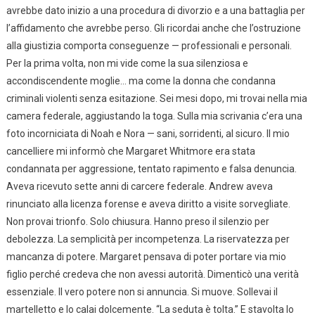
avrebbe dato inizio a una procedura di divorzio e a una battaglia per
l’affidamento che avrebbe perso. Gli ricordai anche che l’ostruzione
alla giustizia comporta conseguenze — professionali e personali.
Per la prima volta, non mi vide come la sua silenziosa e
accondiscendente moglie… ma come la donna che condanna
criminali violenti senza esitazione. Sei mesi dopo, mi trovai nella mia
camera federale, aggiustando la toga. Sulla mia scrivania c’era una
foto incorniciata di Noah e Nora — sani, sorridenti, al sicuro. Il mio
cancelliere mi informò che Margaret Whitmore era stata
condannata per aggressione, tentato rapimento e falsa denuncia.
Aveva ricevuto sette anni di carcere federale. Andrew aveva
rinunciato alla licenza forense e aveva diritto a visite sorvegliate.
Non provai trionfo. Solo chiusura. Hanno preso il silenzio per
debolezza. La semplicità per incompetenza. La riservatezza per
mancanza di potere. Margaret pensava di poter portare via mio
figlio perché credeva che non avessi autorità. Dimenticò una verità
essenziale. Il vero potere non si annuncia. Si muove. Sollevai il
martelletto e lo calai dolcemente. “La seduta è tolta.” E stavolta lo