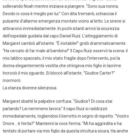
sollevando Noah mentre iniziava a piangere. “Sono sua nonna.
Decido io cosa è meglio per lui.” Con dita tremanti, schiacciai il
pulsante d’allarme emergenza montato vicino al letto. Le sirene si
attivarono immediatamente. In pochi istanti arrivò la sicurezza
dell’ospedale guidata dal capo Daniel Ruiz. L’atteggiamento di
Margaret cambiò all’istante. “È instabile!” gridò drammaticamente.
“Ha cercato di far male al bambino!” Il Capo Ruiz osservò la scena: il
mio labbro spaccato, il mio stato fragile dopo l’intervento, poi la
donna elegantemente vestita che stringeva mio figlio in lacrime.
Incrociò il mio sguardo. Si bloccò all’istante. “Giudice Carter?”
mormorò.
La stanza divenne silenziosa.
Margaret sbatté le palpebre confusa. “Giudice? Di cosa stai
parlando? Lei nemmeno lavora.” Il capo Ruiz si raddrizzò
immediatamente, togliendosi il berretto in segno di rispetto. “Vostro
Onore… è ferita?” Mantenni la voce ferma. “Mi ha aggredita e ha
tentato di portare via mio figlio da questa struttura sicura. Ha anche