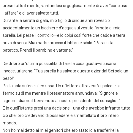
prese tutto il merito, vantandosi orgogliosamente di aver “concluso
l’affare” e di aver salvato tutti.
Durante la serata di gala, mio figlio di cinque anni rovesciò
accidentalmente un bicchiere d’acqua sul vestito firmato di mia
sorella. Lei perse il controllo—e lo colpì così forte che cadde a terra
privo di sensi. Mia madre arricciò il labbro e sibilò: “Parassita
patetico. Prendi il bambino e vattene.”
Diedi loro un’ultima possibilità di fare la cosa giusta—scusarsi.
Invece, urlarono: “Tua sorella ha salvato questa azienda! Sei solo un
peso!”
Poi la sala si fece silenziosa. Un riflettore attraversò il palco e si
fermò su di me mentre il presentatore annunciava: “Signore e
signori… diamo il benvenuto al nostro presidente del consiglio…”
E in quell’istante presi una decisione—una che avrebbe infranto tutto
ciò che loro credevano di possedere e smantellato il loro intero
mondo.
Non ho mai detto ai miei genitori che ero stato io a trasferire la