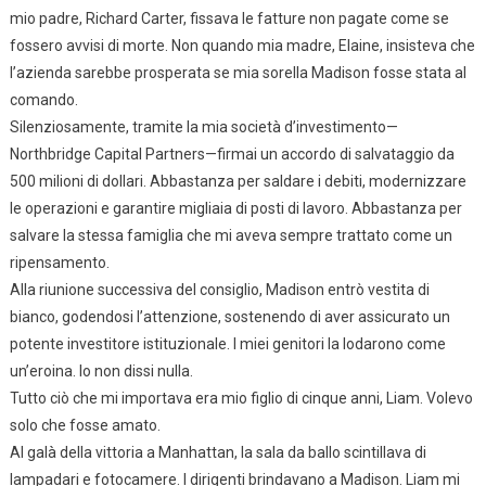
mio padre, Richard Carter, fissava le fatture non pagate come se
fossero avvisi di morte. Non quando mia madre, Elaine, insisteva che
l’azienda sarebbe prosperata se mia sorella Madison fosse stata al
comando.
Silenziosamente, tramite la mia società d’investimento—
Northbridge Capital Partners—firmai un accordo di salvataggio da
500 milioni di dollari. Abbastanza per saldare i debiti, modernizzare
le operazioni e garantire migliaia di posti di lavoro. Abbastanza per
salvare la stessa famiglia che mi aveva sempre trattato come un
ripensamento.
Alla riunione successiva del consiglio, Madison entrò vestita di
bianco, godendosi l’attenzione, sostenendo di aver assicurato un
potente investitore istituzionale. I miei genitori la lodarono come
un’eroina. Io non dissi nulla.
Tutto ciò che mi importava era mio figlio di cinque anni, Liam. Volevo
solo che fosse amato.
Al galà della vittoria a Manhattan, la sala da ballo scintillava di
lampadari e fotocamere. I dirigenti brindavano a Madison. Liam mi