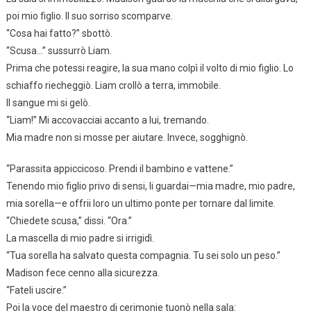
poi mio figlio. Il suo sorriso scomparve.
“Cosa hai fatto?” sbottò.
“Scusa…” sussurrò Liam.
Prima che potessi reagire, la sua mano colpì il volto di mio figlio. Lo
schiaffo riecheggiò. Liam crollò a terra, immobile.
Il sangue mi si gelò.
“Liam!” Mi accovacciai accanto a lui, tremando.
Mia madre non si mosse per aiutare. Invece, sogghignò.
“Parassita appiccicoso. Prendi il bambino e vattene.”
Tenendo mio figlio privo di sensi, li guardai—mia madre, mio padre,
mia sorella—e offrii loro un ultimo ponte per tornare dal limite.
“Chiedete scusa,” dissi. “Ora.”
La mascella di mio padre si irrigidì.
“Tua sorella ha salvato questa compagnia. Tu sei solo un peso.”
Madison fece cenno alla sicurezza.
“Fateli uscire.”
Poi la voce del maestro di cerimonie tuonò nella sala: