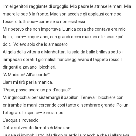
I miei genitori raggiante di orgoglio. Mio padre le strinse le mani. Mia
madre le baciò la fronte. Madison accolse gli applausi come se
fossero tutti suoi—come se io non esistessi.
Mi ripetevo che non importava. L’unica cosa che contava era mio
figlio, Liam—cinque anni, con grandi occhi marroni e le scuse più
dolci. Volevo solo che lo amassero.
Al gala della vittoria a Manhattan, la sala da ballo brillava sotto i
lampadari dorati. I giornalisti fiancheggiavano il tappeto rosso. I
dirigenti alzavano i bicchieri.
“A Madison! All’accordo!”
Liam mi tirò per la manica.
“Papà, posso avere un po’ d’acqua?”
Mi inginocchiai per sistemargli il papillon. Teneva il bicchiere con
entrambe le mani, cercando così tanto di sembrare grande. Poi un
fotografo lo spinse—e inciampò.
L’acqua si rovesciò.
Dritta sul vestito firmato di Madison.
La sala si immobilizzò. Madison guardò la macchia che si allargava,