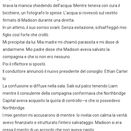
tirava la manica chiedendo dell’acqua. Mentre teneva con cura il
bicchiere, un fotografo lo spinse. L’acqua si rovesciò sul vestito
firmato di Madison durante una diretta.
In un attimo, il suo sorriso svanì. Senza esitazione, schiaffeggiò mio
figlio così forte che crollò.
Mi precipitai da lui. Mia madre mi chiamò parassita e mi disse di
andarmene. Mio padre disse che Madison aveva salvato la
compagnia e che io non ero nessuno.
Poi il riflettore si spostò.
Il conduttore annunciò il nuovo presidente del consiglio: Ethan Carter.
Io.
La confusione si diffuse nella sala. Salii sul palco tenendo Liam
mentre il consulente della compagnia confermava che Northbridge
Capital aveva acquisito la quota di controllo—e che io possedevo
Northbridge.
I miei genitori mi accusarono di mentire. Io rivelai con calma la verità:
avevo finanziato e strutturato l’intero salvataggio. Madison si era
presa il merito di un accordo che non aveva capito.