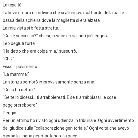
La rigidità.
La lieve ombra di un livido che si allungava sul bordo della parte
bassa della schiena dove la maglietta si era alzata.
La mia vista si è fatta stretta.
“Cos’è successo?” chiesi, la voce ormai non più leggera.
Leo deglutì forte.
“Ha detto che era colpa mia,” sussurrò.
“Chi?”
Fissò il pavimento.
“La mamma.”
La stanza sembrò improvvisamente senza aria.
“Cosa ha detto?”
“Se te lo dicessi… ti arrabbieresti. E se ti arrabbiassi, le cose
peggiorerebbero.”
Peggio.
Per un attimo ho rivisto ogni udienza in tribunale. Ogni avvertimento
del giudice sulla “collaborazione genitoriale.” Ogni volta che avevo
morso la lingua per mantenere la pace.