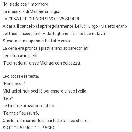
“Mi siedo così,” mormorò.
La mascella di Michael si irrigidì.
LA CENA PER CUI NON SI VOLEVA SEDERE
A casa, il cancello si aprì regolarmente. Le luci lungo il vialetto erano
soffuse e accoglienti — dettagli che di solito Leo notava.
Stasera a malapena ci ha fatto caso.
La cena era pronta. I piatti erano apparecchiati.
Leo rimase in piedi.
“Puoi sederti,” disse Michael con dolcezza.
Leo scosse la testa.
“Non posso.”
Michael si inginocchiò per essere al suo livello.
“Leo.”
Le lacrime arrivarono subito.
“Fa male,” sussurrò.
Quello fu il momento in cui tutto si fece chiaro.
SOTTO LA LUCE DEL BAGNO