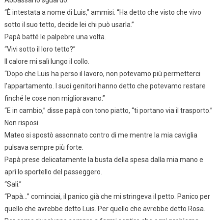
“È intestata a nome di Luis,” ammisi. “Ha detto che visto che vivo
sotto il suo tetto, decide lei chi può usarla.”
Papà batté le palpebre una volta.
“Vivi sotto il loro tetto?”
Il calore mi salì lungo il collo.
“Dopo che Luis ha perso il lavoro, non potevamo più permetterci
l’appartamento. I suoi genitori hanno detto che potevamo restare
finché le cose non miglioravano.”
“E in cambio,” disse papà con tono piatto, “ti portano via il trasporto.”
Non risposi.
Mateo si spostò assonnato contro di me mentre la mia caviglia
pulsava sempre più forte.
Papà prese delicatamente la busta della spesa dalla mia mano e
aprì lo sportello del passeggero.
“Sali.”
“Papà…” cominciai, il panico già che mi stringeva il petto. Panico per
quello che avrebbe detto Luis. Per quello che avrebbe detto Rosa.