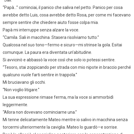
“Papà…” cominciai, il panico che saliva nel petto. Panico per cosa
avrebbe detto Luis, cosa avrebbe detto Rosa, per come mi facevano
sempre sentire che chiedere aiuto fosse colpa mia.
Papà mi interruppe senza alzare la voce.
“Camila. Sali in macchina. Stasera risolviamo tutto.”
Qualcosa nel suo tono—fermo e sicuro—mi strinse la gola. Esitai
comunque. La paura era diventata un’abitudine.
Si avvicinò e abbassò la voce così che solo io potessi sentire.
“Tesoro, stai zoppicando per strada con mio nipote in braccio perché
qualcuno vuole farti sentire in trappola.”
Mi bruciavano gli occhi.
“Non voglio litigare.”
La sua espressione rimase ferma, ma la voce si ammorbidì
leggermente.
“Allora non dovevano cominciarne una.”
Mi tenne delicatamente Mateo mentre io salivo in macchina senza
torcermi ulteriormente la caviglia. Mateo lo guardò—e sorrise.