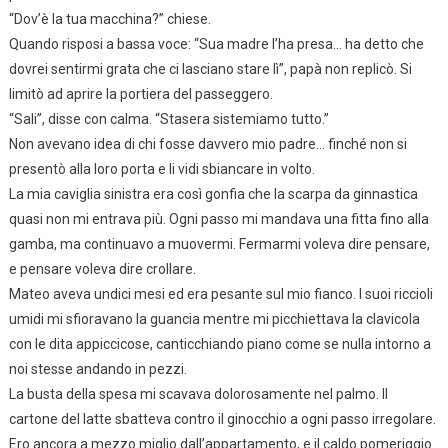
“Dov’è la tua macchina?” chiese.
Quando risposi a bassa voce: “Sua madre l’ha presa… ha detto che
dovrei sentirmi grata che ci lasciano stare lì”, papà non replicò. Si
limitò ad aprire la portiera del passeggero.
“Sali”, disse con calma. “Stasera sistemiamo tutto.”
Non avevano idea di chi fosse davvero mio padre… finché non si
presentò alla loro porta e li vidi sbiancare in volto.
La mia caviglia sinistra era così gonfia che la scarpa da ginnastica
quasi non mi entrava più. Ogni passo mi mandava una fitta fino alla
gamba, ma continuavo a muovermi. Fermarmi voleva dire pensare,
e pensare voleva dire crollare.
Mateo aveva undici mesi ed era pesante sul mio fianco. I suoi riccioli
umidi mi sfioravano la guancia mentre mi picchiettava la clavicola
con le dita appiccicose, canticchiando piano come se nulla intorno a
noi stesse andando in pezzi.
La busta della spesa mi scavava dolorosamente nel palmo. Il
cartone del latte sbatteva contro il ginocchio a ogni passo irregolare.
Ero ancora a mezzo miglio dall’appartamento, e il caldo pomeriggio