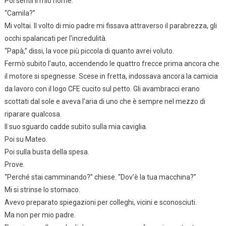
Poi sentii il mio nome.
“Camila?”
Mi voltai. Il volto di mio padre mi fissava attraverso il parabrezza, gli
occhi spalancati per l’incredulità.
“Papà,” dissi, la voce più piccola di quanto avrei voluto.
Fermò subito l’auto, accendendo le quattro frecce prima ancora che
il motore si spegnesse. Scese in fretta, indossava ancora la camicia
da lavoro con il logo CFE cucito sul petto. Gli avambracci erano
scottati dal sole e aveva l’aria di uno che è sempre nel mezzo di
riparare qualcosa.
Il suo sguardo cadde subito sulla mia caviglia.
Poi su Mateo.
Poi sulla busta della spesa.
Prove.
“Perché stai camminando?” chiese. “Dov’è la tua macchina?”
Mi si strinse lo stomaco.
Avevo preparato spiegazioni per colleghi, vicini e sconosciuti.
Ma non per mio padre.