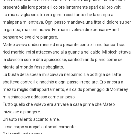
presentò alla loro porta e il colore lentamente sparì dai loro volti.
La mia caviglia sinistra era gonfia così tanto che la scarpa a
malapena mi entrava. Ogni passo mandava una fitta di dolore su per
la gamba, ma continuavo. Fermarmi voleva dire pensare—and
pensare voleva dire piangere.
Mateo aveva undici mesi ed era pesante contro il mio fianco. I suoi
ricci morbidi mi si attaccavano alla guancia nel caldo. Mi picchiettava
la clavicola con le dita appiccicose, canticchiando piano come se
niente al mondo fosse sbagliato.
La busta della spesa mi scavava nel palmo. La bottiglia del latte
sbatteva contro il ginocchio a ogni passo irregolare. Ero ancora a
mezzo miglio dall’appartamento, e il caldo pomeriggio di Monterey
mi schiacciava addosso come un peso.
Tutto quello che volevo era arrivare a casa prima che Mateo
iniziasse a piangere.
Un’auto rallentò accanto a me.
Il mio corpo si irrigidì automaticamente.