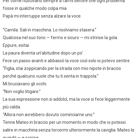
Per come riuscivano sempre a farmi sentire che ogni problema
fosse in qualche modo colpa mia.
Papà mi interruppe senza alzare la voce.
“Camila. Sali in macchina. Lo risolviamo stasera.”
Qualcosa nel suo tono — fermo e sicuro — mi strinse la gola.
Eppure, esitai.
La paura diventa un’abitudine dopo un po’.
Fece un passo avanti e abbassò la voce così solo io potevo sentire.
“Figlia, stai zoppicando per la strada con mio nipote in braccio
perché qualcuno vuole che tu ti senta in trappola.”
Mi bruciavano gli occhi.
“Non voglio litigare.”
La sua espressione non si addolcì, ma la voce si fece leggermente
più calda.
“Allora non avrebbero dovuto cominciarne uno.”
Tenne Mateo in braccio per un momento in modo che io potessi
salire in macchina senza torcermi ulteriormente la caviglia. Mateo lo
guardò — e sorrise.