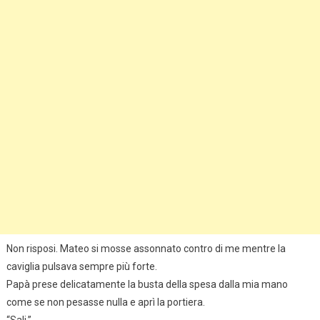
Non risposi. Mateo si mosse assonnato contro di me mentre la
caviglia pulsava sempre più forte.
Papà prese delicatamente la busta della spesa dalla mia mano
come se non pesasse nulla e aprì la portiera.
“Sali.”