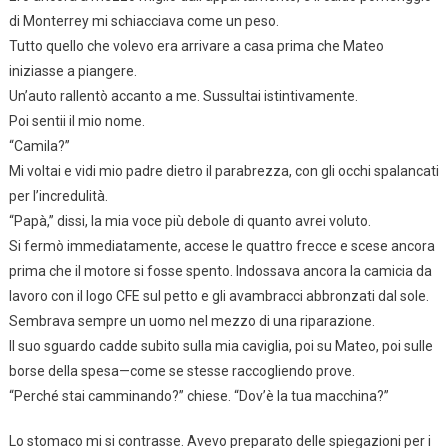
di Monterrey mi schiacciava come un peso.
Tutto quello che volevo era arrivare a casa prima che Mateo
iniziasse a piangere.
Un’auto rallentò accanto a me. Sussultai istintivamente.
Poi sentii il mio nome.
“Camila?”
Mi voltai e vidi mio padre dietro il parabrezza, con gli occhi spalancati
per l’incredulità.
“Papà,” dissi, la mia voce più debole di quanto avrei voluto.
Si fermò immediatamente, accese le quattro frecce e scese ancora
prima che il motore si fosse spento. Indossava ancora la camicia da
lavoro con il logo CFE sul petto e gli avambracci abbronzati dal sole.
Sembrava sempre un uomo nel mezzo di una riparazione.
Il suo sguardo cadde subito sulla mia caviglia, poi su Mateo, poi sulle
borse della spesa—come se stesse raccogliendo prove.
“Perché stai camminando?” chiese. “Dov’è la tua macchina?”
Lo stomaco mi si contrasse. Avevo preparato delle spiegazioni per i