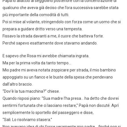
Papà lo allacciò al seggiolino posteriore con la concentrazione di
qualcuno che aveva già deciso che l’ora successiva sarebbe stata
più importante della comodità di tutti.
Poi si mise al volante, stringendolo con forza come un uomo che si
prepara a guidare dritto verso una tempesta.
Fissavo la strada davanti a me, il cuore che batteva forte.
Perché sapevo esattamente dove stavamo andando.
E sapevo che Rosa mi avrebbe chiamata ingrata.
Ma per la prima volta da tanto tempo…
Mio padre mi aveva notata zoppicare per strada, il mio bambino
appoggiato su un fianco e le buste della spesa che pendevano
dall’altro braccio.
“Dov’è la tua macchina?” chiese.
Quando risposi piano: “Sua madre l’ha presa… ha detto che dovrei
sentirmi fortunata che ci lasciano restare,” Papà non discuté. Aprì
semplicemente lo sportello del passeggero e disse,
“Sali. Lo risolviamo stasera.”
Non avevano idea di chi fosse veramente mio padre… finché non si