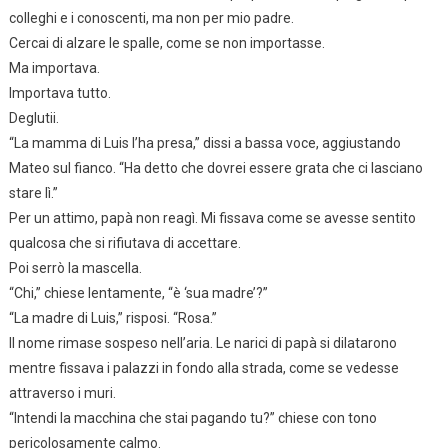
colleghi e i conoscenti, ma non per mio padre.
Cercai di alzare le spalle, come se non importasse.
Ma importava.
Importava tutto.
Deglutii.
“La mamma di Luis l’ha presa,” dissi a bassa voce, aggiustando
Mateo sul fianco. “Ha detto che dovrei essere grata che ci lasciano
stare lì.”
Per un attimo, papà non reagì. Mi fissava come se avesse sentito
qualcosa che si rifiutava di accettare.
Poi serrò la mascella.
“Chi,” chiese lentamente, “è ‘sua madre’?”
“La madre di Luis,” risposi. “Rosa.”
Il nome rimase sospeso nell’aria. Le narici di papà si dilatarono
mentre fissava i palazzi in fondo alla strada, come se vedesse
attraverso i muri.
“Intendi la macchina che stai pagando tu?” chiese con tono
pericolosamente calmo.