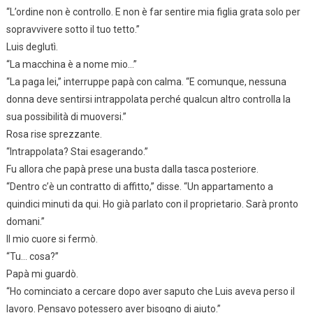
“L’ordine non è controllo. E non è far sentire mia figlia grata solo per
sopravvivere sotto il tuo tetto.”
Luis deglutì.
“La macchina è a nome mio…”
“La paga lei,” interruppe papà con calma. “E comunque, nessuna
donna deve sentirsi intrappolata perché qualcun altro controlla la
sua possibilità di muoversi.”
Rosa rise sprezzante.
“Intrappolata? Stai esagerando.”
Fu allora che papà prese una busta dalla tasca posteriore.
“Dentro c’è un contratto di affitto,” disse. “Un appartamento a
quindici minuti da qui. Ho già parlato con il proprietario. Sarà pronto
domani.”
Il mio cuore si fermò.
“Tu… cosa?”
Papà mi guardò.
“Ho cominciato a cercare dopo aver saputo che Luis aveva perso il
lavoro. Pensavo potessero aver bisogno di aiuto.”