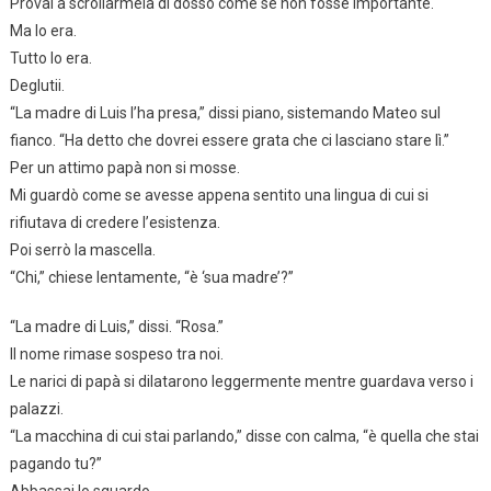
Provai a scrollarmela di dosso come se non fosse importante.
Ma lo era.
Tutto lo era.
Deglutii.
“La madre di Luis l’ha presa,” dissi piano, sistemando Mateo sul
fianco. “Ha detto che dovrei essere grata che ci lasciano stare lì.”
Per un attimo papà non si mosse.
Mi guardò come se avesse appena sentito una lingua di cui si
rifiutava di credere l’esistenza.
Poi serrò la mascella.
“Chi,” chiese lentamente, “è ‘sua madre’?”
“La madre di Luis,” dissi. “Rosa.”
Il nome rimase sospeso tra noi.
Le narici di papà si dilatarono leggermente mentre guardava verso i
palazzi.
“La macchina di cui stai parlando,” disse con calma, “è quella che stai
pagando tu?”
Abbassai lo sguardo.