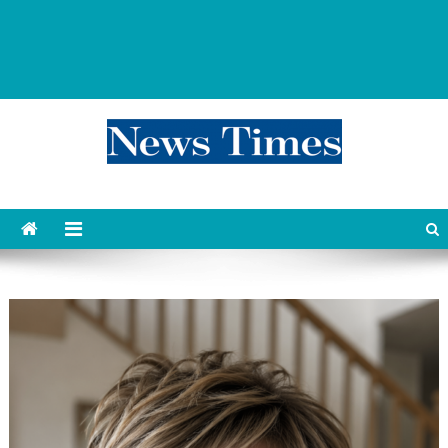
news 76 times
Контент души