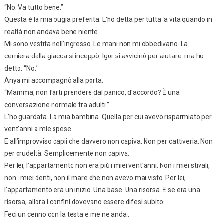
“No. Va tutto bene.”
Questa è la mia bugia preferita. L’ho detta per tutta la vita quando in
realtà non andava bene niente.
Mi sono vestita nell’ingresso. Le mani non mi obbedivano. La
cerniera della giacca si inceppò. Igor si avvicinò per aiutare, ma ho
detto: “No.”
Anya mi accompagnò alla porta.
“Mamma, non farti prendere dal panico, d’accordo? È una
conversazione normale tra adulti.”
L’ho guardata. La mia bambina. Quella per cui avevo risparmiato per
vent’anni a mie spese.
E all’improvviso capii che davvero non capiva. Non per cattiveria. Non
per crudeltà. Semplicemente non capiva.
Per lei, l’appartamento non era più i miei vent’anni. Non i miei stivali,
non i miei denti, non il mare che non avevo mai visto. Per lei,
l’appartamento era un inizio. Una base. Una risorsa. E se era una
risorsa, allora i confini dovevano essere difesi subito.
Feci un cenno con la testa e me ne andai.