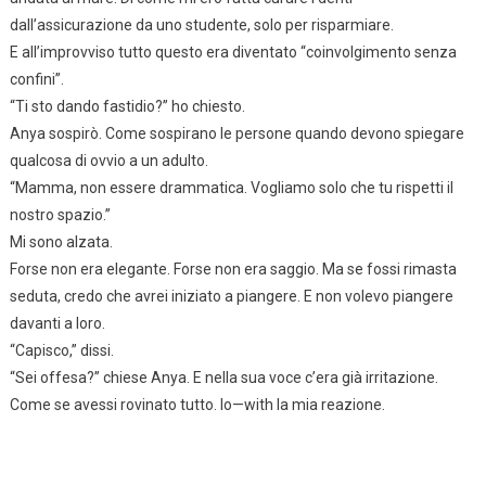
dall’assicurazione da uno studente, solo per risparmiare.
E all’improvviso tutto questo era diventato “coinvolgimento senza
confini”.
“Ti sto dando fastidio?” ho chiesto.
Anya sospirò. Come sospirano le persone quando devono spiegare
qualcosa di ovvio a un adulto.
“Mamma, non essere drammatica. Vogliamo solo che tu rispetti il
nostro spazio.”
Mi sono alzata.
Forse non era elegante. Forse non era saggio. Ma se fossi rimasta
seduta, credo che avrei iniziato a piangere. E non volevo piangere
davanti a loro.
“Capisco,” dissi.
“Sei offesa?” chiese Anya. E nella sua voce c’era già irritazione.
Come se avessi rovinato tutto. Io—with la mia reazione.