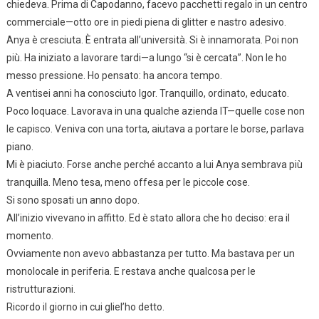
chiedeva. Prima di Capodanno, facevo pacchetti regalo in un centro
commerciale—otto ore in piedi piena di glitter e nastro adesivo.
Anya è cresciuta. È entrata all’università. Si è innamorata. Poi non
più. Ha iniziato a lavorare tardi—a lungo “si è cercata”. Non le ho
messo pressione. Ho pensato: ha ancora tempo.
A ventisei anni ha conosciuto Igor. Tranquillo, ordinato, educato.
Poco loquace. Lavorava in una qualche azienda IT—quelle cose non
le capisco. Veniva con una torta, aiutava a portare le borse, parlava
piano.
Mi è piaciuto. Forse anche perché accanto a lui Anya sembrava più
tranquilla. Meno tesa, meno offesa per le piccole cose.
Si sono sposati un anno dopo.
All’inizio vivevano in affitto. Ed è stato allora che ho deciso: era il
momento.
Ovviamente non avevo abbastanza per tutto. Ma bastava per un
monolocale in periferia. E restava anche qualcosa per le
ristrutturazioni.
Ricordo il giorno in cui gliel’ho detto.