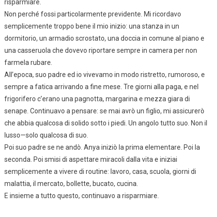
risparmiare.
Non perché fossi particolarmente previdente. Mi ricordavo
semplicemente troppo bene il mio inizio: una stanza in un
dormitorio, un armadio scrostato, una doccia in comune al piano e
una casseruola che dovevo riportare sempre in camera per non
farmela rubare.
All’epoca, suo padre ed io vivevamo in modo ristretto, rumoroso, e
sempre a fatica arrivando a fine mese. Tre giorni alla paga, e nel
frigorifero c’erano una pagnotta, margarina e mezza giara di
senape. Continuavo a pensare: se mai avrò un figlio, mi assicurerò
che abbia qualcosa di solido sotto i piedi. Un angolo tutto suo. Non il
lusso—solo qualcosa di suo.
Poi suo padre se ne andò. Anya iniziò la prima elementare. Poi la
seconda. Poi smisi di aspettare miracoli dalla vita e iniziai
semplicemente a vivere di routine: lavoro, casa, scuola, giorni di
malattia, il mercato, bollette, bucato, cucina.
E insieme a tutto questo, continuavo a risparmiare.