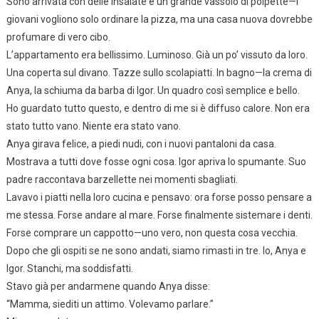
Sono arrivata con delle insalate e un grande vassoio di polpette—i
giovani vogliono solo ordinare la pizza, ma una casa nuova dovrebbe
profumare di vero cibo.
L’appartamento era bellissimo. Luminoso. Già un po’ vissuto da loro.
Una coperta sul divano. Tazze sullo scolapiatti. In bagno—la crema di
Anya, la schiuma da barba di Igor. Un quadro così semplice e bello.
Ho guardato tutto questo, e dentro di me si è diffuso calore. Non era
stato tutto vano. Niente era stato vano.
Anya girava felice, a piedi nudi, con i nuovi pantaloni da casa.
Mostrava a tutti dove fosse ogni cosa. Igor apriva lo spumante. Suo
padre raccontava barzellette nei momenti sbagliati.
Lavavo i piatti nella loro cucina e pensavo: ora forse posso pensare a
me stessa. Forse andare al mare. Forse finalmente sistemare i denti.
Forse comprare un cappotto—uno vero, non questa cosa vecchia.
Dopo che gli ospiti se ne sono andati, siamo rimasti in tre. Io, Anya e
Igor. Stanchi, ma soddisfatti.
Stavo già per andarmene quando Anya disse:
“Mamma, siediti un attimo. Volevamo parlare.”