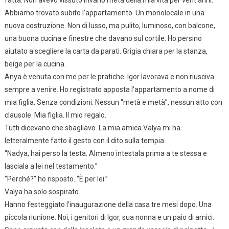
fatta. Non avevo vissuto invano metà della mia vita per vent’anni.
Abbiamo trovato subito l’appartamento. Un monolocale in una
nuova costruzione. Non di lusso, ma pulito, luminoso, con balcone,
una buona cucina e finestre che davano sul cortile. Ho persino
aiutato a scegliere la carta da parati. Grigia chiara per la stanza,
beige per la cucina.
Anya è venuta con me per le pratiche. Igor lavorava e non riusciva
sempre a venire. Ho registrato apposta l’appartamento a nome di
mia figlia. Senza condizioni. Nessun “metà e metà”, nessun atto con
clausole. Mia figlia. Il mio regalo.
Tutti dicevano che sbagliavo. La mia amica Valya mi ha
letteralmente fatto il gesto con il dito sulla tempia.
“Nadya, hai perso la testa. Almeno intestala prima a te stessa e
lasciala a lei nel testamento.”
“Perché?” ho risposto. “È per lei.”
Valya ha solo sospirato.
Hanno festeggiato l’inaugurazione della casa tre mesi dopo. Una
piccola riunione. Noi, i genitori di Igor, sua nonna e un paio di amici.