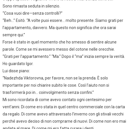
Sono rimasta seduta in silenzio.
“Cosa vuoi dire—senza controlli?”
“Beh…” Esitò. “A volte puoi essere… molto presente. Siamo grati per
l’appartamento, davvero. Ma questo non significa che ora sarai
sempre qui.”
Forse è stato in quel momento che ho smesso di sentire alcune
parole. Come se mi avessero messo del cotone nelle orecchie.
“Grati per l’appartamento.” “Ma.” Dopo il “ma” inizia sempre la verità.
Ho guardato Igor.
Lui disse piano:
“Nadezhda Viktorovna, per favore, non se la prenda. È solo
importante per noi chiarire subito le cose. Così l’aiuto non si
trasformerà poi in… coinvolgimento senza confini.”
Mi sono ricordata di come avevo contato ogni centesimo per
vent’anni. Di come ero stata in quel centro commerciale con la carta
da regalo. Di come avevo attraversato l’inverno con gli stivali vecchi
perché avevo deciso di non comprarne di nuovi. Di come non ero mai
andata al mare. Di come mi ero fatta curare i denti