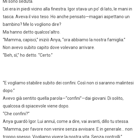
Mi sono seduta.
Lei era in piedi vicino alla finestra. Igor stava un po’ di lato, le mani in
tasca. Aveva il viso teso. Ho anche pensato—magari aspettano un
bambino? Me lo vogliono dire?
Ma hanno detto qualcos’altro.
“Mamma, capisci,” iniziò Anya, “ora abbiamo la nostra famiglia.”
Non avevo subito capito dove volevano arrivare.
“Beh, sì,” ho detto. “Certo.”
“E vogliamo stabilire subito dei confini. Così non ci saranno malintesi
dopo.”
Avevo già sentito quella parola—“confini”—dai giovani. Di solito,
qualcosa di spiacevole viene dopo.
“Che confini?”
Anya guardò Igor. Lui annuì, come a dire, vai avanti, dillo tu stessa.
“Mamma, per favore non venire senza avvisare. E in generale… non
troppo spesso. Vogliamo vivere la nostra vita. Senza controlli.”