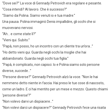
“Dove sei?” La voce di Gennady Petrovich era regolare e pesante.
“Cosa intendi? Al lavoro. Che è successo?”
“Siamo da Polina. Siamo venuti io e tua madre.”
Una pausa. Polina immaginò Denis impallidire, gli occhi che si
muovevano nervosi.
“Ah… e come state lì?”
“Vieni qui. Subito.”
“Papà, non posso, ho un incontro con un cliente tra un’ora…”
“Ho detto vieni qui. Guarda negli occhi la moglie che hai
abbandonato. Guarda negli occhi tua figlia.”
“Papà, è complicato, non capisci. Io e Polina siamo solo persone
diverse, succede…”
“Persone diverse?” Gennady Petrovich alzò la voce. “Non le hai
nemmeno detto niente in faccia. Hai preso le tue cose di nascosto,
come un ladro. E ci hai mentito per un mese e mezzo. Questo chiami
‘persone diverse’?”
“Non volevo darvi un dispiacere…”
“Non volevi darci un dispiacere?” Gennady Petrovich fece una risata