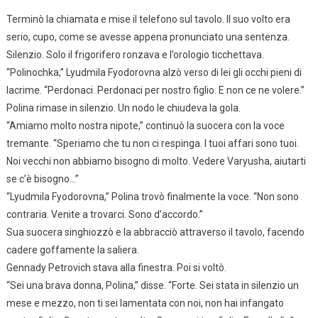
Terminò la chiamata e mise il telefono sul tavolo. Il suo volto era
serio, cupo, come se avesse appena pronunciato una sentenza.
Silenzio. Solo il frigorifero ronzava e l’orologio ticchettava.
“Polinochka,” Lyudmila Fyodorovna alzò verso di lei gli occhi pieni di
lacrime. “Perdonaci. Perdonaci per nostro figlio. E non ce ne volere.”
Polina rimase in silenzio. Un nodo le chiudeva la gola.
“Amiamo molto nostra nipote,” continuò la suocera con la voce
tremante. “Speriamo che tu non ci respinga. I tuoi affari sono tuoi.
Noi vecchi non abbiamo bisogno di molto. Vedere Varyusha, aiutarti
se c’è bisogno…”
“Lyudmila Fyodorovna,” Polina trovò finalmente la voce. “Non sono
contraria. Venite a trovarci. Sono d’accordo.”
Sua suocera singhiozzò e la abbracciò attraverso il tavolo, facendo
cadere goffamente la saliera.
Gennady Petrovich stava alla finestra. Poi si voltò.
“Sei una brava donna, Polina,” disse. “Forte. Sei stata in silenzio un
mese e mezzo, non ti sei lamentata con noi, non hai infangato