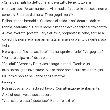
«Ci ha chiamati, ha detto che andava tutto bene, tutto era
meraviglioso. Poi arriviamo qui—l’armadio è vuoto, le sue cose non ci
sono più. E tu non dici nulla. Ti vergogni, vero?»
Polina rimase immobile. Qualcosa di caldo le salì dentro—dolore,
rabbia, esaustione. Per un mese e mezzo aveva tenuto tutto dentro.
Aveva lavorato, portato Varya all’asilo, preparato le cene, sorriso ai
colleghi. E non si era mai lamentata, mai aveva pianto davanti a sua
figlia.
E ora questo. “Lo hai assillato.” “Lo hai spinto a farlo.” “Vergognati.”
“Quindi è colpa mia,” disse piano.
“Chi altri?” Gennady Petrovich allargò le mani. “Denis è un
brav’uomo, gran lavoratore. Si è sempre preso cura della famiglia.
Gli uomini non se ne vanno senza motivo.”
Famiglia.
Polina posò la forchetta sul tavolo. Con attenzione, lentamente.
Alzò gli occhi verso suo suocero.
“Vuoi sapere cosa è successo? Bene. Te lo dirò.”