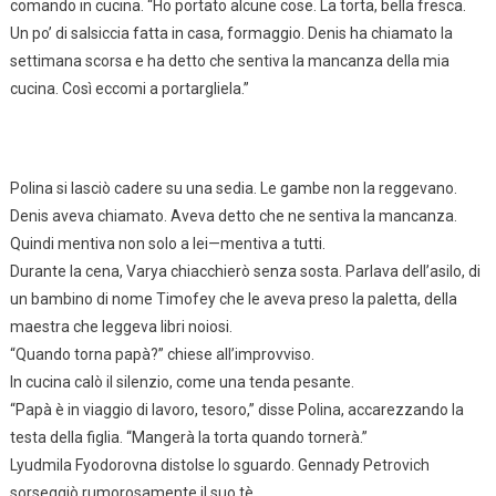
comando in cucina. “Ho portato alcune cose. La torta, bella fresca.
Un po’ di salsiccia fatta in casa, formaggio. Denis ha chiamato la
settimana scorsa e ha detto che sentiva la mancanza della mia
cucina. Così eccomi a portargliela.”
Polina si lasciò cadere su una sedia. Le gambe non la reggevano.
Denis aveva chiamato. Aveva detto che ne sentiva la mancanza.
Quindi mentiva non solo a lei—mentiva a tutti.
Durante la cena, Varya chiacchierò senza sosta. Parlava dell’asilo, di
un bambino di nome Timofey che le aveva preso la paletta, della
maestra che leggeva libri noiosi.
“Quando torna papà?” chiese all’improvviso.
In cucina calò il silenzio, come una tenda pesante.
“Papà è in viaggio di lavoro, tesoro,” disse Polina, accarezzando la
testa della figlia. “Mangerà la torta quando tornerà.”
Lyudmila Fyodorovna distolse lo sguardo. Gennady Petrovich
sorseggiò rumorosamente il suo tè.