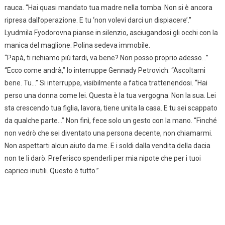
rauca. “Hai quasi mandato tua madre nella tomba. Non si è ancora
ripresa dall’operazione. E tu ‘non volevi darci un dispiacere’.”
Lyudmila Fyodorovna pianse in silenzio, asciugandosi gli occhi con la
manica del maglione. Polina sedeva immobile.
“Papà, ti richiamo più tardi, va bene? Non posso proprio adesso…”
“Ecco come andrà,” lo interruppe Gennady Petrovich. “Ascoltami
bene. Tu…” Si interruppe, visibilmente a fatica trattenendosi. “Hai
perso una donna come lei. Questa è la tua vergogna. Non la sua. Lei
sta crescendo tua figlia, lavora, tiene unita la casa. E tu sei scappato
da qualche parte…” Non finì, fece solo un gesto con la mano. “Finché
non vedrò che sei diventato una persona decente, non chiamarmi.
Non aspettarti alcun aiuto da me. E i soldi dalla vendita della dacia
non te li darò. Preferisco spenderli per mia nipote che per i tuoi
capricci inutili. Questo è tutto.”