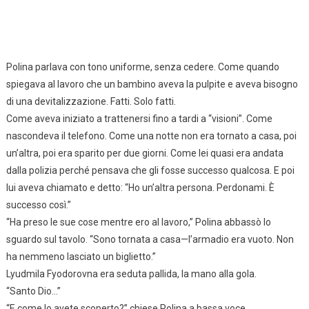
Polina parlava con tono uniforme, senza cedere. Come quando
spiegava al lavoro che un bambino aveva la pulpite e aveva bisogno
di una devitalizzazione. Fatti. Solo fatti.
Come aveva iniziato a trattenersi fino a tardi a “visioni”. Come
nascondeva il telefono. Come una notte non era tornato a casa, poi
un’altra, poi era sparito per due giorni. Come lei quasi era andata
dalla polizia perché pensava che gli fosse successo qualcosa. E poi
lui aveva chiamato e detto: “Ho un’altra persona. Perdonami. È
successo così.”
“Ha preso le sue cose mentre ero al lavoro,” Polina abbassò lo
sguardo sul tavolo. “Sono tornata a casa—l’armadio era vuoto. Non
ha nemmeno lasciato un biglietto.”
Lyudmila Fyodorovna era seduta pallida, la mano alla gola.
“Santo Dio…”
“E come lo avete scoperto?” chiese Polina a bassa voce.