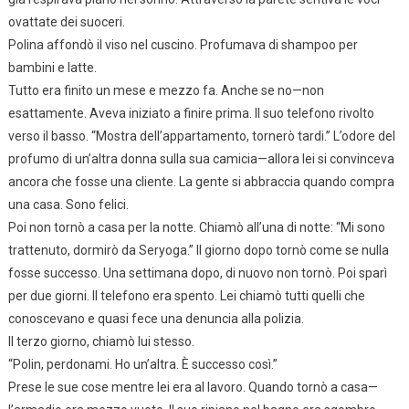
ovattate dei suoceri.
Polina affondò il viso nel cuscino. Profumava di shampoo per
bambini e latte.
Tutto era finito un mese e mezzo fa. Anche se no—non
esattamente. Aveva iniziato a finire prima. Il suo telefono rivolto
verso il basso. “Mostra dell’appartamento, tornerò tardi.” L’odore del
profumo di un’altra donna sulla sua camicia—allora lei si convinceva
ancora che fosse una cliente. La gente si abbraccia quando compra
una casa. Sono felici.
Poi non tornò a casa per la notte. Chiamò all’una di notte: “Mi sono
trattenuto, dormirò da Seryoga.” Il giorno dopo tornò come se nulla
fosse successo. Una settimana dopo, di nuovo non tornò. Poi sparì
per due giorni. Il telefono era spento. Lei chiamò tutti quelli che
conoscevano e quasi fece una denuncia alla polizia.
Il terzo giorno, chiamò lui stesso.
“Polin, perdonami. Ho un’altra. È successo così.”
Prese le sue cose mentre lei era al lavoro. Quando tornò a casa—