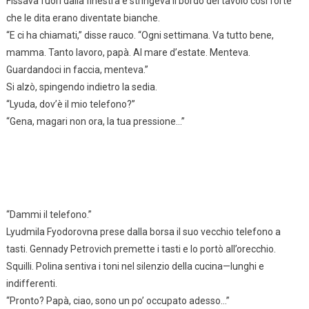
Fissava fuori dalla finestra e stringeva il bordo del tavolo così forte
che le dita erano diventate bianche.
“E ci ha chiamati,” disse rauco. “Ogni settimana. Va tutto bene,
mamma. Tanto lavoro, papà. Al mare d’estate. Menteva.
Guardandoci in faccia, menteva.”
Si alzò, spingendo indietro la sedia.
“Lyuda, dov’è il mio telefono?”
“Gena, magari non ora, la tua pressione…”
“Dammi il telefono.”
Lyudmila Fyodorovna prese dalla borsa il suo vecchio telefono a
tasti. Gennady Petrovich premette i tasti e lo portò all’orecchio.
Squilli. Polina sentiva i toni nel silenzio della cucina—lunghi e
indifferenti.
“Pronto? Papà, ciao, sono un po’ occupato adesso…”