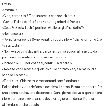
Sveta.
«Pronto?»
«Ciao, come stai? È da un secolo che non chiami.»
«Beh…» Polina esitò. «Sono venuti i genitori di Denis.»
«Cosa?» Sveta fischiò perfino. «E allora, gliel’hai detto?»
«Non ancora.»
«Polin, fai sul serio? Sono venuti a vedere il loro figlio, e lui non c’è, e
tu stai zitta?»
«Non volevo dirlo davanti a Varya ieri. E mia suocera ha avuto da
poco un intervento al cuore, avevo paura…»
«Incredibile. Quindi, cosa fai, continui a tacere?»
«Adesso vado a casa e glielo dico. Ho portato Varya all’asilo, ora
sono soli a casa.»
«Tieni duro. Chiamami e raccontami com’è andata.»
Polina rimise via il telefono e accelerò il passo. Basta rimandare. Era
una donna adulta, una dottoressa. Ogni giorno diceva ai genitori che
il loro bambino aveva carie o doveva togliere un dente. Poteva
affrontare anche questo.