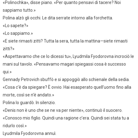
«Polinochka», disse piano. «Per quanto pensavi di tacere? Noi
sappiamo tutto.»
Polina alzò gli occhi. Le dita serrate intorno alla forchetta.
«Lo sapete?»
«Lo sappiamo.»
«E siete rimasti zitti? Tutta la sera, tutta la mattina—siete rimasti
zitti?»
«Aspettavamo che ce lo dicessi tu», Lyudmila Fyodorovna incrociò le
mani sul tavolo. «Pensavamo magari spiegassi cosa è successo
qui.»
Gennady Petrovich sbuffò e si appoggiò allo schienale della sedia.
«Cosa c’è da spiegare? È ovvio. Hai esasperato quell’uomo fino alla
morte, così se n’è andato.»
Polina lo guardò. In silenzio.
«Denis non è uno che se ne va per niente», continuò il suocero.
«Conosco mio figlio. Quindi una ragione c’era. Quindi sei stata tu a
ridurlo così.»
Lyudmila Fyodorovna annuì.