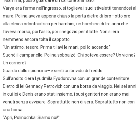
“Mamma, posso guardare un cartone animato?”
Varya era ferma nell’ingresso, si toglieva i suoi stivaletti tenendosi al
muro. Polina aveva appena chiuso la porta dietro di loro—otto ore
alla clinica odontoiatrica per bambini, un bambino di tre anni che
l’aveva morsa, poi l’asilo, poi il negozio per il latte. Non si era
nemmeno ancora tolta il cappotto.
“Un attimo, tesoro. Prima ti lavi le mani, poi lo accendo.”
Suonò il campanello. Polina sobbalzò. Chi poteva essere? Un vicino?
Un corriere?
Guardò dallo spioncino—e sentì un brivido di freddo.
Sull’andito c’era Lyudmila Fyodorovna con un grande contenitore.
Dietro di lei Gennady Petrovich con una borsa da viaggio. Nei sei anni
in cui lei e Denis erano stati insieme, i suoi genitori non erano mai
venuti senza avvisare. Soprattutto non di sera. Soprattutto non con
una borsa.
“Apri, Polinochka! Siamo noi!”