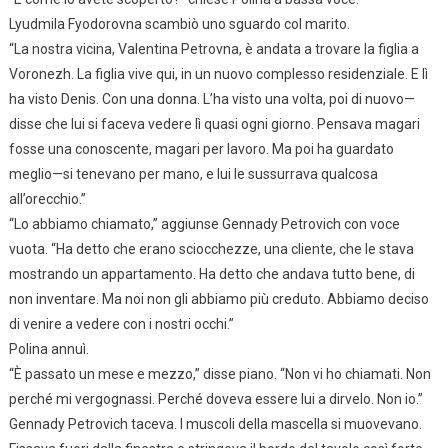
Lyudmila Fyodorovna scambiò uno sguardo col marito.
“La nostra vicina, Valentina Petrovna, è andata a trovare la figlia a
Voronezh. La figlia vive qui, in un nuovo complesso residenziale. E lì
ha visto Denis. Con una donna. L’ha visto una volta, poi di nuovo—
disse che lui si faceva vedere lì quasi ogni giorno. Pensava magari
fosse una conoscente, magari per lavoro. Ma poi ha guardato
meglio—si tenevano per mano, e lui le sussurrava qualcosa
all’orecchio.”
“Lo abbiamo chiamato,” aggiunse Gennady Petrovich con voce
vuota. “Ha detto che erano sciocchezze, una cliente, che le stava
mostrando un appartamento. Ha detto che andava tutto bene, di
non inventare. Ma noi non gli abbiamo più creduto. Abbiamo deciso
di venire a vedere con i nostri occhi.”
Polina annuì.
“È passato un mese e mezzo,” disse piano. “Non vi ho chiamati. Non
perché mi vergognassi. Perché doveva essere lui a dirvelo. Non io.”
Gennady Petrovich taceva. I muscoli della mascella si muovevano.