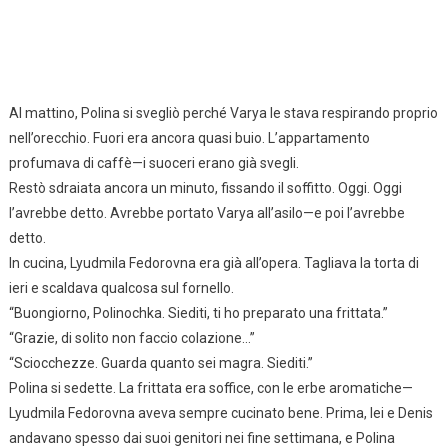
Al mattino, Polina si svegliò perché Varya le stava respirando proprio
nell’orecchio. Fuori era ancora quasi buio. L’appartamento
profumava di caffè—i suoceri erano già svegli.
Restò sdraiata ancora un minuto, fissando il soffitto. Oggi. Oggi
l’avrebbe detto. Avrebbe portato Varya all’asilo—e poi l’avrebbe
detto.
In cucina, Lyudmila Fedorovna era già all’opera. Tagliava la torta di
ieri e scaldava qualcosa sul fornello.
“Buongiorno, Polinochka. Siediti, ti ho preparato una frittata.”
“Grazie, di solito non faccio colazione…”
“Sciocchezze. Guarda quanto sei magra. Siediti.”
Polina si sedette. La frittata era soffice, con le erbe aromatiche—
Lyudmila Fedorovna aveva sempre cucinato bene. Prima, lei e Denis
andavano spesso dai suoi genitori nei fine settimana, e Polina