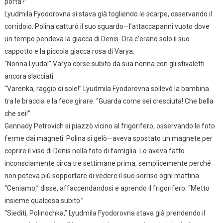
porta?”
Lyudmila Fyodorovna si stava già togliendo le scarpe, osservando il
corridoio. Polina catturò il suo sguardo—l’attaccapanni vuoto dove
un tempo pendeva la giacca di Denis. Ora c’erano solo il suo
cappotto e la piccola giacca rosa di Varya.
“Nonna Lyuda!” Varya corse subito da sua nonna con gli stivaletti
ancora slacciati.
“Varenka, raggio di sole!” Lyudmila Fyodorovna sollevò la bambina
tra le braccia e la fece girare. “Guarda come sei cresciuta! Che bella
che sei!”
Gennady Petrovich si piazzò vicino al frigorifero, osservando le foto
ferme dai magneti. Polina si gelò—aveva spostato un magnete per
coprire il viso di Denis nella foto di famiglia. Lo aveva fatto
inconsciamente circa tre settimane prima, semplicemente perché
non poteva più sopportare di vedere il suo sorriso ogni mattina.
“Ceniamo,” disse, affaccendandosi e aprendo il frigorifero. “Metto
insieme qualcosa subito.”
“Siediti, Polinochka,” Lyudmila Fyodorovna stava già prendendo il