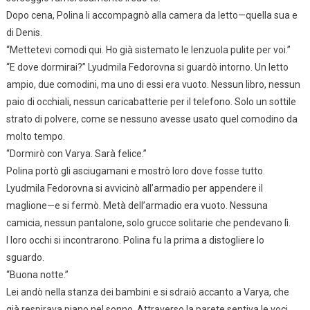
Dopo cena, Polina li accompagnò alla camera da letto—quella sua e
di Denis.
“Mettetevi comodi qui. Ho già sistemato le lenzuola pulite per voi.”
“E dove dormirai?” Lyudmila Fedorovna si guardò intorno. Un letto
ampio, due comodini, ma uno di essi era vuoto. Nessun libro, nessun
paio di occhiali, nessun caricabatterie per il telefono. Solo un sottile
strato di polvere, come se nessuno avesse usato quel comodino da
molto tempo.
“Dormirò con Varya. Sarà felice.”
Polina portò gli asciugamani e mostrò loro dove fosse tutto.
Lyudmila Fedorovna si avvicinò all’armadio per appendere il
maglione—e si fermò. Metà dell’armadio era vuoto. Nessuna
camicia, nessun pantalone, solo grucce solitarie che pendevano lì.
I loro occhi si incontrarono. Polina fu la prima a distogliere lo
sguardo.
“Buona notte.”
Lei andò nella stanza dei bambini e si sdraiò accanto a Varya, che
già respirava piano nel sonno. Attraverso la parete sentiva le voci