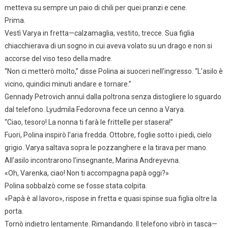
metteva su sempre un paio di chili per quei pranzi e cene.
Prima.
Vestì Varya in fretta—calzamaglia, vestito, trecce. Sua figlia
chiacchierava di un sogno in cui aveva volato su un drago e non si
accorse del viso teso della madre.
“Non ci metterò molto,” disse Polina ai suoceri nell’ingresso. “L’asilo è
vicino, quindici minuti andare e tornare.”
Gennady Petrovich annuì dalla poltrona senza distogliere lo sguardo
dal telefono. Lyudmila Fedorovna fece un cenno a Varya.
“Ciao, tesoro! La nonna ti farà le frittelle per stasera!”
Fuori, Polina inspirò l’aria fredda. Ottobre, foglie sotto i piedi, cielo
grigio. Varya saltava sopra le pozzanghere e la tirava per mano.
All’asilo incontrarono l’insegnante, Marina Andreyevna.
«Oh, Varenka, ciao! Non ti accompagna papà oggi?»
Polina sobbalzò come se fosse stata colpita.
«Papà è al lavoro», rispose in fretta e quasi spinse sua figlia oltre la
porta.
Tornò indietro lentamente. Rimandando. Il telefono vibrò in tasca—