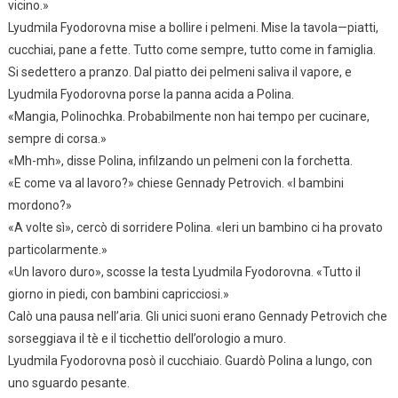
vicino.»
Lyudmila Fyodorovna mise a bollire i pelmeni. Mise la tavola—piatti,
cucchiai, pane a fette. Tutto come sempre, tutto come in famiglia.
Si sedettero a pranzo. Dal piatto dei pelmeni saliva il vapore, e
Lyudmila Fyodorovna porse la panna acida a Polina.
«Mangia, Polinochka. Probabilmente non hai tempo per cucinare,
sempre di corsa.»
«Mh-mh», disse Polina, infilzando un pelmeni con la forchetta.
«E come va al lavoro?» chiese Gennady Petrovich. «I bambini
mordono?»
«A volte sì», cercò di sorridere Polina. «Ieri un bambino ci ha provato
particolarmente.»
«Un lavoro duro», scosse la testa Lyudmila Fyodorovna. «Tutto il
giorno in piedi, con bambini capricciosi.»
Calò una pausa nell’aria. Gli unici suoni erano Gennady Petrovich che
sorseggiava il tè e il ticchettio dell’orologio a muro.
Lyudmila Fyodorovna posò il cucchiaio. Guardò Polina a lungo, con
uno sguardo pesante.