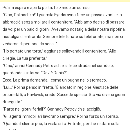
Polina espirò e aprì la porta, forzando un sorriso.
“Ciao, Polinochka!” Lyudmila Fyodorovna fece un passo avanti e la
abbracciò senza mollare il contenitore. “Abbiamo deciso di passare
da voi per un paio di giorni. Avevamo nostalgia della nostra nipotina,
nostalgia di entrambi. Sempre telefonate su telefonate, ma non ci
vediamo di persona da secoli.”
“Ho portato una torta,” aggiunse sollevando il contenitore. “Alle
ciliegie. La tua preferita.”
“Ciao,” annuì Gennady Petrovich e si fece strada nel corridoio,
guardandosi intorno. “Dov’è Denis?”
Ecco. La prima domanda—come un pugno nello stomaco.
“Lui…” Polina pensò in fretta. “È andato in regione. Gestisce delle
proprietà lì, a Pavlovsk, credo. Succede spesso. Sta via diversi giorni
di seguito.”
“Parte nei giorni feriali?” Gennady Petrovich si accigliò.
“Gli agenti immobiliari lavorano sempre,” Polina forzò un sorriso.
“Quando il cliente può, la visita si fa. Entrate, perché restare sulla