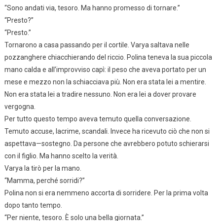
“Sono andati via, tesoro. Ma hanno promesso di tornare.”
“Presto?”
“Presto.”
Tornarono a casa passando per il cortile. Varya saltava nelle
pozzanghere chiacchierando del riccio. Polina teneva la sua piccola
mano calda e all’improvviso capì: il peso che aveva portato per un
mese e mezzo non la schiacciava più. Non era stata lei a mentire.
Non era stata lei a tradire nessuno. Non era lei a dover provare
vergogna.
Per tutto questo tempo aveva temuto quella conversazione.
Temuto accuse, lacrime, scandali. Invece ha ricevuto ciò che non si
aspettava—sostegno. Da persone che avrebbero potuto schierarsi
con il figlio. Ma hanno scelto la verità.
Varya la tirò per la mano.
“Mamma, perché sorridi?”
Polina non si era nemmeno accorta di sorridere. Per la prima volta
dopo tanto tempo.
“Per niente, tesoro. È solo una bella giornata.”