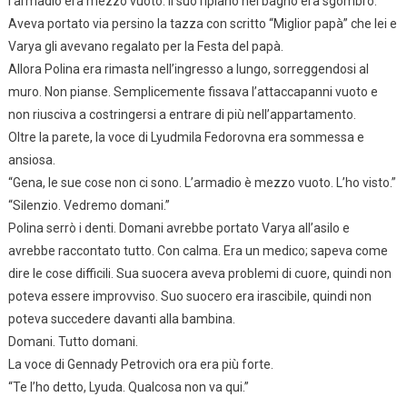
l’armadio era mezzo vuoto. Il suo ripiano nel bagno era sgombro.
Aveva portato via persino la tazza con scritto “Miglior papà” che lei e
Varya gli avevano regalato per la Festa del papà.
Allora Polina era rimasta nell’ingresso a lungo, sorreggendosi al
muro. Non pianse. Semplicemente fissava l’attaccapanni vuoto e
non riusciva a costringersi a entrare di più nell’appartamento.
Oltre la parete, la voce di Lyudmila Fedorovna era sommessa e
ansiosa.
“Gena, le sue cose non ci sono. L’armadio è mezzo vuoto. L’ho visto.”
“Silenzio. Vedremo domani.”
Polina serrò i denti. Domani avrebbe portato Varya all’asilo e
avrebbe raccontato tutto. Con calma. Era un medico; sapeva come
dire le cose difficili. Sua suocera aveva problemi di cuore, quindi non
poteva essere improvviso. Suo suocero era irascibile, quindi non
poteva succedere davanti alla bambina.
Domani. Tutto domani.
La voce di Gennady Petrovich ora era più forte.
“Te l’ho detto, Lyuda. Qualcosa non va qui.”