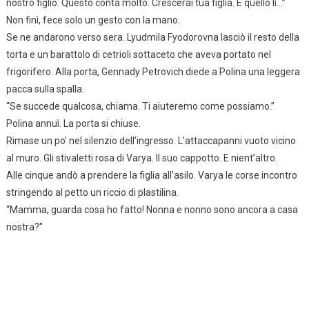
nostro figlio. Questo conta molto. Crescerai tua figlia. E quello lì…”
Non finì, fece solo un gesto con la mano.
Se ne andarono verso sera. Lyudmila Fyodorovna lasciò il resto della
torta e un barattolo di cetrioli sottaceto che aveva portato nel
frigorifero. Alla porta, Gennady Petrovich diede a Polina una leggera
pacca sulla spalla.
“Se succede qualcosa, chiama. Ti aiuteremo come possiamo.”
Polina annuì. La porta si chiuse.
Rimase un po’ nel silenzio dell’ingresso. L’attaccapanni vuoto vicino
al muro. Gli stivaletti rosa di Varya. Il suo cappotto. E nient’altro.
Alle cinque andò a prendere la figlia all’asilo. Varya le corse incontro
stringendo al petto un riccio di plastilina.
“Mamma, guarda cosa ho fatto! Nonna e nonno sono ancora a casa
nostra?”