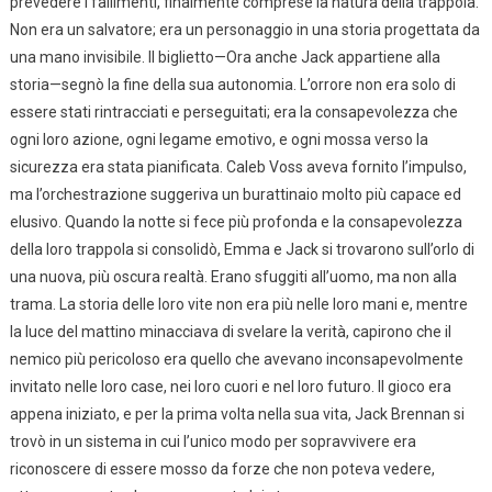
prevedere i fallimenti, finalmente comprese la natura della trappola.
Non era un salvatore; era un personaggio in una storia progettata da
una mano invisibile. Il biglietto—Ora anche Jack appartiene alla
storia—segnò la fine della sua autonomia. L’orrore non era solo di
essere stati rintracciati e perseguitati; era la consapevolezza che
ogni loro azione, ogni legame emotivo, e ogni mossa verso la
sicurezza era stata pianificata. Caleb Voss aveva fornito l’impulso,
ma l’orchestrazione suggeriva un burattinaio molto più capace ed
elusivo. Quando la notte si fece più profonda e la consapevolezza
della loro trappola si consolidò, Emma e Jack si trovarono sull’orlo di
una nuova, più oscura realtà. Erano sfuggiti all’uomo, ma non alla
trama. La storia delle loro vite non era più nelle loro mani e, mentre
la luce del mattino minacciava di svelare la verità, capirono che il
nemico più pericoloso era quello che avevano inconsapevolmente
invitato nelle loro case, nei loro cuori e nel loro futuro. Il gioco era
appena iniziato, e per la prima volta nella sua vita, Jack Brennan si
trovò in un sistema in cui l’unico modo per sopravvivere era
riconoscere di essere mosso da forze che non poteva vedere,