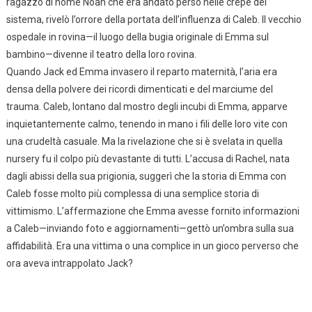
ragazzo di nome Noah che era andato perso nelle crepe del
sistema, rivelò l’orrore della portata dell’influenza di Caleb. Il vecchio
ospedale in rovina—il luogo della bugia originale di Emma sul
bambino—divenne il teatro della loro rovina.
Quando Jack ed Emma invasero il reparto maternità, l’aria era
densa della polvere dei ricordi dimenticati e del marciume del
trauma. Caleb, lontano dal mostro degli incubi di Emma, apparve
inquietantemente calmo, tenendo in mano i fili delle loro vite con
una crudeltà casuale. Ma la rivelazione che si è svelata in quella
nursery fu il colpo più devastante di tutti. L’accusa di Rachel, nata
dagli abissi della sua prigionia, suggerì che la storia di Emma con
Caleb fosse molto più complessa di una semplice storia di
vittimismo. L’affermazione che Emma avesse fornito informazioni
a Caleb—inviando foto e aggiornamenti—gettò un’ombra sulla sua
affidabilità. Era una vittima o una complice in un gioco perverso che
ora aveva intrappolato Jack?