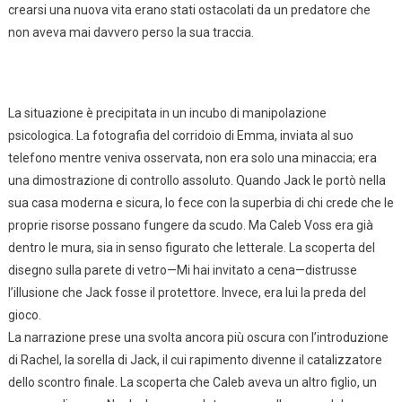
crearsi una nuova vita erano stati ostacolati da un predatore che
non aveva mai davvero perso la sua traccia.
La situazione è precipitata in un incubo di manipolazione
psicologica. La fotografia del corridoio di Emma, inviata al suo
telefono mentre veniva osservata, non era solo una minaccia; era
una dimostrazione di controllo assoluto. Quando Jack le portò nella
sua casa moderna e sicura, lo fece con la superbia di chi crede che le
proprie risorse possano fungere da scudo. Ma Caleb Voss era già
dentro le mura, sia in senso figurato che letterale. La scoperta del
disegno sulla parete di vetro—Mi hai invitato a cena—distrusse
l’illusione che Jack fosse il protettore. Invece, era lui la preda del
gioco.
La narrazione prese una svolta ancora più oscura con l’introduzione
di Rachel, la sorella di Jack, il cui rapimento divenne il catalizzatore
dello scontro finale. La scoperta che Caleb aveva un altro figlio, un