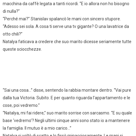
macchina da caffè legata a tanti ricordi. “E io allora non ho bisogno
di nulla?”
“Perché mai?” Stanislav spalancò le mani con sincero stupore.
“Adesso sei sola. A cosa ti serve una tv gigante? O una lavatrice da
otto chili?”
Natalya faticava a credere che suo marito dicesse seriamente tutte
queste sciocchezze.
“Sai una cosa…” disse, sentendo la rabbia montare dentro. “Vai pure
dalla tua Victoria. Subito. E per quanto riguarda l’appartamento e le
cose, poi vedremo.”
“Natalya, mi fai ridere,” suo marito sorrise con sarcasmo. “E su quale
base ‘vedremo’? Negli ultimi cinque anni sono stato io a mantenere
la famiglia. Il mutuo è a mio carico…”
Natalya si voltò di scatto e lo fissò minacciosamente. Le mani si