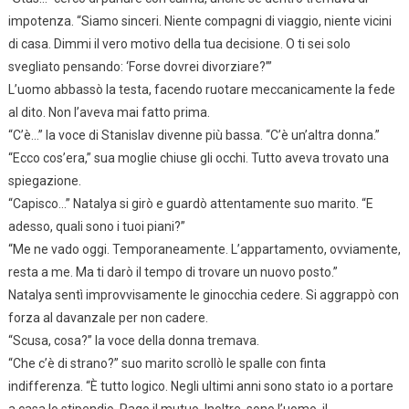
impotenza. “Siamo sinceri. Niente compagni di viaggio, niente vicini
di casa. Dimmi il vero motivo della tua decisione. O ti sei solo
svegliato pensando: ‘Forse dovrei divorziare?’”
L’uomo abbassò la testa, facendo ruotare meccanicamente la fede
al dito. Non l’aveva mai fatto prima.
“C’è…” la voce di Stanislav divenne più bassa. “C’è un’altra donna.”
“Ecco cos’era,” sua moglie chiuse gli occhi. Tutto aveva trovato una
spiegazione.
“Capisco…” Natalya si girò e guardò attentamente suo marito. “E
adesso, quali sono i tuoi piani?”
“Me ne vado oggi. Temporaneamente. L’appartamento, ovviamente,
resta a me. Ma ti darò il tempo di trovare un nuovo posto.”
Natalya sentì improvvisamente le ginocchia cedere. Si aggrappò con
forza al davanzale per non cadere.
“Scusa, cosa?” la voce della donna tremava.
“Che c’è di strano?” suo marito scrollò le spalle con finta
indifferenza. “È tutto logico. Negli ultimi anni sono stato io a portare