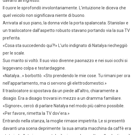
davanti all’ingresso.
Il cuore le sprofondò involontariamente. L’intuizione le diceva che
quel veicolo non significava niente di buono.
Arrivata al suo piano, la donna vide la porta spalancata. Stanislav e
un traslocatore dall’aspetto robusto stavano portando via la sua TV
preferita.
«Cosa sta succedendo qui?!» L’urlo indignato di Natalya riecheggiò
per le scale.
Suo marito si voltò. Il suo viso divenne paonazzo e nei suoi occhi si
leggevano colpa e testardaggine.
«Natalya…» borbottò. «Sto prendendo le mie cose. Tu rimani per ora
nell’appartamento, ma ci servono gli elettrodomestici.»
Il traslocatore si spostava da un piede all’altro, chiaramente a
disagio. Era a disagio trovarsi in mezzo a un dramma familiare.
«Signore», cercò di parlare Natalya nel modo più calmo possibile.
«Per favore, rimetta la TV dov’era.»
Entrando nella stanza, la moglie rimase impietrita. Le si presentò
davanti una scena deprimente: la sua amata macchina da caffè era