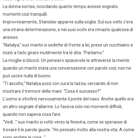
La donna sorrise, ricordando quanto tempo avesse sognato
momenti così tranquilli.
Improvvisamente, Stanislav apparve sulla soglia. Sul suo volto c’era
una strana determinazione, e nei suoi occhi era rimasto qualcosa di
ansioso.
“Natalya,” suo marito si sedette di fronte a lei, prese un cucchiaino e
iniziò a farlo girare inutilmente tra le dita. “Parliamo.”
La moglie si bloccò. Un pensiero spiacevole le attraversò la mente:
quando un marito inizia una conversazione con parole così, non ne
può uscire nulla di buono.
“Ti ascolto,” Natalya posò con cura la tazza, cercando di non
mostrare il tremore delle mani. “Cosa è successo?”
L’uomo si strofinò nervosamente il ponte del naso. Anche quello era
un altro segnale d’allarme. Lo faceva solo nei momenti difficili,
quando non sapeva cosa fare.
“Vedi…” suo marito si voltò verso la finestra, come se sperasse di
trovare lì le parole giuste. “Ho pensato molto alla nostra vita. A come
sono andate le cose…”