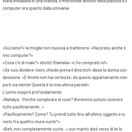
stata imballata in una scatola, il microonde avvolto nella plastica e il
computer era sparito dalla scrivania.
«Sul serio?» la moglie non riusciva a trattenersi. «Hai preso anche il
mio computer?»
«Cosa c’è di male?» sbottò Stanislav. «L’ho comprato io!»
«Se vuoi dividere i beni, chiede prima il divorzio!» disse la donna con
decisione. «E finché non hai certezze, da questo appartamento non
porti via niente! Questa è la mia ultima parola!»
L’uomo sospirò profondamente.
«Natalya… Perché complicare le cose? Avremmo potuto risolvere
tutto pacificamente…»
«Pacificamente? Come? Tu prendi tutto fino all’ultimo oggetto e io
resto fra quattro mura vuote?»
«Beh, non completamente vuote…» suo marito alzò verso di lei lo