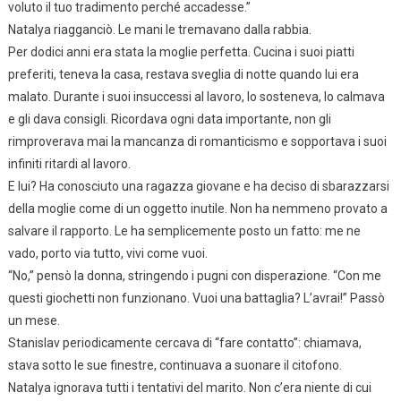
voluto il tuo tradimento perché accadesse.”
Natalya riagganciò. Le mani le tremavano dalla rabbia.
Per dodici anni era stata la moglie perfetta. Cucina i suoi piatti
preferiti, teneva la casa, restava sveglia di notte quando lui era
malato. Durante i suoi insuccessi al lavoro, lo sosteneva, lo calmava
e gli dava consigli. Ricordava ogni data importante, non gli
rimproverava mai la mancanza di romanticismo e sopportava i suoi
infiniti ritardi al lavoro.
E lui? Ha conosciuto una ragazza giovane e ha deciso di sbarazzarsi
della moglie come di un oggetto inutile. Non ha nemmeno provato a
salvare il rapporto. Le ha semplicemente posto un fatto: me ne
vado, porto via tutto, vivi come vuoi.
“No,” pensò la donna, stringendo i pugni con disperazione. “Con me
questi giochetti non funzionano. Vuoi una battaglia? L’avrai!” Passò
un mese.
Stanislav periodicamente cercava di “fare contatto”: chiamava,
stava sotto le sue finestre, continuava a suonare il citofono.
Natalya ignorava tutti i tentativi del marito. Non c’era niente di cui