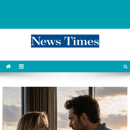
news 76 times
Контент души