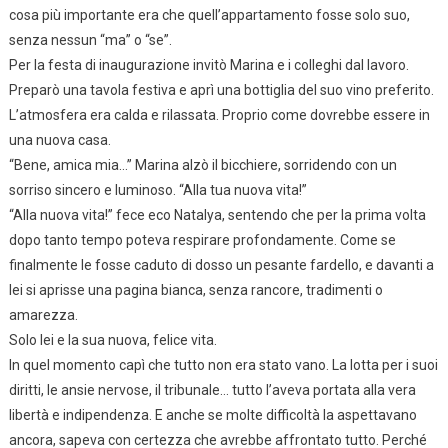
cosa più importante era che quell’appartamento fosse solo suo,
senza nessun “ma” o “se”.
Per la festa di inaugurazione invitò Marina e i colleghi dal lavoro.
Preparò una tavola festiva e aprì una bottiglia del suo vino preferito.
L’atmosfera era calda e rilassata. Proprio come dovrebbe essere in
una nuova casa.
“Bene, amica mia…” Marina alzò il bicchiere, sorridendo con un
sorriso sincero e luminoso. “Alla tua nuova vita!”
“Alla nuova vita!” fece eco Natalya, sentendo che per la prima volta
dopo tanto tempo poteva respirare profondamente. Come se
finalmente le fosse caduto di dosso un pesante fardello, e davanti a
lei si aprisse una pagina bianca, senza rancore, tradimenti o
amarezza.
Solo lei e la sua nuova, felice vita.
In quel momento capì che tutto non era stato vano. La lotta per i suoi
diritti, le ansie nervose, il tribunale… tutto l’aveva portata alla vera
libertà e indipendenza. E anche se molte difficoltà la aspettavano
ancora, sapeva con certezza che avrebbe affrontato tutto. Perché