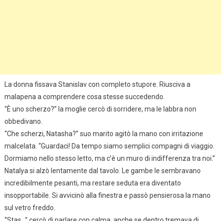
La donna fissava Stanislav con completo stupore. Riusciva a
malapena a comprendere cosa stesse succedendo.
“È uno scherzo?” la moglie cercò di sorridere, ma le labbra non
obbedivano.
“Che scherzi, Natasha?” suo marito agitò la mano con irritazione
malcelata. “Guardaci! Da tempo siamo semplici compagni di viaggio.
Dormiamo nello stesso letto, ma c’è un muro di indifferenza tra noi.”
Natalya si alzò lentamente dal tavolo. Le gambe le sembravano
incredibilmente pesanti, ma restare seduta era diventato
insopportabile. Si avvicinò alla finestra e passò pensierosa la mano
sul vetro freddo.
“Stas…” cercò di parlare con calma, anche se dentro tremava di