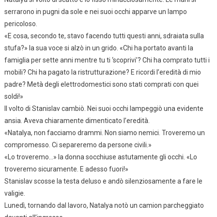
serrarono in pugni da sole e nei suoi occhi apparve un lampo
pericoloso.
«E cosa, secondo te, stavo facendo tutti questi anni, sdraiata sulla
stufa?» la sua voce si alzò in un grido. «Chi ha portato avanti la
famiglia per sette anni mentre tu ti ‘scoprivi’? Chi ha comprato tutti i
mobili? Chi ha pagato la ristrutturazione? E ricordi l’eredità di mio
padre? Metà degli elettrodomestici sono stati comprati con quei
soldi!»
Il volto di Stanislav cambiò. Nei suoi occhi lampeggiò una evidente
ansia. Aveva chiaramente dimenticato l’eredità.
«Natalya, non facciamo drammi. Non siamo nemici. Troveremo un
compromesso. Ci separeremo da persone civili.»
«Lo troveremo…» la donna socchiuse astutamente gli occhi. «Lo
troveremo sicuramente. E adesso fuori!»
Stanislav scosse la testa deluso e andò silenziosamente a fare le
valigie.
Lunedì, tornando dal lavoro, Natalya notò un camion parcheggiato