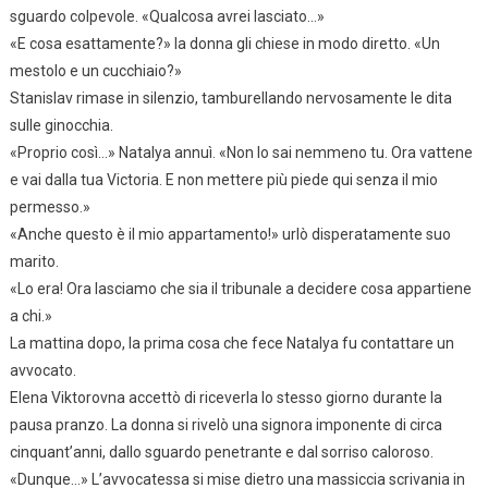
sguardo colpevole. «Qualcosa avrei lasciato…»
«E cosa esattamente?» la donna gli chiese in modo diretto. «Un
mestolo e un cucchiaio?»
Stanislav rimase in silenzio, tamburellando nervosamente le dita
sulle ginocchia.
«Proprio così…» Natalya annuì. «Non lo sai nemmeno tu. Ora vattene
e vai dalla tua Victoria. E non mettere più piede qui senza il mio
permesso.»
«Anche questo è il mio appartamento!» urlò disperatamente suo
marito.
«Lo era! Ora lasciamo che sia il tribunale a decidere cosa appartiene
a chi.»
La mattina dopo, la prima cosa che fece Natalya fu contattare un
avvocato.
Elena Viktorovna accettò di riceverla lo stesso giorno durante la
pausa pranzo. La donna si rivelò una signora imponente di circa
cinquant’anni, dallo sguardo penetrante e dal sorriso caloroso.
«Dunque…» L’avvocatessa si mise dietro una massiccia scrivania in