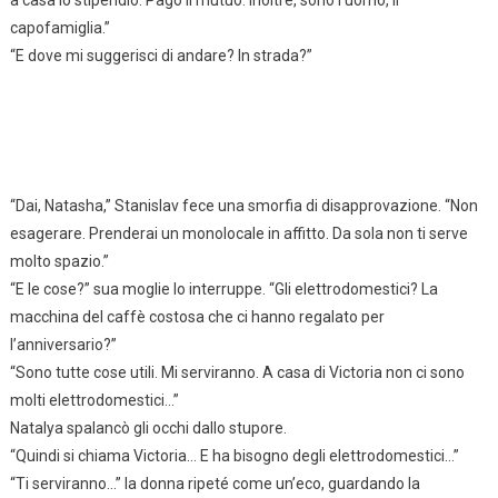
a casa lo stipendio. Pago il mutuo. Inoltre, sono l’uomo, il
capofamiglia.”
“E dove mi suggerisci di andare? In strada?”
“Dai, Natasha,” Stanislav fece una smorfia di disapprovazione. “Non
esagerare. Prenderai un monolocale in affitto. Da sola non ti serve
molto spazio.”
“E le cose?” sua moglie lo interruppe. “Gli elettrodomestici? La
macchina del caffè costosa che ci hanno regalato per
l’anniversario?”
“Sono tutte cose utili. Mi serviranno. A casa di Victoria non ci sono
molti elettrodomestici…”
Natalya spalancò gli occhi dallo stupore.
“Quindi si chiama Victoria… E ha bisogno degli elettrodomestici…”
“Ti serviranno…” la donna ripeté come un’eco, guardando la