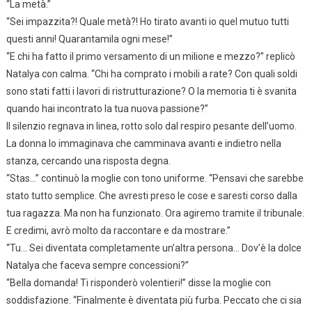
“La metà.”
“Sei impazzita?! Quale metà?! Ho tirato avanti io quel mutuo tutti
questi anni! Quarantamila ogni mese!”
“E chi ha fatto il primo versamento di un milione e mezzo?” replicò
Natalya con calma. “Chi ha comprato i mobili a rate? Con quali soldi
sono stati fatti i lavori di ristrutturazione? O la memoria ti è svanita
quando hai incontrato la tua nuova passione?”
Il silenzio regnava in linea, rotto solo dal respiro pesante dell’uomo.
La donna lo immaginava che camminava avanti e indietro nella
stanza, cercando una risposta degna.
“Stas…” continuò la moglie con tono uniforme. “Pensavi che sarebbe
stato tutto semplice. Che avresti preso le cose e saresti corso dalla
tua ragazza. Ma non ha funzionato. Ora agiremo tramite il tribunale.
E credimi, avrò molto da raccontare e da mostrare.”
“Tu… Sei diventata completamente un’altra persona… Dov’è la dolce
Natalya che faceva sempre concessioni?”
“Bella domanda! Ti risponderò volentieri!” disse la moglie con
soddisfazione. “Finalmente è diventata più furba. Peccato che ci sia