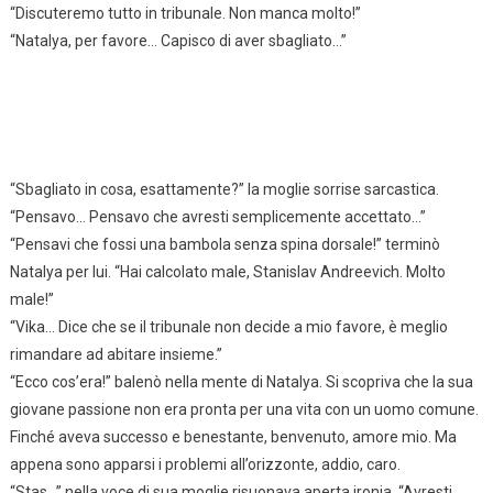
“Discuteremo tutto in tribunale. Non manca molto!”
“Natalya, per favore… Capisco di aver sbagliato…”
“Sbagliato in cosa, esattamente?” la moglie sorrise sarcastica.
“Pensavo… Pensavo che avresti semplicemente accettato…”
“Pensavi che fossi una bambola senza spina dorsale!” terminò
Natalya per lui. “Hai calcolato male, Stanislav Andreevich. Molto
male!”
“Vika… Dice che se il tribunale non decide a mio favore, è meglio
rimandare ad abitare insieme.”
“Ecco cos’era!” balenò nella mente di Natalya. Si scopriva che la sua
giovane passione non era pronta per una vita con un uomo comune.
Finché aveva successo e benestante, benvenuto, amore mio. Ma
appena sono apparsi i problemi all’orizzonte, addio, caro.
“Stas…” nella voce di sua moglie risuonava aperta ironia. “Avresti