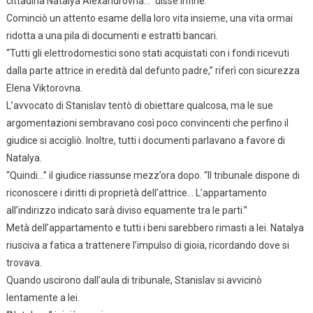
cittadina Natalya Alexandrovna…” disse infine.
Cominciò un attento esame della loro vita insieme, una vita ormai
ridotta a una pila di documenti e estratti bancari.
“Tutti gli elettrodomestici sono stati acquistati con i fondi ricevuti
dalla parte attrice in eredità dal defunto padre,” riferì con sicurezza
Elena Viktorovna.
L’avvocato di Stanislav tentò di obiettare qualcosa, ma le sue
argomentazioni sembravano così poco convincenti che perfino il
giudice si accigliò. Inoltre, tutti i documenti parlavano a favore di
Natalya.
“Quindi…” il giudice riassunse mezz’ora dopo. “Il tribunale dispone di
riconoscere i diritti di proprietà dell’attrice… L’appartamento
all’indirizzo indicato sarà diviso equamente tra le parti.”
Metà dell’appartamento e tutti i beni sarebbero rimasti a lei. Natalya
riusciva a fatica a trattenere l’impulso di gioia, ricordando dove si
trovava.
Quando uscirono dall’aula di tribunale, Stanislav si avvicinò
lentamente a lei.