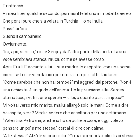
E riattaccò.
Rimasi lì per qualche secondo, poi misi il telefono in modalità aereo.
Che pensi pure che sia volata in Turchia — o nel nulla.
Passò un’ora.
Suonò il campanello.
Ovviamente.
“Ira, apri, sono io,” disse Sergey dall’altra parte della porta. La sua
voce sembrava stanca, rauca, come se avesse corso.
Aprii. Era lì. E accanto a lui — sua madre. In cappotto, con una borsa,
come se fosse venuta non per un’ora, ma per tutto l’autunno.
“Come sarebbe che non hai tempo?” mi aggredì dal portone. “Non è
una richiesta, è un grido dell’anima. Ho la pressione alta, Sergey
starnutisce, i vetri sono sporchi — e lei, a quanto pare, si riposa!”
Mi voltai verso mio marito, ma lui allargò solo le mani. Come a dire:
hai capito, vero? Meglio cedere che ascoltarla per una settimana.
“Valentina Petrovna, anche io ho da pulire a casa, e oggi volevo
pensare un po’ a me stessa,” cercai di dire con calma.
“A te stessa!” Alzò le sopracciglia. “Ormai vi importa solo di voi stessi.