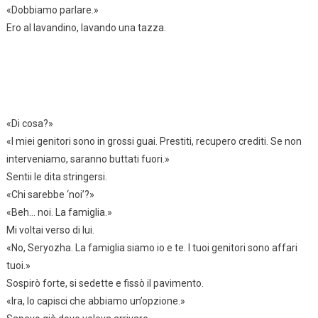
«Dobbiamo parlare.»
Ero al lavandino, lavando una tazza.
«Di cosa?»
«I miei genitori sono in grossi guai. Prestiti, recupero crediti. Se non
interveniamo, saranno buttati fuori.»
Sentii le dita stringersi.
«Chi sarebbe ‘noi’?»
«Beh… noi. La famiglia.»
Mi voltai verso di lui.
«No, Seryozha. La famiglia siamo io e te. I tuoi genitori sono affari
tuoi.»
Sospirò forte, si sedette e fissò il pavimento.
«Ira, lo capisci che abbiamo un’opzione.»