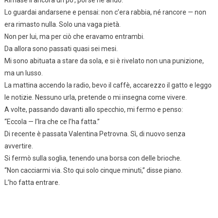
Rimase lì ancora un po’, poi se ne andò.
Lo guardai andarsene e pensai: non c’era rabbia, né rancore — non
era rimasto nulla. Solo una vaga pietà.
Non per lui, ma per ciò che eravamo entrambi.
Da allora sono passati quasi sei mesi.
Mi sono abituata a stare da sola, e si è rivelato non una punizione,
ma un lusso.
La mattina accendo la radio, bevo il caffè, accarezzo il gatto e leggo
le notizie. Nessuno urla, pretende o mi insegna come vivere.
A volte, passando davanti allo specchio, mi fermo e penso:
“Eccola — l’Ira che ce l’ha fatta.”
Di recente è passata Valentina Petrovna. Sì, di nuovo senza
avvertire.
Si fermò sulla soglia, tenendo una borsa con delle brioche.
“Non cacciarmi via. Sto qui solo cinque minuti,” disse piano.
L’ho fatta entrare.