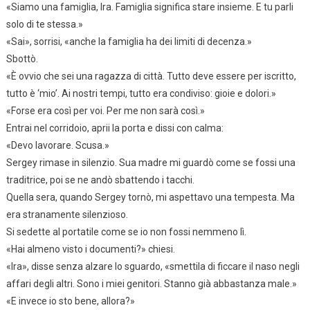
«Siamo una famiglia, Ira. Famiglia significa stare insieme. E tu parli
solo di te stessa.»
«Sai», sorrisi, «anche la famiglia ha dei limiti di decenza.»
Sbottò.
«È ovvio che sei una ragazza di città. Tutto deve essere per iscritto,
tutto è ‘mio’. Ai nostri tempi, tutto era condiviso: gioie e dolori.»
«Forse era così per voi. Per me non sarà così.»
Entrai nel corridoio, aprii la porta e dissi con calma:
«Devo lavorare. Scusa.»
Sergey rimase in silenzio. Sua madre mi guardò come se fossi una
traditrice, poi se ne andò sbattendo i tacchi.
Quella sera, quando Sergey tornò, mi aspettavo una tempesta. Ma
era stranamente silenzioso.
Si sedette al portatile come se io non fossi nemmeno lì.
«Hai almeno visto i documenti?» chiesi.
«Ira», disse senza alzare lo sguardo, «smettila di ficcare il naso negli
affari degli altri. Sono i miei genitori. Stanno già abbastanza male.»
«E invece io sto bene, allora?»