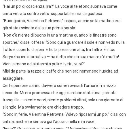
“Hai un po’ di coscienza, Ira?” La voce al telefono suonava come
carta vetrata contro vetro: sopportabile, ma disgustosa.
“Buongiorno, Valentina Petrovna,” risposi, anche se la mattina era
già stata rovinata dalla sua prima parola.
“Non c’è niente di buono in una mattina quando le finestre sono
sporche,” disse, offesa. “Sono qui a guardare il sole e non vedo nulla.
Tutto è coperto di aloni. E ho la pressione alta, tra l’altro. E il tuo
Seryozha ieri starnutiva — ha detto che da sua madre c’è muffa!
Vieni almeno ad aiutarmi a pulire i vetri, vuoi?”
Misi da parte la tazza di caffè che non ero nemmeno riuscita ad
assaggiare.
Certe persone sanno davvero come rovinarti l’umore in mezzo
secondo. Mi ero promessa che oggi sarebbe stata una giornata
tranquilla — niente nervi, niente problemi altrui, solo una giornata di
silenzio. Ma ovviamente era chiedere troppo.
“Sono in ferie, Valentina Petrovna. Volevo riposarmi un po’,” dissi con
calma, anche se sentivo già l’acciaio nella mia voce.
“Ferie?” Quasi rise, ma senza gioia. “Meraviglioso! Vuol dire che hai