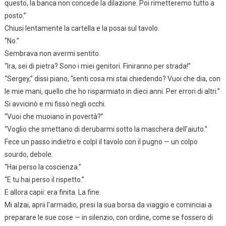
questo, la banca non concede la dilazione. Poi rimetteremo tutto a
posto.”
Chiusi lentamente la cartella e la posai sul tavolo.
“No.”
Sembrava non avermi sentito.
“Ira, sei di pietra? Sono i miei genitori. Finiranno per strada!”
“Sergey,” dissi piano, “senti cosa mi stai chiedendo? Vuoi che dia, con
le mie mani, quello che ho risparmiato in dieci anni. Per errori di altri.”
Si avvicinò e mi fissò negli occhi.
“Vuoi che muoiano in povertà?”
“Voglio che smettano di derubarmi sotto la maschera dell’aiuto.”
Fece un passo indietro e colpì il tavolo con il pugno — un colpo
sourdo, debole.
“Hai perso la coscienza.”
“E tu hai perso il rispetto.”
E allora capii: era finita. La fine.
Mi alzai, aprii l’armadio, presi la sua borsa da viaggio e cominciai a
preparare le sue cose — in silenzio, con ordine, come se fossero di