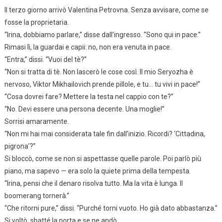
Il terzo giorno arrivò Valentina Petrovna. Senza avvisare, come se
fosse la proprietaria.
“Irina, dobbiamo parlare,” disse dall’ingresso. “Sono qui in pace.”
Rimasi lì, la guardai e capii: no, non era venuta in pace.
“Entra,” dissi. “Vuoi del tè?”
“Non si tratta di tè. Non lascerò le cose così. Il mio Seryozha è
nervoso, Viktor Mikhailovich prende pillole, e tu… tu vivi in pace!”
“Cosa dovrei fare? Mettere la testa nel cappio con te?”
“No. Devi essere una persona decente. Una moglie!”
Sorrisi amaramente.
“Non mi hai mai considerata tale fin dall’inizio. Ricordi? ‘Cittadina,
pigrona’?”
Si bloccò, come se non si aspettasse quelle parole. Poi parlò più
piano, ma sapevo — era solo la quiete prima della tempesta.
“Irina, pensi che il denaro risolva tutto. Ma la vita è lunga. Il
boomerang tornerà.”
“Che ritorni pure,” dissi. “Purché torni vuoto. Ho già dato abbastanza.”
Si voltò, sbatté la porta e se ne andò.