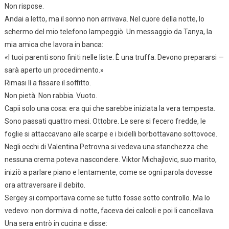
Non rispose.
Andai a letto, ma il sonno non arrivava. Nel cuore della notte, lo
schermo del mio telefono lampeggiò. Un messaggio da Tanya, la
mia amica che lavora in banca:
«I tuoi parenti sono finiti nelle liste. È una truffa. Devono prepararsi —
sarà aperto un procedimento.»
Rimasi lì a fissare il soffitto.
Non pietà. Non rabbia. Vuoto.
Capii solo una cosa: era qui che sarebbe iniziata la vera tempesta.
Sono passati quattro mesi. Ottobre. Le sere si fecero fredde, le
foglie si attaccavano alle scarpe e i bidelli borbottavano sottovoce.
Negli occhi di Valentina Petrovna si vedeva una stanchezza che
nessuna crema poteva nascondere. Viktor Michajlovic, suo marito,
iniziò a parlare piano e lentamente, come se ogni parola dovesse
ora attraversare il debito.
Sergey si comportava come se tutto fosse sotto controllo. Ma lo
vedevo: non dormiva di notte, faceva dei calcoli e poi li cancellava.
Una sera entrò in cucina e disse: