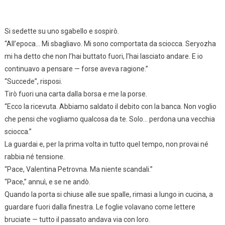
Si sedette su uno sgabello e sospirò.
“All’epoca… Mi sbagliavo. Mi sono comportata da sciocca. Seryozha
mi ha detto che non l’hai buttato fuori, l’hai lasciato andare. E io
continuavo a pensare — forse aveva ragione.”
“Succede”, risposi.
Tirò fuori una carta dalla borsa e me la porse.
“Ecco la ricevuta. Abbiamo saldato il debito con la banca. Non voglio
che pensi che vogliamo qualcosa da te. Solo… perdona una vecchia
sciocca.”
La guardai e, per la prima volta in tutto quel tempo, non provai né
rabbia né tensione.
“Pace, Valentina Petrovna. Ma niente scandali.”
“Pace,” annuì, e se ne andò.
Quando la porta si chiuse alle sue spalle, rimasi a lungo in cucina, a
guardare fuori dalla finestra. Le foglie volavano come lettere
bruciate — tutto il passato andava via con loro.