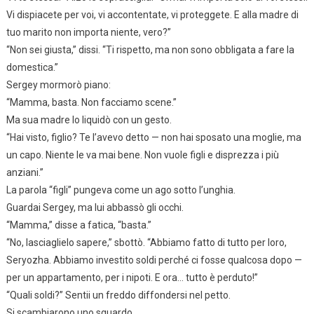
Vi dispiacete per voi, vi accontentate, vi proteggete. E alla madre di
tuo marito non importa niente, vero?”
“Non sei giusta,” dissi. “Ti rispetto, ma non sono obbligata a fare la
domestica.”
Sergey mormorò piano:
“Mamma, basta. Non facciamo scene.”
Ma sua madre lo liquidò con un gesto.
“Hai visto, figlio? Te l’avevo detto — non hai sposato una moglie, ma
un capo. Niente le va mai bene. Non vuole figli e disprezza i più
anziani.”
La parola “figli” pungeva come un ago sotto l’unghia.
Guardai Sergey, ma lui abbassò gli occhi.
“Mamma,” disse a fatica, “basta.”
“No, lasciaglielo sapere,” sbottò. “Abbiamo fatto di tutto per loro,
Seryozha. Abbiamo investito soldi perché ci fosse qualcosa dopo —
per un appartamento, per i nipoti. E ora… tutto è perduto!”
“Quali soldi?” Sentii un freddo diffondersi nel petto.
Si scambiarono uno sguardo.