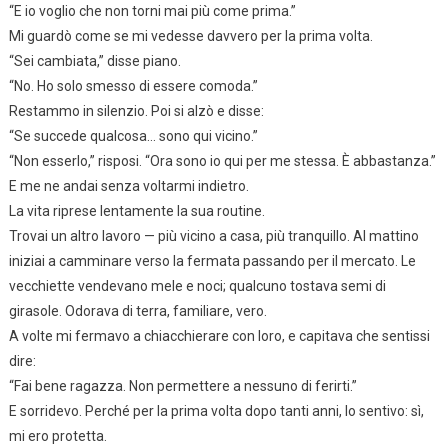
“E io voglio che non torni mai più come prima.”
Mi guardò come se mi vedesse davvero per la prima volta.
“Sei cambiata,” disse piano.
“No. Ho solo smesso di essere comoda.”
Restammo in silenzio. Poi si alzò e disse:
“Se succede qualcosa… sono qui vicino.”
“Non esserlo,” risposi. “Ora sono io qui per me stessa. È abbastanza.”
E me ne andai senza voltarmi indietro.
La vita riprese lentamente la sua routine.
Trovai un altro lavoro — più vicino a casa, più tranquillo. Al mattino
iniziai a camminare verso la fermata passando per il mercato. Le
vecchiette vendevano mele e noci; qualcuno tostava semi di
girasole. Odorava di terra, familiare, vero.
A volte mi fermavo a chiacchierare con loro, e capitava che sentissi
dire:
“Fai bene ragazza. Non permettere a nessuno di ferirti.”
E sorridevo. Perché per la prima volta dopo tanti anni, lo sentivo: sì,
mi ero protetta.