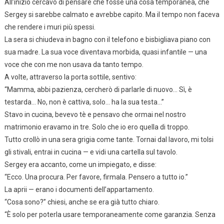
All’inizio cercavo di pensare che fosse una cosa temporanea, che
Sergey si sarebbe calmato e avrebbe capito. Ma il tempo non faceva
che rendere i muri più spessi.
La sera si chiudeva in bagno con il telefono e bisbigliava piano con
sua madre. La sua voce diventava morbida, quasi infantile — una
voce che con me non usava da tanto tempo.
A volte, attraverso la porta sottile, sentivo:
“Mamma, abbi pazienza, cercherò di parlarle di nuovo… Sì, è
testarda… No, non è cattiva, solo… ha la sua testa…”
Stavo in cucina, bevevo tè e pensavo che ormai nel nostro
matrimonio eravamo in tre. Solo che io ero quella di troppo.
Tutto crollò in una sera grigia come tante. Tornai dal lavoro, mi tolsi
gli stivali, entrai in cucina — e vidi una cartella sul tavolo.
Sergey era accanto, come un impiegato, e disse:
“Ecco. Una procura. Per favore, firmala. Pensero a tutto io.”
La aprii — erano i documenti dell’appartamento.
“Cosa sono?” chiesi, anche se era già tutto chiaro.
“È solo per poterla usare temporaneamente come garanzia. Senza