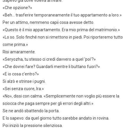
Sapevo già dove voleva arrivare.
«Che opzione?»
«Beh… trasferire temporaneamente il tuo appartamento a loro.»
Per un attimo, nemmeno capii cosa avesse detto.
«Questo è il mio appartamento. Era mio prima del matrimonio.»
«Lo so. Solo finché non si rimettono in piedi. Poi riporteremo tutto
come prima.»
Risi amaramente.
«Seryozha, tu stesso ci credi davvero a quel ‘poi’?»
«Che dovrei fare? Guardarli mentre li buttano fuori?»
«E io cosa c’entro?»
Si alzò e strinse i pugni.
«Sei senza cuore, Ira.»
«No», dissi con calma. «Semplicemente non voglio più essere la
sciocca che paga sempre per gli errori degli altri.»
Se ne andò sbattendo la porta.
E lo sapevo: da quel giorno tutto sarebbe andato in rovina.
Poi iniziò la pressione silenziosa.