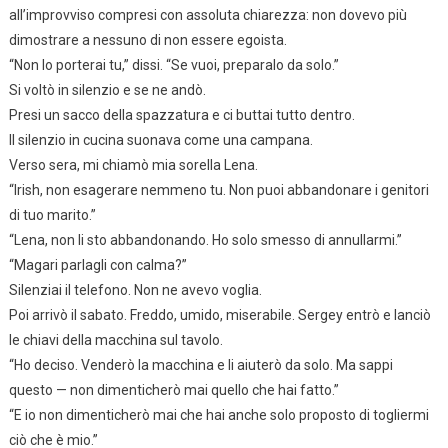
all’improvviso compresi con assoluta chiarezza: non dovevo più
dimostrare a nessuno di non essere egoista.
“Non lo porterai tu,” dissi. “Se vuoi, preparalo da solo.”
Si voltò in silenzio e se ne andò.
Presi un sacco della spazzatura e ci buttai tutto dentro.
Il silenzio in cucina suonava come una campana.
Verso sera, mi chiamò mia sorella Lena.
“Irish, non esagerare nemmeno tu. Non puoi abbandonare i genitori
di tuo marito.”
“Lena, non li sto abbandonando. Ho solo smesso di annullarmi.”
“Magari parlagli con calma?”
Silenziai il telefono. Non ne avevo voglia.
Poi arrivò il sabato. Freddo, umido, miserabile. Sergey entrò e lanciò
le chiavi della macchina sul tavolo.
“Ho deciso. Venderò la macchina e li aiuterò da solo. Ma sappi
questo — non dimenticherò mai quello che hai fatto.”
“E io non dimenticherò mai che hai anche solo proposto di togliermi
ciò che è mio.”