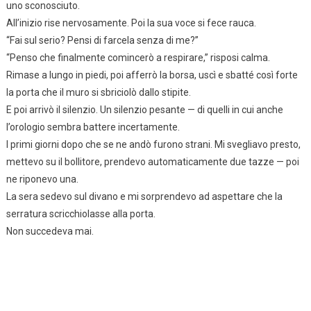
uno sconosciuto.
All’inizio rise nervosamente. Poi la sua voce si fece rauca.
“Fai sul serio? Pensi di farcela senza di me?”
“Penso che finalmente comincerò a respirare,” risposi calma.
Rimase a lungo in piedi, poi afferrò la borsa, uscì e sbatté così forte
la porta che il muro si sbriciolò dallo stipite.
E poi arrivò il silenzio. Un silenzio pesante — di quelli in cui anche
l’orologio sembra battere incertamente.
I primi giorni dopo che se ne andò furono strani. Mi svegliavo presto,
mettevo su il bollitore, prendevo automaticamente due tazze — poi
ne riponevo una.
La sera sedevo sul divano e mi sorprendevo ad aspettare che la
serratura scricchiolasse alla porta.
Non succedeva mai.