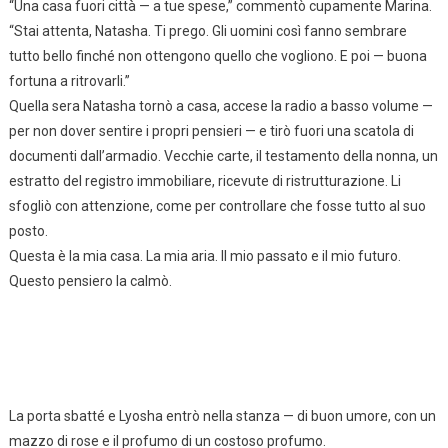
“Una casa fuori città — a tue spese,” commentò cupamente Marina.
“Stai attenta, Natasha. Ti prego. Gli uomini così fanno sembrare
tutto bello finché non ottengono quello che vogliono. E poi — buona
fortuna a ritrovarli.”
Quella sera Natasha tornò a casa, accese la radio a basso volume —
per non dover sentire i propri pensieri — e tirò fuori una scatola di
documenti dall’armadio. Vecchie carte, il testamento della nonna, un
estratto del registro immobiliare, ricevute di ristrutturazione. Li
sfogliò con attenzione, come per controllare che fosse tutto al suo
posto.
Questa è la mia casa. La mia aria. Il mio passato e il mio futuro.
Questo pensiero la calmò.
La porta sbatté e Lyosha entrò nella stanza — di buon umore, con un
mazzo di rose e il profumo di un costoso profumo.