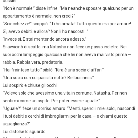
dossier.
“Non è normale,” disse infine. “Ma neanche sposare qualcuno per un
appartamento è normale, non credi?”
“Sciocchezze!” scoppiò. “Ti ho amata! Tutto questo era per amore!
Sì, avevo debiti, e allora? Non li ho nascosti…”
“Invece sì. E stai mentendo ancora adesso.”
Si avvicinò di scatto, ma Natasha non fece un passo indietro. Nei
suoi occhi lampeggiò qualcosa che lei non aveva mai visto prima —
rabbia. Rabbia vera, predatoria.
“Hai frainteso tutto,” sibilò. “Kira è una socia d’affari.”
“Una socia con cui passi la notte? Bel business.”
Lui sospirò e chiuse gli occhi.
“Volevo solo che avessimo una vita in comune, Natasha. Per non
sentirmi come un ospite. Per poter essere uguale.”
“Uguale?” fece un sorriso amaro. “Menti, spendi i miei soldi, nascondi
i tuoi debiti e cerchi di imbrogliarmi per la casa — e chiami questo
uguaglianza?”
Lui distolse lo sguardo.