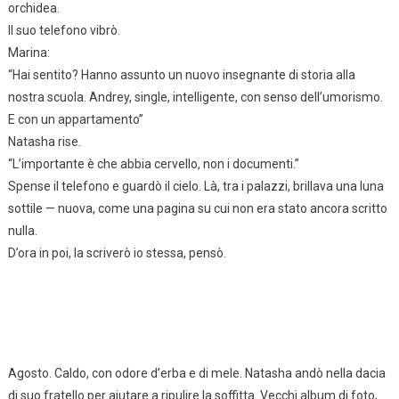
orchidea.
Il suo telefono vibrò.
Marina:
“Hai sentito? Hanno assunto un nuovo insegnante di storia alla
nostra scuola. Andrey, single, intelligente, con senso dell’umorismo.
E con un appartamento”
Natasha rise.
“L’importante è che abbia cervello, non i documenti.”
Spense il telefono e guardò il cielo. Là, tra i palazzi, brillava una luna
sottile — nuova, come una pagina su cui non era stato ancora scritto
nulla.
D’ora in poi, la scriverò io stessa, pensò.
Agosto. Caldo, con odore d’erba e di mele. Natasha andò nella dacia
di suo fratello per aiutare a ripulire la soffitta. Vecchi album di foto,