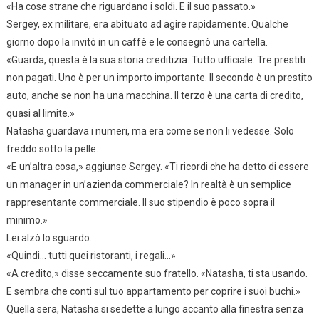
«Ha cose strane che riguardano i soldi. E il suo passato.»
Sergey, ex militare, era abituato ad agire rapidamente. Qualche
giorno dopo la invitò in un caffè e le consegnò una cartella.
«Guarda, questa è la sua storia creditizia. Tutto ufficiale. Tre prestiti
non pagati. Uno è per un importo importante. Il secondo è un prestito
auto, anche se non ha una macchina. Il terzo è una carta di credito,
quasi al limite.»
Natasha guardava i numeri, ma era come se non li vedesse. Solo
freddo sotto la pelle.
«E un’altra cosa,» aggiunse Sergey. «Ti ricordi che ha detto di essere
un manager in un’azienda commerciale? In realtà è un semplice
rappresentante commerciale. Il suo stipendio è poco sopra il
minimo.»
Lei alzò lo sguardo.
«Quindi… tutti quei ristoranti, i regali…»
«A credito,» disse seccamente suo fratello. «Natasha, ti sta usando.
E sembra che conti sul tuo appartamento per coprire i suoi buchi.»
Quella sera, Natasha si sedette a lungo accanto alla finestra senza