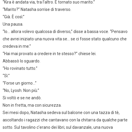
“Kira è andata via, tra l’altro. È tornato suo marito.”
“Marito?” Natasha sorrise di traverso.
“Già. È così.”
Una pausa.
“Io… allora volevo qualcosa di diverso,” disse a bassa voce. “Pensavo
che avrei iniziato una nuova vita se… se ci fosse stato qualcuno che
credeva in me.”
“Hai mai provato a credere in te stesso?” chiese lei.
Abbassò lo sguardo.
“Ho rovinato tutto.”
“Sì.”
“Forse un giorno…”
“No, Lyosh. Non più.”
Si voltò e se ne andò.
Non in fretta, ma con sicurezza.
Sei mesi dopo, Natasha sedeva sul balcone con una tazza di tè,
ascoltando i ragazzi che cantavano con la chitarra da qualche parte
sotto. Sul tavolino c’erano dei libri; sul davanzale, una nuova