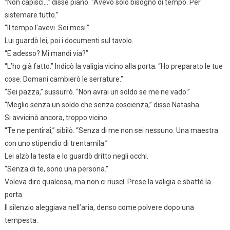
“Non capisci…” disse piano. “Avevo solo bisogno di tempo. Per
sistemare tutto.”
“Il tempo l’avevi. Sei mesi.”
Lui guardò lei, poi i documenti sul tavolo.
“E adesso? Mi mandi via?”
“L’ho già fatto.” Indicò la valigia vicino alla porta. “Ho preparato le tue
cose. Domani cambierò le serrature.”
“Sei pazza,” sussurrò. “Non avrai un soldo se me ne vado.”
“Meglio senza un soldo che senza coscienza,” disse Natasha.
Si avvicinò ancora, troppo vicino.
“Te ne pentirai,” sibilò. “Senza di me non sei nessuno. Una maestra
con uno stipendio di trentamila.”
Lei alzò la testa e lo guardò dritto negli occhi.
“Senza di te, sono una persona.”
Voleva dire qualcosa, ma non ci riuscì. Prese la valigia e sbatté la
porta.
Il silenzio aleggiava nell’aria, denso come polvere dopo una
tempesta.