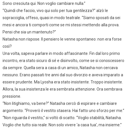
Sono cresciuta qui. Non voglio cambiare nulla.”
“Quindi che faccio, vivo qui solo per tua gentilezza?” alzò le
sopracciglia, offeso, quasi in modo teatrale. “Siamo sposati da sei
mesi e ancora ti comporti come se mi stessi mettendo alla prova.
Pensi che sia un mantenuto?”
Natasha non rispose. Il pensiero le venne spontaneo: non era forse
così?
Una volta, sapeva parlare in modo affascinante. Fin dal loro primo
incontro, era stato sicuro di sé e disinvolto, come se si conoscessero
da sempre. Quella sera a casa di un amico, Natasha non cercava
nessuno. Erano passati tre anni dal suo divorzio e aveva imparato a
essere prudente. Ma Lyosha era stato insistente. Troppo insistente.
Allora, la sua insistenza le era sembrata attenzione. Ora sembrava
pressione.
“Non litighiamo, va bene?” Natasha cercò di espirare e cambiare
argomento. “Proverò il vestito stasera. Hai fatto uno sforzo per me.”
“Non riguarda il vestito,” si voltò di scatto. “Voglio stabilità, Natasha.
Voglio che tutto sia reale. Non solo vivere ‘a casa tua’, ma insieme.”