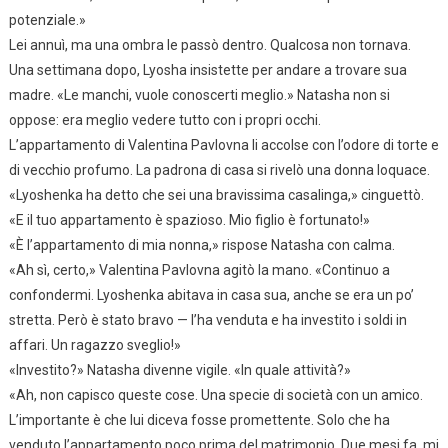
potenziale.»
Lei annuì, ma una ombra le passò dentro. Qualcosa non tornava.
Una settimana dopo, Lyosha insistette per andare a trovare sua
madre. «Le manchi, vuole conoscerti meglio.» Natasha non si
oppose: era meglio vedere tutto con i propri occhi.
L’appartamento di Valentina Pavlovna li accolse con l’odore di torte e
di vecchio profumo. La padrona di casa si rivelò una donna loquace.
«Lyoshenka ha detto che sei una bravissima casalinga,» cinguettò.
«E il tuo appartamento è spazioso. Mio figlio è fortunato!»
«È l’appartamento di mia nonna,» rispose Natasha con calma.
«Ah sì, certo,» Valentina Pavlovna agitò la mano. «Continuo a
confondermi. Lyoshenka abitava in casa sua, anche se era un po’
stretta. Però è stato bravo — l’ha venduta e ha investito i soldi in
affari. Un ragazzo sveglio!»
«Investito?» Natasha divenne vigile. «In quale attività?»
«Ah, non capisco queste cose. Una specie di società con un amico.
L’importante è che lui diceva fosse promettente. Solo che ha
venduto l’appartamento poco prima del matrimonio. Due mesi fa, mi