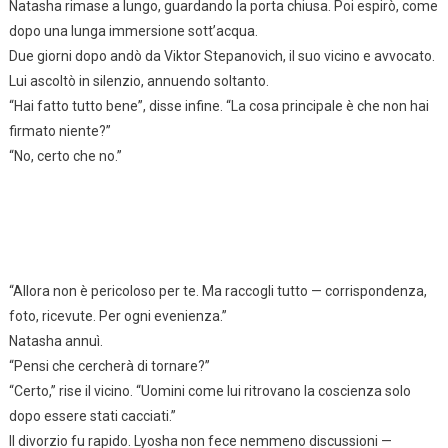
Natasha rimase a lungo, guardando la porta chiusa. Poi espirò, come
dopo una lunga immersione sott’acqua.
Due giorni dopo andò da Viktor Stepanovich, il suo vicino e avvocato.
Lui ascoltò in silenzio, annuendo soltanto.
“Hai fatto tutto bene”, disse infine. “La cosa principale è che non hai
firmato niente?”
“No, certo che no.”
“Allora non è pericoloso per te. Ma raccogli tutto — corrispondenza,
foto, ricevute. Per ogni evenienza.”
Natasha annuì.
“Pensi che cercherà di tornare?”
“Certo,” rise il vicino. “Uomini come lui ritrovano la coscienza solo
dopo essere stati cacciati.”
Il divorzio fu rapido. Lyosha non fece nemmeno discussioni —