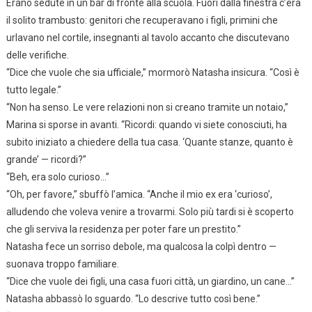
Erano sedute in un bar di fronte alla scuola. Fuori dalla finestra c’era
il solito trambusto: genitori che recuperavano i figli, primini che
urlavano nel cortile, insegnanti al tavolo accanto che discutevano
delle verifiche.
“Dice che vuole che sia ufficiale,” mormorò Natasha insicura. “Così è
tutto legale.”
“Non ha senso. Le vere relazioni non si creano tramite un notaio,”
Marina si sporse in avanti. “Ricordi: quando vi siete conosciuti, ha
subito iniziato a chiedere della tua casa. ‘Quante stanze, quanto è
grande’ — ricordi?”
“Beh, era solo curioso…”
“Oh, per favore,” sbuffò l’amica. “Anche il mio ex era ‘curioso’,
alludendo che voleva venire a trovarmi. Solo più tardi si è scoperto
che gli serviva la residenza per poter fare un prestito.”
Natasha fece un sorriso debole, ma qualcosa la colpì dentro —
suonava troppo familiare.
“Dice che vuole dei figli, una casa fuori città, un giardino, un cane…”
Natasha abbassò lo sguardo. “Lo descrive tutto così bene.”