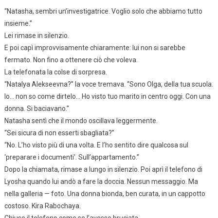
“Natasha, sembri un’investigatrice. Voglio solo che abbiamo tutto
insieme.”
Lei rimase in silenzio.
E poi capì improvvisamente chiaramente: lui non si sarebbe
fermato. Non fino a ottenere ciò che voleva.
La telefonata la colse di sorpresa.
“Natalya Alekseevna?” la voce tremava. “Sono Olga, della tua scuola.
Io… non so come dirtelo… Ho visto tuo marito in centro oggi. Con una
donna. Si baciavano.”
Natasha sentì che il mondo oscillava leggermente.
“Sei sicura di non esserti sbagliata?”
“No. L’ho visto più di una volta. E l’ho sentito dire qualcosa sul
‘preparare i documenti’. Sull’appartamento.”
Dopo la chiamata, rimase a lungo in silenzio. Poi aprì il telefono di
Lyosha quando lui andò a fare la doccia. Nessun messaggio. Ma
nella galleria — foto. Una donna bionda, ben curata, in un cappotto
costoso. Kira Rabochaya.
Chiuse il telefono come se l’avesse bruciata.