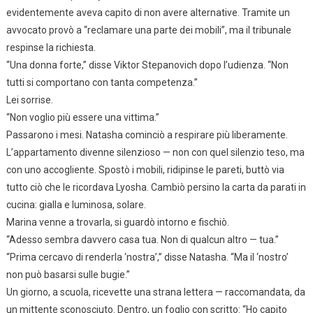
evidentemente aveva capito di non avere alternative. Tramite un
avvocato provò a “reclamare una parte dei mobili”, ma il tribunale
respinse la richiesta.
“Una donna forte,” disse Viktor Stepanovich dopo l’udienza. “Non
tutti si comportano con tanta competenza.”
Lei sorrise.
“Non voglio più essere una vittima.”
Passarono i mesi. Natasha cominciò a respirare più liberamente.
L’appartamento divenne silenzioso — non con quel silenzio teso, ma
con uno accogliente. Spostò i mobili, ridipinse le pareti, buttò via
tutto ciò che le ricordava Lyosha. Cambiò persino la carta da parati in
cucina: gialla e luminosa, solare.
Marina venne a trovarla, si guardò intorno e fischiò.
“Adesso sembra davvero casa tua. Non di qualcun altro — tua.”
“Prima cercavo di renderla ‘nostra’,” disse Natasha. “Ma il ‘nostro’
non può basarsi sulle bugie.”
Un giorno, a scuola, ricevette una strana lettera — raccomandata, da
un mittente sconosciuto. Dentro, un foglio con scritto: “Ho capito