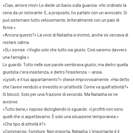
«Ciao, amore mio!» Le diede un bacio sulla guancia. «Ho ordinato la
cena da un ristorante. E, a proposito, ho parlato con un avvocato. Si
può sistemare tutto velocemente, letteralmente con un paio di
firme.»
«Ancora questo?» La voce di Natasha si incrinò, anche se cercava di
restare calma.
«Sì,» sorrise. «Voglio solo che tutto sia giusto. Così saremo davvero
una famiglia.»
Lo guardò. Tutto nelle sue parole sembrava giusto, ma dietro quella
giustizia c’era insistenza, e dietro l’insistenza — ansia.
«Lyosh, e il tuo appartamento?» chiese improvvisamente. «Hai detto
che l’avevi venduto e investito in un’attività. Come va quell’attività?»
Si bloccò. Solo per una frazione di secondo. Ma Natasha se ne
accorse.
«Tutto bene,» rispose distogliendo lo sguardo. «I profitti non sono
quelli che ci aspettavamo. È solo una situazione temporanea.»
«Che tipo di attività è?»
«Commercio, forniture. Non importa, Natasha. L’importante è il