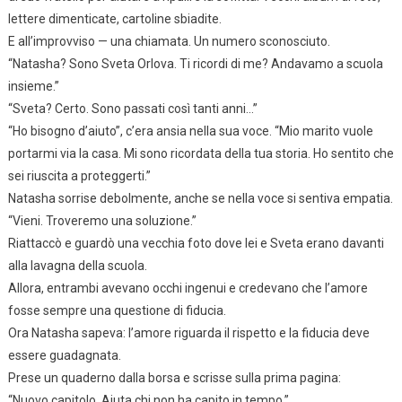
lettere dimenticate, cartoline sbiadite.
E all’improvviso — una chiamata. Un numero sconosciuto.
“Natasha? Sono Sveta Orlova. Ti ricordi di me? Andavamo a scuola
insieme.”
“Sveta? Certo. Sono passati così tanti anni…”
“Ho bisogno d’aiuto”, c’era ansia nella sua voce. “Mio marito vuole
portarmi via la casa. Mi sono ricordata della tua storia. Ho sentito che
sei riuscita a proteggerti.”
Natasha sorrise debolmente, anche se nella voce si sentiva empatia.
“Vieni. Troveremo una soluzione.”
Riattaccò e guardò una vecchia foto dove lei e Sveta erano davanti
alla lavagna della scuola.
Allora, entrambi avevano occhi ingenui e credevano che l’amore
fosse sempre una questione di fiducia.
Ora Natasha sapeva: l’amore riguarda il rispetto e la fiducia deve
essere guadagnata.
Prese un quaderno dalla borsa e scrisse sulla prima pagina:
“Nuovo capitolo. Aiuta chi non ha capito in tempo.”