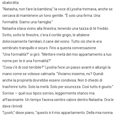
sbalordita.
“Natasha, non fare la bambina,” la voce di Lyosha tremava, anche se
cercava di mantenere un tono gentile. “È solo una firma. Una
formalità. Siamo una famiglia.”
Natasha stava vicino alla finestra, tenendo una tazza di tè freddo.
Sotto, sotto le finestre, c’era il cortile grigio, le altalene
dolorosamente familiari, il cane del vicino. Tutto ciò che le era
sembrato tranquillo e sicuro. Fino a questa conversazione.
“Una formalità?” si girò. “Mettere metà del mio appartamento a tuo
nome per te è una formalità?”
“Cosa c’è di così terribile?” Lyosha fece un passo avanti e allungò la
mano come se volesse calmarla. “Viviamo insieme, no? Quindi
anche la proprietà dovrebbe essere condivisa. Non ti chiedo di
trasferire tutto. Solo la metà. Solo per sicurezza. Così tutto è giusto.”
Sorrise — quel suo tipico sorriso, leggermente stanco ma
affascinante. Un tempo faceva sentire calore dentro Natasha. Ora le
dava i brividi.
“Lyosh,” disse piano, “questo è il mio appartamento. Della mia nonna.