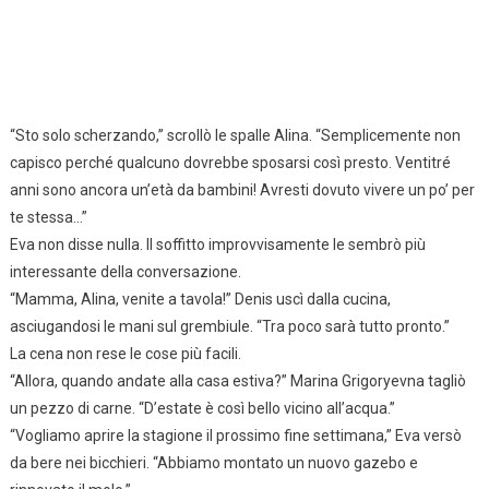
“Sto solo scherzando,” scrollò le spalle Alina. “Semplicemente non
capisco perché qualcuno dovrebbe sposarsi così presto. Ventitré
anni sono ancora un’età da bambini! Avresti dovuto vivere un po’ per
te stessa…”
Eva non disse nulla. Il soffitto improvvisamente le sembrò più
interessante della conversazione.
“Mamma, Alina, venite a tavola!” Denis uscì dalla cucina,
asciugandosi le mani sul grembiule. “Tra poco sarà tutto pronto.”
La cena non rese le cose più facili.
“Allora, quando andate alla casa estiva?” Marina Grigoryevna tagliò
un pezzo di carne. “D’estate è così bello vicino all’acqua.”
“Vogliamo aprire la stagione il prossimo fine settimana,” Eva versò
da bere nei bicchieri. “Abbiamo montato un nuovo gazebo e