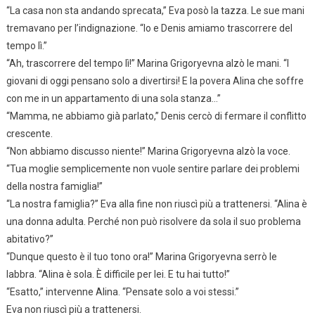
“La casa non sta andando sprecata,” Eva posò la tazza. Le sue mani
tremavano per l’indignazione. “Io e Denis amiamo trascorrere del
tempo lì.”
“Ah, trascorrere del tempo lì!” Marina Grigoryevna alzò le mani. “I
giovani di oggi pensano solo a divertirsi! E la povera Alina che soffre
con me in un appartamento di una sola stanza…”
“Mamma, ne abbiamo già parlato,” Denis cercò di fermare il conflitto
crescente.
“Non abbiamo discusso niente!” Marina Grigoryevna alzò la voce.
“Tua moglie semplicemente non vuole sentire parlare dei problemi
della nostra famiglia!”
“La nostra famiglia?” Eva alla fine non riuscì più a trattenersi. “Alina è
una donna adulta. Perché non può risolvere da sola il suo problema
abitativo?”
“Dunque questo è il tuo tono ora!” Marina Grigoryevna serrò le
labbra. “Alina è sola. È difficile per lei. E tu hai tutto!”
“Esatto,” intervenne Alina. “Pensate solo a voi stessi.”
Eva non riuscì più a trattenersi.