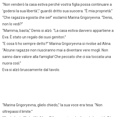
“Non venderò la casa estiva perché vostra figlia possa continuare a
‘godersi la sua libertà’,” guardò dritto sua suocera. “È mia proprietà.”
“Che ragazza egoista che sei!” esclamò Marina Grigoryevna. “Denis,
non lo vedi?”
“Mamma, basta,” Denis si alzò. “La casa estiva davvero appartiene a
Eva. È stato un regalo dei suoi genitori.”
“E cosa ti ho sempre detto?” Marina Grigoryevna si rivolse ad Alina.
“Alcune ragazze non riusciranno mai a diventare vere mogli. Non
sanno dare valore alla famiglia! Che peccato che ci sia toccata una
nuora così.”
Eva si alzò bruscamente dal tavolo.
“Marina Grigoryevna, glielo chiedo,” la sua voce era tesa. “Non
oltrepassi il limite.”