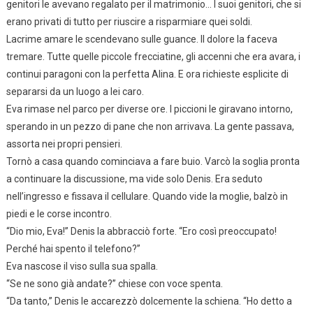
genitori le avevano regalato per il matrimonio… I suoi genitori, che si
erano privati di tutto per riuscire a risparmiare quei soldi.
Lacrime amare le scendevano sulle guance. Il dolore la faceva
tremare. Tutte quelle piccole frecciatine, gli accenni che era avara, i
continui paragoni con la perfetta Alina. E ora richieste esplicite di
separarsi da un luogo a lei caro.
Eva rimase nel parco per diverse ore. I piccioni le giravano intorno,
sperando in un pezzo di pane che non arrivava. La gente passava,
assorta nei propri pensieri.
Tornò a casa quando cominciava a fare buio. Varcò la soglia pronta
a continuare la discussione, ma vide solo Denis. Era seduto
nell’ingresso e fissava il cellulare. Quando vide la moglie, balzò in
piedi e le corse incontro.
“Dio mio, Eva!” Denis la abbracciò forte. “Ero così preoccupato!
Perché hai spento il telefono?”
Eva nascose il viso sulla sua spalla.
“Se ne sono già andate?” chiese con voce spenta.
“Da tanto,” Denis le accarezzò dolcemente la schiena. “Ho detto a