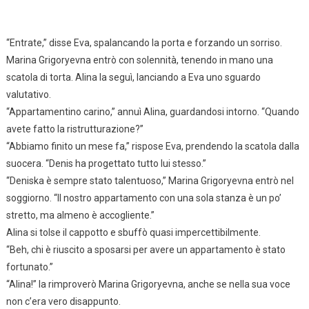
“Entrate,” disse Eva, spalancando la porta e forzando un sorriso.
Marina Grigoryevna entrò con solennità, tenendo in mano una
scatola di torta. Alina la seguì, lanciando a Eva uno sguardo
valutativo.
“Appartamentino carino,” annuì Alina, guardandosi intorno. “Quando
avete fatto la ristrutturazione?”
“Abbiamo finito un mese fa,” rispose Eva, prendendo la scatola dalla
suocera. “Denis ha progettato tutto lui stesso.”
“Deniska è sempre stato talentuoso,” Marina Grigoryevna entrò nel
soggiorno. “Il nostro appartamento con una sola stanza è un po’
stretto, ma almeno è accogliente.”
Alina si tolse il cappotto e sbuffò quasi impercettibilmente.
“Beh, chi è riuscito a sposarsi per avere un appartamento è stato
fortunato.”
“Alina!” la rimproverò Marina Grigoryevna, anche se nella sua voce
non c’era vero disappunto.