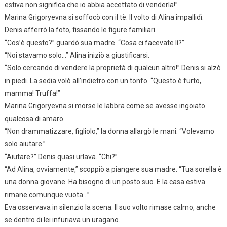
estiva non significa che io abbia accettato di venderla!”
Marina Grigoryevna si soffocò con il tè. Il volto di Alina impallidì.
Denis afferrò la foto, fissando le figure familiari.
“Cos’è questo?” guardò sua madre. “Cosa ci facevate lì?”
“Noi stavamo solo…” Alina iniziò a giustificarsi.
“Solo cercando di vendere la proprietà di qualcun altro!” Denis si alzò
in piedi. La sedia volò all’indietro con un tonfo. “Questo è furto,
mamma! Truffa!”
Marina Grigoryevna si morse le labbra come se avesse ingoiato
qualcosa di amaro.
“Non drammatizzare, figliolo,” la donna allargò le mani. “Volevamo
solo aiutare.”
“Aiutare?” Denis quasi urlava. “Chi?”
“Ad Alina, ovviamente,” scoppiò a piangere sua madre. “Tua sorella è
una donna giovane. Ha bisogno di un posto suo. E la casa estiva
rimane comunque vuota…”
Eva osservava in silenzio la scena. Il suo volto rimase calmo, anche
se dentro di lei infuriava un uragano.