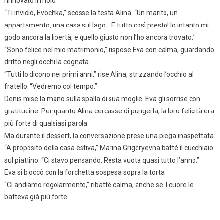
rinnovato il molo.”
“Ti invidio, Evochka,” scosse la testa Alina. “Un marito, un
appartamento, una casa sul lago… E tutto così presto! Io intanto mi
godo ancora la libertà, e quello giusto non l’ho ancora trovato.”
“Sono felice nel mio matrimonio,” rispose Eva con calma, guardando
dritto negli occhi la cognata.
“Tutti lo dicono nei primi anni,” rise Alina, strizzando l’occhio al
fratello. “Vedremo col tempo.”
Denis mise la mano sulla spalla di sua moglie. Eva gli sorrise con
gratitudine. Per quanto Alina cercasse di pungerla, la loro felicità era
più forte di qualsiasi parola.
Ma durante il dessert, la conversazione prese una piega inaspettata.
“A proposito della casa estiva,” Marina Grigoryevna batté il cucchiaio
sul piattino. “Ci stavo pensando. Resta vuota quasi tutto l’anno.”
Eva si bloccò con la forchetta sospesa sopra la torta.
“Ci andiamo regolarmente,” ribatté calma, anche se il cuore le
batteva già più forte.