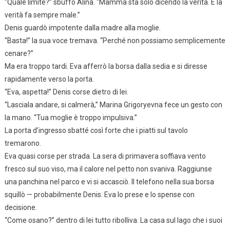
“Quale limite?” sbuffò Alina. “Mamma sta solo dicendo la verità. E la
verità fa sempre male.”
Denis guardò impotente dalla madre alla moglie.
“Basta!” la sua voce tremava. “Perché non possiamo semplicemente
cenare?”
Ma era troppo tardi. Eva afferrò la borsa dalla sedia e si diresse
rapidamente verso la porta.
“Eva, aspetta!” Denis corse dietro di lei.
“Lasciala andare, si calmerà,” Marina Grigoryevna fece un gesto con
la mano. “Tua moglie è troppo impulsiva.”
La porta d’ingresso sbatté così forte che i piatti sul tavolo
tremarono.
Eva quasi corse per strada. La sera di primavera soffiava vento
fresco sul suo viso, ma il calore nel petto non svaniva. Raggiunse
una panchina nel parco e vi si accasciò. Il telefono nella sua borsa
squillò — probabilmente Denis. Eva lo prese e lo spense con
decisione.
“Come osano?” dentro di lei tutto ribolliva. La casa sul lago che i suoi