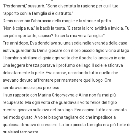
“Perdonami,” sussurrò. “Sono diventata la ragione per cui il tuo
rapporto con la famiglia si è distrutto.”
Denis ricambiò l’abbraccio della moglie e la strinse al petto.
“Non è colpa tua,” le baciò la testa. “È stata la loro avidità e invidia. Tu
sei più importante, capisci? Tu sei la mia vera famiglia.”
Tre anni dopo, Eva dondolava su una sedia nella veranda della casa
estiva, guardando Denis giocare con il loro piccolo figlio vicino al lago.
Il bambino strillava di gioia ogni volta che il padre lo lanciava in aria.
Una leggera brezza portava il profumo del lago. Il sole le sfiorava
delicatamente la pelle. Eva sorrise, ricordando tutto quello che
avevano dovuto affrontare per mantenere quel luogo. Ora
sembrava ancora più prezioso.
Il suo rapporto con Marina Grigoryevna e Alina non fu mai più
recuperato. Ma ogni volta che guardava il volto felice del figlio
mentre giocava sulla riva del loro lago, Eva capiva: tutto era andato
nel modo giusto. A volte bisogna tagliare ciò che impedisce a
qualcosa di nuovo di crescere. La loro piccola famiglia era più forte di
qualsiasi tempesta.