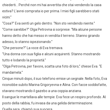
chiederti… Perché non mi hai avvertita che stai vendendo la casa
estiva? L’avrei comprata io per prima. I miei figli sarebbero stati
vicini.”
“Cosa?” Eva sentì un gelo dentro. “Non sto vendendo niente.”
“Come sarebbe?” Olga Petrovna si sorprese. “Ma alcune persone
hanno detto che hai messo in vendita il terreno. Stanno girando
adesso, lo stanno ispezionando.”
“Che persone?” La voce di Eva tremava.
“Una donna con sua figlia e alcuni acquirenti. Stanno mostrando
tutto e lodando la proprietà.”
“Olga Petrovna, per favore, scatta una foto di loro,” chiese Eva. “E
mandamela.”
Cinque minuti dopo, il suo telefono emise un segnale. Nella foto, Eva
riconobbe subito Marina Grigoryevna e Alina. Con facce soddisfatte,
stavano mostrando il gazebo a una coppia anziana.
Il sangue le martellava alle tempie. Eva fece un respiro profondo. Al
posto della rabbia, fu invasa da una gelida determinazione.
Quella sera, chiamò sua suocera.