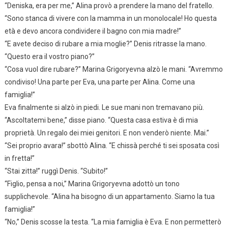
“Deniska, era per me,” Alina provò a prendere la mano del fratello.
“Sono stanca di vivere con la mamma in un monolocale! Ho questa
età e devo ancora condividere il bagno con mia madre!”
“E avete deciso di rubare a mia moglie?” Denis ritrasse la mano.
“Questo era il vostro piano?”
“Cosa vuol dire rubare?” Marina Grigoryevna alzò le mani. “Avremmo
condiviso! Una parte per Eva, una parte per Alina. Come una
famiglia!”
Eva finalmente si alzò in piedi. Le sue mani non tremavano più.
“Ascoltatemi bene,” disse piano. “Questa casa estiva è di mia
proprietà. Un regalo dei miei genitori. E non venderò niente. Mai.”
“Sei proprio avara!” sbottò Alina. “E chissà perché ti sei sposata così
in fretta!”
“Stai zitta!” ruggì Denis. “Subito!”
“Figlio, pensa a noi,” Marina Grigoryevna adottò un tono
supplichevole. “Alina ha bisogno di un appartamento. Siamo la tua
famiglia!”
“No,” Denis scosse la testa. “La mia famiglia è Eva. E non permetterò