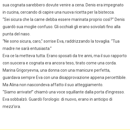
sua cognata sarebbero dovute venire a cena. Denis era impegnato
in cucina, cercando di capire una nuova ricetta per la bistecca.
“Sei sicura che la carne debba essere marinata proprio così?” Denis
guardò sua moglie confuso. Gli occhiali gli erano scivolati fino alla
punta del naso.
“Ne sono sicura, caro,” sorrise Eva, raddrizzando la tovaglia. “Tua
madre ne sarà entusiasta.”
Eva ce la metteva tutta. Erano sposati da tre anni, ma il suo rapporto
con suocera e cognata era ancora teso, tirato come una corda.
Marina Grigoryevna, una donna con una manicure perfetta,
guardava sempre Eva con una disapprovazione appena percettibile.
Ma Alina non nascondeva affatto il suo atteggiamento.
“Siamo arrivate!” chiamò una voce squillante dalla porta d’ingresso.
Eva sobbalzò. Guardò l’orologio: di nuovo, erano in anticipo di
mezz’ora.