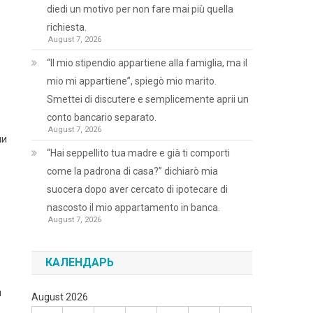
diedi un motivo per non fare mai più quella
richiesta.
August 7, 2026
“Il mio stipendio appartiene alla famiglia, ma il
mio mi appartiene”, spiegò mio marito.
Smettei di discutere e semplicemente aprii un
conto bancario separato.
August 7, 2026
ни
“Hai seppellito tua madre e già ti comporti
come la padrona di casa?” dichiarò mia
suocera dopo aver cercato di ipotecare di
nascosto il mio appartamento in banca.
August 7, 2026
КАЛЕНДАРЬ
и
August 2026