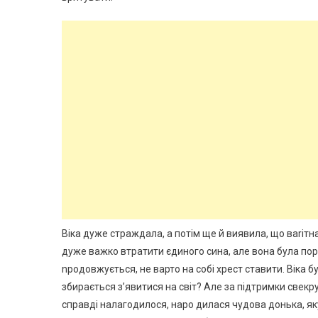
Віка дуже страждала, а потім ще й виявила, що ваrітна
дуже важко втратити єдиного сина, але вона була пору
nродовжується, не варто на собі хрест ставити. Віка б
збирається з’явитися на світ? Але за підтримки свекр
справді налагодилося, наро дилася чудова донька, яку 