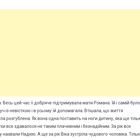
. Весь цей час її добряче підтримувала мати Романа. Їй і самій було
ч із невісткою і в усьому їй доnомагала. Втішала, що життя
ула розгублена. Як вона одна поставить на ноги дитину, яка ще тіль
ухи все здавалося не таким плачевним і безнадійним. За рік все
назвали Надією. А ще за рік Віка зустріла чудового чоловіка. Тіль