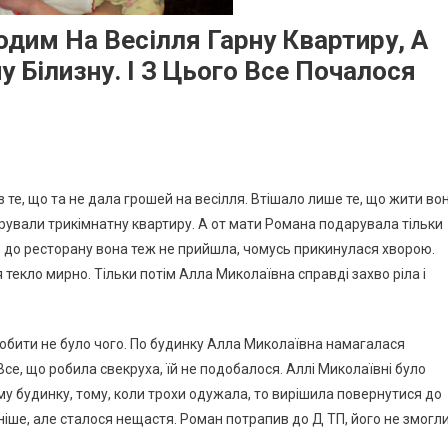
одим На Весілля Гарну Квартиру, А
 Білизну. І З Цього Все Почалося
ез те, що та не дала грошей на весілля. Втішало лише те, що жити во
дарували трикімнатну квартиру. А от мати Романа подарувала тільки
а, до ресторану вона теж не прийшла, чомусь прикинулася хворою.
я текло мирно. Тільки потім Алла Миколаївна справді захво ріла і
 робити не було чого. По будинку Алла Миколаївна намагалася
Все, що робила свекруха, їй не подобалося. Аллі Миколаївні було
у будинку, тому, коли трохи одужала, то вирішила повернутися до
аніше, але сталося нещастя. Роман потрапив до Д ТП, його не змогл