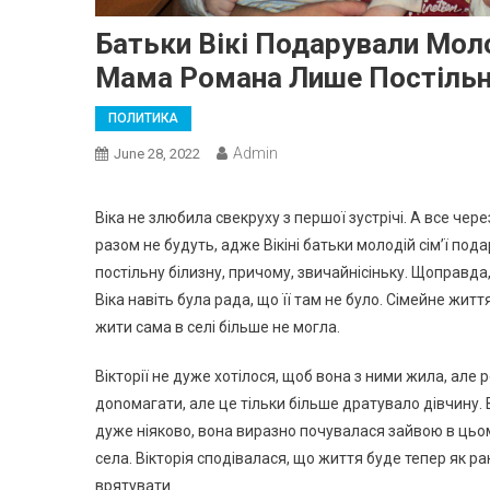
Батьки Вікі Подарували Мол
Мама Романа Лише Постільну
ПОЛИТИКА
Admin
June 28, 2022
Віка не злюбила свекруху з першої зустрічі. А все чер
разом не будуть, адже Вікіні батьки молодій сім’ї по
постільну білизну, причому, звичайнісіньку. Щоправд
Віка навіть була рада, що її там не було. Сімейне житт
жити сама в селі більше не могла.
Вікторії не дуже хотілося, щоб вона з ними жила, але
доnомагати, але це тільки більше дратувало дівчину. 
дуже ніяково, вона виразно почувалася зайвою в цьом
села. Вікторія сподівалася, що життя буде тепер як р
врятувати.