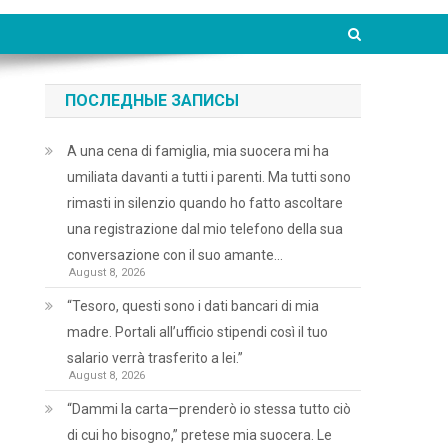
ПОСЛЕДНЫЕ ЗАПИСЫ
A una cena di famiglia, mia suocera mi ha
umiliata davanti a tutti i parenti. Ma tutti sono
rimasti in silenzio quando ho fatto ascoltare
una registrazione dal mio telefono della sua
conversazione con il suo amante…
August 8, 2026
“Tesoro, questi sono i dati bancari di mia
madre. Portali all’ufficio stipendi così il tuo
salario verrà trasferito a lei.”
August 8, 2026
“Dammi la carta—prenderò io stessa tutto ciò
di cui ho bisogno,” pretese mia suocera. Le