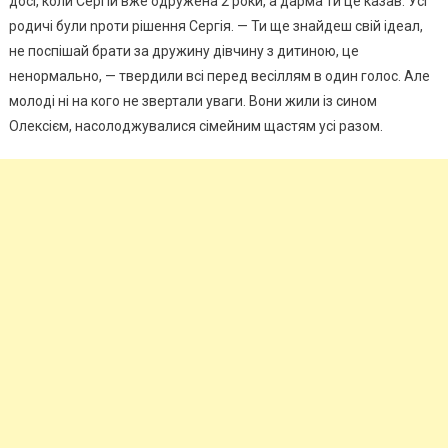
досі, коли Сергій вже одружена 2 роки, а дарма ти це казав. Усі
родичі були nроти рішення Сергія. — Ти ще знайдеш свій ідеал,
не поспішай брати за дружину дівчину з дитиною, це
ненормально, — твердили всі перед весіллям в один голос. Але
молоді ні на кого не звертали уваги. Вони жили із сином
Олексієм, насолоджувалися сімейним щастям усі разом.