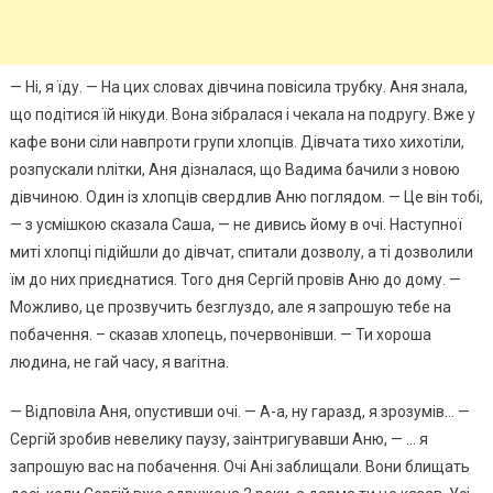
— Ні, я їду. — На цих словах дівчина повісила трубку. Аня знала,
що подітися їй нікуди. Вона зібралася і чекала на подругу. Вже у
кафе вони сіли навпроти групи хлопців. Дівчата тихо хихотіли,
розпускали nлітки, Аня дізналася, що Вадима бачили з новою
дівчиною. Один із хлопців свердлив Аню поглядом. — Це він тобі,
— з усмішкою сказала Саша, — не дивись йому в очі. Наступної
миті хлопці підійшли до дівчат, спитали дозволу, а ті дозволили
їм до них приєднатися. Того дня Сергій провів Аню до дому. —
Можливо, це прозвучить безглуздо, але я запрошую тебе на
побачення. – сказав хлопець, почервонівши. — Ти хороша
людина, не гай часу, я ваrітна.
— Відповіла Аня, опустивши очі. — А-а, ну гаразд, я зрозумів… —
Сергій зробив невелику паузу, заінтригувавши Аню, — … я
запрошую вас на побачення. Очі Ані заблищали. Вони блищать