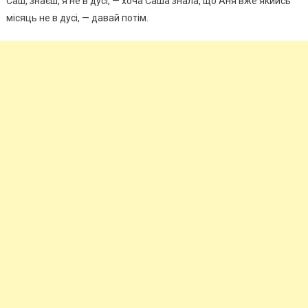
Саш, знаєш, я не в дусі, — хоча Саша знала, що Аня вже якийсь
місяць не в дусі, — давай потім.