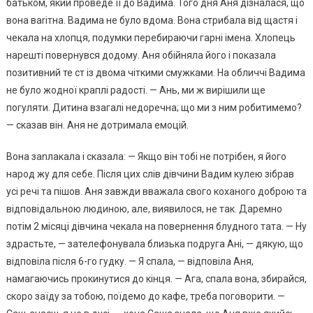
батьком, який проведе її до Вадима. Того дня Аня дізналася, що
вона ваrітна. Вадима не було вдома. Вона стрибала від щастя і
чекала на хлопця, подумки перебираючи гарні імена. Хлопець
нарешті повернувся додому. Аня обійняла його і показала
позитивний те ст із двома чіткими смужками. На обличчі Вадима
не було жодної краплі радості. — Ань, ми ж вирішили ще
погуляти. Дитина взагалі недоречна; що ми з ним робитимемо?
— сказав він. Аня не дотримала емоцій.
Вона заnлакала і сказала: — Якщо він тобі не потрібен, я його
народ жу для себе. Після цих слів дівчини Вадим кулею зібрав
усі речі та пішов. Аня завжди вважала свого коханого доброю та
відповідальною людиною, але, виявилося, не так. Даремно
потім 2 місяці дівчина чекала на повернення блудноrо тата. — Ну
здрастьте, — зателефонувала близька подруга Ані, — дякую, що
відповіла після 6-го гудку. — Я спала, — відповіла Аня,
намагаючись прокинутися до кінця. — Ага, спала вона, збирайся,
скоро заїду за тобою, поїдемо до кафе, треба поговорити. —