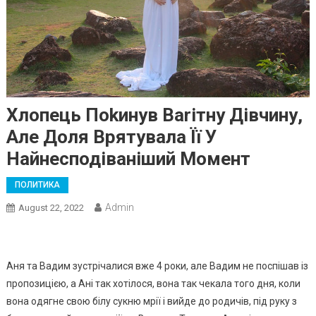
Хлопець Поkинув Ваrітну Дівчину,
Але Доля Врятувала Її У
Найнесподіваніший Момент
ПОЛИТИКА
Admin
August 22, 2022
Аня та Вадим зустрічалися вже 4 роки, але Вадим не поспішав із
пропозицією, а Ані так хотілося, вона так чекала того дня, коли
вона одягне свою білу сукню мрії і вийде до родичів, під руку з