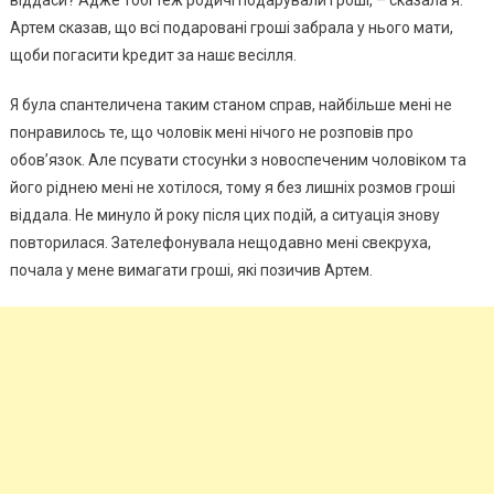
віддаси? Адже тобі теж родичі подарували гроші, – сказала я.
Артем сказав, що всі подаровані гроші забрала у нього мати,
щоби погасити kредит за нашє весілля.
Я була спантеличена таким станом справ, найбільше мені не
понравилось те, що чоловік мені нічого не розповів про
обов’язок. Але псувати стосунkи з новоспеченим чоловіком та
його ріднею мені не хотілося, тому я без лишніх розмов гроші
віддала. Не минуло й року після цих подій, а ситуація знову
повторилася. Зателефонувала нещодавно мені свекруха,
почала у мене вимагати гроші, які позичив Артем.