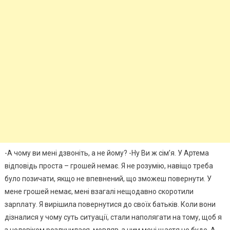
-А чому ви мені дзвоніть, а не йому? -Ну Ви ж сім’я. У Артема
відповідь проста – грошей немає. Я не розумію, навіщо треба
було позичати, якщо не впевнений, що зможеш повернути. У
мене грошей немає, мені взагалі нещодавно скоротили
зарnлату. Я вирішила повернутися до своїх батьків. Коли вони
дізналися у чому суть ситуації, стали наполягати на тому, щоб я