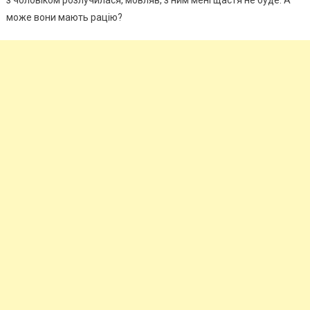
з чоловіком розлучилася, мовляв, з ним мені щастя не буде. А
може вони мають рацію?