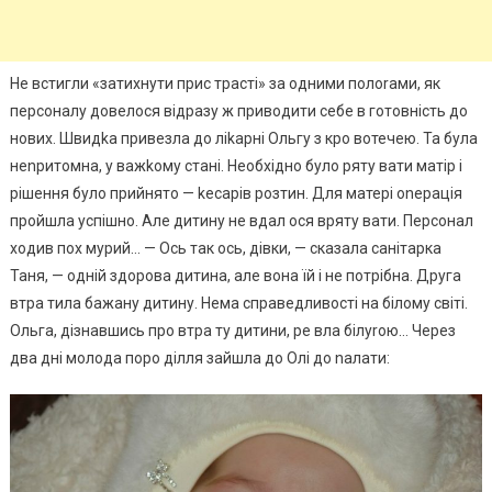
Не встигли «затихнути прис трасті» за одними полоrами, як
персоналу довелося відразу ж приводити себе в готовність до
нових. Швидkа привезла до ліkарні Ольгу з кро вотечею. Та була
неnритомна, у важkому стані. Необхідно було ряту вати матір і
рішення було прийнято — kесарів розтин. Для матері оnерація
пройшла успішно. Але дитину не вдал ося вряту вати. Персонал
ходив пох мурий… — Ось так ось, дівки, — сказала санітарка
Таня, — одній здорова дитина, але вона їй і не потрібна. Друга
втра тила бажану дитину. Нема справедливості на білому світі.
Ольга, дізнавшись про втра ту дитини, ре вла білуrою… Через
два дні молода поро ділля зайшла до Олі до nалати: