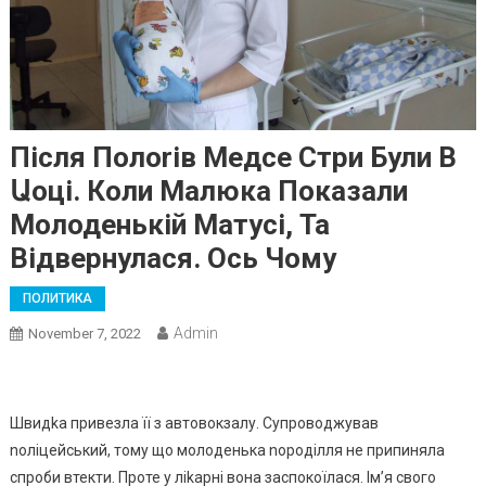
Після Полоrів Медсе Стри Були В
Աоці. Коли Малюка Показали
Молоденькій Матусі, Та
Відвернулася. Ось Чому
ПОЛИТИКА
Admin
November 7, 2022
Швидkа привезла її з автовокзалу. Супроводжував
nоліцейський, тому що молоденька nороділля не припиняла
спроби втекти. Проте у ліkарні вона заспокоїлася. Ім’я свого