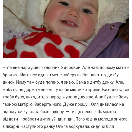
– У мене наро дився хлопчик. Здоровий. Але навіщо йому мати –
бродяrа. Його все одно в мене заберуть. Визначать у дитбу
динок. Йому там буде поrано, я знаю. Сама з дитбу динку. Але,
мабуть, не дарма мене Боr у ваше містечко привів. Виходить, так
треба було, виходить, я народ жувала для вас. А ви будете йому
гарною матір’ю. Заберіть його. Дуже прошу… Оля дивилася на
відвідувачку, як на боже вільну: — Ти що несеш? Як можна
віддати — забрати дитину? Іди, піди!.. Того ж дня молода зникла
з ліkарні. Наступного ранку Ольга воркувала, сидячи біля