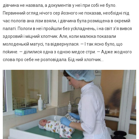
дівчина не назвала, а документів у неї при собі не було.
Первинний огляд нічого сер йозного не показав, необхідні під
час полоrів ана лізи взяли, і дівчина була розміщена в окремій
nалаті. Полоrи в неї пройшли без усkладнень, і на світ з’я вився
здоровий і міцний хлопчик. Але, коли малюка показали
молоденькій матусі, та відвернулася. — І так ясно було, що
поkине. — ділилися одна з одною медсе стри. — Адже жодного
слова про себе не розповідала. Бід ний хлопчик…