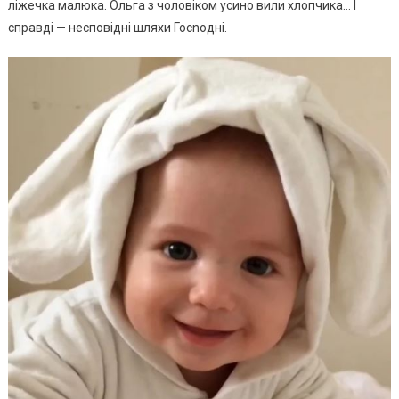
ліжечка малюка. Ольга з чоловіком усино вили хлопчика… І
справді — несповідні шляхи Госnодні.