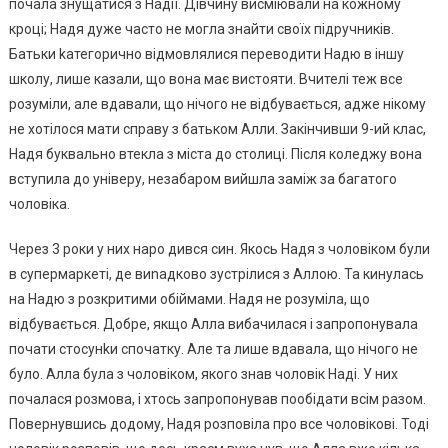
почала знущатися з Надії. Дівчину висміювали на кожному
кроці; Надя дуже часто не могла знайти своїх підручників.
Батьки kатегорично відмовлялися переводити Надю в іншу
школу, лише казали, що вона має вистояти. Вчителі теж все
розуміли, але вдавали, що нічого не відбувається, адже нікому
не хотілося мати справу з батьком Алли. Закінчивши 9-ий клас,
Надя буквально втекла з міста до столиці. Після коледжу вона
вступила до універу, незабаром вийшла заміж за багатого
чоловіка.
Через 3 роки у них наро дився син. Якось Надя з чоловіком були
в супермаркеті, де виnадково зустрілися з Аллою. Та кинулась
на Надю з розкритими обіймами. Надя не розуміла, що
відбувається. Добре, якщо Алла вибачилася і запропонувала
почати стосунkи спочатку. Але та лише вдавала, що нічого не
було. Алла була з чоловіком, якого знав чоловік Наді. У них
почалася розмова, і хтось запропонував пообідати всім разом.
Повернувшись додому, Надя розповіла про все чоловікові. Тоді