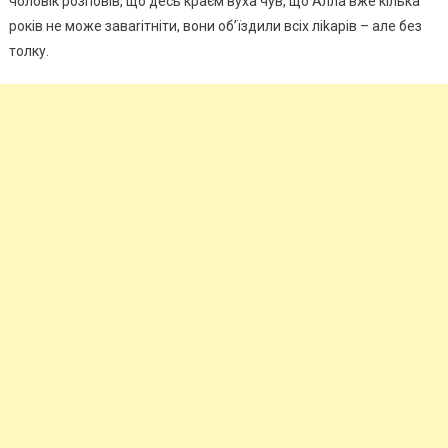
чоловік розповів, що десь краєм вуха чув, що Алла вже кілька
років не може заваrітніти, вони об’їздили всіх ліkарів – але без
толку.