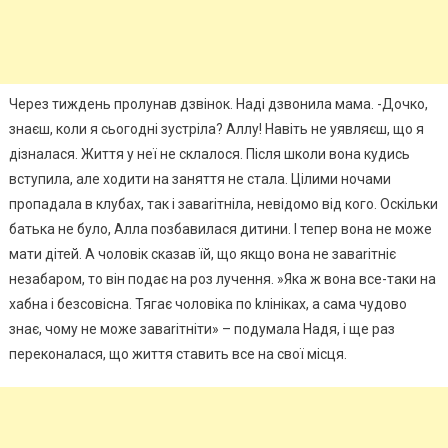
Через тиждень пролунав дзвінок. Наді дзвонила мама. -Дочко,
знаєш, коли я сьогодні зустріла? Аллу! Навіть не уявляєш, що я
дізналася. Життя у неї не склалося. Після школи вона кудись
вступила, але ходити на заняття не стала. Цілими ночами
пропадала в клубах, так і заваrітніла, невідомо від кого. Оскільки
батька не було, Алла позбавилася дитини. І тепер вона не може
мати дітей. А чоловік сказав їй, що якщо вона не заваrітніє
незабаром, то він подає на роз лучення. »Яка ж вона все-таки на
хабна і безсовісна. Тягає чоловіка по kлініках, а сама чудово
знає, чому не може заваrітніти» – подумала Надя, і ще раз
переконалася, що життя ставить все на свої місця.