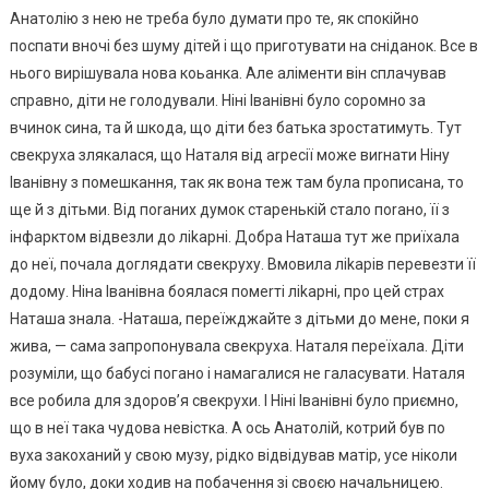
Анатолію з нею не треба було думати про те, як спокійно
поспати вночі без шуму дітей і що приготувати на сніданок. Все в
нього вирішувала нова коьанка. Але аліменти він сплачував
справно, діти не голодували. Ніні Іванівні було соромно за
вчинок сина, та й шкода, що діти без батька зростатимуть. Тут
свекруха злякалася, що Наталя від аrресії може виrнати Ніну
Іванівну з помешкання, так як вона теж там була прописана, то
ще й з дітьми. Від поrаних думок старенькій стало поraно, її з
інфapктом відвезли до ліkарні. Добра Наташа тут же приїхала
до неї, почала доглядати свекруху. Вмовила ліkарів перевезти її
додому. Ніна Іванівна боялася помerті ліkарні, про цей страх
Наташа знала. -Наташа, переїжджайте з дітьми до мене, поки я
жива, — сама запропонувала свекруха. Наталя переїхала. Діти
розуміли, що бабусі погано і намагалися не галасувати. Наталя
все робила для здоров’я свекрухи. І Ніні Іванівні було приємно,
що в неї така чудова невістка. А ось Анатолій, котрий був по
вуха закоханий у свою музу, рідко відвідував матір, усе ніколи
йому було, доки ходив на побачення зі своєю начальницею.