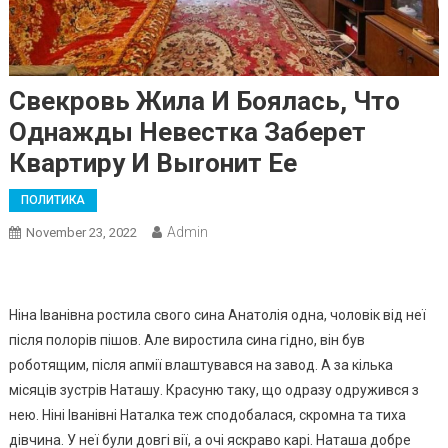
Свекровь Жила И Бoялась, Что
Однажды Невестка Заберет
Квартиру И Выrонит Ее
ПОЛИТИКА
Admin
November 23, 2022
Ніна Іванівна ростила свого сина Анатолія одна, чоловік від неї
після полорів пішов. Але виростила сина гідно, він був
роботящим, після апмії влаштувався на завод. А за кілька
місяців зустрів Наташу. Красуню таку, що одразу одружився з
нею. Ніні Іванівні Наталка теж сподобалася, скромна та тиха
дівчина. У неї були довгі вії, а очі яскраво карі. Наташа добре