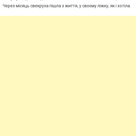
Через місяць свекpуха пiшла з життя, у своєму ліжку, як і хотіла.