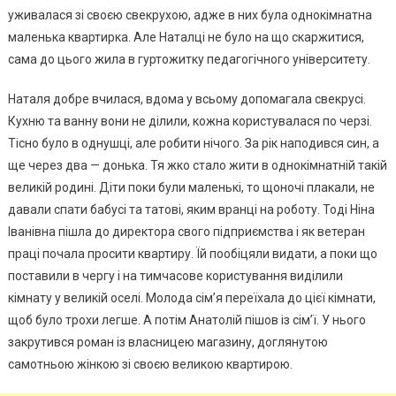
уживалася зі своєю свекрухою, адже в них була однокімнатна
маленька квартирка. Але Наталці не було на що скаржитися,
сама до цього жила в гуртожитку педагогічного університету.
Наталя добре вчилася, вдома у всьому допомагала свекрусі.
Кухню та ванну вони не ділили, кожна користувалася по черзі.
Тісно було в однушці, але робити нічого. За рік наподився син, а
ще через два — донька. Тя жко стало жити в однокімнатній такій
великій родині. Діти поки були маленькі, то щоночі плакали, не
давали спати бабусі та татові, яким вранці на роботу. Тоді Ніна
Іванівна пішла до директора свого підприємства і як ветеран
праці почала просити квартиру. Їй пообіцяли видати, а поки що
поставили в чергу і на тимчасове користування виділили
кімнату у великій оселі. Молода сім’я переїхала до цієї кімнати,
щоб було трохи легше. А потім Анатолій пішов із сім’ї. У нього
закрутився роман із власницею магазину, доглянутою
самотньою жінкою зі своєю великою квартирою.