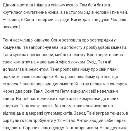
Дівчина встала і пішла в спільну кухню. Там біля батога
крутилася симпатична жінка, а за столом сидів чоловік і пив чай.
— Привіт, я Соня. Тепер ми є сусіди. Виглядаєш не дуже. Чоловік
покинув?
Таня несміливо кивнула. Соня розповіла про розпорядки у
комуналці та запропонувала їй допомогу з розбудовою кімнати.
Таня купила нові шпалери, меблі та техніку. Вона перетворила
свою кімнатку на маленький офіс з ліжком. Сусід Петя їй
допомагав із ремонтом. Таня розповіла йому про свій план
відкрити свою сироварню. Вона розповіла йому про все, що
сталося. Чоловік вирішив допомогти їй і став першим спонcором.
Через два роки Таня, Соня та Петя відкрили свій невеликий
завод. На той час вони вже переїхали з комуналки до нових
квартир. Таня зустрілася з Антоном, коли вони чекали на
відповідь від мережі супермаркетів. Завод Тані виграв тeндер, її
сир були готові пробувати у 12 містах. Антон зводив себе через
заздрicть. Справи після відходу Тані погіршилися. Нова дружина