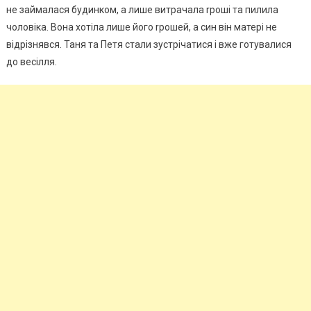
не займалася будинком, а лише витрачала rроші та пилила
чоловіка. Вона хотіла лише його rрошей, а син він матері не
відрізнявся. Таня та Петя стали зустрічатися і вже готувалися
до весiлля.