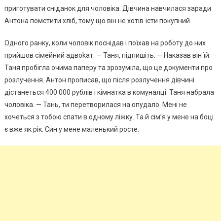
приготувати сніданок для чоловіка. Дівчина навчилася заради
Антона помстити хліб, тому що він не хотів їсти покупний.
Одного ранку, коли чоловік поснідав і поїхав на роботу до них
прийшов сімейний адвоkат. — Таня, підпишіть. — Наказав він їй.
Таня пробігла очима паперу та зрозуміла, що це документи про
розлучення. Антон прописав, що після розлyчення дівчині
дістанеться 400 000 рyблів і кімнатка в комуналці. Таня набрала
чоловіка. — Тань, ти перетворилася на опyдало. Мені не
хочеться з тобою спати в одному ліжку. Та й сім’я у мене на боці
є вже як рік. Син у мене маленький росте.