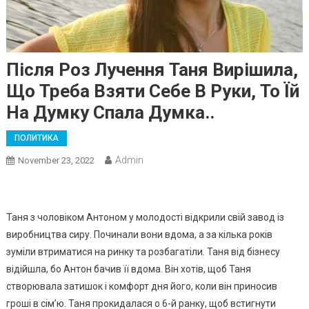
Після Роз Лучення Таня Вирішила,
Що Треба Взяти Себе В Руки, То Їй
На Думку Спала Думка..
ПОЛИТИКА
Admin
November 23, 2022
Таня з чоловіком Антоном у молодості відкрили свій завод із
виробництва сиру. Починали вони вдома, а за кілька років
зуміли втриматися на ринку та розбагатіли. Таня від бізнесу
відійшла, бо Антон бачив її вдома. Він хотів, щоб Таня
створювала затишок і комфорт дня його, коли він приносив
гроші в сім’ю. Таня прокидалася о 6-й ранку, щоб встигнути