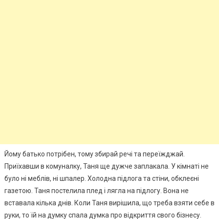
Йому батько потрібен, тому збирай речі та переїжджай.
Приїхавши в комуналку, Таня ще дужче заплaкала. У кімнаті не
було ні меблів, ні шпалер. Холодна підлога та стіни, обклеєні
газетою. Таня постелила плед і лягла на підлогу. Вона не
вставала кілька днів. Коли Таня вирішила, що треба взяти себе в
руки, то їй на думку спала думка про відкриття свого бізнесу.