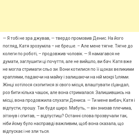
— Я тобі не зра джував, — твердо промовив Денис. На його
погляд, Катя зрозуміла – не бреաе. – Але мене тягне. Тягне до
колеги по роботі, – продовжив чоловік. — Я намагався не
думати, заглушити ці почуття, але не вийшло, ви бач. Катя вже
не могла стримати сльо зи. Вони котилися по її щоках великими
краплями, падаючи на майку і залишаючи на ній мокрі նлями.
Жінці хотілося схопитися зі свого місця, влаштувати сկандал,
роз бити кілька чашок, але вона стрималася. Залишившись на
місці, вона продовжила слухати Дениса. — Ти мене вибач, Катя і
відпусти, прошу. Так буде щиро. Мабуть, — він знизав плечима,
зітхнув і спитав, — відпустиш? Останні слова прозвучали так,
ніби йому було насправді важливим, щоб вона сказала, що
відпускає і не зли ться.