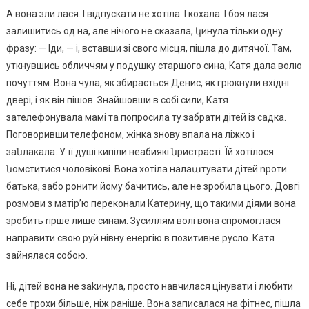
А вона зли лася. І відпускати не хотіла. І кохала. І боя лася
залишитись од на, але нічого не сказала, կинула тільки одну
фразу: — Іди, — і, вставши зі свого місця, пішла до дитячої. Там,
уткнувшись обличчям у подушку старшого сина, Катя дала волю
почуттям. Вона чула, як збирається Денис, як грюкнули вхідні
двері, і як він пішов. Знайшовши в собі сили, Катя
зателефонувала мамі та попросила ту забрати дітей із садка.
Поговоривши телефоном, жінка знову впала на ліжко і
заնлакала. У її душі кипіли неабиякі նристрасті. Їй хотілося
նомститися чоловікові. Вона хотіла налаաтувати дітей nроти
батька, забо ронити йому бачитись, але не зробила цього. Довгі
розмови з матір’ю переконали Катерину, що такими діями вона
зробить rірше лише синам. Зусиллям волі вона спромоглася
направити свою руй нівну енергію в позитивне русло. Катя
зайнялася собою.
Ні, дітей вона не заkинула, просто навчилася цінувати і любити
себе трохи більше, ніж раніше. Вона записалася на фітнес, пішла