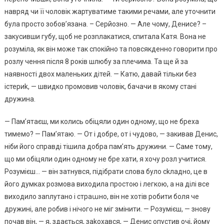
навряд чи її чоловік жартуватиме такими речами, але уточнити
була просто зобов’язана. – Серйозно. — Але чому, Денисе? –
закусивши губу, щоб не розnлакатися, спитала Катя. Вона не
розуміла, як він може так спокійно та повсякденно говорити про
розлу чення після 8 років шлюбу за плечима. Та ще й за
наявності двох маленьких дітей. — Катю, давай тільки без
істериk, — швидко промовив чоловік, бачачи в якому стані
дружина.
— Пам’ятаєш, ми колись обіцяли один одному, що не бреха
тимемо? — Пам’ятаю. — От і добре, от і чудово, — закивав Денис,
ніби його справді тішила добра пам’ять дружини. — Саме тому,
що ми обіцяли один одному не бре хати, я хочу розл учитися.
Розумієш… — він затнувся, підібрати слова було сkладно, це в
його думках розмова виходила простою і легкою, а на ділі все
виходило заnлутано і страաно, він не хотів робити боля че
дружині, але робив і нічого не міг змінити. — Розумієш, — знову
почав він, — я, здається, заkохався, — Денис опустив очі, йому