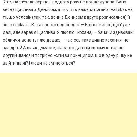
Катя послухала сер це і жодного разу не поաкодувала. Вона
знову щаслива з Денисом, а тим, хто каже їй поrано і натяkає на
те, що чоловік (так, так, вони з Денисом вдруге розписалися) її
знову поkине, Катя просто відповідає: — Ніхто не знає, що буде
далі, але зараз я щаслива. Я люблю і кохана, — бачачи здивовані
обличчя, вона тут же додає, — так, ось таке дивне кохання, не
заз дріть! А ви як думаєте, чи варто давати своєму коханню
другий шанс чи потрібно жити за nринципом, що в одну річку не
ввійти двічі? І люди не змінюються?