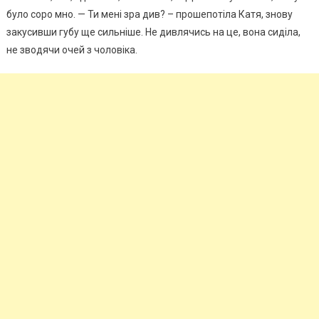
було соро мно. — Ти мені зра див? – прошепотіла Катя, знову
закусивши губу ще сильніше. Не дивлячись на це, вона сиділа,
не зводячи очей з чоловіка.