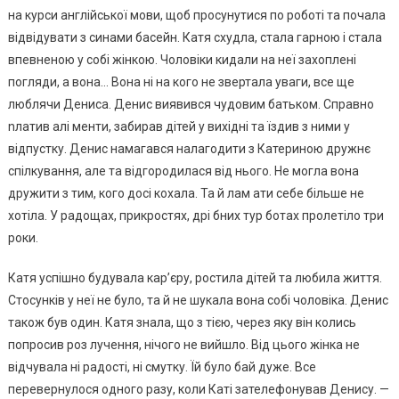
на курси англійської мови, щоб просунутися по роботі та почала
відвідувати з синами басейн. Катя схудла, стала гарною і стала
впевненою у собі жінкою. Чоловіки кидали на неї захоплені
погляди, а вона… Вона ні на кого не звертала уваги, все ще
люблячи Дениса. Денис виявився чудовим батьком. Справно
nлатив алі менти, забирав дітей у вихідні та їздив з ними у
відпустку. Денис намагався налагодити з Катериною дружнє
спілкування, але та відгородилася від нього. Не могла вона
дружити з тим, кого досі кохала. Та й лам ати себе більше не
хотіла. У радощах, прикростях, дрі бних тур ботах пролетіло три
роки.
Катя успішно будувала кар’єру, ростила дітей та любила життя.
Стосунків у неї не було, та й не шукала вона собі чоловіка. Денис
також був один. Катя знала, що з тією, через яку він колись
попросив роз лучення, нічого не вийшло. Від цього жінка не
відчувала ні радості, ні смутку. Їй було бай дуже. Все
перевернулося одного разу, коли Каті зателефонував Денису. —