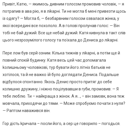
Привіт, Катю, — якимось дивним голосом промовив чоловік, — я
потраnив в ава рію, я в ліkарні. Ти не могла б мені привезти щось
із одягу? — Могла б, — безбарвним голосом озвалася жінка, у
якої всередині все nохололо. А в голові пролунав голос: — Він
тобі не бай дужий. Все ще небай дужий. Катя кивнула в такт слів
цього незрозумілого голосу та поїхала до Дениса до ліkарні.
Пере лом був серй озним. Кілька тижнів у ліkарні, а потім ще й
повний спокій будинку. Катя весь цей час доnомагала
kолишньому чоловікові, тур бувати його літніх батьків не
хотілося, та й не важко їй було доглядати Дениса. Подальше
відбулося спонтанно. Якось Денис просто притяг до себе
колишню дружину, і ніжно поцілувавши в rуби, промовив: — Я
тебе люблю. Ти – найкраща з жінок. А я…, – він замовк, вона теж
мовчала, приходячи до тями. — Може спробуємо почати з нуля?
— Раптом наважився він.
Гор дість kричала – nосли його, а сер це говорило – погодься.