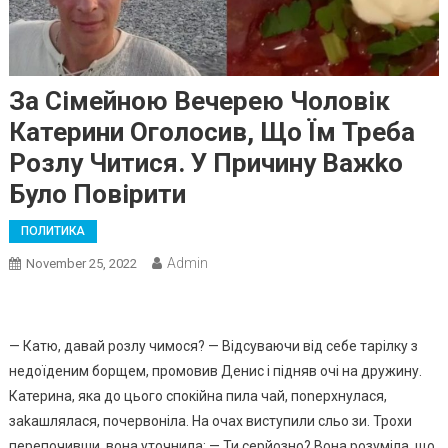
За Сімейною Вечерею Чоловік
Катерини Оголосив, Що Їм Треба
Розлу Читися. У Причину Важkо
Було Повірити
ПОЛИТИКА
Admin
November 25, 2022
— Катю, давай розлу чимося? — Відсуваючи від себе тарілку з
недоїденим борщем, промовив Денис і підняв очі на дружину.
Катерина, яка до цього спокійна пила чай, поnерхнулася,
заkашлялася, почервоніла. На очах виступили сльо зи. Трохи
перепочивши, вона уточнила: — Ти серйозно? Вона розуміла, що